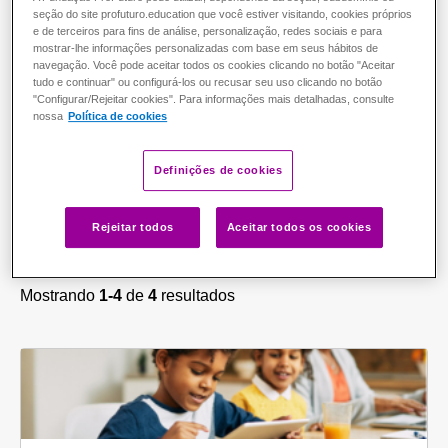
seção do site profuturo.education que você estiver visitando, cookies próprios
e de terceiros para fins de análise, personalização, redes sociais e para
Inscrições abertas!
mostrar-lhe informações personalizadas com base em seus hábitos de
navegação. Você pode aceitar todos os cookies clicando no botão "Aceitar
tudo e continuar" ou configurá-los ou recusar seu uso clicando no botão
"Configurar/Rejeitar cookies". Para informações mais detalhadas, consulte
nossa
Política de cookies
Definições de cookies
Área de conhecimento
Ciclo escolar
Carga horária
Rejeitar todos
Aceitar todos os cookies
Mostrando
1-4
de
4
resultados