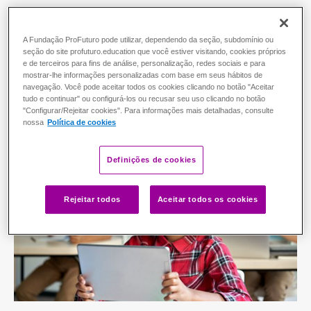
Comece agora!
Modalidade:
Autoformativo
As inscrições encerram em:
0
0
A Fundação ProFuturo pode utilizar, dependendo da seção, subdomínio ou
DIAS
seção do site profuturo.education que você estiver visitando, cookies próprios
e de terceiros para fins de análise, personalização, redes sociais e para
0
0
:
mostrar-lhe informações personalizadas com base em seus hábitos de
HORAS
navegação. Você pode aceitar todos os cookies clicando no botão "Aceitar
tudo e continuar" ou configurá-los ou recusar seu uso clicando no botão
0
0
"Configurar/Rejeitar cookies". Para informações mais detalhadas, consulte
MINUTOS
nossa
Política de cookies
Definições de cookies
Rejeitar todos
Aceitar todos os cookies