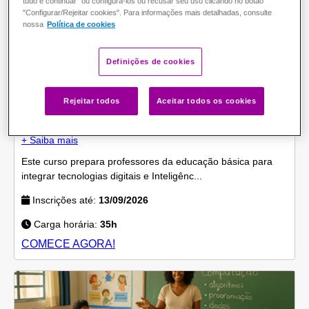
tudo e continuar" ou configurá-los ou recusar seu uso clicando no botão
"Configurar/Rejeitar cookies". Para informações mais detalhadas, consulte
nossa
Política de cookies
Definições de cookies
Autoformativo
GRATUITO
Aprendizagem mão na massa conectada à BNCC
Rejeitar todos
Aceitar todos os cookies
Computação
+ Saiba mais
Este curso prepara professores da educação básica para
integrar tecnologias digitais e Inteligênc...
Inscrições até:
13/09/2026
Carga horária:
35h
COMECE AGORA!