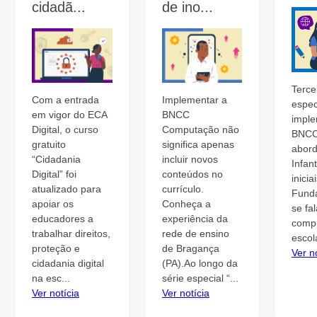
cidadã...
de ino...
Terce
Implementar a
Com a entrada
espec
BNCC
em vigor do ECA
impl
Computação não
Digital, o curso
BNCC
significa apenas
gratuito
abor
incluir novos
“Cidadania
Infant
conteúdos no
Digital” foi
inici
currículo.
atualizado para
Fund
Conheça a
apoiar os
se fa
experiência da
educadores a
comp
rede de ensino
trabalhar direitos,
escola
de Bragança
proteção e
Ver n
(PA).Ao longo da
cidadania digital
série especial “...
na esc...
Ver notícia
Ver notícia