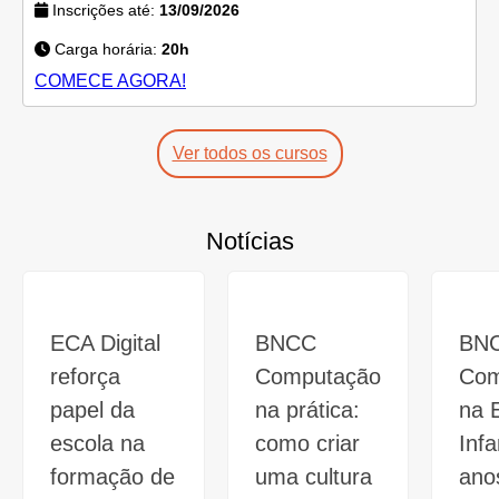
Inscrições até:
13/09/2026
Carga horária:
20h
COMECE AGORA!
Ver todos os cursos
Notícias
ECA Digital
BNCC
BN
reforça
Computação
Com
papel da
na prática:
na 
escola na
como criar
Infa
formação de
uma cultura
anos