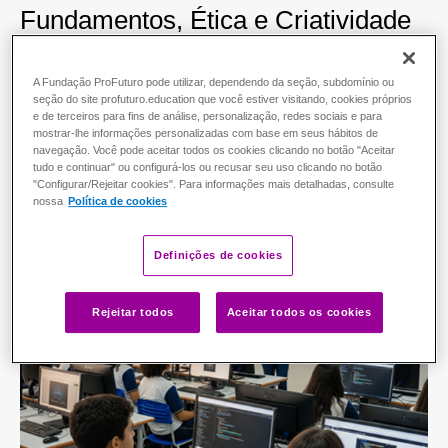
Fundamentos, Ética e Criatividade
da IA Generativa
A Fundação ProFuturo pode utilizar, dependendo da seção, subdomínio ou
seção do site profuturo.education que você estiver visitando, cookies próprios
Comece agora!
Modalidade:
Autoformativo
e de terceiros para fins de análise, personalização, redes sociais e para
As inscrições encerram em:
0
0
mostrar-lhe informações personalizadas com base em seus hábitos de
navegação. Você pode aceitar todos os cookies clicando no botão "Aceitar
DIAS
tudo e continuar" ou configurá-los ou recusar seu uso clicando no botão
0
0
:
"Configurar/Rejeitar cookies". Para informações mais detalhadas, consulte
HORAS
nossa
Política de cookies
0
0
MINUTOS
Definições de cookies
Rejeitar todos
Aceitar todos os cookies