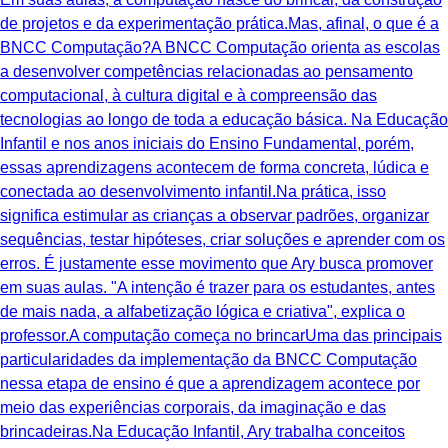
de projetos e da experimentação prática.Mas, afinal, o que é a
BNCC Computação?A BNCC Computação orienta as escolas
a desenvolver competências relacionadas ao pensamento
computacional, à cultura digital e à compreensão das
tecnologias ao longo de toda a educação básica. Na Educação
Infantil e nos anos iniciais do Ensino Fundamental, porém,
essas aprendizagens acontecem de forma concreta, lúdica e
conectada ao desenvolvimento infantil.Na prática, isso
significa estimular as crianças a observar padrões, organizar
sequências, testar hipóteses, criar soluções e aprender com os
erros. É justamente esse movimento que Ary busca promover
em suas aulas. "A intenção é trazer para os estudantes, antes
de mais nada, a alfabetização lógica e criativa", explica o
professor.A computação começa no brincarUma das principais
particularidades da implementação da BNCC Computação
nessa etapa de ensino é que a aprendizagem acontece por
meio das experiências corporais, da imaginação e das
brincadeiras.Na Educação Infantil, Ary trabalha conceitos