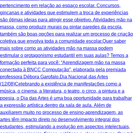
pertencimento em relação ao espaço escolar. Concursos,
gincanas e atividades que estimulem a troca de experiências
são ótimas ideias para atingir esse objetivo. Atividades mão na
massa, como produzir murais ou pintar paredes da escola,
também são boas opções para realizar um processo de criação
coletiva que envolva toda a comunidade escolar.Quer saber
mais sobre como as atividades mão na massa podem
estimular o protagonismo estudantil em suas aulas? Temos a
formação perfeita para você: “Aprendizagem mão na massa
conectada à BNCC Computação”, elaborada pela premiada
professora Débora Garofalo.Dia Nacional das Artes
(12/08)Celebrando a existência de manifestações como a
música, o cinema, a literatura, o teatro, o circo, a pintura e a
poesia, o Dia das Artes é uma boa oportunidade para trabalhar
a expressão artística dentro da sala de aula. Além de
auxiliarem muito no processo de ensino-aprendizagem, as
artes têm impacto direto no desenvolvimento integral dos
estudantes, estimulando a evolução em aspectos intelectuais,