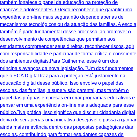
também fortalece o papel da educação na proteção de
crianças e adolescentes. O texto reconhece que garantir uma
experiência on-line mais segura não depende apenas de
mecanismos tecnológicos ou da atuação das famílias. A escola
também é parte fundamental desse processo, ao promover o
desenvolvimento de competências que permitam aos
estudantes compreender seus direitos, reconhecer riscos, agir
com responsabilidade e participar de forma crítica e consciente
dos ambientes digitais.Para Guilherme, esse é um dos
principais avanços da nova legislação. "Um dos fundamentos
que o ECA Digital traz para a proteção está justamente na
educação digital desse público. Isso envolve o papel das
escolas, das famílias, a supervisão parental, mas também o
papel das próprias empresas em criar programas educativos e
pensar em uma experiência on-line mais adequada para esse
público."Na prática, isso significa que discutir cidadania digital
deixa de ser apenas uma iniciativa desejável e passa a ganhar
ainda mais relevância dentro das propostas pedagógicas das
escolas, contribuindo para formar estudantes capazes de