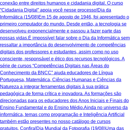
conexão entre direitos humanos e cidadania digital. O curso
“Cidadania Digital” apoia você nesse processo!Dia da
Informática (15/08)Em 15 de agosto de 1946, foi apresentado o
primeiro computador do mundo. Desde então, a tecnologia se
desenvolveu exponencialmente e passou a fazer parte das
nossas vidas.É impossível falar sobre o Dia da Informática sem
ressaltar a importância do desenvolvimento de competências
digitais dos professores e estudantes, assim como no uso
consciente, responsável e ético dos recursos tecnológicos. A
série de cursos “Competências Digitais nas Áreas do
Conhecimento da BNCC” ajuda educadores de Língua
Portuguesa, Matemática, Ciências Humanas e Ciências da
Natureza a integrar ferramentas digitais à sua prática
pedagógica de forma crítica e inovadora. As formações são
direcionadas para os educadores dos Anos Iniciais e Finais do
Ensino Fundamental e do Ensino Médio.Ainda no universo da
informática, temas como programação e Inteligência Artificial
também estão presentes no nosso catálogo de cursos
gratuitos. Confira!Dia Mundial da Fotografia (19/08)Uma das