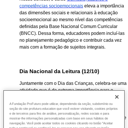
competências socioemocionais
eleva a importância
das dimensões sociais e relacionais à educação
socioemocional ao mesmo nível das competências
definidas pela Base Nacional Comum Curricular
(BNCC). Dessa forma, educadores podem incluí-las
no planejamento pedagógico e contribuir cada vez
mais com a formação de sujeitos integrais.
Dia Nacional da Leitura (12/10)
Juntamente com o Dia das Crianças, celebra-se uma
atividade que é de extrema importância para o
desenvolvimento infanto-juvenil: a leitura. Além da
integração de livros no conteúdo curricular já
A Fundação ProFuturo pode utilizar, dependendo da seção, subdomínio ou
seção do site profuturo.education que você estiver visitando, cookies próprios
previsto, é possível criar ações paralelas, como a
e de terceiros para fins de análise, personalização, redes sociais e para
criação de um clube de leitura, rodas de contação de
mostrar-lhe informações personalizadas com base em seus hábitos de
navegação. Você pode aceitar todos os cookies clicando no botão "Aceitar
histórias ou até mesmo uma visita à biblioteca.