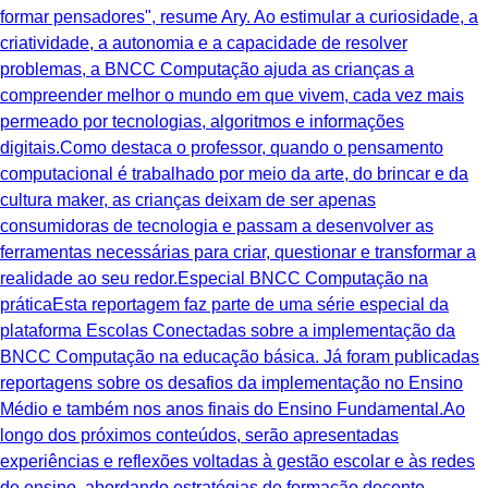
formar pensadores", resume Ary. Ao estimular a curiosidade, a
criatividade, a autonomia e a capacidade de resolver
problemas, a BNCC Computação ajuda as crianças a
compreender melhor o mundo em que vivem, cada vez mais
permeado por tecnologias, algoritmos e informações
digitais.Como destaca o professor, quando o pensamento
computacional é trabalhado por meio da arte, do brincar e da
cultura maker, as crianças deixam de ser apenas
consumidoras de tecnologia e passam a desenvolver as
ferramentas necessárias para criar, questionar e transformar a
realidade ao seu redor.Especial BNCC Computação na
práticaEsta reportagem faz parte de uma série especial da
plataforma Escolas Conectadas sobre a implementação da
BNCC Computação na educação básica. Já foram publicadas
reportagens sobre os desafios da implementação no Ensino
Médio e também nos anos finais do Ensino Fundamental.Ao
longo dos próximos conteúdos, serão apresentadas
experiências e reflexões voltadas à gestão escolar e às redes
de ensino, abordando estratégias de formação docente,