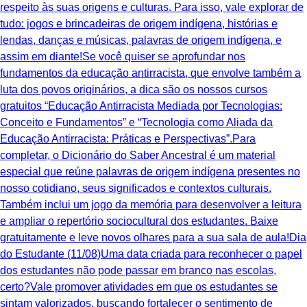
respeito às suas origens e culturas. Para isso, vale explorar de
tudo: jogos e brincadeiras de origem indígena, histórias e
lendas, danças e músicas, palavras de origem indígena, e
assim em diante!Se você quiser se aprofundar nos
fundamentos da educação antirracista, que envolve também a
luta dos povos originários, a dica são os nossos cursos
gratuitos “Educação Antirracista Mediada por Tecnologias:
Conceito e Fundamentos” e “Tecnologia como Aliada da
Educação Antirracista: Práticas e Perspectivas”.Para
completar, o Dicionário do Saber Ancestral é um material
especial que reúne palavras de origem indígena presentes no
nosso cotidiano, seus significados e contextos culturais.
Também inclui um jogo da memória para desenvolver a leitura
e ampliar o repertório sociocultural dos estudantes. Baixe
gratuitamente e leve novos olhares para a sua sala de aula!Dia
do Estudante (11/08)Uma data criada para reconhecer o papel
dos estudantes não pode passar em branco nas escolas,
certo?Vale promover atividades em que os estudantes se
sintam valorizados, buscando fortalecer o sentimento de