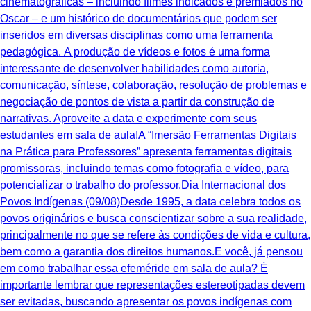
cinematográficas – incluindo filmes indicados e premiados no
Oscar – e um histórico de documentários que podem ser
inseridos em diversas disciplinas como uma ferramenta
pedagógica. A produção de vídeos e fotos é uma forma
interessante de desenvolver habilidades como autoria,
comunicação, síntese, colaboração, resolução de problemas e
negociação de pontos de vista a partir da construção de
narrativas. Aproveite a data e experimente com seus
estudantes em sala de aula!A “Imersão Ferramentas Digitais
na Prática para Professores” apresenta ferramentas digitais
promissoras, incluindo temas como fotografia e vídeo, para
potencializar o trabalho do professor.Dia Internacional dos
Povos Indígenas (09/08)Desde 1995, a data celebra todos os
povos originários e busca conscientizar sobre a sua realidade,
principalmente no que se refere às condições de vida e cultura,
bem como a garantia dos direitos humanos.E você, já pensou
em como trabalhar essa efeméride em sala de aula? É
importante lembrar que representações estereotipadas devem
ser evitadas, buscando apresentar os povos indígenas com