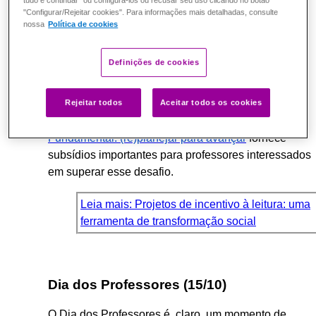
tudo e continuar" ou configurá-los ou recusar seu uso clicando no botão
"Configurar/Rejeitar cookies". Para informações mais detalhadas, consulte
A leitura e a escrita são competências básicas
nossa
Política de cookies
essenciais para o desenvolvimento escolar. No
entanto, o contexto da educação brasileira,
Definições de cookies
principalmente após o período de isolamento por
conta da pandemia, gerou defasagem nessa e em
outras competências. O curso
Defasagem de
Rejeitar todos
Aceitar todos os cookies
aprendizagem nos anos iniciais do Ensino
Fundamental: (re)planejar para avançar
fornece
subsídios importantes para professores interessados
em superar esse desafio.
Leia mais: Projetos de incentivo à leitura: uma
ferramenta de transformação social
Dia dos Professores (15/10)
O Dia dos Professores é, claro, um momento de