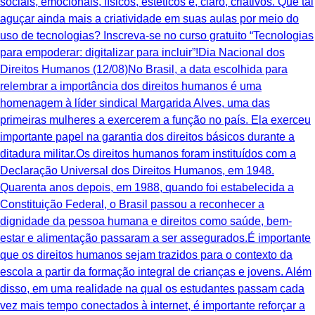
sociais, emocionais, físicos, estéticos e, claro, criativos. ‍Que tal
aguçar ainda mais a criatividade em suas aulas por meio do
uso de tecnologias? Inscreva-se no curso gratuito “Tecnologias
para empoderar: digitalizar para incluir”!Dia Nacional dos
Direitos Humanos (12/08)No Brasil, a data escolhida para
relembrar a importância dos direitos humanos é uma
homenagem à líder sindical Margarida Alves, uma das
primeiras mulheres a exercerem a função no país. Ela exerceu
importante papel na garantia dos direitos básicos durante a
ditadura militar.Os direitos humanos foram instituídos com a
Declaração Universal dos Direitos Humanos, em 1948.
Quarenta anos depois, em 1988, quando foi estabelecida a
Constituição Federal, o Brasil passou a reconhecer a
dignidade da pessoa humana e direitos como saúde, bem-
estar e alimentação passaram a ser assegurados.É importante
que os direitos humanos sejam trazidos para o contexto da
escola a partir da formação integral de crianças e jovens. Além
disso, em uma realidade na qual os estudantes passam cada
vez mais tempo conectados à internet, é importante reforçar a