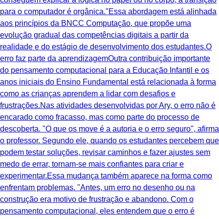
para o computador é orgânica."Essa abordagem está alinhada
aos princípios da BNCC Computação, que propõe uma
evolução gradual das competências digitais a partir da
realidade e do estágio de desenvolvimento dos estudantes.O
erro faz parte da aprendizagemOutra contribuição importante
do pensamento computacional para a Educação Infantil e os
anos iniciais do Ensino Fundamental está relacionada à forma
como as crianças aprendem a lidar com desafios e
frustrações.Nas atividades desenvolvidas por Ary, o erro não é
encarado como fracasso, mas como parte do processo de
descoberta. "O que os move é a autoria e o erro seguro", afirma
o professor. Segundo ele, quando os estudantes percebem que
podem testar soluções, revisar caminhos e fazer ajustes sem
medo de errar, tornam-se mais confiantes para criar e
experimentar.Essa mudança também aparece na forma como
enfrentam problemas. "Antes, um erro no desenho ou na
construção era motivo de frustração e abandono. Com o
pensamento computacional, eles entendem que o erro é