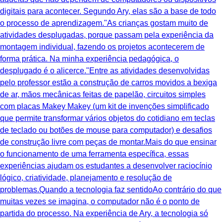
digitais para acontecer. Segundo Ary, elas são a base de todo
o processo de aprendizagem."As crianças gostam muito de
atividades desplugadas, porque passam pela experiência da
montagem individual, fazendo os projetos acontecerem de
forma prática. Na minha experiência pedagógica, o
desplugado é o alicerce."Entre as atividades desenvolvidas
pelo professor estão a construção de carros movidos a bexiga
de ar, mãos mecânicas feitas de papelão, circuitos simples
com placas Makey Makey (um kit de invenções simplificado
que permite transformar vários objetos do cotidiano em teclas
de teclado ou botões de mouse para computador) e desafios
de construção livre com peças de montar.Mais do que ensinar
o funcionamento de uma ferramenta específica, essas
experiências ajudam os estudantes a desenvolver raciocínio
lógico, criatividade, planejamento e resolução de
problemas.Quando a tecnologia faz sentidoAo contrário do que
muitas vezes se imagina, o computador não é o ponto de
partida do processo. Na experiência de Ary, a tecnologia só