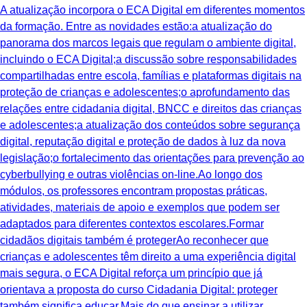
A atualização incorpora o ECA Digital em diferentes momentos
da formação. Entre as novidades estão:a atualização do
panorama dos marcos legais que regulam o ambiente digital,
incluindo o ECA Digital;a discussão sobre responsabilidades
compartilhadas entre escola, famílias e plataformas digitais na
proteção de crianças e adolescentes;o aprofundamento das
relações entre cidadania digital, BNCC e direitos das crianças
e adolescentes;a atualização dos conteúdos sobre segurança
digital, reputação digital e proteção de dados à luz da nova
legislação;o fortalecimento das orientações para prevenção ao
cyberbullying e outras violências on-line.Ao longo dos
módulos, os professores encontram propostas práticas,
atividades, materiais de apoio e exemplos que podem ser
adaptados para diferentes contextos escolares.Formar
cidadãos digitais também é protegerAo reconhecer que
crianças e adolescentes têm direito a uma experiência digital
mais segura, o ECA Digital reforça um princípio que já
orientava a proposta do curso Cidadania Digital: proteger
também significa educar.Mais do que ensinar a utilizar