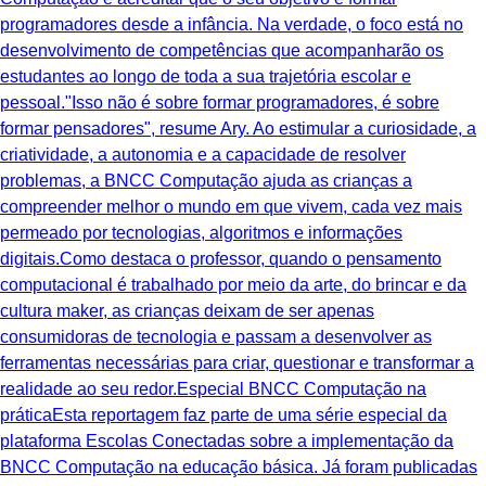
programadores desde a infância. Na verdade, o foco está no
desenvolvimento de competências que acompanharão os
estudantes ao longo de toda a sua trajetória escolar e
pessoal."Isso não é sobre formar programadores, é sobre
formar pensadores", resume Ary. Ao estimular a curiosidade, a
criatividade, a autonomia e a capacidade de resolver
problemas, a BNCC Computação ajuda as crianças a
compreender melhor o mundo em que vivem, cada vez mais
permeado por tecnologias, algoritmos e informações
digitais.Como destaca o professor, quando o pensamento
computacional é trabalhado por meio da arte, do brincar e da
cultura maker, as crianças deixam de ser apenas
consumidoras de tecnologia e passam a desenvolver as
ferramentas necessárias para criar, questionar e transformar a
realidade ao seu redor.Especial BNCC Computação na
práticaEsta reportagem faz parte de uma série especial da
plataforma Escolas Conectadas sobre a implementação da
BNCC Computação na educação básica. Já foram publicadas