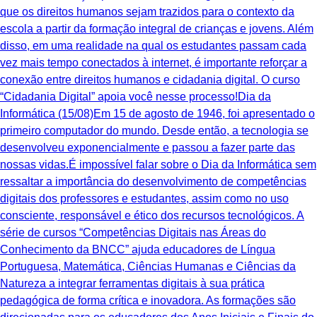
que os direitos humanos sejam trazidos para o contexto da
escola a partir da formação integral de crianças e jovens. Além
disso, em uma realidade na qual os estudantes passam cada
vez mais tempo conectados à internet, é importante reforçar a
conexão entre direitos humanos e cidadania digital. O curso
“Cidadania Digital” apoia você nesse processo!Dia da
Informática (15/08)Em 15 de agosto de 1946, foi apresentado o
primeiro computador do mundo. Desde então, a tecnologia se
desenvolveu exponencialmente e passou a fazer parte das
nossas vidas.É impossível falar sobre o Dia da Informática sem
ressaltar a importância do desenvolvimento de competências
digitais dos professores e estudantes, assim como no uso
consciente, responsável e ético dos recursos tecnológicos. A
série de cursos “Competências Digitais nas Áreas do
Conhecimento da BNCC” ajuda educadores de Língua
Portuguesa, Matemática, Ciências Humanas e Ciências da
Natureza a integrar ferramentas digitais à sua prática
pedagógica de forma crítica e inovadora. As formações são