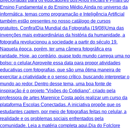
direcionadas para os educadores dos Anos Iniciais e Finais do
Ensino Fundamental e do Ensino Médio.Ainda no universo da
informática, temas como programação e Inteligência Artificial
também estão presentes no nosso catálogo de cursos
gratuitos. Confira!Dia Mundial da Fotografia (19/08)Uma das
invenções mais extraordinárias da história da humanidade, a
fotografia revolucionou a sociedade a partir do século 19.
Naquela época, porém, ter uma câmera fotográfica era
raridade. Hoje, ao contrário, quase todo mundo carrega uma no
bolso: o celular.Aproveite essa data para propor atividades
educativas com fotografias, que são uma ótima maneira de
exercitar a criatividade e o senso crítico, buscando interpretar o
mundo ao redor. Dentro desse tema, uma boa fonte de
inspiração é o projeto “Visões do Cotidiano”, criado pela
professora de artes Marenice Costa após realizar um curso da
plataforma Escolas Conectadas. A iniciativa propõe que os
estudantes captem, por meio de fotografias feitas no celular, a
realidade e os problemas sociais enfrentados pela
comunidade. Leia a matéria completa aqui.Dia do Folclore