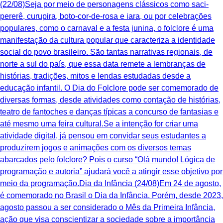
(22/08)Seja por meio de personagens clássicos como saci-
pererê, curupira, boto-cor-de-rosa e iara, ou por celebrações
populares, como o carnaval e a festa junina, o folclore é uma
manifestação da cultura popular que caracteriza a identidade
social do povo brasileiro. São tantas narrativas regionais, de
norte a sul do país, que essa data remete a lembranças de
histórias, tradições, mitos e lendas estudadas desde a
educação infantil. O Dia do Folclore pode ser comemorado de
diversas formas, desde atividades como contação de histórias,
teatro de fantoches e danças típicas a concurso de fantasias e
até mesmo uma feira cultural.Se a intenção for criar uma
atividade digital, já pensou em convidar seus estudantes a
produzirem jogos e animações com os diversos temas
abarcados pelo folclore? Pois o curso “Olá mundo! Lógica de
programação e autoria” ajudará você a atingir esse objetivo por
meio da programação.Dia da Infância (24/08)Em 24 de agosto,
é comemorado no Brasil o Dia da Infância. Porém, desde 2023,
agosto passou a ser considerado o Mês da Primeira Infância,
ação que visa conscientizar a sociedade sobre a importância