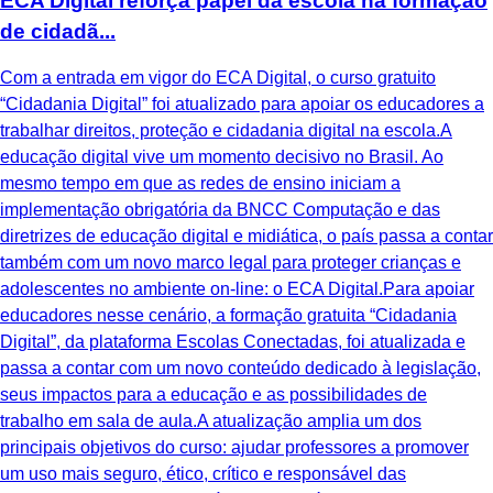
ECA Digital reforça papel da escola na formação
de cidadã...
Com a entrada em vigor do ECA Digital, o curso gratuito
“Cidadania Digital” foi atualizado para apoiar os educadores a
trabalhar direitos, proteção e cidadania digital na escola.A
educação digital vive um momento decisivo no Brasil. Ao
mesmo tempo em que as redes de ensino iniciam a
implementação obrigatória da BNCC Computação e das
diretrizes de educação digital e midiática, o país passa a contar
também com um novo marco legal para proteger crianças e
adolescentes no ambiente on-line: o ECA Digital.Para apoiar
educadores nesse cenário, a formação gratuita “Cidadania
Digital”, da plataforma Escolas Conectadas, foi atualizada e
passa a contar com um novo conteúdo dedicado à legislação,
seus impactos para a educação e as possibilidades de
trabalho em sala de aula.A atualização amplia um dos
principais objetivos do curso: ajudar professores a promover
um uso mais seguro, ético, crítico e responsável das