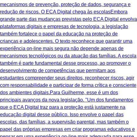
mecanismos de prevenção, proteção de dados, segurança e
redução de riscos. O ECA Digital chega às escolasEmbora
grande parte das mudanças previstas pelo ECA Digital envolva
plataformas digitais e empresas de tecnologia, a legislação
também fortalece o papel da educação na proteção de
crianças e adolescentes. O texto reconhece que garantir uma
experiência on-line mais segura não depende apenas de
mecanismos tecnológicos ou da atuação das famílias. A escola
também é parte fundamental desse processo, ao promover o
desenvolvimento de competências que permitam aos
estudantes compreender seus direitos, reconhecer riscos, agir
com responsabilidade e participar de forma crítica e consciente
dos ambientes digitais.Para Guilherme, esse é um dos
principais avanços da nova legislação. "Um dos fundamentos
que o ECA Digital traz para a proteção está justamente na
educação digital desse público. Isso envolve o papel das
escolas, das famílias, a supervisão parental, mas também o
papel das próprias empresas em criar programas educativos e
pensar em uma experiência on-line mais adequada para esse