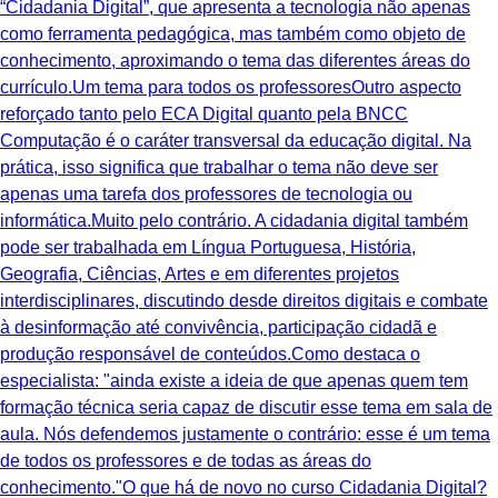
“Cidadania Digital”, que apresenta a tecnologia não apenas
como ferramenta pedagógica, mas também como objeto de
conhecimento, aproximando o tema das diferentes áreas do
currículo.Um tema para todos os professoresOutro aspecto
reforçado tanto pelo ECA Digital quanto pela BNCC
Computação é o caráter transversal da educação digital. Na
prática, isso significa que trabalhar o tema não deve ser
apenas uma tarefa dos professores de tecnologia ou
informática.Muito pelo contrário. A cidadania digital também
pode ser trabalhada em Língua Portuguesa, História,
Geografia, Ciências, Artes e em diferentes projetos
interdisciplinares, discutindo desde direitos digitais e combate
à desinformação até convivência, participação cidadã e
produção responsável de conteúdos.Como destaca o
especialista: "ainda existe a ideia de que apenas quem tem
formação técnica seria capaz de discutir esse tema em sala de
aula. Nós defendemos justamente o contrário: esse é um tema
de todos os professores e de todas as áreas do
conhecimento."O que há de novo no curso Cidadania Digital?