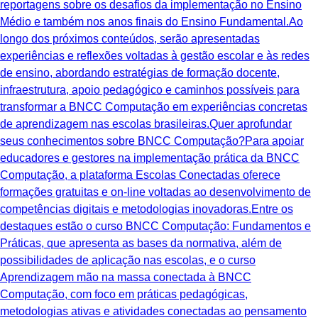
reportagens sobre os desafios da implementação no Ensino
Médio e também nos anos finais do Ensino Fundamental.Ao
longo dos próximos conteúdos, serão apresentadas
experiências e reflexões voltadas à gestão escolar e às redes
de ensino, abordando estratégias de formação docente,
infraestrutura, apoio pedagógico e caminhos possíveis para
transformar a BNCC Computação em experiências concretas
de aprendizagem nas escolas brasileiras.Quer aprofundar
seus conhecimentos sobre BNCC Computação?Para apoiar
educadores e gestores na implementação prática da BNCC
Computação, a plataforma Escolas Conectadas oferece
formações gratuitas e on-line voltadas ao desenvolvimento de
competências digitais e metodologias inovadoras.Entre os
destaques estão o curso BNCC Computação: Fundamentos e
Práticas, que apresenta as bases da normativa, além de
possibilidades de aplicação nas escolas, e o curso
Aprendizagem mão na massa conectada à BNCC
Computação, com foco em práticas pedagógicas,
metodologias ativas e atividades conectadas ao pensamento