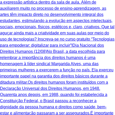
a expressão artística dentro da sala de aula. Além de
auxiliarem muito no processo de ensino-aprendizagem, as
artes têm impacto direto no desenvolvimento integral dos
estudantes, estimulando a evolução em aspectos intelectuais,
sociais, emocionais, físicos, estéticos e, claro, criativos. ‍Que tal
aguçar ainda mais a criatividade em suas aulas por meio do
uso de tecnologias? Inscreva-se no curso gratuito “Tecnologias
para empoderar: digitalizar para incluir”!Dia Nacional dos
Direitos Humanos (12/08)No Brasil, a data escolhida para
relembrar a importância dos direitos humanos é uma
homenagem à líder sindical Margarida Alves, uma das
primeiras mulheres a exercerem a função no país. Ela exerceu
importante papel na garantia dos direitos básicos durante a
ditadura militar.Os direitos humanos foram instituídos com a
Declaração Universal dos Direitos Humanos, em 1948.
Quarenta anos depois, em 1988, quando foi estabelecida a
Constituição Federal, o Brasil passou a reconhecer a
dignidade da pessoa humana e direitos como saúde, bem-
estar e alimentação passaram a ser assegurados.É importante