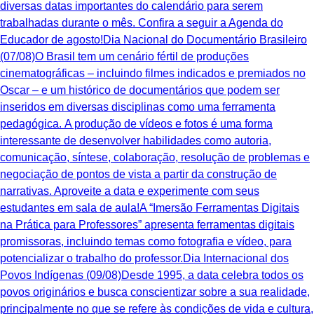
diversas datas importantes do calendário para serem
trabalhadas durante o mês. Confira a seguir a Agenda do
Educador de agosto!Dia Nacional do Documentário Brasileiro
(07/08)O Brasil tem um cenário fértil de produções
cinematográficas – incluindo filmes indicados e premiados no
Oscar – e um histórico de documentários que podem ser
inseridos em diversas disciplinas como uma ferramenta
pedagógica. A produção de vídeos e fotos é uma forma
interessante de desenvolver habilidades como autoria,
comunicação, síntese, colaboração, resolução de problemas e
negociação de pontos de vista a partir da construção de
narrativas. Aproveite a data e experimente com seus
estudantes em sala de aula!A “Imersão Ferramentas Digitais
na Prática para Professores” apresenta ferramentas digitais
promissoras, incluindo temas como fotografia e vídeo, para
potencializar o trabalho do professor.Dia Internacional dos
Povos Indígenas (09/08)Desde 1995, a data celebra todos os
povos originários e busca conscientizar sobre a sua realidade,
principalmente no que se refere às condições de vida e cultura,