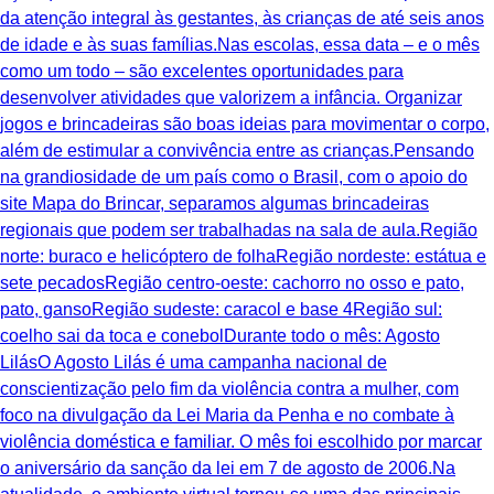
da atenção integral às gestantes, às crianças de até seis anos
de idade e às suas famílias.Nas escolas, essa data – e o mês
como um todo – são excelentes oportunidades para
desenvolver atividades que valorizem a infância. Organizar
jogos e brincadeiras são boas ideias para movimentar o corpo,
além de estimular a convivência entre as crianças.Pensando
na grandiosidade de um país como o Brasil, com o apoio do
site Mapa do Brincar, separamos algumas brincadeiras
regionais que podem ser trabalhadas na sala de aula.Região
norte: buraco e helicóptero de folhaRegião nordeste: estátua e
sete pecadosRegião centro-oeste: cachorro no osso e pato,
pato, gansoRegião sudeste: caracol e base 4Região sul:
coelho sai da toca e conebolDurante todo o mês: Agosto
LilásO Agosto Lilás é uma campanha nacional de
conscientização pelo fim da violência contra a mulher, com
foco na divulgação da Lei Maria da Penha e no combate à
violência doméstica e familiar. O mês foi escolhido por marcar
o aniversário da sanção da lei em 7 de agosto de 2006.Na