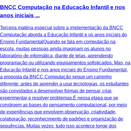
BNCC Computação na Educação Infantil e nos
anos iniciais ...
Terceira matéria especial sobre a implementação da BNCC
Computação aborda a Educação Infantil e os anos iniciais do
Ensino FundamentalQuando se fala em computação na
escola, muitas pessoas ainda imaginam os alunos no
laboratório de informática, diante de telas, aprendendo
programação ou utilizando equipamentos sofisticados. Mas, na
Educação Infantil e nos anos iniciais do Ensino Fundamental,
a proposta da BNCC Computação segue um caminho
diferente: antes de aprender a usar tecnologias, os estudantes
são convidados a desenvolver formas de pensar, criar,
experimentar e resolver problemas.É nessa etapa que se
constroem as bases do pensamento computacional, por meio
de experiências que envolvem observação, criatividade,
colaboração, reconhecimento de padrões e organização de
sequências. Muitas vezes, tudo isso acontece longe dos