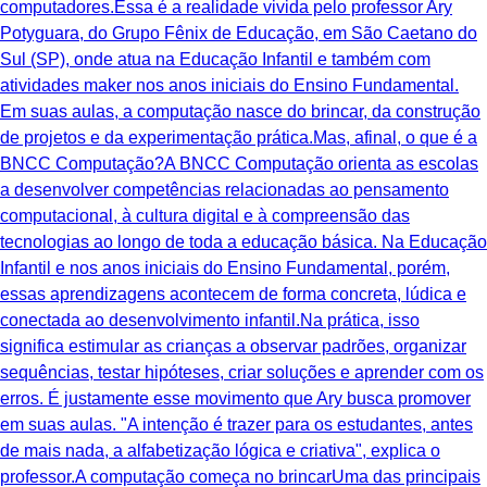
computadores.Essa é a realidade vivida pelo professor Ary
Potyguara, do Grupo Fênix de Educação, em São Caetano do
Sul (SP), onde atua na Educação Infantil e também com
atividades maker nos anos iniciais do Ensino Fundamental.
Em suas aulas, a computação nasce do brincar, da construção
de projetos e da experimentação prática.Mas, afinal, o que é a
BNCC Computação?A BNCC Computação orienta as escolas
a desenvolver competências relacionadas ao pensamento
computacional, à cultura digital e à compreensão das
tecnologias ao longo de toda a educação básica. Na Educação
Infantil e nos anos iniciais do Ensino Fundamental, porém,
essas aprendizagens acontecem de forma concreta, lúdica e
conectada ao desenvolvimento infantil.Na prática, isso
significa estimular as crianças a observar padrões, organizar
sequências, testar hipóteses, criar soluções e aprender com os
erros. É justamente esse movimento que Ary busca promover
em suas aulas. "A intenção é trazer para os estudantes, antes
de mais nada, a alfabetização lógica e criativa", explica o
professor.A computação começa no brincarUma das principais