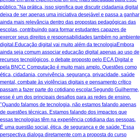
público."Na prática, isso significa que discutir cidadania digital
deixa de ser apenas uma iniciativa desejável e passa a ganhar
ainda mais relevância dentro das propostas pedagógicas das
escolas, contribuindo para formar estudantes capazes de
exercer seus direitos e responsabilidades também no ambiente
digital.Educação digital vai muito além da tecnologiaEmbora
ainda seja comum associar educação digital apenas ao uso de
recursos tecnológicos, o debate proposto pelo ECA Digital e
pela BNCC Computação é muito mais amplo. Questões como
ética, cidadania, convivência, segurança, privacidade, saúde
mental, combate às violências digitais e pensamento crítico
passam a fazer parte do cotidiano escolar.Segundo Guilherme,
esse é um dos principais desafios para as redes de ensino.
"Quando falamos de tecnologia, não estamos falando apenas
de questões técnicas. Estamos falando dos impactos que
essas tecnologias têm na experiência cotidiana das pessoas.
É uma questão social, ética, de segurança e de saúde."Essa
perspectiva dialoga diretamente com a proposta do curso