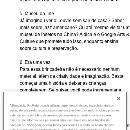
5. Museu on-line
Já imaginou ver o Louvre sem sair de casa? Saber
mais sobre jazz americano? Ou até mesmo visitar um
museu de insetos na China? A dica é o Google Arts &
Culture que promete tudo isso, enquanto ensina
sobre cultura e preservação.
6. Era uma vez
Para essa brincadeira não é necessário nenhum
material, além da criatividade e imaginação. Basta
começar uma história e deixar as crianças
completarem. Se quiser, você pode incrementar a
brincadeira com objetos, figurinos e até um cenário!
A Fundação ProFuturo pode utilizar, dependendo da seção, subdomínio ou
Para entender um pouco melhor sobre o papel dos
seção do site profuturo.education que você estiver visitando, cookies próprios
e de terceiros para fins de análise, personalização, redes sociais e para
pais, da escola e da sociedade em geral na
mostrar-lhe informações personalizadas com base em seus hábitos de
educação,
confira a série de podcasts
produzida pela
navegação. Você pode aceitar todos os cookies clicando no botão "Aceitar