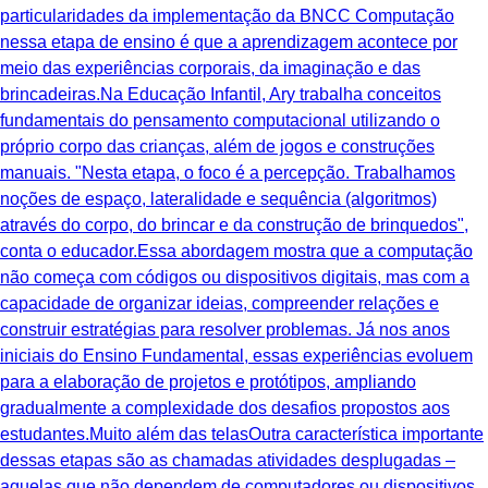
particularidades da implementação da BNCC Computação
nessa etapa de ensino é que a aprendizagem acontece por
meio das experiências corporais, da imaginação e das
brincadeiras.Na Educação Infantil, Ary trabalha conceitos
fundamentais do pensamento computacional utilizando o
próprio corpo das crianças, além de jogos e construções
manuais. "Nesta etapa, o foco é a percepção. Trabalhamos
noções de espaço, lateralidade e sequência (algoritmos)
através do corpo, do brincar e da construção de brinquedos",
conta o educador.Essa abordagem mostra que a computação
não começa com códigos ou dispositivos digitais, mas com a
capacidade de organizar ideias, compreender relações e
construir estratégias para resolver problemas. Já nos anos
iniciais do Ensino Fundamental, essas experiências evoluem
para a elaboração de projetos e protótipos, ampliando
gradualmente a complexidade dos desafios propostos aos
estudantes.Muito além das telasOutra característica importante
dessas etapas são as chamadas atividades desplugadas –
aquelas que não dependem de computadores ou dispositivos