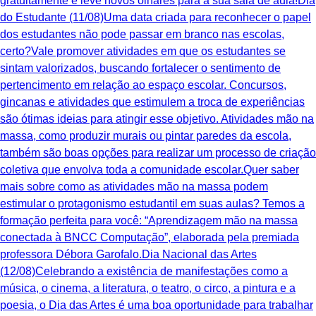
gratuitamente e leve novos olhares para a sua sala de aula!Dia
do Estudante (11/08)Uma data criada para reconhecer o papel
dos estudantes não pode passar em branco nas escolas,
certo?Vale promover atividades em que os estudantes se
sintam valorizados, buscando fortalecer o sentimento de
pertencimento em relação ao espaço escolar. Concursos,
gincanas e atividades que estimulem a troca de experiências
são ótimas ideias para atingir esse objetivo. Atividades mão na
massa, como produzir murais ou pintar paredes da escola,
também são boas opções para realizar um processo de criação
coletiva que envolva toda a comunidade escolar.Quer saber
mais sobre como as atividades mão na massa podem
estimular o protagonismo estudantil em suas aulas? Temos a
formação perfeita para você: “Aprendizagem mão na massa
conectada à BNCC Computação”, elaborada pela premiada
professora Débora Garofalo.Dia Nacional das Artes
(12/08)Celebrando a existência de manifestações como a
música, o cinema, a literatura, o teatro, o circo, a pintura e a
poesia, o Dia das Artes é uma boa oportunidade para trabalhar