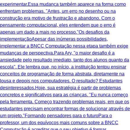
experimentar.Essa mudança também aparece na forma como
enfrentam problemas. "Antes, um erro no desenho ou na
construção era motivo de frustração e abandono. Com o
pensamento computacional, eles entendem que o erro é
apenas um dado a mais no processo."Os desafios da
implementaçãoApesar das inúmeras possibilidades,
implementar a BNCC Computação nessa etapa também exige
mudanças de perspectiva.Para Ary, "o maior desafio é a
ansiedade pelo resultado imediato, tanto dos alunos quanto da
escola". Ele lembra que, no início, a instituição tentou ensinar
conceitos de programação de forma abstrata, diretamente na
lousa e depois nos computadores. O resultado? Estudantes
desinteressados.Hoje, sua estratégia é partir de problemas
concretos e significativos para as crianças. "Eu nunca começo
pela ferramenta. Começo trazendo problemas reais, em que os
estudantes precisam encontrar formas de solucionar através de
um projeto."Formando pensadores para o futuroPara o
professor, um dos equívocos mais comuns sobre a BNCC
Computação é acreditar que o seu objetivo é formar