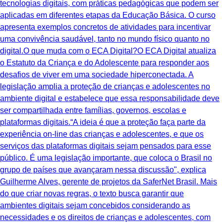
tecnologias digitais, com práticas pedagógicas que podem ser
aplicadas em diferentes etapas da Educação Básica. O curso
apresenta exemplos concretos de atividades para incentivar
uma convivência saudável, tanto no mundo físico quanto no
digital.O que muda com o ECA Digital?O ECA Digital atualiza
o Estatuto da Criança e do Adolescente para responder aos
desafios de viver em uma sociedade hiperconectada. A
legislação amplia a proteção de crianças e adolescentes no
ambiente digital e estabelece que essa responsabilidade deve
ser compartilhada entre famílias, governos, escolas e
plataformas digitais.“A ideia é que a proteção faça parte da
experiência on-line das crianças e adolescentes, e que os
serviços das plataformas digitais sejam pensados para esse
público. É uma legislação importante, que coloca o Brasil no
grupo de países que avançaram nessa discussão", explica
Guilherme Alves, gerente de projetos da SaferNet Brasil. Mais
do que criar novas regras, o texto busca garantir que
ambientes digitais sejam concebidos considerando as
necessidades e os direitos de crianças e adolescentes, com