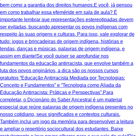
bem como a garantia dos direitos humanos.E você, já pensou
em como trabalhar essa efeméride em sala de aula? É
importante lembrar que representações estereotipadas devem
ser evitadas, buscando apresentar os povos indígenas com
respeito às suas origens e culturas. Para isso, vale explorar de
tudo: jogos e brincadeiras de origem indígena, histórias e
lendas, danças e músicas, palavras de origem indígena, e
assim em diante!Se você quiser se aprofundar nos
fundamentos da educação antirracista, que envolve também a
luta dos povos originários, a dica são os nossos cursos
gratuitos “Educação Antirracista Mediada por Tecnologias:
Conceito e Fundamentos” e “Tecnologia como Aliada da
Educação Antirracista: Práticas e Perspectivas”.Para
completar, o Dicionário do Saber Ancestral é um material
especial que reúne palavras de origem indígena presentes no
nosso cotidiano, seus significados e contextos culturais.
Também inclui um jogo da memória para desenvolver a leitura
e ampliar o repertório sociocultural dos estudantes. Baixe