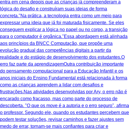
entra em cena depois que as crianças já compreenderam a
lógica do desafio e construíram suas ideias de forma
concreta."Na prática, a tecnologia entra como um meio para
expressar uma ideia que já foi maturada fisicamente. Se eles
conseguem explicar a lógica no papel ou no corpo, a transição
para o computador é orgânica."Essa abordagem está alinhada
aos princípios da BNCC Computação, que propõe uma
evolução gradual das competências digitais a partir da
realidade e do estágio de desenvolvimento dos estudantes.O
erro faz parte da aprendizagemOutra contribuição importante
do pensamento computacional para a Educação Infantil e os
anos iniciais do Ensino Fundamental está relacionada à forma
como as crianças aprendem a lidar com desafios e
frustrações.Nas atividades desenvolvidas por Ary, o erro não é
encarado como fracasso, mas como parte do processo de
descoberta. "O que os move é a autoria e o erro seguro", afirma
o professor. Segundo ele, quando os estudantes percebem que
podem testar soluções, revisar caminhos e fazer ajustes sem
medo de errar, tornam-se mais confiantes para criar e