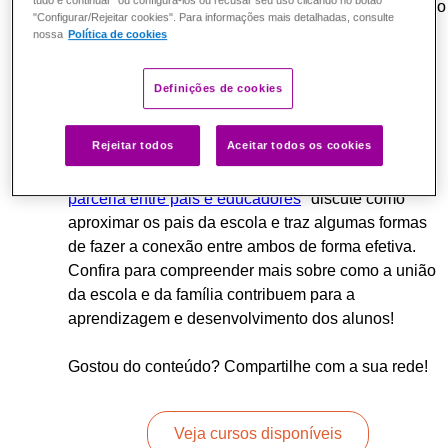
tudo e continuar" ou configurá-los ou recusar seu uso clicando no botão
Fundação Telefônica Vivo em parceria com o Estúdio
"Configurar/Rejeitar cookies". Para informações mais detalhadas, consulte
Folha da Folha de S. Paulo e fique por dentro de
nossa
Política de cookies
temas como protagonismo jovem, relação entre
educador e aluno, desafios e superações da
Definições de cookies
profissão professor e muito mais.
Rejeitar todos
Aceitar todos os cookies
O primeiro episódio da série Educando para
Transformar "
Da sala de aula para sala de casa: a
parceria entre pais e educadores
" discute como
aproximar os pais da escola e traz algumas formas
de fazer a conexão entre ambos de forma efetiva.
Confira para compreender mais sobre como a união
da escola e da família contribuem para a
aprendizagem e desenvolvimento dos alunos!
Gostou do conteúdo? Compartilhe com a sua rede!
Veja cursos disponíveis