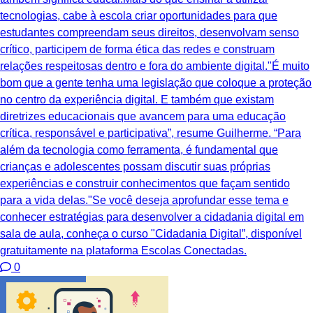
tecnologias, cabe à escola criar oportunidades para que
estudantes compreendam seus direitos, desenvolvam senso
crítico, participem de forma ética das redes e construam
relações respeitosas dentro e fora do ambiente digital."É muito
bom que a gente tenha uma legislação que coloque a proteção
no centro da experiência digital. E também que existam
diretrizes educacionais que avancem para uma educação
crítica, responsável e participativa”, resume Guilherme. “Para
além da tecnologia como ferramenta, é fundamental que
crianças e adolescentes possam discutir suas próprias
experiências e construir conhecimentos que façam sentido
para a vida delas."Se você deseja aprofundar esse tema e
conhecer estratégias para desenvolver a cidadania digital em
sala de aula, conheça o curso "Cidadania Digital”, disponível
gratuitamente na plataforma Escolas Conectadas.
0