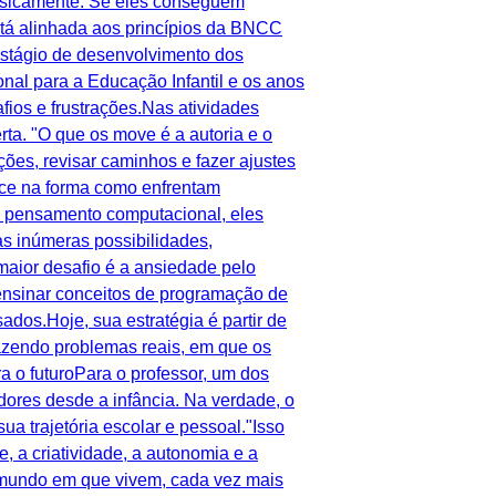
 fisicamente. Se eles conseguem
stá alinhada aos princípios da BNCC
estágio de desenvolvimento dos
nal para a Educação Infantil e os anos
ios e frustrações.Nas atividades
ta. "O que os move é a autoria e o
ões, revisar caminhos e fazer ajustes
ece na forma como enfrentam
o pensamento computacional, eles
s inúmeras possibilidades,
ior desafio é a ansiedade pelo
u ensinar conceitos de programação de
dos.Hoje, sua estratégia é partir de
razendo problemas reais, em que os
 o futuroPara o professor, um dos
ores desde a infância. Na verdade, o
 trajetória escolar e pessoal."Isso
, a criatividade, a autonomia e a
mundo em que vivem, cada vez mais