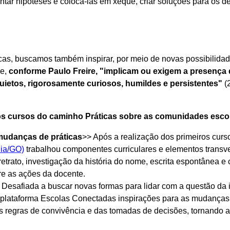
ntar hipóteses e colocá-las em xeque, criar soluções para os d
cas, buscamos também inspirar, por meio de novas possibilid
ue,
conforme Paulo Freire, "implicam ou exigem a presenç
quietos, rigorosamente curiosos, humildes e persistentes"
(
os cursos do caminho Práticas sobre as comunidades escol
mudanças de práticas
>> Após a realização dos primeiros cur
nia/GO)
trabalhou componentes curriculares e elementos transve
etrato, investigação da história do nome, escrita espontânea e c
re as ações da docente.
 Desafiada a buscar novas formas para lidar com a questão da i
plataforma Escolas Conectadas inspirações para as mudanças.
s regras de convivência e das tomadas de decisões, tornando