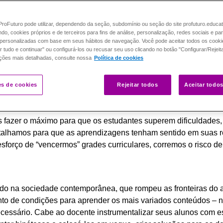
roFuturo pode utilizar, dependendo da seção, subdomínio ou seção do site profuturo.educa
ando, cookies próprios e de terceiros para fins de análise, personalização, redes sociais e pa
personalizadas com base em seus hábitos de navegação. Você pode aceitar todos os cooki
r tudo e continuar" ou configurá-los ou recusar seu uso clicando no botão "Configurar/Rejeit
ções mais detalhadas, consulte nossa
Política de cookies
es de cookies
Rejeitar todos
Aceitar todo
azer o máximo para que os estudantes superem dificuldades,
atalhamos para que as aprendizagens tenham sentido em suas 
sforço de “vencermos” grades curriculares, corremos o risco de 
udo na sociedade contemporânea, que rompeu as fronteiras do 
to de condições para aprender os mais variados conteúdos – n
cessário. Cabe ao docente instrumentalizar seus alunos com est