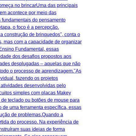
 começa no brincarUma das principais
em acontece por meio das
tos fundamentais do pensamento
tapa, o foco é a percepção.
da construção de brinquedos", conta o
s, mas com a capacidade de organizar
o Ensino Fundamental, essas
idade dos desafios propostos aos
idades desplugadas – aquelas que não
 todo o processo de aprendizagem."As
idual, fazendo os projetos
 atividades desenvolvidas pelo
rcuitos simples com placas Makey
as de teclado ou botões de mouse para
o de uma ferramenta específica, essas
solução de problemas.Quando a
rtida do processo. Na experiência de
nstruíram suas ideias de forma