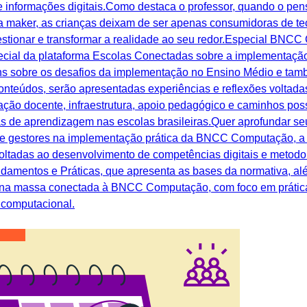
e informações digitais.Como destaca o professor, quando o pe
tura maker, as crianças deixam de ser apenas consumidoras de 
uestionar e transformar a realidade ao seu redor.Especial BNC
special da plataforma Escolas Conectadas sobre a implement
ens sobre os desafios da implementação no Ensino Médio e tam
teúdos, serão apresentadas experiências e reflexões voltadas
ação docente, infraestrutura, apoio pedagógico e caminhos po
s de aprendizagem nas escolas brasileiras.Quer aprofundar 
 gestores na implementação prática da BNCC Computação, a 
 voltadas ao desenvolvimento de competências digitais e metod
mentos e Práticas, que apresenta as bases da normativa, alé
 na massa conectada à BNCC Computação, com foco em prática
 computacional.