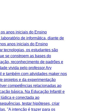
os anos iniciais do Ensino
boratório de informática, diante de
nos anos iniciais do Ensino
 tecnologias, os estudantes são
que se constroem as bases do
ração, reconhecimento de padrões e
ade vivida pelo professor Ary
il e também com atividades maker nos
de projetos e da experimentação
lver competências relacionadas ao
cação básica. Na Educação Infantil e
 lúdica e conectada ao
sequências, testar hipóteses, criar
s. "A intenção é trazer para os