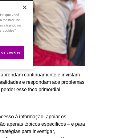
tion que você
ra mostrar-lhe
es clicando no
ar cookies".
s os cookies
 aprendam continuamente e invistam
realidades e respondam aos problemas
perder esse foco primordial.
acesso à informação, apoiar os
ão apenas tópicos específicos – e para
ratégias para investigar,