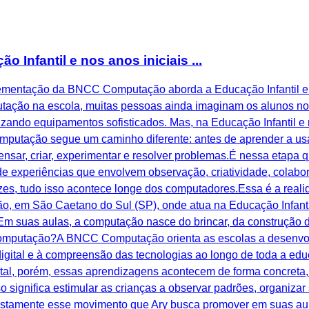
nfantil e nos anos iniciais ...
plementação da BNCC Computação aborda a Educação Infantil e 
ção na escola, muitas pessoas ainda imaginam os alunos no la
izando equipamentos sofisticados. Mas, na Educação Infantil e 
utação segue um caminho diferente: antes de aprender a usar
nsar, criar, experimentar e resolver problemas.É nessa etapa 
e experiências que envolvem observação, criatividade, colabo
es, tudo isso acontece longe dos computadores.Essa é a realid
o, em São Caetano do Sul (SP), onde atua na Educação Infant
Em suas aulas, a computação nasce do brincar, da construção 
 Computação?A BNCC Computação orienta as escolas a desenvo
igital e à compreensão das tecnologias ao longo de toda a edu
tal, porém, essas aprendizagens acontecem de forma concreta,
so significa estimular as crianças a observar padrões, organizar 
ustamente esse movimento que Ary busca promover em suas aula