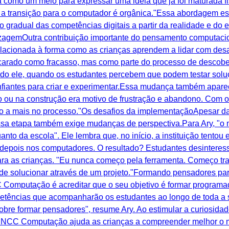
tra como um meio para expressar uma ideia que já foi maturada
o, a transição para o computador é orgânica."Essa abordagem e
radual das competências digitais a partir da realidade e do 
izagemOutra contribuição importante do pensamento computacio
elacionada à forma como as crianças aprendem a lidar com desaf
ncarado como fracasso, mas como parte do processo de descober
undo ele, quando os estudantes percebem que podem testar soluç
nfiantes para criar e experimentar.Essa mudança também apar
o ou na construção era motivo de frustração e abandono. Com 
 a mais no processo."Os desafios da implementaçãoApesar da
 etapa também exige mudanças de perspectiva.Para Ary, "o ma
uanto da escola". Ele lembra que, no início, a instituição tento
 depois nos computadores. O resultado? Estudantes desinteressa
para as crianças. "Eu nunca começo pela ferramenta. Começo t
de solucionar através de um projeto."Formando pensadores para
omputação é acreditar que o seu objetivo é formar programad
tências que acompanharão os estudantes ao longo de toda a sua
bre formar pensadores", resume Ary. Ao estimular a curiosidade
 BNCC Computação ajuda as crianças a compreender melhor o 