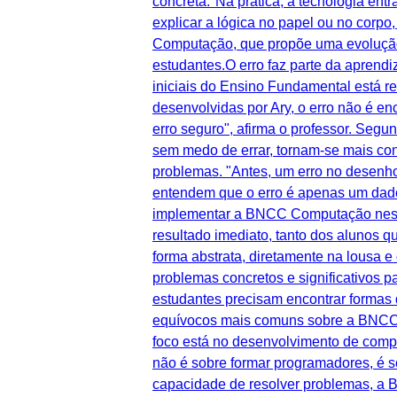
concreta."Na prática, a tecnologia en
explicar a lógica no papel ou no corp
Computação, que propõe uma evolução g
estudantes.O erro faz parte da aprend
iniciais do Ensino Fundamental está r
desenvolvidas por Ary, o erro não é e
erro seguro", afirma o professor. Seg
sem medo de errar, tornam-se mais co
problemas. "Antes, um erro no desenh
entendem que o erro é apenas um dado
implementar a BNCC Computação nessa
resultado imediato, tanto dos alunos q
forma abstrata, diretamente na lousa e
problemas concretos e significativos 
estudantes precisam encontrar formas 
equívocos mais comuns sobre a BNCC C
foco está no desenvolvimento de compe
não é sobre formar programadores, é so
capacidade de resolver problemas, a