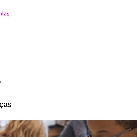
s
nças