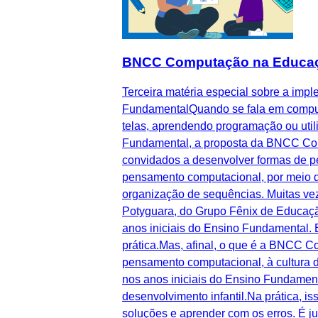
BNCC Computação na Educação I
Terceira matéria especial sobre a im
FundamentalQuando se fala em computa
telas, aprendendo programação ou util
Fundamental, a proposta da BNCC Comp
convidados a desenvolver formas de pe
pensamento computacional, por meio d
organização de sequências. Muitas vez
Potyguara, do Grupo Fênix de Educaçã
anos iniciais do Ensino Fundamental. 
prática.Mas, afinal, o que é a BNCC
pensamento computacional, à cultura d
nos anos iniciais do Ensino Fundamen
desenvolvimento infantil.Na prática, is
soluções e aprender com os erros. É j