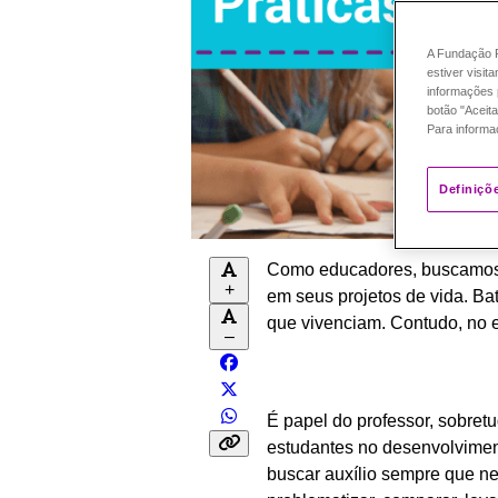
A Fundação P
estiver visit
informações 
botão "Aceita
Para informa
Definiçõ
Como educadores, buscamos f
+
em seus projetos de vida. B
que vivenciam. Contudo, no e
–
É papel do professor, sobret
estudantes no desenvolvimen
buscar auxílio sempre que ne