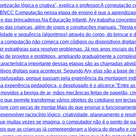
betização lógica e criativa", explica o professor.A computação
a BNCC Computação nessa etapa de ensino é que a aprendizag
 e das brincadeiras.Na Educação Infantil, Ary trabalha concei
po das crianças, além de jogos e construções manuais. "Nesta e
idade e sequência (algoritmos) através do corpo, do brincar e 
 computação não começa com códigos ou dispositivos digitai
ir estratégias para resolver problemas. Já nos anos iniciais d
o de projetos e protótipos, ampliando gradualmente a complex
característica importante dessas etapas são as chamadas ativ
vos digitais para acontecer. Segundo Ary, elas são a base de
esplugadas, porque passam pela experiência da montagem indiv
a experiência pedagógica, o desplugado é o alicerce."Entre as
s movidos a bexiga de ar, mãos mecânicas feitas de papelão, ci
o que permite transformar vários objetos do cotidiano em tecl
livre com peças de montar.Mais do que ensinar o funcionament
esenvolver raciocínio lógico, criatividade, planejamento e re
 que muitas vezes se imagina, o computador não é o ponto de pa
pois que as crianças já compreenderam a lógica do desafio e co