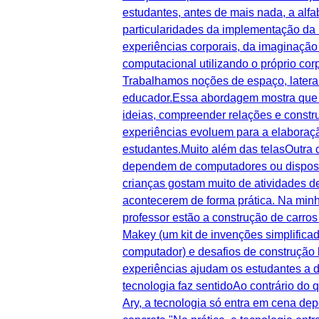
estudantes, antes de mais nada, a alfa
particularidades da implementação d
experiências corporais, da imaginação
computacional utilizando o próprio cor
Trabalhamos noções de espaço, lateral
educador.Essa abordagem mostra que a
ideias, compreender relações e constru
experiências evoluem para a elaboraçã
estudantes.Muito além das telasOutra 
dependem de computadores ou dispositi
crianças gostam muito de atividades d
acontecerem de forma prática. Na minh
professor estão a construção de carro
Makey (um kit de invenções simplificad
computador) e desafios de construção 
experiências ajudam os estudantes a d
tecnologia faz sentidoAo contrário do
Ary, a tecnologia só entra em cena de