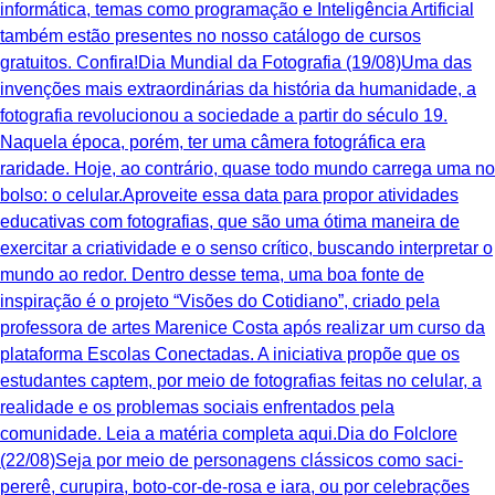
informática, temas como programação e Inteligência Artificial
também estão presentes no nosso catálogo de cursos
gratuitos. Confira!Dia Mundial da Fotografia (19/08)Uma das
invenções mais extraordinárias da história da humanidade, a
fotografia revolucionou a sociedade a partir do século 19.
Naquela época, porém, ter uma câmera fotográfica era
raridade. Hoje, ao contrário, quase todo mundo carrega uma no
bolso: o celular.Aproveite essa data para propor atividades
educativas com fotografias, que são uma ótima maneira de
exercitar a criatividade e o senso crítico, buscando interpretar o
mundo ao redor. Dentro desse tema, uma boa fonte de
inspiração é o projeto “Visões do Cotidiano”, criado pela
professora de artes Marenice Costa após realizar um curso da
plataforma Escolas Conectadas. A iniciativa propõe que os
estudantes captem, por meio de fotografias feitas no celular, a
realidade e os problemas sociais enfrentados pela
comunidade. Leia a matéria completa aqui.Dia do Folclore
(22/08)Seja por meio de personagens clássicos como saci-
pererê, curupira, boto-cor-de-rosa e iara, ou por celebrações