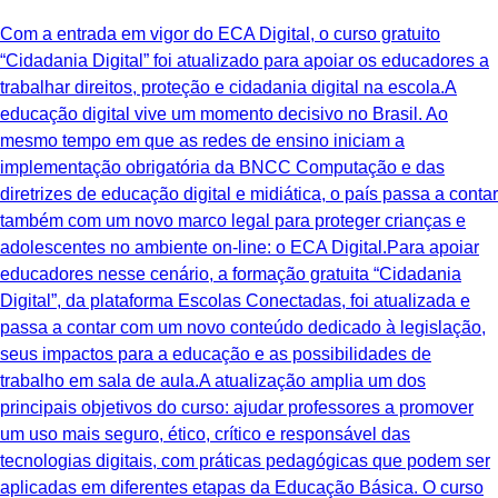
Com a entrada em vigor do ECA Digital, o curso gratuito
“Cidadania Digital” foi atualizado para apoiar os educadores a
trabalhar direitos, proteção e cidadania digital na escola.A
educação digital vive um momento decisivo no Brasil. Ao
mesmo tempo em que as redes de ensino iniciam a
implementação obrigatória da BNCC Computação e das
diretrizes de educação digital e midiática, o país passa a contar
também com um novo marco legal para proteger crianças e
adolescentes no ambiente on-line: o ECA Digital.Para apoiar
educadores nesse cenário, a formação gratuita “Cidadania
Digital”, da plataforma Escolas Conectadas, foi atualizada e
passa a contar com um novo conteúdo dedicado à legislação,
seus impactos para a educação e as possibilidades de
trabalho em sala de aula.A atualização amplia um dos
principais objetivos do curso: ajudar professores a promover
um uso mais seguro, ético, crítico e responsável das
tecnologias digitais, com práticas pedagógicas que podem ser
aplicadas em diferentes etapas da Educação Básica. O curso