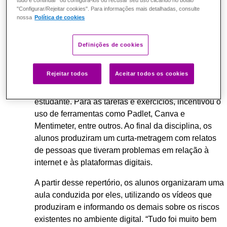
tudo e continuar" ou configurá-los ou recusar seu uso clicando no botão
devem ser utilizados com responsabilidade e
"Configurar/Rejeitar cookies". Para informações mais detalhadas, consulte
nossa
Política de cookies
proteção, respeitando uns aos outros.”
Riscos do ambiente digital
Definições de cookies
E para exercitar a cidadania digital, nada melhor do
Rejeitar todos
Aceitar todos os cookies
que usar recursos digitais. A professora utilizou o
Google Notas para montar um portfólio de cada
estudante. Para as tarefas e exercícios, incentivou o
uso de ferramentas como Padlet, Canva e
Mentimeter, entre outros. Ao final da disciplina, os
alunos produziram um curta-metragem com relatos
de pessoas que tiveram problemas em relação à
internet e às plataformas digitais.
A partir desse repertório, os alunos organizaram uma
aula conduzida por eles, utilizando os vídeos que
produziram e informando os demais sobre os riscos
existentes no ambiente digital. “Tudo foi muito bem