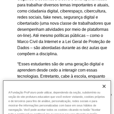
para trabalhar diversos temas importantes e atuais,
como cidadania digital, ciberespaço, cibercultura,
redes sociais, fake news, segurança digital e
cibertariado (uma nova classe de trabalhadores que
desempenham atividades por meio de plataformas
on-line). Até mesmo políticas públicas – como o
Marco Civil da Internet e a Lei Geral de Proteção de
Dados – são abordadas durante as dez aulas que
compõem a disciplina.
“Esses estudantes são de uma geração digital e
aprendem desde cedo a interagir com essas
tecnologias. Entretanto, cabe à escola, enquanto
instituição socializadora, alertá-los dos perigos que
se escondem nas plataformas digitais”, argumenta.
A Fundação ProFuturo pode utilizar, dependendo da seção, subdomínio ou
“Hoje, a cidadania não é exercida apenas no mundo
seção do site profuturo.education que você estiver visitando, cookies próprios
físico com eleições, grupos de bairros etc, mas
e de terceiros para fins de análise, personalização, redes sociais e para
mostrar-lhe informações personalizadas com base em seus hábitos de
também se faz onde existem novos espaços de
navegação. Você pode aceitar todos os cookies clicando no botão "Aceitar
interações sociais, como a internet. Esses espaços