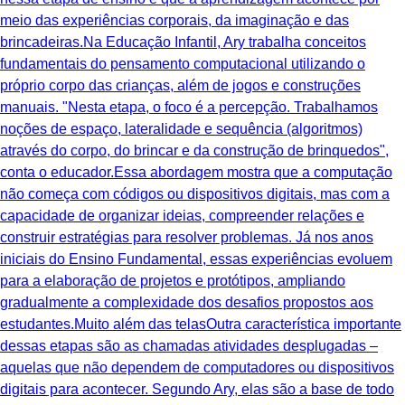
meio das experiências corporais, da imaginação e das
brincadeiras.Na Educação Infantil, Ary trabalha conceitos
fundamentais do pensamento computacional utilizando o
próprio corpo das crianças, além de jogos e construções
manuais. "Nesta etapa, o foco é a percepção. Trabalhamos
noções de espaço, lateralidade e sequência (algoritmos)
através do corpo, do brincar e da construção de brinquedos",
conta o educador.Essa abordagem mostra que a computação
não começa com códigos ou dispositivos digitais, mas com a
capacidade de organizar ideias, compreender relações e
construir estratégias para resolver problemas. Já nos anos
iniciais do Ensino Fundamental, essas experiências evoluem
para a elaboração de projetos e protótipos, ampliando
gradualmente a complexidade dos desafios propostos aos
estudantes.Muito além das telasOutra característica importante
dessas etapas são as chamadas atividades desplugadas –
aquelas que não dependem de computadores ou dispositivos
digitais para acontecer. Segundo Ary, elas são a base de todo