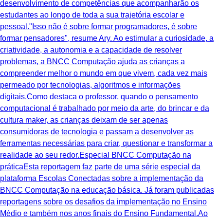
desenvolvimento de competências que acompanharão os
estudantes ao longo de toda a sua trajetória escolar e
pessoal."Isso não é sobre formar programadores, é sobre
formar pensadores", resume Ary. Ao estimular a curiosidade, a
criatividade, a autonomia e a capacidade de resolver
problemas, a BNCC Computação ajuda as crianças a
compreender melhor o mundo em que vivem, cada vez mais
permeado por tecnologias, algoritmos e informações
digitais.Como destaca o professor, quando o pensamento
computacional é trabalhado por meio da arte, do brincar e da
cultura maker, as crianças deixam de ser apenas
consumidoras de tecnologia e passam a desenvolver as
ferramentas necessárias para criar, questionar e transformar a
realidade ao seu redor.Especial BNCC Computação na
práticaEsta reportagem faz parte de uma série especial da
plataforma Escolas Conectadas sobre a implementação da
BNCC Computação na educação básica. Já foram publicadas
reportagens sobre os desafios da implementação no Ensino
Médio e também nos anos finais do Ensino Fundamental.Ao