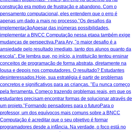
construção era motivo de frustração e abandono. Com o
pensamento computacional, eles entendem que o erro é
apenas um dado a mais no processo."Os desafios da
implementaçãoApesar das inúmeras possibilidades,
implementar a BNCC Computação nessa etapa também exige
mudanças de perspectiva.Para Ary, "o maior desafio é a
ansiedade pelo resultado imediato, tanto dos alunos quanto da
escola". Ele lembra que, no início, a instituição tentou ensinar
conceitos de programação de forma abstrata, diretamente na
lousa e depois nos computadores. O resultado? Estudantes
desinteressados.Hoje, sua estratégia é partir de problemas
concretos e significativos para as crianças. "Eu nunca começo
pela ferramenta. Começo trazendo problemas reais, em que os
estudantes precisam encontrar formas de solucionar através de
um projeto."Formando pensadores para o futuroPara o
professor, um dos equívocos mais comuns sobre a BNCC
Computação é acreditar que o seu objetivo é formar
programadores desde a infância. Na verdade, o foco está no