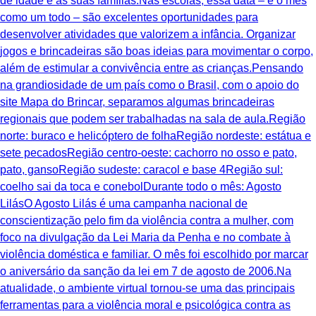
de idade e às suas famílias.Nas escolas, essa data – e o mês
como um todo – são excelentes oportunidades para
desenvolver atividades que valorizem a infância. Organizar
jogos e brincadeiras são boas ideias para movimentar o corpo,
além de estimular a convivência entre as crianças.Pensando
na grandiosidade de um país como o Brasil, com o apoio do
site Mapa do Brincar, separamos algumas brincadeiras
regionais que podem ser trabalhadas na sala de aula.Região
norte: buraco e helicóptero de folhaRegião nordeste: estátua e
sete pecadosRegião centro-oeste: cachorro no osso e pato,
pato, gansoRegião sudeste: caracol e base 4Região sul:
coelho sai da toca e conebolDurante todo o mês: Agosto
LilásO Agosto Lilás é uma campanha nacional de
conscientização pelo fim da violência contra a mulher, com
foco na divulgação da Lei Maria da Penha e no combate à
violência doméstica e familiar. O mês foi escolhido por marcar
o aniversário da sanção da lei em 7 de agosto de 2006.Na
atualidade, o ambiente virtual tornou-se uma das principais
ferramentas para a violência moral e psicológica contra as