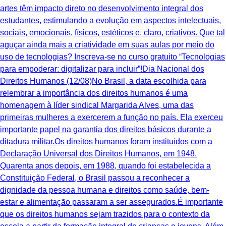
artes têm impacto direto no desenvolvimento integral dos
estudantes, estimulando a evolução em aspectos intelectuais,
sociais, emocionais, físicos, estéticos e, claro, criativos. ‍Que tal
aguçar ainda mais a criatividade em suas aulas por meio do
uso de tecnologias? Inscreva-se no curso gratuito “Tecnologias
para empoderar: digitalizar para incluir”!Dia Nacional dos
Direitos Humanos (12/08)No Brasil, a data escolhida para
relembrar a importância dos direitos humanos é uma
homenagem à líder sindical Margarida Alves, uma das
primeiras mulheres a exercerem a função no país. Ela exerceu
importante papel na garantia dos direitos básicos durante a
ditadura militar.Os direitos humanos foram instituídos com a
Declaração Universal dos Direitos Humanos, em 1948.
Quarenta anos depois, em 1988, quando foi estabelecida a
Constituição Federal, o Brasil passou a reconhecer a
dignidade da pessoa humana e direitos como saúde, bem-
estar e alimentação passaram a ser assegurados.É importante
que os direitos humanos sejam trazidos para o contexto da