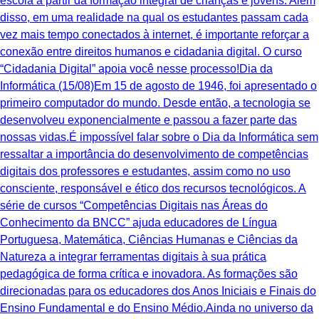
escola a partir da formação integral de crianças e jovens. Além
disso, em uma realidade na qual os estudantes passam cada
vez mais tempo conectados à internet, é importante reforçar a
conexão entre direitos humanos e cidadania digital. O curso
“Cidadania Digital” apoia você nesse processo!Dia da
Informática (15/08)Em 15 de agosto de 1946, foi apresentado o
primeiro computador do mundo. Desde então, a tecnologia se
desenvolveu exponencialmente e passou a fazer parte das
nossas vidas.É impossível falar sobre o Dia da Informática sem
ressaltar a importância do desenvolvimento de competências
digitais dos professores e estudantes, assim como no uso
consciente, responsável e ético dos recursos tecnológicos. A
série de cursos “Competências Digitais nas Áreas do
Conhecimento da BNCC” ajuda educadores de Língua
Portuguesa, Matemática, Ciências Humanas e Ciências da
Natureza a integrar ferramentas digitais à sua prática
pedagógica de forma crítica e inovadora. As formações são
direcionadas para os educadores dos Anos Iniciais e Finais do
Ensino Fundamental e do Ensino Médio.Ainda no universo da