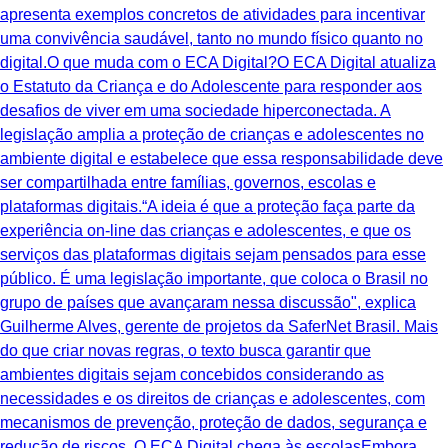
apresenta exemplos concretos de atividades para incentivar
uma convivência saudável, tanto no mundo físico quanto no
digital.O que muda com o ECA Digital?O ECA Digital atualiza
o Estatuto da Criança e do Adolescente para responder aos
desafios de viver em uma sociedade hiperconectada. A
legislação amplia a proteção de crianças e adolescentes no
ambiente digital e estabelece que essa responsabilidade deve
ser compartilhada entre famílias, governos, escolas e
plataformas digitais.“A ideia é que a proteção faça parte da
experiência on-line das crianças e adolescentes, e que os
serviços das plataformas digitais sejam pensados para esse
público. É uma legislação importante, que coloca o Brasil no
grupo de países que avançaram nessa discussão", explica
Guilherme Alves, gerente de projetos da SaferNet Brasil. Mais
do que criar novas regras, o texto busca garantir que
ambientes digitais sejam concebidos considerando as
necessidades e os direitos de crianças e adolescentes, com
mecanismos de prevenção, proteção de dados, segurança e
redução de riscos. O ECA Digital chega às escolasEmbora