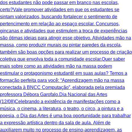
dos estudantes não pode passar em branco nas escolas,
certo?Vale promover atividades em que os estudantes se
sintam valorizados, buscando fortalecer o sentimento de
pertencimento em relação ao espaço escolar. Concursos,
gincanas e atividades que estimulem a troca de experiências
são ótimas ideias para atingir esse objetivo. Atividades mão na
massa, como produzir murais ou pintar paredes da escola,
também são boas opções para realizar um processo de criação
coletiva que envolva toda a comunidade escolar.Quer saber
mais sobre como as atividades mão na massa podem
estimular o protagonismo estudantil em suas aulas? Temos a
formação perfeita para você: “Aprendizagem mão na massa
conectada à BNCC Computação”, elaborada pela premiada
professora Débora Garofalo.Dia Nacional das Artes
(12/08)Celebrando a existência de manifestações como a
música, o cinema, a literatura, o teatro, o circo, a pintura e a
poesia, o Dia das Artes é uma boa oportunidade para trabalhar
a expressão artística dentro da sala de aula. Além de
auxiliarem muito no processo de ensino-aprendizagem, as