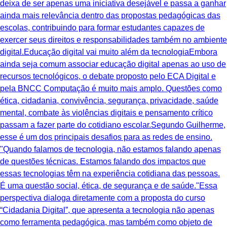
deixa de ser apenas uma iniciativa desejável e passa a ganhar
ainda mais relevância dentro das propostas pedagógicas das
escolas, contribuindo para formar estudantes capazes de
exercer seus direitos e responsabilidades também no ambiente
digital.Educação digital vai muito além da tecnologiaEmbora
ainda seja comum associar educação digital apenas ao uso de
recursos tecnológicos, o debate proposto pelo ECA Digital e
pela BNCC Computação é muito mais amplo. Questões como
ética, cidadania, convivência, segurança, privacidade, saúde
mental, combate às violências digitais e pensamento crítico
passam a fazer parte do cotidiano escolar.Segundo Guilherme,
esse é um dos principais desafios para as redes de ensino.
"Quando falamos de tecnologia, não estamos falando apenas
de questões técnicas. Estamos falando dos impactos que
essas tecnologias têm na experiência cotidiana das pessoas.
É uma questão social, ética, de segurança e de saúde."Essa
perspectiva dialoga diretamente com a proposta do curso
“Cidadania Digital”, que apresenta a tecnologia não apenas
como ferramenta pedagógica, mas também como objeto de