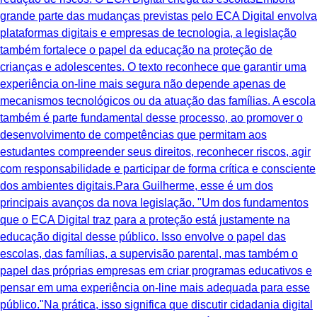
grande parte das mudanças previstas pelo ECA Digital envolva
plataformas digitais e empresas de tecnologia, a legislação
também fortalece o papel da educação na proteção de
crianças e adolescentes. O texto reconhece que garantir uma
experiência on-line mais segura não depende apenas de
mecanismos tecnológicos ou da atuação das famílias. A escola
também é parte fundamental desse processo, ao promover o
desenvolvimento de competências que permitam aos
estudantes compreender seus direitos, reconhecer riscos, agir
com responsabilidade e participar de forma crítica e consciente
dos ambientes digitais.Para Guilherme, esse é um dos
principais avanços da nova legislação. "Um dos fundamentos
que o ECA Digital traz para a proteção está justamente na
educação digital desse público. Isso envolve o papel das
escolas, das famílias, a supervisão parental, mas também o
papel das próprias empresas em criar programas educativos e
pensar em uma experiência on-line mais adequada para esse
público."Na prática, isso significa que discutir cidadania digital