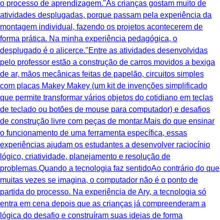
o processo de aprendizagem."As crianças gostam muito de
atividades desplugadas, porque passam pela experiência da
montagem individual, fazendo os projetos acontecerem de
forma prática. Na minha experiência pedagógica, o
desplugado é o alicerce."Entre as atividades desenvolvidas
pelo professor estão a construção de carros movidos a bexiga
de ar, mãos mecânicas feitas de papelão, circuitos simples
com placas Makey Makey (um kit de invenções simplificado
que permite transformar vários objetos do cotidiano em teclas
de teclado ou botões de mouse para computador) e desafios
de construção livre com peças de montar.Mais do que ensinar
o funcionamento de uma ferramenta específica, essas
experiências ajudam os estudantes a desenvolver raciocínio
lógico, criatividade, planejamento e resolução de
problemas.Quando a tecnologia faz sentidoAo contrário do que
muitas vezes se imagina, o computador não é o ponto de
partida do processo. Na experiência de Ary, a tecnologia só
entra em cena depois que as crianças já compreenderam a
lógica do desafio e construíram suas ideias de forma