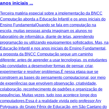
anos iniciais ...
Terceira matéria especial sobre a implementação da BNCC
Computação aborda a Educação Infantil e os anos iniciais do
Ensino FundamentalQuando se fala em computação na
escola, muitas pessoas ainda imaginam os alunos no
laboratório de informática, diante de telas, aprendendo
programação ou utilizando equipamentos sofisticados. Mas, na
Educação Infantil e nos anos iniciais do Ensino Fundamental,
a proposta da BNCC Computação segue um caminho
diferente: antes de aprender a usar tecnologias, os estudantes
são convidados a desenvolver formas de pensar, criar,
experimentar e resolver problemas.É nessa etapa que se
constroem as bases do pensamento computacional, por meio
de experiências que envolvem observação, criatividade,
colaboração, reconhecimento de padrões e organização de
sequências. Muitas vezes, tudo isso acontece longe dos
computadores.Essa é a realidade vivida pelo professor Ary
Potyguara, do Grupo Fênix de Educação, em São Caetano do