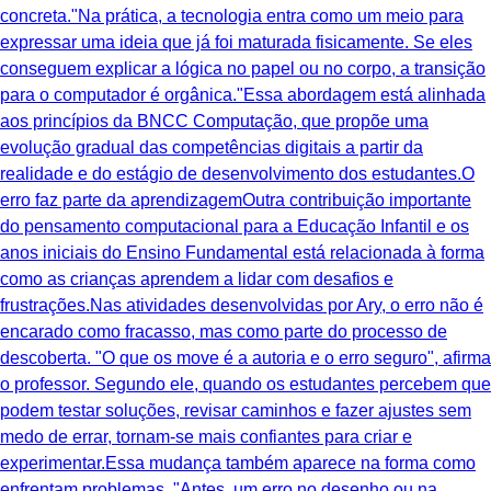
concreta."Na prática, a tecnologia entra como um meio para
expressar uma ideia que já foi maturada fisicamente. Se eles
conseguem explicar a lógica no papel ou no corpo, a transição
para o computador é orgânica."Essa abordagem está alinhada
aos princípios da BNCC Computação, que propõe uma
evolução gradual das competências digitais a partir da
realidade e do estágio de desenvolvimento dos estudantes.O
erro faz parte da aprendizagemOutra contribuição importante
do pensamento computacional para a Educação Infantil e os
anos iniciais do Ensino Fundamental está relacionada à forma
como as crianças aprendem a lidar com desafios e
frustrações.Nas atividades desenvolvidas por Ary, o erro não é
encarado como fracasso, mas como parte do processo de
descoberta. "O que os move é a autoria e o erro seguro", afirma
o professor. Segundo ele, quando os estudantes percebem que
podem testar soluções, revisar caminhos e fazer ajustes sem
medo de errar, tornam-se mais confiantes para criar e
experimentar.Essa mudança também aparece na forma como
enfrentam problemas. "Antes, um erro no desenho ou na