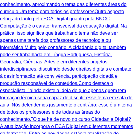
conhecimento, aproximando o tema das diferentes áreas do
currículo.Um tema para todos os professoresOutro aspecto
reforçado tanto pelo ECA Digital quanto pela BNCC
Computação é o caráter transversal da educação digital. Na
prática, isso significa que trabalhar o tema não deve ser
apenas uma tarefa dos professores de tecnologia ou
informática.Muito pelo contrário. A cidadania digital também
pode ser trabalhada em Língua Portuguesa, História,
Geografia, Ciências, Artes e em diferentes projetos
interdisciplinares, discutindo desde direitos digitais e combate
à desinformação até convivência, participação cidadã e
produção responsável de conteúdos.Como destaca o
especialista: "ainda existe a ideia de que apenas quem tem
formação técnica seria capaz de discutir esse tema em sala de
aula. Nós defendemos justamente o contrário: esse é um tema
de todos os professores e de todas as áreas do
conhecimento."O que há de novo no curso Cidadania Digital?
A atualização incorpora o ECA Digital em diferentes momentos
da formação. Entre as novidades estão:a atualização do