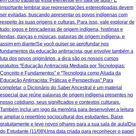
em como trabalhar essa efeméride em sala de aula? É
importante lembrar que representações estereotipadas devem
ser evitadas, buscando apresentar os povos indígenas com
respeito às suas origens e culturas. Para isso, vale explorar de
tudo: jogos e brincadeiras de origem indígena, histórias e
lendas, danças e músicas, palavras de origem indígena, e
assim em diante!Se você quiser se aprofundar nos
fundamentos da educação antirracista, que envolve também a
luta dos povos originários, a dica são os nossos cursos
gratuitos “Educação Antirracista Mediada por Tecnologias:
Conceito e Fundamentos” e “Tecnologia como Aliada da
Educação Antirracista: Práticas e Perspectivas”.Para
completar, o Dicionário do Saber Ancestral é um material
especial que reúne palavras de origem indígena presentes no
nosso cotidiano, seus significados e contextos culturais.
Também inclui um jogo da memória para desenvolver a leitura
e ampliar o repertório sociocultural dos estudantes. Baixe
gratuitamente e leve novos olhares para a sua sala de aula!Dia
do Estudante (11/08)Uma data criada para reconhecer o papel