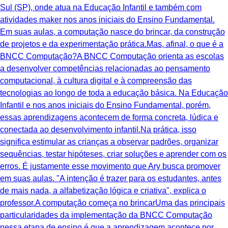
Sul (SP), onde atua na Educação Infantil e também com
atividades maker nos anos iniciais do Ensino Fundamental.
Em suas aulas, a computação nasce do brincar, da construção
de projetos e da experimentação prática.Mas, afinal, o que é a
BNCC Computação?A BNCC Computação orienta as escolas
a desenvolver competências relacionadas ao pensamento
computacional, à cultura digital e à compreensão das
tecnologias ao longo de toda a educação básica. Na Educação
Infantil e nos anos iniciais do Ensino Fundamental, porém,
essas aprendizagens acontecem de forma concreta, lúdica e
conectada ao desenvolvimento infantil.Na prática, isso
significa estimular as crianças a observar padrões, organizar
sequências, testar hipóteses, criar soluções e aprender com os
erros. É justamente esse movimento que Ary busca promover
em suas aulas. "A intenção é trazer para os estudantes, antes
de mais nada, a alfabetização lógica e criativa", explica o
professor.A computação começa no brincarUma das principais
particularidades da implementação da BNCC Computação
nessa etapa de ensino é que a aprendizagem acontece por