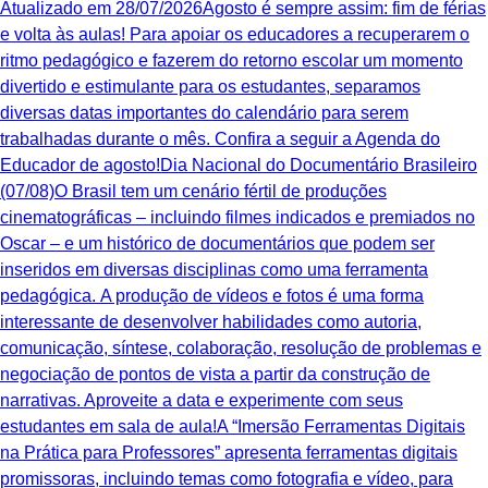
Atualizado em 28/07/2026Agosto é sempre assim: fim de férias
e volta às aulas! Para apoiar os educadores a recuperarem o
ritmo pedagógico e fazerem do retorno escolar um momento
divertido e estimulante para os estudantes, separamos
diversas datas importantes do calendário para serem
trabalhadas durante o mês. Confira a seguir a Agenda do
Educador de agosto!Dia Nacional do Documentário Brasileiro
(07/08)O Brasil tem um cenário fértil de produções
cinematográficas – incluindo filmes indicados e premiados no
Oscar – e um histórico de documentários que podem ser
inseridos em diversas disciplinas como uma ferramenta
pedagógica. A produção de vídeos e fotos é uma forma
interessante de desenvolver habilidades como autoria,
comunicação, síntese, colaboração, resolução de problemas e
negociação de pontos de vista a partir da construção de
narrativas. Aproveite a data e experimente com seus
estudantes em sala de aula!A “Imersão Ferramentas Digitais
na Prática para Professores” apresenta ferramentas digitais
promissoras, incluindo temas como fotografia e vídeo, para