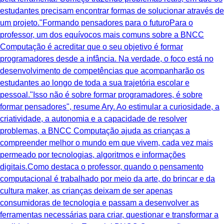
estudantes precisam encontrar formas de solucionar através de
um projeto."Formando pensadores para o futuroPara o
professor, um dos equívocos mais comuns sobre a BNCC
Computação é acreditar que o seu objetivo é formar
programadores desde a infância. Na verdade, o foco está no
desenvolvimento de competências que acompanharão os
estudantes ao longo de toda a sua trajetória escolar e
pessoal."Isso não é sobre formar programadores, é sobre
formar pensadores", resume Ary. Ao estimular a curiosidade, a
criatividade, a autonomia e a capacidade de resolver
problemas, a BNCC Computação ajuda as crianças a
compreender melhor o mundo em que vivem, cada vez mais
permeado por tecnologias, algoritmos e informações
digitais.Como destaca o professor, quando o pensamento
computacional é trabalhado por meio da arte, do brincar e da
cultura maker, as crianças deixam de ser apenas
consumidoras de tecnologia e passam a desenvolver as
ferramentas necessárias para criar, questionar e transformar a