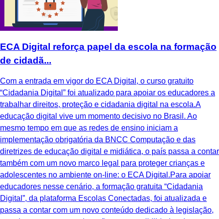
ECA Digital reforça papel da escola na formação
de cidadã...
Com a entrada em vigor do ECA Digital, o curso gratuito
“Cidadania Digital” foi atualizado para apoiar os educadores a
trabalhar direitos, proteção e cidadania digital na escola.A
educação digital vive um momento decisivo no Brasil. Ao
mesmo tempo em que as redes de ensino iniciam a
implementação obrigatória da BNCC Computação e das
diretrizes de educação digital e midiática, o país passa a contar
também com um novo marco legal para proteger crianças e
adolescentes no ambiente on-line: o ECA Digital.Para apoiar
educadores nesse cenário, a formação gratuita “Cidadania
Digital”, da plataforma Escolas Conectadas, foi atualizada e
passa a contar com um novo conteúdo dedicado à legislação,