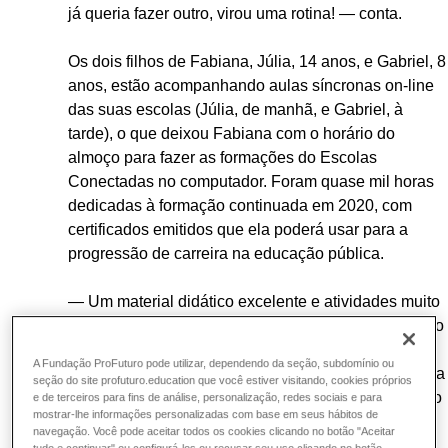
já queria fazer outro, virou uma rotina! — conta.
Os dois filhos de Fabiana, Júlia, 14 anos, e Gabriel, 8
anos, estão acompanhando aulas síncronas on-line
das suas escolas (Júlia, de manhã, e Gabriel, à
tarde), o que deixou Fabiana com o horário do
almoço para fazer as formações do Escolas
Conectadas no computador. Foram quase mil horas
dedicadas à formação continuada em 2020, com
certificados emitidos que ela poderá usar para a
progressão de carreira na educação pública.
— Um material didático excelente e atividades muito
criativas! Em um dos cursos tinha avaliação, no outro
era um projeto, sempre uma novidade. Acho que as
A Fundação ProFuturo pode utilizar, dependendo da seção, subdomínio ou
pessoas só têm a aproveitar mesmo, acho que é uma
seção do site profuturo.education que você estiver visitando, cookies próprios
oportunidade de fazer um bom trabalho na educação
e de terceiros para fins de análise, personalização, redes sociais e para
mostrar-lhe informações personalizadas com base em seus hábitos de
— recomenda.
navegação. Você pode aceitar todos os cookies clicando no botão "Aceitar