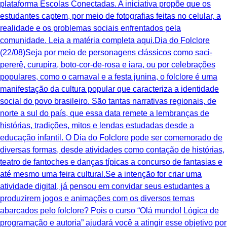
plataforma Escolas Conectadas. A iniciativa propõe que os
estudantes captem, por meio de fotografias feitas no celular, a
realidade e os problemas sociais enfrentados pela
comunidade. Leia a matéria completa aqui.Dia do Folclore
(22/08)Seja por meio de personagens clássicos como saci-
pererê, curupira, boto-cor-de-rosa e iara, ou por celebrações
populares, como o carnaval e a festa junina, o folclore é uma
manifestação da cultura popular que caracteriza a identidade
social do povo brasileiro. São tantas narrativas regionais, de
norte a sul do país, que essa data remete a lembranças de
histórias, tradições, mitos e lendas estudadas desde a
educação infantil. O Dia do Folclore pode ser comemorado de
diversas formas, desde atividades como contação de histórias,
teatro de fantoches e danças típicas a concurso de fantasias e
até mesmo uma feira cultural.Se a intenção for criar uma
atividade digital, já pensou em convidar seus estudantes a
produzirem jogos e animações com os diversos temas
abarcados pelo folclore? Pois o curso “Olá mundo! Lógica de
programação e autoria” ajudará você a atingir esse objetivo por