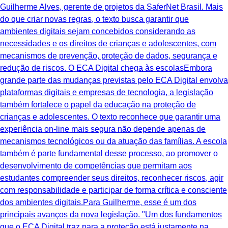
Guilherme Alves, gerente de projetos da SaferNet Brasil. Mais
do que criar novas regras, o texto busca garantir que
ambientes digitais sejam concebidos considerando as
necessidades e os direitos de crianças e adolescentes, com
mecanismos de prevenção, proteção de dados, segurança e
redução de riscos. O ECA Digital chega às escolasEmbora
grande parte das mudanças previstas pelo ECA Digital envolva
plataformas digitais e empresas de tecnologia, a legislação
também fortalece o papel da educação na proteção de
crianças e adolescentes. O texto reconhece que garantir uma
experiência on-line mais segura não depende apenas de
mecanismos tecnológicos ou da atuação das famílias. A escola
também é parte fundamental desse processo, ao promover o
desenvolvimento de competências que permitam aos
estudantes compreender seus direitos, reconhecer riscos, agir
com responsabilidade e participar de forma crítica e consciente
dos ambientes digitais.Para Guilherme, esse é um dos
principais avanços da nova legislação. "Um dos fundamentos
que o ECA Digital traz para a proteção está justamente na