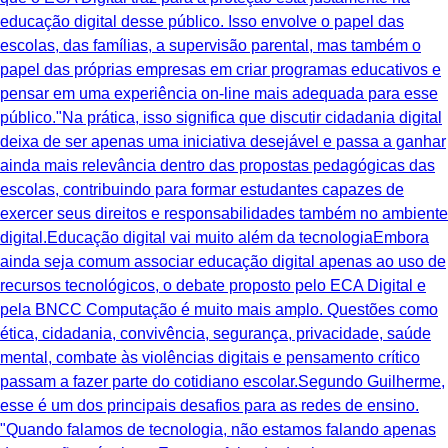
educação digital desse público. Isso envolve o papel das
escolas, das famílias, a supervisão parental, mas também o
papel das próprias empresas em criar programas educativos e
pensar em uma experiência on-line mais adequada para esse
público."Na prática, isso significa que discutir cidadania digital
deixa de ser apenas uma iniciativa desejável e passa a ganhar
ainda mais relevância dentro das propostas pedagógicas das
escolas, contribuindo para formar estudantes capazes de
exercer seus direitos e responsabilidades também no ambiente
digital.Educação digital vai muito além da tecnologiaEmbora
ainda seja comum associar educação digital apenas ao uso de
recursos tecnológicos, o debate proposto pelo ECA Digital e
pela BNCC Computação é muito mais amplo. Questões como
ética, cidadania, convivência, segurança, privacidade, saúde
mental, combate às violências digitais e pensamento crítico
passam a fazer parte do cotidiano escolar.Segundo Guilherme,
esse é um dos principais desafios para as redes de ensino.
"Quando falamos de tecnologia, não estamos falando apenas