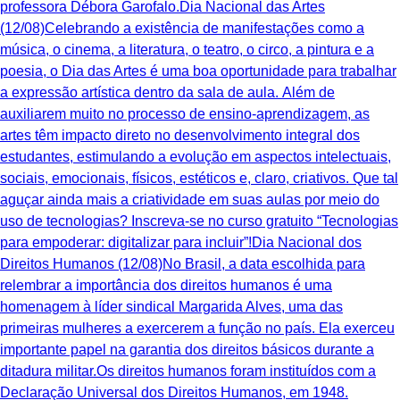
professora Débora Garofalo.Dia Nacional das Artes
(12/08)Celebrando a existência de manifestações como a
música, o cinema, a literatura, o teatro, o circo, a pintura e a
poesia, o Dia das Artes é uma boa oportunidade para trabalhar
a expressão artística dentro da sala de aula. Além de
auxiliarem muito no processo de ensino-aprendizagem, as
artes têm impacto direto no desenvolvimento integral dos
estudantes, estimulando a evolução em aspectos intelectuais,
sociais, emocionais, físicos, estéticos e, claro, criativos. ‍Que tal
aguçar ainda mais a criatividade em suas aulas por meio do
uso de tecnologias? Inscreva-se no curso gratuito “Tecnologias
para empoderar: digitalizar para incluir”!Dia Nacional dos
Direitos Humanos (12/08)No Brasil, a data escolhida para
relembrar a importância dos direitos humanos é uma
homenagem à líder sindical Margarida Alves, uma das
primeiras mulheres a exercerem a função no país. Ela exerceu
importante papel na garantia dos direitos básicos durante a
ditadura militar.Os direitos humanos foram instituídos com a
Declaração Universal dos Direitos Humanos, em 1948.