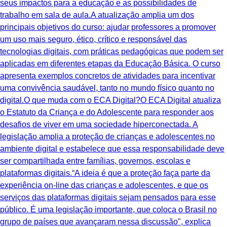
seus impactos para a educação e as possibilidades de
trabalho em sala de aula.A atualização amplia um dos
principais objetivos do curso: ajudar professores a promover
um uso mais seguro, ético, crítico e responsável das
tecnologias digitais, com práticas pedagógicas que podem ser
aplicadas em diferentes etapas da Educação Básica. O curso
apresenta exemplos concretos de atividades para incentivar
uma convivência saudável, tanto no mundo físico quanto no
digital.O que muda com o ECA Digital?O ECA Digital atualiza
o Estatuto da Criança e do Adolescente para responder aos
desafios de viver em uma sociedade hiperconectada. A
legislação amplia a proteção de crianças e adolescentes no
ambiente digital e estabelece que essa responsabilidade deve
ser compartilhada entre famílias, governos, escolas e
plataformas digitais.“A ideia é que a proteção faça parte da
experiência on-line das crianças e adolescentes, e que os
serviços das plataformas digitais sejam pensados para esse
público. É uma legislação importante, que coloca o Brasil no
grupo de países que avançaram nessa discussão", explica