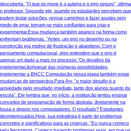
descoberta. "O que os move é a autoria e o erro seguro", afirma
o professor. Segundo ele, quando os estudantes percebem que
podem testar soluções, revisar caminhos e fazer ajustes sem
medo de errar, tornam-se mais confiantes para criar e
experimentar.Essa mudança também aparece na forma como
enfrentam problemas. "Antes, um erro no desenho ou na
construção era motivo de frustração e abandono. Com o
pensamento computacional, eles entendem que o erro é
apenas um dado a mais no processo."Os desafios da
implementaçãoApesar das inúmeras possibilidades,
implementar a BNCC Computação nessa etapa também exige
mudanças de perspectiva.Para Ary, "o maior desafio é a
ansiedade pelo resultado imediato, tanto dos alunos quanto da
escola". Ele lembra que, no início, a instituição tentou ensinar
conceitos de programação de forma abstrata, diretamente na
lousa e depois nos computadores. O resultado? Estudantes
desinteressados.Hoje, sua estratégia é partir de problemas
concretos e significativos para as crianças. "Eu nunca começo
pela ferramenta. Começo trazendo problemas reais, em que os