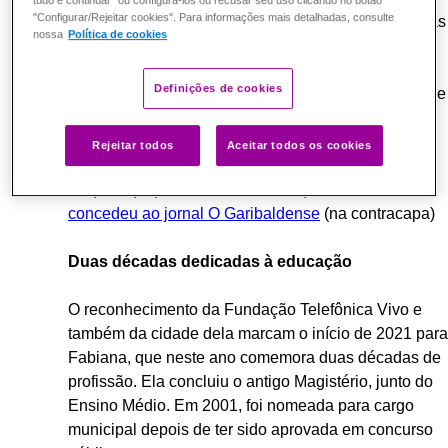
tudo e continuar" ou configurá-los ou recusar seu uso clicando no botão
"Configurar/Rejeitar cookies". Para informações mais detalhadas, consulte
Com tantas horas certificadas, o Escolas Conectadas
nossa
Política de cookies
até criou um problema para a professora Fabiana:
Definições de cookies
— Imprimi tanto certificado aqui em casa que tive que
comprar uma pasta nova para colocar todos, porque
faltou lugar! — se diverte.
Rejeitar todos
Aceitar todos os cookies
Clique aqui para ler a entrevista que Fabiana
concedeu ao jornal O Garibaldense
(na contracapa)
Duas décadas dedicadas à educação
O reconhecimento da Fundação Telefônica Vivo e
também da cidade dela marcam o início de 2021 para
Fabiana, que neste ano comemora duas décadas de
profissão. Ela concluiu o antigo Magistério, junto do
Ensino Médio. Em 2001, foi nomeada para cargo
municipal depois de ter sido aprovada em concurso