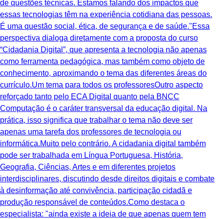
de questões técnicas. Estamos falando dos impactos que
essas tecnologias têm na experiência cotidiana das pessoas.
É uma questão social, ética, de segurança e de saúde."Essa
perspectiva dialoga diretamente com a proposta do curso
“Cidadania Digital”, que apresenta a tecnologia não apenas
como ferramenta pedagógica, mas também como objeto de
conhecimento, aproximando o tema das diferentes áreas do
currículo.Um tema para todos os professoresOutro aspecto
reforçado tanto pelo ECA Digital quanto pela BNCC
Computação é o caráter transversal da educação digital. Na
prática, isso significa que trabalhar o tema não deve ser
apenas uma tarefa dos professores de tecnologia ou
informática.Muito pelo contrário. A cidadania digital também
pode ser trabalhada em Língua Portuguesa, História,
Geografia, Ciências, Artes e em diferentes projetos
interdisciplinares, discutindo desde direitos digitais e combate
à desinformação até convivência, participação cidadã e
produção responsável de conteúdos.Como destaca o
especialista: "ainda existe a ideia de que apenas quem tem