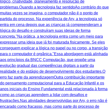
lógico, criatividade, planejamento e resolução de
problemas.Quando a tecnologia faz sentidoAo contrário do que
muitas vezes se imagina, o computador não é o ponto de
partida do processo. Na experiência de Ary, a tecnologia só
entra em cena depois que as crianças já compreenderam a
lógica do desafio e construíram suas ideias de forma
concreta."Na prática, a tecnologia entra como um meio para
expressar uma ideia que já foi maturada fisicamente. Se eles
conseguem explicar a lógica no papel ou no corpo, a transição
para o computador é orgânica."Essa abordagem está alinhada
aos princípios da BNCC Computação, que propõe uma
evolução gradual das competências digitais a partir da
realidade e do estágio de desenvolvimento dos estudantes.O
erro faz parte da aprendizagemOutra contribuição importante
do pensamento computacional para a Educação Infantil e os
anos iniciais do Ensino Fundamental está relacionada à forma
como as crianças aprendem a lidar com desafios e
frustrações.Nas atividades desenvolvidas por Ary, o erro não é
encarado como fracasso, mas como parte do processo de