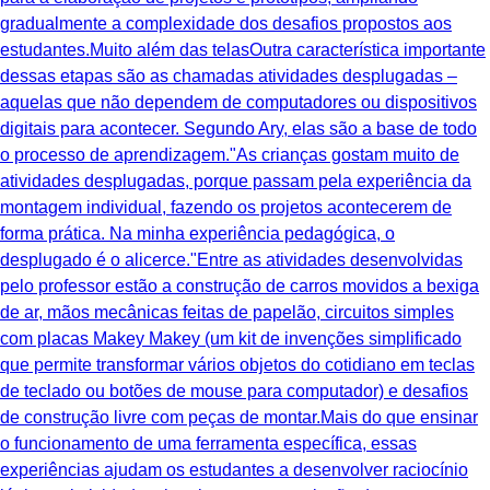
gradualmente a complexidade dos desafios propostos aos
estudantes.Muito além das telasOutra característica importante
dessas etapas são as chamadas atividades desplugadas –
aquelas que não dependem de computadores ou dispositivos
digitais para acontecer. Segundo Ary, elas são a base de todo
o processo de aprendizagem."As crianças gostam muito de
atividades desplugadas, porque passam pela experiência da
montagem individual, fazendo os projetos acontecerem de
forma prática. Na minha experiência pedagógica, o
desplugado é o alicerce."Entre as atividades desenvolvidas
pelo professor estão a construção de carros movidos a bexiga
de ar, mãos mecânicas feitas de papelão, circuitos simples
com placas Makey Makey (um kit de invenções simplificado
que permite transformar vários objetos do cotidiano em teclas
de teclado ou botões de mouse para computador) e desafios
de construção livre com peças de montar.Mais do que ensinar
o funcionamento de uma ferramenta específica, essas
experiências ajudam os estudantes a desenvolver raciocínio