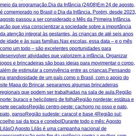
meio da programação.Dia da Infância (24/08)Em 24 de agosto,
é comemorado no Brasil o Dia da Infância. Porém, desde 2023,
agosto passou a ser considerado o Mês da Primeira Infância,
ação que visa conscientizar a sociedade sobre a importância
da atenção integral às gestantes, às crianças de até seis anos
de idade e às suas famílias.Nas escolas, essa data – e o mês
como um todo – são excelentes oportunidades para
desenvolver atividades que valorizem a infância. Organizar
jogos e brincadeiras são boas ideias para movimentar o corpo,
além de estimular a convivência entre as crianças.Pensando
na grandiosidade de um país como o Brasil, com o apoio do
site Mapa do Brincar, separamos algumas brincadeiras
regionais que podem ser trabalhadas na sala de aula.Região
norte: buraco e helicóptero de folhaRegião nordeste: estátua e
sete pecadosRegião centro-oeste: cachorro no osso e pato,
pato, gansoRegião sudeste: caracol e base 4Região sul:
coelho sai da toca e conebolDurante todo o mês: Agosto
LilásO Agosto Lilás é uma campanha nacional de
conscientização pelo fim da violência contra a mulher, com