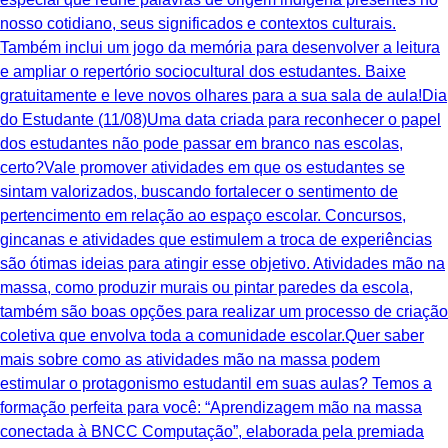
nosso cotidiano, seus significados e contextos culturais.
Também inclui um jogo da memória para desenvolver a leitura
e ampliar o repertório sociocultural dos estudantes. Baixe
gratuitamente e leve novos olhares para a sua sala de aula!Dia
do Estudante (11/08)Uma data criada para reconhecer o papel
dos estudantes não pode passar em branco nas escolas,
certo?Vale promover atividades em que os estudantes se
sintam valorizados, buscando fortalecer o sentimento de
pertencimento em relação ao espaço escolar. Concursos,
gincanas e atividades que estimulem a troca de experiências
são ótimas ideias para atingir esse objetivo. Atividades mão na
massa, como produzir murais ou pintar paredes da escola,
também são boas opções para realizar um processo de criação
coletiva que envolva toda a comunidade escolar.Quer saber
mais sobre como as atividades mão na massa podem
estimular o protagonismo estudantil em suas aulas? Temos a
formação perfeita para você: “Aprendizagem mão na massa
conectada à BNCC Computação”, elaborada pela premiada