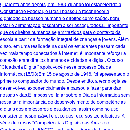
Quarenta anos depois, em 1988, quando foi estabelecida a
Constituição Federal, o Brasil passou a reconhecer a
dignidade da pessoa humana e direitos como saúde, bem-
estar e alimentação passaram a ser assegurados.É importante
que os direitos humanos sejam trazidos para o contexto da
escola a partir da formação integral de crianças e jovens. Além
disso, em uma realidade na qual os estudantes passam cada
vez mais tempo conectados à internet, é importante reforçar a
conexão entre direitos humanos e cidadania digital. O curso
“Cidadania Digital” apoia você nesse processo!Dia da
Informática (15/08)Em 15 de agosto de 1946, foi apresentado o
primeiro computador do mundo. Desde então, a tecnologia se
desenvolveu exponencialmente e passou a fazer parte das
nossas vidas.É impossível falar sobre o Dia da Informática sem
ressaltar a importância do desenvolvimento de competências
digitais dos professores e estudantes, assim como no uso
consciente, responsável e ético dos recursos tecnológicos. A
série de cursos “Competências Digitais nas Áreas do
Conhecimento da BNCC” ajuda educadores de Língua