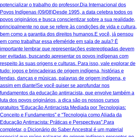
potencializar o trabalho do professor.Dia Internacional dos
Povos Indígenas (09/08)Desde 1995, a data celebra todos os
povos originários e busca conscientizar sobre a sua realidade,
principalmente no que se refere às condições de vida e cultura,
bem como a garantia dos direitos humanos.E você, já pensou
em como trabalhar essa efeméride em sala de aula? É
importante lembrar que representações estereotipadas devem
ser evitadas, buscando apresentar os povos indígenas com
respeito às suas origens e culturas. Para isso, vale explorar de
tudo: jogos e brincadeiras de origem indígena, histórias e
lendas, danças e músicas, palavras de origem indígena, e
assim em diante!Se você quiser se aprofundar nos
fundamentos da educação antirracista, que envolve também a
luta dos povos originários, a dica são os nossos cursos
gratuitos “Educação Antirracista Mediada por Tecnologias:
Conceito e Fundamentos” e “Tecnologia como Aliada da
Educação Antirracista: Práticas e Perspectivas”.Para
completar, o Dicionário do Saber Ancestral é um material
especial que reúne palavras de origem indígena presentes no