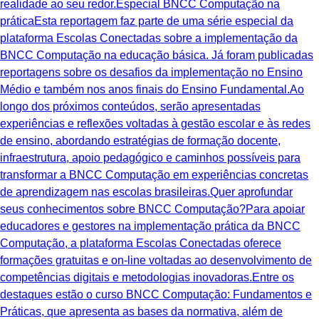
realidade ao seu redor.Especial BNCC Computação na
práticaEsta reportagem faz parte de uma série especial da
plataforma Escolas Conectadas sobre a implementação da
BNCC Computação na educação básica. Já foram publicadas
reportagens sobre os desafios da implementação no Ensino
Médio e também nos anos finais do Ensino Fundamental.Ao
longo dos próximos conteúdos, serão apresentadas
experiências e reflexões voltadas à gestão escolar e às redes
de ensino, abordando estratégias de formação docente,
infraestrutura, apoio pedagógico e caminhos possíveis para
transformar a BNCC Computação em experiências concretas
de aprendizagem nas escolas brasileiras.Quer aprofundar
seus conhecimentos sobre BNCC Computação?Para apoiar
educadores e gestores na implementação prática da BNCC
Computação, a plataforma Escolas Conectadas oferece
formações gratuitas e on-line voltadas ao desenvolvimento de
competências digitais e metodologias inovadoras.Entre os
destaques estão o curso BNCC Computação: Fundamentos e
Práticas, que apresenta as bases da normativa, além de