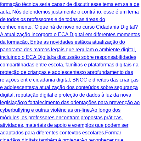
formação técnica seria capaz de discutir esse tema em sala de
aula. Nós defendemos justamente o contrário: esse é um tema
de todos os professores e de todas as áreas do
conhecimento."O que há de novo no curso Cidadania Digital?
A atualização incorpora o ECA Digital em diferentes momentos
da formação. Entre as novidades estão:a atualização do
panorama dos marcos legais que regulam o ambiente digital,
incluindo o ECA Digital;a discussão sobre responsabilidades
compartilhadas entre escola, famílias e plataformas digitais na
proteção de crianças e adolescentes;o aprofundamento das
relações entre cidadania digital, BNCC e direitos das crianças
e adolescentes;a atualização dos conteúdos sobre segurança
digital, reputação digital e proteção de dados à luz da nova
legislação;o fortalecimento das orientações para prevenção ao
cyberbullying e outras violências on-line.Ao longo dos
módulos, os professores encontram propostas práticas,
atividades, materiais de apoio e exemplos que podem ser
adaptados para diferentes contextos escolares.Formar
cidadãos digitais também é protegerAo reconhecer que