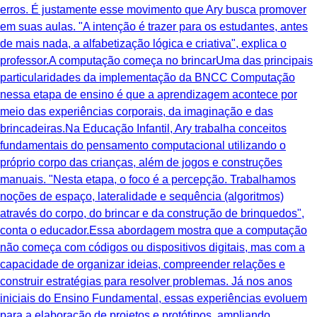
erros. É justamente esse movimento que Ary busca promover
em suas aulas. "A intenção é trazer para os estudantes, antes
de mais nada, a alfabetização lógica e criativa", explica o
professor.A computação começa no brincarUma das principais
particularidades da implementação da BNCC Computação
nessa etapa de ensino é que a aprendizagem acontece por
meio das experiências corporais, da imaginação e das
brincadeiras.Na Educação Infantil, Ary trabalha conceitos
fundamentais do pensamento computacional utilizando o
próprio corpo das crianças, além de jogos e construções
manuais. "Nesta etapa, o foco é a percepção. Trabalhamos
noções de espaço, lateralidade e sequência (algoritmos)
através do corpo, do brincar e da construção de brinquedos",
conta o educador.Essa abordagem mostra que a computação
não começa com códigos ou dispositivos digitais, mas com a
capacidade de organizar ideias, compreender relações e
construir estratégias para resolver problemas. Já nos anos
iniciais do Ensino Fundamental, essas experiências evoluem
para a elaboração de projetos e protótipos, ampliando