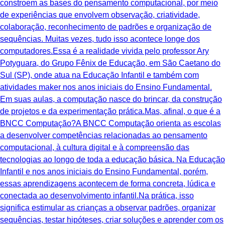
constroem as bases do pensamento computacional, por meio
de experiências que envolvem observação, criatividade,
colaboração, reconhecimento de padrões e organização de
sequências. Muitas vezes, tudo isso acontece longe dos
computadores.Essa é a realidade vivida pelo professor Ary
Potyguara, do Grupo Fênix de Educação, em São Caetano do
Sul (SP), onde atua na Educação Infantil e também com
atividades maker nos anos iniciais do Ensino Fundamental.
Em suas aulas, a computação nasce do brincar, da construção
de projetos e da experimentação prática.Mas, afinal, o que é a
BNCC Computação?A BNCC Computação orienta as escolas
a desenvolver competências relacionadas ao pensamento
computacional, à cultura digital e à compreensão das
tecnologias ao longo de toda a educação básica. Na Educação
Infantil e nos anos iniciais do Ensino Fundamental, porém,
essas aprendizagens acontecem de forma concreta, lúdica e
conectada ao desenvolvimento infantil.Na prática, isso
significa estimular as crianças a observar padrões, organizar
sequências, testar hipóteses, criar soluções e aprender com os