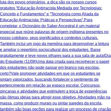
luta dos povos originários, a dica são os nossos cursos
gratuitos “Educação Antirracista Mediada por Tecnologias:
Conceito e Fundamentos” e “Tecnologia como Aliada da
Educação Antirracista: Práticas e Perspectivas”.Para
completar, o Dicionário do Saber Ancestral é um material
especial que reúne palavras de origem indígena presentes no
nosso cotidiano, seus significados e contextos culturais.
Também inclui um jogo da memória para desenvolver a leitura
e ampliar o repertório sociocultural dos estudantes. Baixe
gratuitamente e leve novos olhares para a sua sala de aula!Dia
do Estudante (11/08)Uma data criada para reconhecer o papel
dos estudantes não pode passar em branco nas escolas,
certo?Vale promover atividades em que os estudantes se
sintam valorizados, buscando fortalecer o sentimento de
pertencimento em relação ao espaço escolar. Concursos,
gincanas e atividades que estimulem a troca de experiências
são ótimas ideias para atingir esse objetivo. Atividades mão na
massa, como produzir murais ou pintar paredes da escola,
também são boas opções para realizar um processo de criação