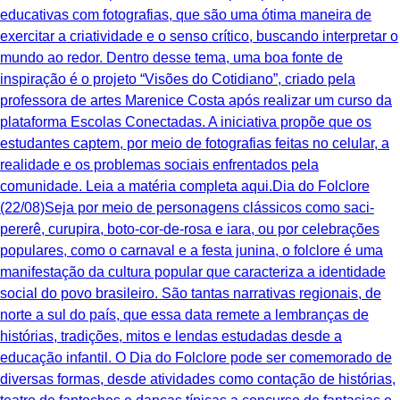
educativas com fotografias, que são uma ótima maneira de
exercitar a criatividade e o senso crítico, buscando interpretar o
mundo ao redor. Dentro desse tema, uma boa fonte de
inspiração é o projeto “Visões do Cotidiano”, criado pela
professora de artes Marenice Costa após realizar um curso da
plataforma Escolas Conectadas. A iniciativa propõe que os
estudantes captem, por meio de fotografias feitas no celular, a
realidade e os problemas sociais enfrentados pela
comunidade. Leia a matéria completa aqui.Dia do Folclore
(22/08)Seja por meio de personagens clássicos como saci-
pererê, curupira, boto-cor-de-rosa e iara, ou por celebrações
populares, como o carnaval e a festa junina, o folclore é uma
manifestação da cultura popular que caracteriza a identidade
social do povo brasileiro. São tantas narrativas regionais, de
norte a sul do país, que essa data remete a lembranças de
histórias, tradições, mitos e lendas estudadas desde a
educação infantil. O Dia do Folclore pode ser comemorado de
diversas formas, desde atividades como contação de histórias,