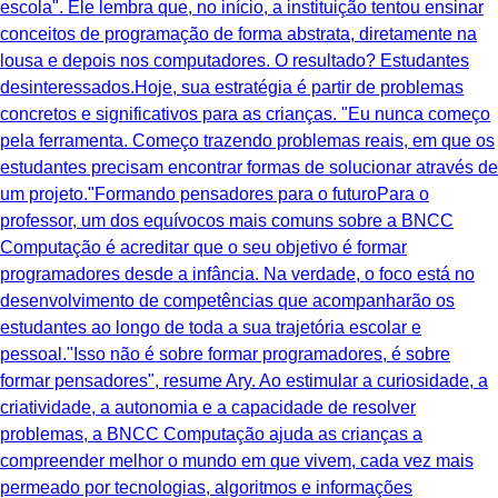
escola". Ele lembra que, no início, a instituição tentou ensinar
conceitos de programação de forma abstrata, diretamente na
lousa e depois nos computadores. O resultado? Estudantes
desinteressados.Hoje, sua estratégia é partir de problemas
concretos e significativos para as crianças. "Eu nunca começo
pela ferramenta. Começo trazendo problemas reais, em que os
estudantes precisam encontrar formas de solucionar através de
um projeto."Formando pensadores para o futuroPara o
professor, um dos equívocos mais comuns sobre a BNCC
Computação é acreditar que o seu objetivo é formar
programadores desde a infância. Na verdade, o foco está no
desenvolvimento de competências que acompanharão os
estudantes ao longo de toda a sua trajetória escolar e
pessoal."Isso não é sobre formar programadores, é sobre
formar pensadores", resume Ary. Ao estimular a curiosidade, a
criatividade, a autonomia e a capacidade de resolver
problemas, a BNCC Computação ajuda as crianças a
compreender melhor o mundo em que vivem, cada vez mais
permeado por tecnologias, algoritmos e informações