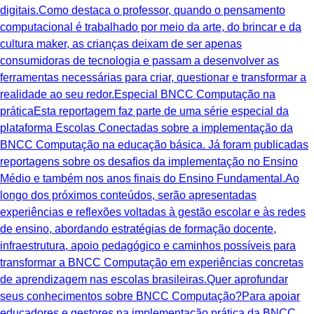
digitais.Como destaca o professor, quando o pensamento
computacional é trabalhado por meio da arte, do brincar e da
cultura maker, as crianças deixam de ser apenas
consumidoras de tecnologia e passam a desenvolver as
ferramentas necessárias para criar, questionar e transformar a
realidade ao seu redor.Especial BNCC Computação na
práticaEsta reportagem faz parte de uma série especial da
plataforma Escolas Conectadas sobre a implementação da
BNCC Computação na educação básica. Já foram publicadas
reportagens sobre os desafios da implementação no Ensino
Médio e também nos anos finais do Ensino Fundamental.Ao
longo dos próximos conteúdos, serão apresentadas
experiências e reflexões voltadas à gestão escolar e às redes
de ensino, abordando estratégias de formação docente,
infraestrutura, apoio pedagógico e caminhos possíveis para
transformar a BNCC Computação em experiências concretas
de aprendizagem nas escolas brasileiras.Quer aprofundar
seus conhecimentos sobre BNCC Computação?Para apoiar
educadores e gestores na implementação prática da BNCC