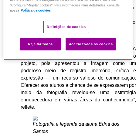
Foi após realizar a
Imersão Ferramentas Digitais na
tudo e continuar" ou configurá-los ou recusar seu uso clicando no botão
"Configurar/Rejeitar cookies". Para informações mais detalhadas, consulte
Prática para Professores
, em 2024, que a educadora
nossa
Política de cookies
teve a inspiração para criar o projeto. Durante a
formação, Marenice destaca especialmente o módulo
Definições de cookies
“Use fotografias e vídeos para criar aulas mais
atrativas”.
Rejeitar todos
Aceitar todos os cookies
“Há algum tempo conheço o Escolas Conectadas. A
Imersão foi de grande ajuda na elaboração do
projeto, pois apresentou a imagem como um
poderoso meio de registro, memória, crítica e
expressão — um recurso valioso de comunicação.
Oferecer aos alunos a chance de se expressarem por
meio da fotografia revelou-se uma estratégia
enriquecedora em várias áreas do conhecimento”,
reflete.
Fotografia e legenda da aluna Edna dos
Santos