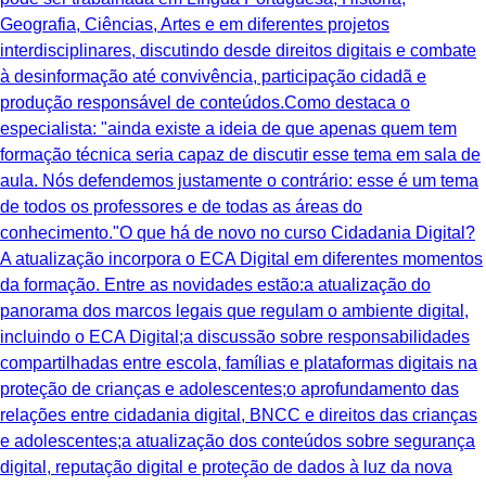
Geografia, Ciências, Artes e em diferentes projetos
interdisciplinares, discutindo desde direitos digitais e combate
à desinformação até convivência, participação cidadã e
produção responsável de conteúdos.Como destaca o
especialista: "ainda existe a ideia de que apenas quem tem
formação técnica seria capaz de discutir esse tema em sala de
aula. Nós defendemos justamente o contrário: esse é um tema
de todos os professores e de todas as áreas do
conhecimento."O que há de novo no curso Cidadania Digital?
A atualização incorpora o ECA Digital em diferentes momentos
da formação. Entre as novidades estão:a atualização do
panorama dos marcos legais que regulam o ambiente digital,
incluindo o ECA Digital;a discussão sobre responsabilidades
compartilhadas entre escola, famílias e plataformas digitais na
proteção de crianças e adolescentes;o aprofundamento das
relações entre cidadania digital, BNCC e direitos das crianças
e adolescentes;a atualização dos conteúdos sobre segurança
digital, reputação digital e proteção de dados à luz da nova