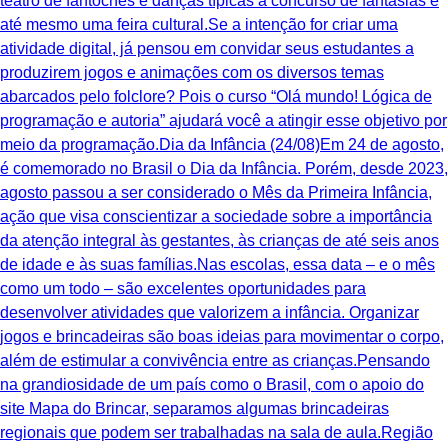
teatro de fantoches e danças típicas a concurso de fantasias e
até mesmo uma feira cultural.Se a intenção for criar uma
atividade digital, já pensou em convidar seus estudantes a
produzirem jogos e animações com os diversos temas
abarcados pelo folclore? Pois o curso “Olá mundo! Lógica de
programação e autoria” ajudará você a atingir esse objetivo por
meio da programação.Dia da Infância (24/08)Em 24 de agosto,
é comemorado no Brasil o Dia da Infância. Porém, desde 2023,
agosto passou a ser considerado o Mês da Primeira Infância,
ação que visa conscientizar a sociedade sobre a importância
da atenção integral às gestantes, às crianças de até seis anos
de idade e às suas famílias.Nas escolas, essa data – e o mês
como um todo – são excelentes oportunidades para
desenvolver atividades que valorizem a infância. Organizar
jogos e brincadeiras são boas ideias para movimentar o corpo,
além de estimular a convivência entre as crianças.Pensando
na grandiosidade de um país como o Brasil, com o apoio do
site Mapa do Brincar, separamos algumas brincadeiras
regionais que podem ser trabalhadas na sala de aula.Região