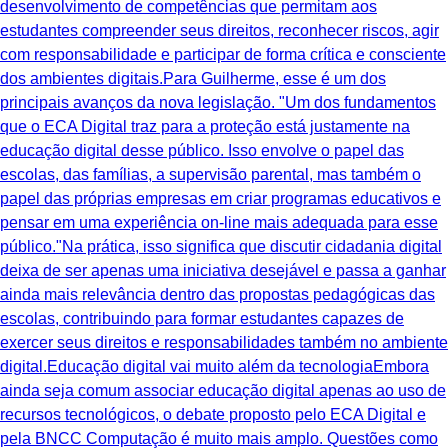
desenvolvimento de competências que permitam aos
estudantes compreender seus direitos, reconhecer riscos, agir
com responsabilidade e participar de forma crítica e consciente
dos ambientes digitais.Para Guilherme, esse é um dos
principais avanços da nova legislação. "Um dos fundamentos
que o ECA Digital traz para a proteção está justamente na
educação digital desse público. Isso envolve o papel das
escolas, das famílias, a supervisão parental, mas também o
papel das próprias empresas em criar programas educativos e
pensar em uma experiência on-line mais adequada para esse
público."Na prática, isso significa que discutir cidadania digital
deixa de ser apenas uma iniciativa desejável e passa a ganhar
ainda mais relevância dentro das propostas pedagógicas das
escolas, contribuindo para formar estudantes capazes de
exercer seus direitos e responsabilidades também no ambiente
digital.Educação digital vai muito além da tecnologiaEmbora
ainda seja comum associar educação digital apenas ao uso de
recursos tecnológicos, o debate proposto pelo ECA Digital e
pela BNCC Computação é muito mais amplo. Questões como