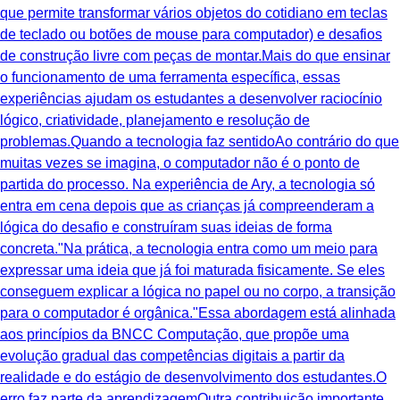
que permite transformar vários objetos do cotidiano em teclas
de teclado ou botões de mouse para computador) e desafios
de construção livre com peças de montar.Mais do que ensinar
o funcionamento de uma ferramenta específica, essas
experiências ajudam os estudantes a desenvolver raciocínio
lógico, criatividade, planejamento e resolução de
problemas.Quando a tecnologia faz sentidoAo contrário do que
muitas vezes se imagina, o computador não é o ponto de
partida do processo. Na experiência de Ary, a tecnologia só
entra em cena depois que as crianças já compreenderam a
lógica do desafio e construíram suas ideias de forma
concreta."Na prática, a tecnologia entra como um meio para
expressar uma ideia que já foi maturada fisicamente. Se eles
conseguem explicar a lógica no papel ou no corpo, a transição
para o computador é orgânica."Essa abordagem está alinhada
aos princípios da BNCC Computação, que propõe uma
evolução gradual das competências digitais a partir da
realidade e do estágio de desenvolvimento dos estudantes.O
erro faz parte da aprendizagemOutra contribuição importante