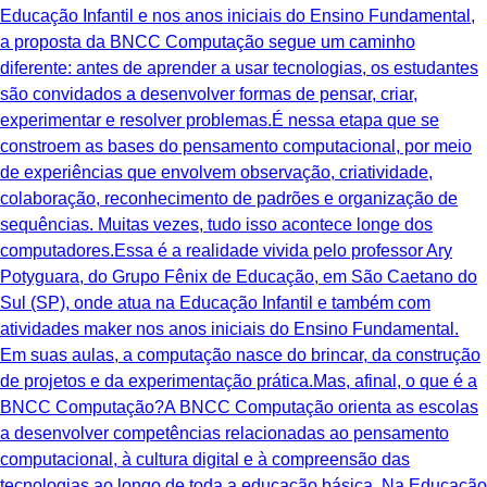
Educação Infantil e nos anos iniciais do Ensino Fundamental,
a proposta da BNCC Computação segue um caminho
diferente: antes de aprender a usar tecnologias, os estudantes
são convidados a desenvolver formas de pensar, criar,
experimentar e resolver problemas.É nessa etapa que se
constroem as bases do pensamento computacional, por meio
de experiências que envolvem observação, criatividade,
colaboração, reconhecimento de padrões e organização de
sequências. Muitas vezes, tudo isso acontece longe dos
computadores.Essa é a realidade vivida pelo professor Ary
Potyguara, do Grupo Fênix de Educação, em São Caetano do
Sul (SP), onde atua na Educação Infantil e também com
atividades maker nos anos iniciais do Ensino Fundamental.
Em suas aulas, a computação nasce do brincar, da construção
de projetos e da experimentação prática.Mas, afinal, o que é a
BNCC Computação?A BNCC Computação orienta as escolas
a desenvolver competências relacionadas ao pensamento
computacional, à cultura digital e à compreensão das
tecnologias ao longo de toda a educação básica. Na Educação