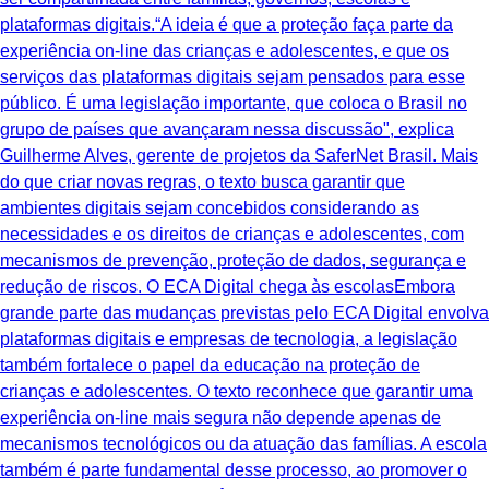
plataformas digitais.“A ideia é que a proteção faça parte da
experiência on-line das crianças e adolescentes, e que os
serviços das plataformas digitais sejam pensados para esse
público. É uma legislação importante, que coloca o Brasil no
grupo de países que avançaram nessa discussão", explica
Guilherme Alves, gerente de projetos da SaferNet Brasil. Mais
do que criar novas regras, o texto busca garantir que
ambientes digitais sejam concebidos considerando as
necessidades e os direitos de crianças e adolescentes, com
mecanismos de prevenção, proteção de dados, segurança e
redução de riscos. O ECA Digital chega às escolasEmbora
grande parte das mudanças previstas pelo ECA Digital envolva
plataformas digitais e empresas de tecnologia, a legislação
também fortalece o papel da educação na proteção de
crianças e adolescentes. O texto reconhece que garantir uma
experiência on-line mais segura não depende apenas de
mecanismos tecnológicos ou da atuação das famílias. A escola
também é parte fundamental desse processo, ao promover o