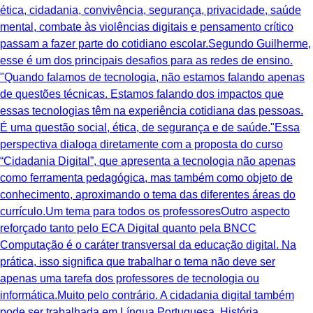
ética, cidadania, convivência, segurança, privacidade, saúde
mental, combate às violências digitais e pensamento crítico
passam a fazer parte do cotidiano escolar.Segundo Guilherme,
esse é um dos principais desafios para as redes de ensino.
"Quando falamos de tecnologia, não estamos falando apenas
de questões técnicas. Estamos falando dos impactos que
essas tecnologias têm na experiência cotidiana das pessoas.
É uma questão social, ética, de segurança e de saúde."Essa
perspectiva dialoga diretamente com a proposta do curso
“Cidadania Digital”, que apresenta a tecnologia não apenas
como ferramenta pedagógica, mas também como objeto de
conhecimento, aproximando o tema das diferentes áreas do
currículo.Um tema para todos os professoresOutro aspecto
reforçado tanto pelo ECA Digital quanto pela BNCC
Computação é o caráter transversal da educação digital. Na
prática, isso significa que trabalhar o tema não deve ser
apenas uma tarefa dos professores de tecnologia ou
informática.Muito pelo contrário. A cidadania digital também
pode ser trabalhada em Língua Portuguesa, História,