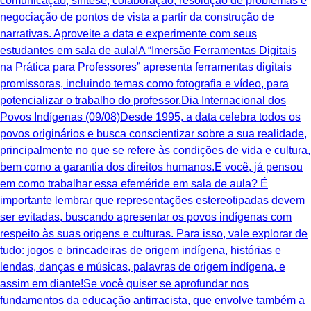
comunicação, síntese, colaboração, resolução de problemas e
negociação de pontos de vista a partir da construção de
narrativas. Aproveite a data e experimente com seus
estudantes em sala de aula!A “Imersão Ferramentas Digitais
na Prática para Professores” apresenta ferramentas digitais
promissoras, incluindo temas como fotografia e vídeo, para
potencializar o trabalho do professor.Dia Internacional dos
Povos Indígenas (09/08)Desde 1995, a data celebra todos os
povos originários e busca conscientizar sobre a sua realidade,
principalmente no que se refere às condições de vida e cultura,
bem como a garantia dos direitos humanos.E você, já pensou
em como trabalhar essa efeméride em sala de aula? É
importante lembrar que representações estereotipadas devem
ser evitadas, buscando apresentar os povos indígenas com
respeito às suas origens e culturas. Para isso, vale explorar de
tudo: jogos e brincadeiras de origem indígena, histórias e
lendas, danças e músicas, palavras de origem indígena, e
assim em diante!Se você quiser se aprofundar nos
fundamentos da educação antirracista, que envolve também a