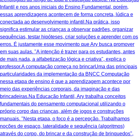
Infantil e nos anos iniciais do Ensino Fundamental, porém,
essas aprendizagens acontecem de forma concreta, lúdica e
conectada ao desenvolvimento infantil.Na prática, isso
significa estimular as crianças a observar padrões, organizar
sequências, testar hipóteses, criar soluções e aprender com os
erros. É justamente esse movimento que Ary busca promover
em suas aulas. "A intenção é trazer para os estudantes, antes
de mais nada, a alfabetização lógica e criativa", explica o
professor.A computação começa no brincarUma das principais
particularidades da implementação da BNCC Computação
nessa etapa de ensino é que a aprendizagem acontece por
meio das experiências corporais, da imaginação e das
brincadeiras.Na Educação Infantil, Ary trabalha conceitos
fundamentais do pensamento computacional utilizando o
próprio corpo das crianças, além de jogos e construções
manuais. "Nesta etapa, o foco é a percepção. Trabalhamos
noções de espaço, lateralidade e sequência (algoritmos)
através do corpo, do brincar e da construção de brinquedos",