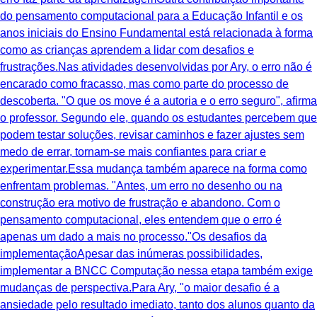
do pensamento computacional para a Educação Infantil e os
anos iniciais do Ensino Fundamental está relacionada à forma
como as crianças aprendem a lidar com desafios e
frustrações.Nas atividades desenvolvidas por Ary, o erro não é
encarado como fracasso, mas como parte do processo de
descoberta. "O que os move é a autoria e o erro seguro", afirma
o professor. Segundo ele, quando os estudantes percebem que
podem testar soluções, revisar caminhos e fazer ajustes sem
medo de errar, tornam-se mais confiantes para criar e
experimentar.Essa mudança também aparece na forma como
enfrentam problemas. "Antes, um erro no desenho ou na
construção era motivo de frustração e abandono. Com o
pensamento computacional, eles entendem que o erro é
apenas um dado a mais no processo."Os desafios da
implementaçãoApesar das inúmeras possibilidades,
implementar a BNCC Computação nessa etapa também exige
mudanças de perspectiva.Para Ary, "o maior desafio é a
ansiedade pelo resultado imediato, tanto dos alunos quanto da