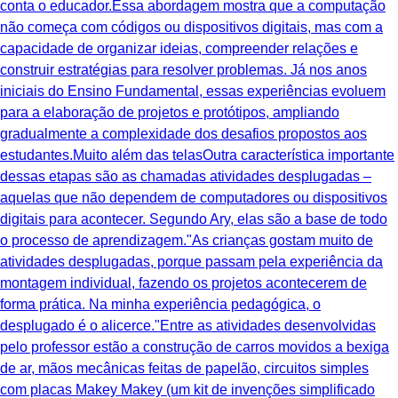
conta o educador.Essa abordagem mostra que a computação
não começa com códigos ou dispositivos digitais, mas com a
capacidade de organizar ideias, compreender relações e
construir estratégias para resolver problemas. Já nos anos
iniciais do Ensino Fundamental, essas experiências evoluem
para a elaboração de projetos e protótipos, ampliando
gradualmente a complexidade dos desafios propostos aos
estudantes.Muito além das telasOutra característica importante
dessas etapas são as chamadas atividades desplugadas –
aquelas que não dependem de computadores ou dispositivos
digitais para acontecer. Segundo Ary, elas são a base de todo
o processo de aprendizagem."As crianças gostam muito de
atividades desplugadas, porque passam pela experiência da
montagem individual, fazendo os projetos acontecerem de
forma prática. Na minha experiência pedagógica, o
desplugado é o alicerce."Entre as atividades desenvolvidas
pelo professor estão a construção de carros movidos a bexiga
de ar, mãos mecânicas feitas de papelão, circuitos simples
com placas Makey Makey (um kit de invenções simplificado