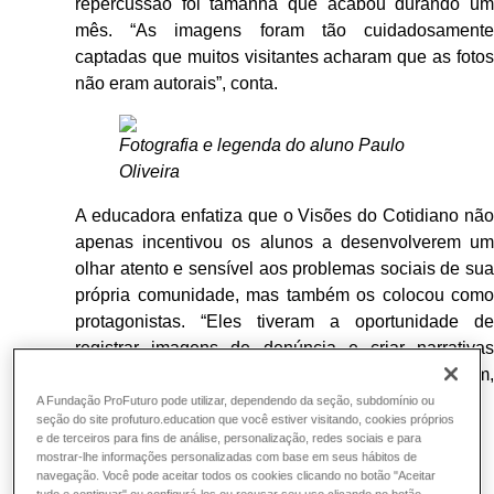
repercussão foi tamanha que acabou durando um
mês. “As imagens foram tão cuidadosamente
captadas que muitos visitantes acharam que as fotos
não eram autorais”, conta.
Fotografia e legenda do aluno Paulo
Oliveira
A educadora enfatiza que o Visões do Cotidiano não
apenas incentivou os alunos a desenvolverem um
olhar atento e sensível aos problemas sociais de sua
própria comunidade, mas também os colocou como
protagonistas. “Eles tiveram a oportunidade de
registrar imagens de denúncia e criar narrativas
exclusivas sobre os cenários que observaram,
enriquecendo ainda mais o aprendizado.”
A Fundação ProFuturo pode utilizar, dependendo da seção, subdomínio ou
seção do site profuturo.education que você estiver visitando, cookies próprios
e de terceiros para fins de análise, personalização, redes sociais e para
Imersão Ferramentas Digitais
mostrar-lhe informações personalizadas com base em seus hábitos de
navegação. Você pode aceitar todos os cookies clicando no botão "Aceitar