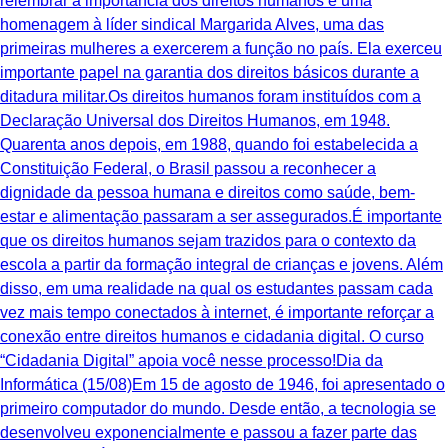
relembrar a importância dos direitos humanos é uma
homenagem à líder sindical Margarida Alves, uma das
primeiras mulheres a exercerem a função no país. Ela exerceu
importante papel na garantia dos direitos básicos durante a
ditadura militar.Os direitos humanos foram instituídos com a
Declaração Universal dos Direitos Humanos, em 1948.
Quarenta anos depois, em 1988, quando foi estabelecida a
Constituição Federal, o Brasil passou a reconhecer a
dignidade da pessoa humana e direitos como saúde, bem-
estar e alimentação passaram a ser assegurados.É importante
que os direitos humanos sejam trazidos para o contexto da
escola a partir da formação integral de crianças e jovens. Além
disso, em uma realidade na qual os estudantes passam cada
vez mais tempo conectados à internet, é importante reforçar a
conexão entre direitos humanos e cidadania digital. O curso
“Cidadania Digital” apoia você nesse processo!Dia da
Informática (15/08)Em 15 de agosto de 1946, foi apresentado o
primeiro computador do mundo. Desde então, a tecnologia se
desenvolveu exponencialmente e passou a fazer parte das