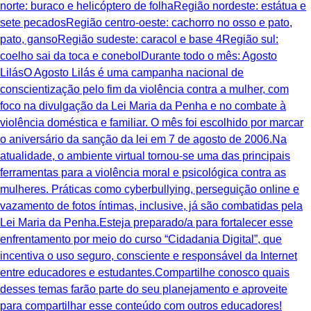
norte: buraco e helicóptero de folhaRegião nordeste: estátua e
sete pecadosRegião centro-oeste: cachorro no osso e pato,
pato, gansoRegião sudeste: caracol e base 4Região sul:
coelho sai da toca e conebolDurante todo o mês: Agosto
LilásO Agosto Lilás é uma campanha nacional de
conscientização pelo fim da violência contra a mulher, com
foco na divulgação da Lei Maria da Penha e no combate à
violência doméstica e familiar. O mês foi escolhido por marcar
o aniversário da sanção da lei em 7 de agosto de 2006.Na
atualidade, o ambiente virtual tornou-se uma das principais
ferramentas para a violência moral e psicológica contra as
mulheres. Práticas como cyberbullying, perseguição online e
vazamento de fotos íntimas, inclusive, já são combatidas pela
Lei Maria da Penha.Esteja preparado/a para fortalecer esse
enfrentamento por meio do curso “Cidadania Digital”, que
incentiva o uso seguro, consciente e responsável da Internet
entre educadores e estudantes.Compartilhe conosco quais
desses temas farão parte do seu planejamento e aproveite
para compartilhar esse conteúdo com outros educadores!