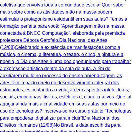
coletiva que envolva toda a comunidade escolar.Quer saber
mais sobre como as atividades mão na massa podem
estimular o protagonismo estudantil em suas aulas? Temos a
formação perfeita para você: “Aprendizagem mão na massa
conectada à BNCC Computação”, elaborada pela premiada
professora Débora Garofalo.Dia Nacional das Artes
(12/08)Celebrando a existência de manifestações como a
música, o cinema, a literatura, o teatro, o circo, a pintura e a
poesia, o Dia das Artes é uma boa oportunidade para trabalhar
a expressão artística dentro da sala de aula. Além de
auxiliarem muito no processo de ensino-aprendizagem, as
artes têm impacto direto no desenvolvimento integral dos
estudantes, estimulando a evolução em aspectos intelectuais,
sociais, emocionais, físicos, estéticos e, claro, criativos. ‍Que tal
aguçar ainda mais a criatividade em suas aulas por meio do
uso de tecnologias? Inscreva-se no curso gratuito “Tecnologias
para empoderar: digitalizar para incluir”!Dia Nacional dos
Direitos Humanos (12/08)No Brasil, a data escolhida para