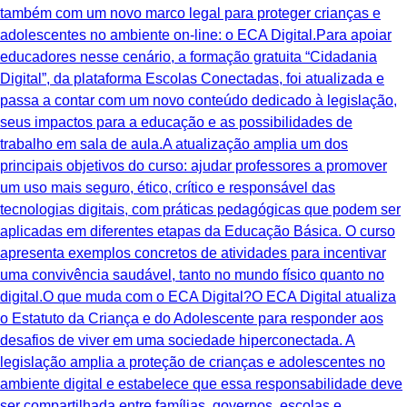
também com um novo marco legal para proteger crianças e
adolescentes no ambiente on-line: o ECA Digital.Para apoiar
educadores nesse cenário, a formação gratuita “Cidadania
Digital”, da plataforma Escolas Conectadas, foi atualizada e
passa a contar com um novo conteúdo dedicado à legislação,
seus impactos para a educação e as possibilidades de
trabalho em sala de aula.A atualização amplia um dos
principais objetivos do curso: ajudar professores a promover
um uso mais seguro, ético, crítico e responsável das
tecnologias digitais, com práticas pedagógicas que podem ser
aplicadas em diferentes etapas da Educação Básica. O curso
apresenta exemplos concretos de atividades para incentivar
uma convivência saudável, tanto no mundo físico quanto no
digital.O que muda com o ECA Digital?O ECA Digital atualiza
o Estatuto da Criança e do Adolescente para responder aos
desafios de viver em uma sociedade hiperconectada. A
legislação amplia a proteção de crianças e adolescentes no
ambiente digital e estabelece que essa responsabilidade deve
ser compartilhada entre famílias, governos, escolas e