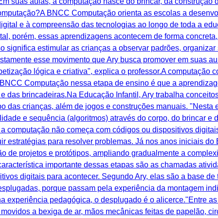
Em suas aulas, a computação nasce do brincar, da construção 
 Computação?A BNCC Computação orienta as escolas a desenvo
igital e à compreensão das tecnologias ao longo de toda a edu
tal, porém, essas aprendizagens acontecem de forma concreta,
so significa estimular as crianças a observar padrões, organizar 
ustamente esse movimento que Ary busca promover em suas aula
betização lógica e criativa", explica o professor.A computação
a BNCC Computação nessa etapa de ensino é que a aprendizag
 e das brincadeiras.Na Educação Infantil, Ary trabalha concei
po das crianças, além de jogos e construções manuais. "Nesta e
idade e sequência (algoritmos) através do corpo, do brincar e 
 computação não começa com códigos ou dispositivos digitai
ir estratégias para resolver problemas. Já nos anos iniciais d
o de projetos e protótipos, ampliando gradualmente a complex
característica importante dessas etapas são as chamadas ativ
vos digitais para acontecer. Segundo Ary, elas são a base de
esplugadas, porque passam pela experiência da montagem indiv
a experiência pedagógica, o desplugado é o alicerce."Entre as
s movidos a bexiga de ar, mãos mecânicas feitas de papelão, ci