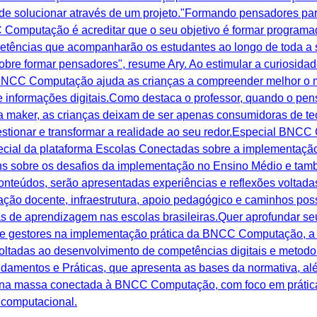
de solucionar através de um projeto."Formando pensadores para
omputação é acreditar que o seu objetivo é formar programad
tências que acompanharão os estudantes ao longo de toda a sua
bre formar pensadores", resume Ary. Ao estimular a curiosidade
 BNCC Computação ajuda as crianças a compreender melhor o 
e informações digitais.Como destaca o professor, quando o pe
tura maker, as crianças deixam de ser apenas consumidoras de 
uestionar e transformar a realidade ao seu redor.Especial BNC
special da plataforma Escolas Conectadas sobre a implement
ens sobre os desafios da implementação no Ensino Médio e tam
teúdos, serão apresentadas experiências e reflexões voltadas
ação docente, infraestrutura, apoio pedagógico e caminhos po
s de aprendizagem nas escolas brasileiras.Quer aprofundar 
 gestores na implementação prática da BNCC Computação, a 
 voltadas ao desenvolvimento de competências digitais e metod
mentos e Práticas, que apresenta as bases da normativa, alé
 na massa conectada à BNCC Computação, com foco em prática
 computacional.