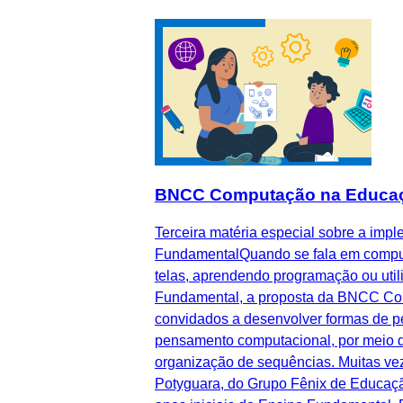
BNCC Computação na Educação I
Terceira matéria especial sobre a im
FundamentalQuando se fala em computa
telas, aprendendo programação ou util
Fundamental, a proposta da BNCC Comp
convidados a desenvolver formas de pe
pensamento computacional, por meio d
organização de sequências. Muitas vez
Potyguara, do Grupo Fênix de Educaçã