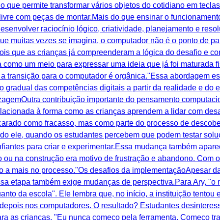
o que permite transformar vários objetos do cotidiano em tecl
livre com peças de montar.Mais do que ensinar o funcionament
esenvolver raciocínio lógico, criatividade, planejamento e re
 que muitas vezes se imagina, o computador não é o ponto de pa
pois que as crianças já compreenderam a lógica do desafio e co
tra como um meio para expressar uma ideia que já foi maturada
o, a transição para o computador é orgânica."Essa abordagem e
radual das competências digitais a partir da realidade e do 
izagemOutra contribuição importante do pensamento computacio
elacionada à forma como as crianças aprendem a lidar com desaf
ncarado como fracasso, mas como parte do processo de descober
undo ele, quando os estudantes percebem que podem testar soluç
nfiantes para criar e experimentar.Essa mudança também apar
o ou na construção era motivo de frustração e abandono. Com 
 a mais no processo."Os desafios da implementaçãoApesar da
 etapa também exige mudanças de perspectiva.Para Ary, "o ma
uanto da escola". Ele lembra que, no início, a instituição tento
 depois nos computadores. O resultado? Estudantes desinteressa
para as crianças. "Eu nunca começo pela ferramenta. Começo t