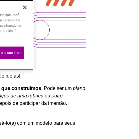
tion que você
ra mostrar-lhe
es clicando no
ar cookies".
s os cookies
de ideias!
s que construímos
. Pode ser um
plano
ação de uma rubrica
ou
outro
depois de participar da imersão.
teá-lo(a) com um modelo para seus