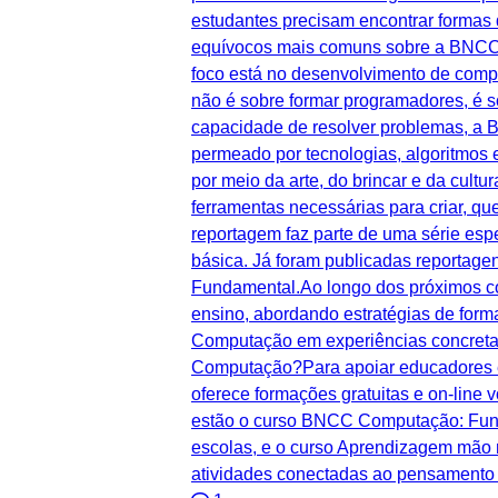
estudantes precisam encontrar formas 
equívocos mais comuns sobre a BNCC C
foco está no desenvolvimento de compe
não é sobre formar programadores, é so
capacidade de resolver problemas, a
permeado por tecnologias, algoritmos 
por meio da arte, do brincar e da cul
ferramentas necessárias para criar, q
reportagem faz parte de uma série e
básica. Já foram publicadas reportag
Fundamental.Ao longo dos próximos con
ensino, abordando estratégias de form
Computação em experiências concreta
Computação?Para apoiar educadores e
oferece formações gratuitas e on-line
estão o curso BNCC Computação: Funda
escolas, e o curso Aprendizagem mão
atividades conectadas ao pensamento