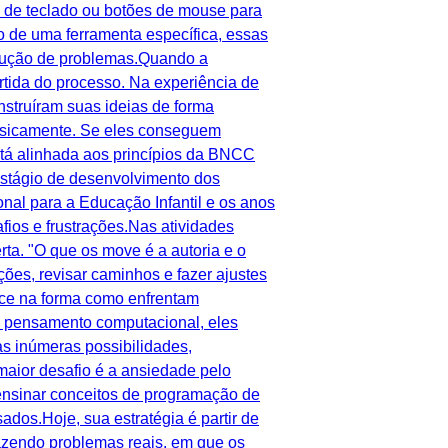
as de teclado ou botões de mouse para
o de uma ferramenta específica, essas
solução de problemas.Quando a
rtida do processo. Na experiência de
nstruíram suas ideias de forma
 fisicamente. Se eles conseguem
stá alinhada aos princípios da BNCC
estágio de desenvolvimento dos
nal para a Educação Infantil e os anos
ios e frustrações.Nas atividades
ta. "O que os move é a autoria e o
ões, revisar caminhos e fazer ajustes
ece na forma como enfrentam
o pensamento computacional, eles
s inúmeras possibilidades,
ior desafio é a ansiedade pelo
u ensinar conceitos de programação de
dos.Hoje, sua estratégia é partir de
razendo problemas reais, em que os