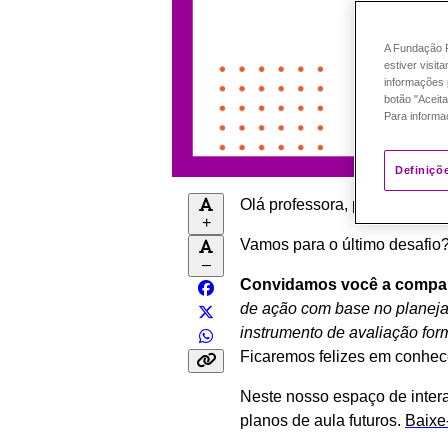
A Fundação P
estiver visit
informações 
botão "Aceita
Para informa
Definiçõ
Olá professora, professor! E
+
Vamos para o último desafio? 
–
Convidamos você a compart
de ação com base no planej
instrumento de avaliação for
Ficaremos felizes em conhec
Neste nosso espaço de inter
planos de aula futuros.
Baixe