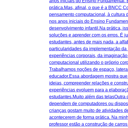
anos iniciais do Ensino Fundamental. 
prática.Mas, afinal, o que é a BNCC
pensamento computacional, à cultura d
nos anos iniciais do Ensino Fundamen
desenvolvimento infantil.Na prática, is
soluções e aprender com os erros. É j
estudantes, antes de mais nada, a alfa
particularidades da implementação d
experiências corporais, da imaginação
computacional utilizando o próprio cor
Trabalhamos noções de espaço, lateral
educador.Essa abordagem mostra que a
ideias, compreender relações e constru
experiências evoluem para a elaboraçã
estudantes.Muito além das telasOutra 
dependem de computadores ou dispositi
crianças gostam muito de atividades d
acontecerem de forma prática. Na minh
professor estão a construção de carro