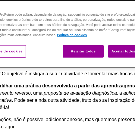
roFuturo pode utilizar, dependendo da seção, subdomínio ou seção do site profuturo.educa
ando, cookies próprios e de terceiros para fins de análise, personalização, redes sociais e pa
personalizadas com base em seus hábitos de navegação. Você pode aceitar todos os cooki
r tudo e continuar" ou configurá-los ou recusar seu uso clicando no botão "Configurar/Rejeit
ções mais detalhadas, consulte nossa
Política de cookies
es de cookies
Rejeitar todos
Aceitar todo
speramos que você tenha aproveitado os conteúdos até aqui.
O objetivo é instigar a sua criatividade e fomentar mais trocas 
ilhar uma prática desenvolvida a partir das aprendizagen
amento reverso
, uma
proposta de avaliação diagnóstica
, a
aplic
mativa
. Pode ser ainda outra atividade, fruto da sua inspiração 
ê-la!
ações, não é possível adicionar anexos, mas queremos presen
-o aqui.