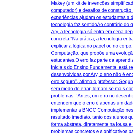
Makey (um kit de invenções simplificad
computador) e desafios de construção 
experiências ajudam os estudantes a d
tecnologia faz sentidoAo contrário do
Ary, a tecnologia só entra em cena de
concreta."Na prática, a tecnologia en
explicar a lógica no papel ou no corp
Computação, que propõe uma evolução g
estudantes.O erro faz parte da aprend
iniciais do Ensino Fundamental está r
desenvolvidas por Ary, o erro não é e
erro seguro", afirma o professor. Seg
sem medo de errar, tornam-se mais co
problemas. "Antes, um erro no desenh
entendem que o erro é apenas um dado
implementar a BNCC Computação nessa
resultado imediato, tanto dos alunos q
forma abstrata, diretamente na lousa e
problemas concretos e significativos 