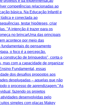
de projetos e da experimentação
lver competências relacionadas ao
cação básica. Na Educação Infantil e
 lúdica e conectada ao
sequências, testar hipóteses, criar
s. "A intenção é trazer para os
 começa no brincarUma das principais
em acontece por meio das
tos fundamentais do pensamento
tapa, o foco é a percepção.
da construção de brinquedos", conta o
s, mas com a capacidade de organizar
o Ensino Fundamental, essas
idade dos desafios propostos aos
idades desplugadas – aquelas que não
 todo o processo de aprendizagem."As
idual, fazendo os projetos
 atividades desenvolvidas pelo
rcuitos simples com placas Makey