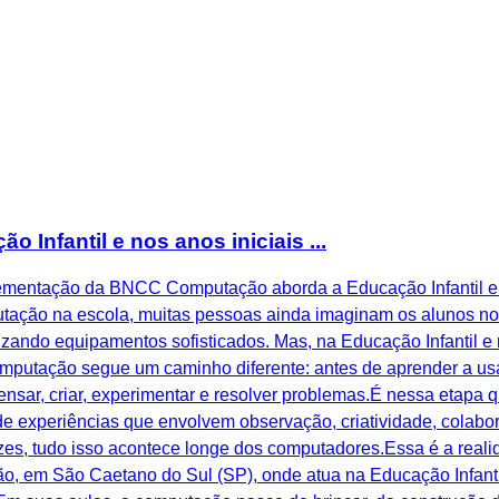
nfantil e nos anos iniciais ...
plementação da BNCC Computação aborda a Educação Infantil e 
ção na escola, muitas pessoas ainda imaginam os alunos no la
izando equipamentos sofisticados. Mas, na Educação Infantil e 
utação segue um caminho diferente: antes de aprender a usar
nsar, criar, experimentar e resolver problemas.É nessa etapa 
e experiências que envolvem observação, criatividade, colabo
es, tudo isso acontece longe dos computadores.Essa é a realid
o, em São Caetano do Sul (SP), onde atua na Educação Infant