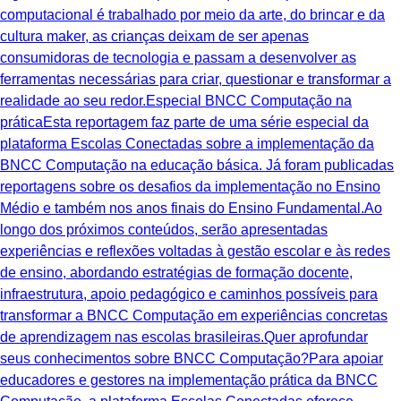
computacional é trabalhado por meio da arte, do brincar e da
cultura maker, as crianças deixam de ser apenas
consumidoras de tecnologia e passam a desenvolver as
ferramentas necessárias para criar, questionar e transformar a
realidade ao seu redor.Especial BNCC Computação na
práticaEsta reportagem faz parte de uma série especial da
plataforma Escolas Conectadas sobre a implementação da
BNCC Computação na educação básica. Já foram publicadas
reportagens sobre os desafios da implementação no Ensino
Médio e também nos anos finais do Ensino Fundamental.Ao
longo dos próximos conteúdos, serão apresentadas
experiências e reflexões voltadas à gestão escolar e às redes
de ensino, abordando estratégias de formação docente,
infraestrutura, apoio pedagógico e caminhos possíveis para
transformar a BNCC Computação em experiências concretas
de aprendizagem nas escolas brasileiras.Quer aprofundar
seus conhecimentos sobre BNCC Computação?Para apoiar
educadores e gestores na implementação prática da BNCC