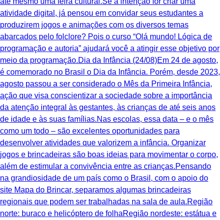
até mesmo uma feira cultural.Se a intenção for criar uma
atividade digital, já pensou em convidar seus estudantes a
produzirem jogos e animações com os diversos temas
abarcados pelo folclore? Pois o curso “Olá mundo! Lógica de
programação e autoria” ajudará você a atingir esse objetivo por
meio da programação.Dia da Infância (24/08)Em 24 de agosto,
é comemorado no Brasil o Dia da Infância. Porém, desde 2023,
agosto passou a ser considerado o Mês da Primeira Infância,
ação que visa conscientizar a sociedade sobre a importância
da atenção integral às gestantes, às crianças de até seis anos
de idade e às suas famílias.Nas escolas, essa data – e o mês
como um todo – são excelentes oportunidades para
desenvolver atividades que valorizem a infância. Organizar
jogos e brincadeiras são boas ideias para movimentar o corpo,
além de estimular a convivência entre as crianças.Pensando
na grandiosidade de um país como o Brasil, com o apoio do
site Mapa do Brincar, separamos algumas brincadeiras
regionais que podem ser trabalhadas na sala de aula.Região
norte: buraco e helicóptero de folhaRegião nordeste: estátua e