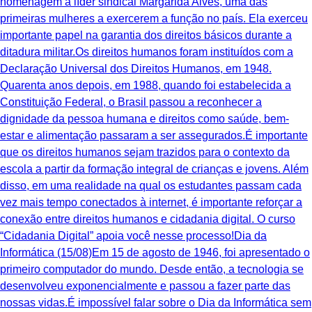
homenagem à líder sindical Margarida Alves, uma das
primeiras mulheres a exercerem a função no país. Ela exerceu
importante papel na garantia dos direitos básicos durante a
ditadura militar.Os direitos humanos foram instituídos com a
Declaração Universal dos Direitos Humanos, em 1948.
Quarenta anos depois, em 1988, quando foi estabelecida a
Constituição Federal, o Brasil passou a reconhecer a
dignidade da pessoa humana e direitos como saúde, bem-
estar e alimentação passaram a ser assegurados.É importante
que os direitos humanos sejam trazidos para o contexto da
escola a partir da formação integral de crianças e jovens. Além
disso, em uma realidade na qual os estudantes passam cada
vez mais tempo conectados à internet, é importante reforçar a
conexão entre direitos humanos e cidadania digital. O curso
“Cidadania Digital” apoia você nesse processo!Dia da
Informática (15/08)Em 15 de agosto de 1946, foi apresentado o
primeiro computador do mundo. Desde então, a tecnologia se
desenvolveu exponencialmente e passou a fazer parte das
nossas vidas.É impossível falar sobre o Dia da Informática sem