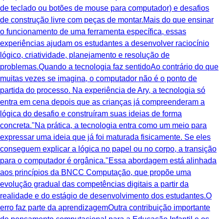
de teclado ou botões de mouse para computador) e desafios
de construção livre com peças de montar.Mais do que ensinar
o funcionamento de uma ferramenta específica, essas
experiências ajudam os estudantes a desenvolver raciocínio
lógico, criatividade, planejamento e resolução de
problemas.Quando a tecnologia faz sentidoAo contrário do que
muitas vezes se imagina, o computador não é o ponto de
partida do processo. Na experiência de Ary, a tecnologia só
entra em cena depois que as crianças já compreenderam a
lógica do desafio e construíram suas ideias de forma
concreta."Na prática, a tecnologia entra como um meio para
expressar uma ideia que já foi maturada fisicamente. Se eles
conseguem explicar a lógica no papel ou no corpo, a transição
para o computador é orgânica."Essa abordagem está alinhada
aos princípios da BNCC Computação, que propõe uma
evolução gradual das competências digitais a partir da
realidade e do estágio de desenvolvimento dos estudantes.O
erro faz parte da aprendizagemOutra contribuição importante