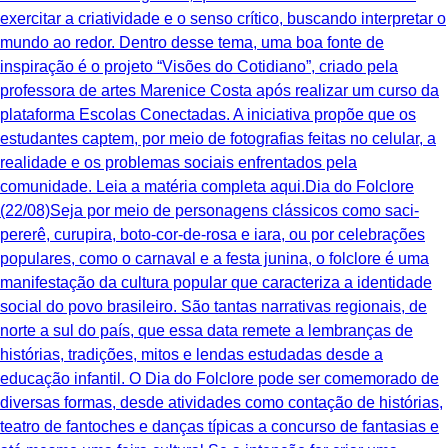
exercitar a criatividade e o senso crítico, buscando interpretar o
mundo ao redor. Dentro desse tema, uma boa fonte de
inspiração é o projeto “Visões do Cotidiano”, criado pela
professora de artes Marenice Costa após realizar um curso da
plataforma Escolas Conectadas. A iniciativa propõe que os
estudantes captem, por meio de fotografias feitas no celular, a
realidade e os problemas sociais enfrentados pela
comunidade. Leia a matéria completa aqui.Dia do Folclore
(22/08)Seja por meio de personagens clássicos como saci-
pererê, curupira, boto-cor-de-rosa e iara, ou por celebrações
populares, como o carnaval e a festa junina, o folclore é uma
manifestação da cultura popular que caracteriza a identidade
social do povo brasileiro. São tantas narrativas regionais, de
norte a sul do país, que essa data remete a lembranças de
histórias, tradições, mitos e lendas estudadas desde a
educação infantil. O Dia do Folclore pode ser comemorado de
diversas formas, desde atividades como contação de histórias,
teatro de fantoches e danças típicas a concurso de fantasias e