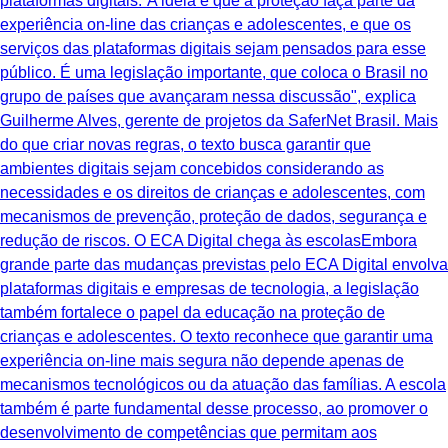
plataformas digitais.“A ideia é que a proteção faça parte da
experiência on-line das crianças e adolescentes, e que os
serviços das plataformas digitais sejam pensados para esse
público. É uma legislação importante, que coloca o Brasil no
grupo de países que avançaram nessa discussão", explica
Guilherme Alves, gerente de projetos da SaferNet Brasil. Mais
do que criar novas regras, o texto busca garantir que
ambientes digitais sejam concebidos considerando as
necessidades e os direitos de crianças e adolescentes, com
mecanismos de prevenção, proteção de dados, segurança e
redução de riscos. O ECA Digital chega às escolasEmbora
grande parte das mudanças previstas pelo ECA Digital envolva
plataformas digitais e empresas de tecnologia, a legislação
também fortalece o papel da educação na proteção de
crianças e adolescentes. O texto reconhece que garantir uma
experiência on-line mais segura não depende apenas de
mecanismos tecnológicos ou da atuação das famílias. A escola
também é parte fundamental desse processo, ao promover o
desenvolvimento de competências que permitam aos