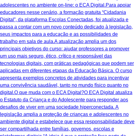
adolescentes no ambiente on-line: o ECA Digital.Para apoiar
educadores nesse cenário, a formação gratuita “Cidadania
Digital”, da plataforma Escolas Conectadas, foi atualizada e
passa a contar com um novo conteúdo dedicado à legislação,
seus impactos para a educação e as possibilidades de
trabalho em sala de aula.A atualização amplia um dos
principais objetivos do curso: ajudar professores a promover
um uso mais seguro, ético, crítico e responsável das
tecnologias digitais, com práticas pedagógicas que podem ser
aplicadas em diferentes etapas da Educação Básica. O curso
apresenta exemplos concretos de atividades para incentivar
uma convivência saudável, tanto no mundo físico quanto no
digital.O que muda com o ECA Digital?O ECA Digital atualiza
o Estatuto da Criança e do Adolescente para responder aos
desafios de viver em uma sociedade hiperconectada. A
legislação amplia a proteção de crianças e adolescentes no
ambiente digital e estabelece que essa responsabilidade deve
ser compartilhada entre famílias, governos, escolas e