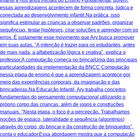
Infantil e nos anos iniciais do Ensino Fundamental, porém,
essas aprendizagens acontecem de forma concreta, lúdica e
conectada ao desenvolvimento infantil.Na prática, isso
significa estimular as crianças a observar padrões, organizar
sequências, testar hipóteses, criar soluções e aprender com os
erros. É justamente esse movimento que Ary busca promover
em suas aulas. "A intenção é trazer para os estudantes, antes
de mais nada, a alfabetização lógica e criativa", explica o
professor.A computação começa no brincarUma das principais
particularidades da implementação da BNCC Computação
nessa etapa de ensino é que a aprendizagem acontece por
meio das experiências corporais, da imaginação e das
brincadeiras.Na Educação Infantil, Ary trabalha conceitos
fundamentais do pensamento computacional utilizando o
próprio corpo das crianças, além de jogos e construções
manuais. "Nesta etapa, o foco é a percepção. Trabalhamos
noções de espaço, lateralidade e sequência (algoritmos)
através do corpo, do brincar e da construção de brinquedos",
conta o educador.Essa abordagem mostra que a computação