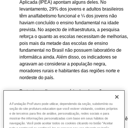
Aplicada (IPEA) apontam alguns deles. No
levantamento, 29% dos jovens e adultos brasileiros
têm analfabetismo funcional e ¼ dos jovens não
haviam concluído o ensino fundamental na idade
prevista. No aspecto de infraestrutura, a pesquisa
reforça o quanto as escolas necessitam de melhorias,
pois mais da metade das escolas de ensino
fundamental no Brasil não possuem laboratório de
informática ainda. Além disso, os indicadores se
agravam ao considerar a população negra,
moradores rurais e habitantes das regiões norte e
nordeste do país.
Portanto, melhorar o cenário da educação requer
uma série de ações, como: melhorar ainda mais o
A Fundação ProFuturo pode utilizar, dependendo da seção, subdomínio ou
currículo escolar, investir em infraestrutura,
seção do site profuturo.education que você estiver visitando, cookies próprios
possibilitar formações para toda a rede escolar e
e de terceiros para fins de análise, personalização, redes sociais e para
aumentar o financiamento da Educação Básica. Você
mostrar-lhe informações personalizadas com base em seus hábitos de
navegação. Você pode aceitar todos os cookies clicando no botão "Aceitar
pode saber mais sobre o assunto acessando a