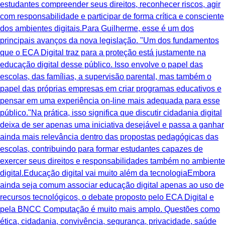
estudantes compreender seus direitos, reconhecer riscos, agir
com responsabilidade e participar de forma crítica e consciente
dos ambientes digitais.Para Guilherme, esse é um dos
principais avanços da nova legislação. "Um dos fundamentos
que o ECA Digital traz para a proteção está justamente na
educação digital desse público. Isso envolve o papel das
escolas, das famílias, a supervisão parental, mas também o
papel das próprias empresas em criar programas educativos e
pensar em uma experiência on-line mais adequada para esse
público."Na prática, isso significa que discutir cidadania digital
deixa de ser apenas uma iniciativa desejável e passa a ganhar
ainda mais relevância dentro das propostas pedagógicas das
escolas, contribuindo para formar estudantes capazes de
exercer seus direitos e responsabilidades também no ambiente
digital.Educação digital vai muito além da tecnologiaEmbora
ainda seja comum associar educação digital apenas ao uso de
recursos tecnológicos, o debate proposto pelo ECA Digital e
pela BNCC Computação é muito mais amplo. Questões como
ética, cidadania, convivência, segurança, privacidade, saúde