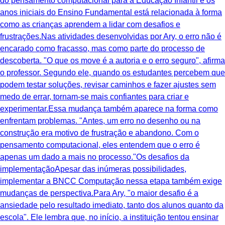
do pensamento computacional para a Educação Infantil e os
anos iniciais do Ensino Fundamental está relacionada à forma
como as crianças aprendem a lidar com desafios e
frustrações.Nas atividades desenvolvidas por Ary, o erro não é
encarado como fracasso, mas como parte do processo de
descoberta. "O que os move é a autoria e o erro seguro", afirma
o professor. Segundo ele, quando os estudantes percebem que
podem testar soluções, revisar caminhos e fazer ajustes sem
medo de errar, tornam-se mais confiantes para criar e
experimentar.Essa mudança também aparece na forma como
enfrentam problemas. "Antes, um erro no desenho ou na
construção era motivo de frustração e abandono. Com o
pensamento computacional, eles entendem que o erro é
apenas um dado a mais no processo."Os desafios da
implementaçãoApesar das inúmeras possibilidades,
implementar a BNCC Computação nessa etapa também exige
mudanças de perspectiva.Para Ary, "o maior desafio é a
ansiedade pelo resultado imediato, tanto dos alunos quanto da
escola". Ele lembra que, no início, a instituição tentou ensinar