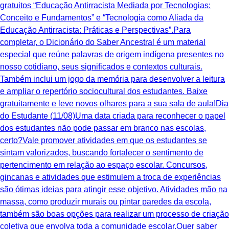
gratuitos “Educação Antirracista Mediada por Tecnologias:
Conceito e Fundamentos” e “Tecnologia como Aliada da
Educação Antirracista: Práticas e Perspectivas”.Para
completar, o Dicionário do Saber Ancestral é um material
especial que reúne palavras de origem indígena presentes no
nosso cotidiano, seus significados e contextos culturais.
Também inclui um jogo da memória para desenvolver a leitura
e ampliar o repertório sociocultural dos estudantes. Baixe
gratuitamente e leve novos olhares para a sua sala de aula!Dia
do Estudante (11/08)Uma data criada para reconhecer o papel
dos estudantes não pode passar em branco nas escolas,
certo?Vale promover atividades em que os estudantes se
sintam valorizados, buscando fortalecer o sentimento de
pertencimento em relação ao espaço escolar. Concursos,
gincanas e atividades que estimulem a troca de experiências
são ótimas ideias para atingir esse objetivo. Atividades mão na
massa, como produzir murais ou pintar paredes da escola,
também são boas opções para realizar um processo de criação
coletiva que envolva toda a comunidade escolar.Quer saber