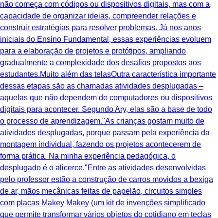
não começa com códigos ou dispositivos digitais, mas com a
capacidade de organizar ideias, compreender relações e
construir estratégias para resolver problemas. Já nos anos
iniciais do Ensino Fundamental, essas experiências evoluem
para a elaboração de projetos e protótipos, ampliando
gradualmente a complexidade dos desafios propostos aos
estudantes.Muito além das telasOutra característica importante
dessas etapas são as chamadas atividades desplugadas –
aquelas que não dependem de computadores ou dispositivos
digitais para acontecer. Segundo Ary, elas são a base de todo
o processo de aprendizagem."As crianças gostam muito de
atividades desplugadas, porque passam pela experiência da
montagem individual, fazendo os projetos acontecerem de
forma prática. Na minha experiência pedagógica, o
desplugado é o alicerce."Entre as atividades desenvolvidas
pelo professor estão a construção de carros movidos a bexiga
de ar, mãos mecânicas feitas de papelão, circuitos simples
com placas Makey Makey (um kit de invenções simplificado
que permite transformar vários objetos do cotidiano em teclas