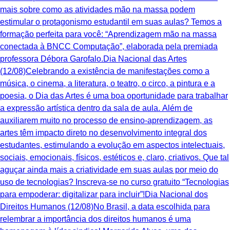
mais sobre como as atividades mão na massa podem
estimular o protagonismo estudantil em suas aulas? Temos a
formação perfeita para você: “Aprendizagem mão na massa
conectada à BNCC Computação”, elaborada pela premiada
professora Débora Garofalo.Dia Nacional das Artes
(12/08)Celebrando a existência de manifestações como a
música, o cinema, a literatura, o teatro, o circo, a pintura e a
poesia, o Dia das Artes é uma boa oportunidade para trabalhar
a expressão artística dentro da sala de aula. Além de
auxiliarem muito no processo de ensino-aprendizagem, as
artes têm impacto direto no desenvolvimento integral dos
estudantes, estimulando a evolução em aspectos intelectuais,
sociais, emocionais, físicos, estéticos e, claro, criativos. ‍Que tal
aguçar ainda mais a criatividade em suas aulas por meio do
uso de tecnologias? Inscreva-se no curso gratuito “Tecnologias
para empoderar: digitalizar para incluir”!Dia Nacional dos
Direitos Humanos (12/08)No Brasil, a data escolhida para
relembrar a importância dos direitos humanos é uma