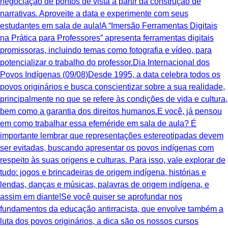
negociação de pontos de vista a partir da construção de
narrativas. Aproveite a data e experimente com seus
estudantes em sala de aula!A “Imersão Ferramentas Digitais
na Prática para Professores” apresenta ferramentas digitais
promissoras, incluindo temas como fotografia e vídeo, para
potencializar o trabalho do professor.Dia Internacional dos
Povos Indígenas (09/08)Desde 1995, a data celebra todos os
povos originários e busca conscientizar sobre a sua realidade,
principalmente no que se refere às condições de vida e cultura,
bem como a garantia dos direitos humanos.E você, já pensou
em como trabalhar essa efeméride em sala de aula? É
importante lembrar que representações estereotipadas devem
ser evitadas, buscando apresentar os povos indígenas com
respeito às suas origens e culturas. Para isso, vale explorar de
tudo: jogos e brincadeiras de origem indígena, histórias e
lendas, danças e músicas, palavras de origem indígena, e
assim em diante!Se você quiser se aprofundar nos
fundamentos da educação antirracista, que envolve também a
luta dos povos originários, a dica são os nossos cursos