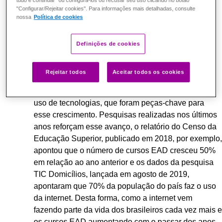
tudo e continuar" ou configurá-los ou recusar seu uso clicando no botão
matéria completa no link a seguir:
Os desafios do
"Configurar/Rejeitar cookies". Para informações mais detalhadas, consulte
nossa
Política de cookies
Brasil para alcançar uma educação inclusiva e de
qualidade.
Definições de cookies
Em paralelo a esses desafios,
o ensino a distância
cresceu no Brasil
. Ao longo dos anos, surgiram
Rejeitar todos
Aceitar todos os cookies
algumas mudanças de perfil dos brasileiros, assim
como mudanças na legislação, na economia e no
uso de tecnologias, que foram peças-chave para
esse crescimento. Pesquisas realizadas nos últimos
anos reforçam esse avanço, o relatório do Censo da
Educação Superior, publicado em 2018, por exemplo,
apontou que o número de cursos EAD cresceu 50%
em relação ao ano anterior e os dados da pesquisa
TIC Domicílios, lançada em agosto de 2019,
apontaram que 70% da população do país faz o uso
da internet. Desta forma, como a internet vem
fazendo parte da vida dos brasileiros cada vez mais e
os cursos EAD aumentando com o passar dos anos,