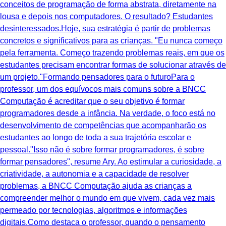
conceitos de programação de forma abstrata, diretamente na
lousa e depois nos computadores. O resultado? Estudantes
desinteressados.Hoje, sua estratégia é partir de problemas
concretos e significativos para as crianças. "Eu nunca começo
pela ferramenta. Começo trazendo problemas reais, em que os
estudantes precisam encontrar formas de solucionar através de
um projeto."Formando pensadores para o futuroPara o
professor, um dos equívocos mais comuns sobre a BNCC
Computação é acreditar que o seu objetivo é formar
programadores desde a infância. Na verdade, o foco está no
desenvolvimento de competências que acompanharão os
estudantes ao longo de toda a sua trajetória escolar e
pessoal."Isso não é sobre formar programadores, é sobre
formar pensadores", resume Ary. Ao estimular a curiosidade, a
criatividade, a autonomia e a capacidade de resolver
problemas, a BNCC Computação ajuda as crianças a
compreender melhor o mundo em que vivem, cada vez mais
permeado por tecnologias, algoritmos e informações
digitais.Como destaca o professor, quando o pensamento