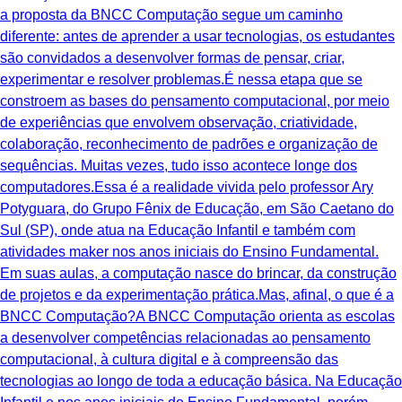
a proposta da BNCC Computação segue um caminho
diferente: antes de aprender a usar tecnologias, os estudantes
são convidados a desenvolver formas de pensar, criar,
experimentar e resolver problemas.É nessa etapa que se
constroem as bases do pensamento computacional, por meio
de experiências que envolvem observação, criatividade,
colaboração, reconhecimento de padrões e organização de
sequências. Muitas vezes, tudo isso acontece longe dos
computadores.Essa é a realidade vivida pelo professor Ary
Potyguara, do Grupo Fênix de Educação, em São Caetano do
Sul (SP), onde atua na Educação Infantil e também com
atividades maker nos anos iniciais do Ensino Fundamental.
Em suas aulas, a computação nasce do brincar, da construção
de projetos e da experimentação prática.Mas, afinal, o que é a
BNCC Computação?A BNCC Computação orienta as escolas
a desenvolver competências relacionadas ao pensamento
computacional, à cultura digital e à compreensão das
tecnologias ao longo de toda a educação básica. Na Educação