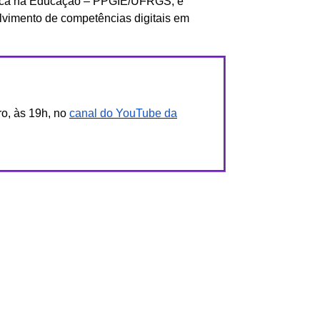
ica na Educação – PPGIE/UFRGS, e
lvimento de competências digitais em
o, às 19h, no
canal do YouTube da