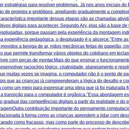
ir estratégias para resolver problemas. Já nos anos iniciais d
o de projetos e protótipos, ampliando gradualmente a complex
característica importante dessas etapas são as chamadas ativ
vos digitais para acontecer. Segundo Ary, elas são a base de
esplugadas, porque passam pela experiência da montagem indiv
a experiência pedagógica, o desplugado é o alicerce."Entre as
s movidos a bexiga de ar, mãos mecânicas feitas de papelão, ci
o que permite transformar vários objetos do cotidiano em tecl
livre com peças de montar.Mais do que ensinar o funcionament
esenvolver raciocínio lógico, criatividade, planejamento e re
 que muitas vezes se imagina, o computador não é o ponto de pa
pois que as crianças já compreenderam a lógica do desafio e co
tra como um meio para expressar uma ideia que já foi maturada
o, a transição para o computador é orgânica."Essa abordagem e
radual das competências digitais a partir da realidade e do 
izagemOutra contribuição importante do pensamento computacio
elacionada à forma como as crianças aprendem a lidar com desaf
ncarado como fracasso, mas como parte do processo de descober