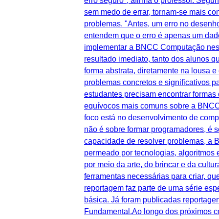
erro seguro", afirma o professor. Seg
sem medo de errar, tornam-se mais co
problemas. "Antes, um erro no desenh
entendem que o erro é apenas um dado
implementar a BNCC Computação nessa
resultado imediato, tanto dos alunos q
forma abstrata, diretamente na lousa e
problemas concretos e significativos 
estudantes precisam encontrar formas 
equívocos mais comuns sobre a BNCC C
foco está no desenvolvimento de compe
não é sobre formar programadores, é so
capacidade de resolver problemas, a
permeado por tecnologias, algoritmos 
por meio da arte, do brincar e da cul
ferramentas necessárias para criar, q
reportagem faz parte de uma série e
básica. Já foram publicadas reportag
Fundamental.Ao longo dos próximos con