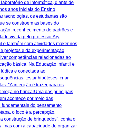
boratório de informática, diante de
nos anos iniciais do Ensino
 tecnologias, os estudantes são
que se constroem as bases do
ração, reconhecimento de padrões e
ade vivida pelo professor Ary
il e também com atividades maker nos
de projetos e da experimentação
lver competências relacionadas ao
cação básica. Na Educação Infantil e
 lúdica e conectada ao
sequências, testar hipóteses, criar
s. "A intenção é trazer para os
 começa no brincarUma das principais
em acontece por meio das
tos fundamentais do pensamento
tapa, o foco é a percepção.
da construção de brinquedos", conta o
s, mas com a capacidade de organizar