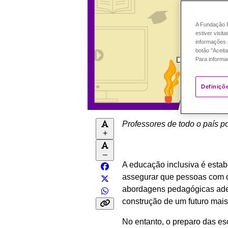
A Fundação P
estiver visit
informações 
botão "Aceita
Para informa
Definiçõ
Professores de todo o país p
+
–
A educação inclusiva é estabe
assegurar que pessoas com de
abordagens pedagógicas adeq
construção de um futuro mais 
No entanto, o preparo das e