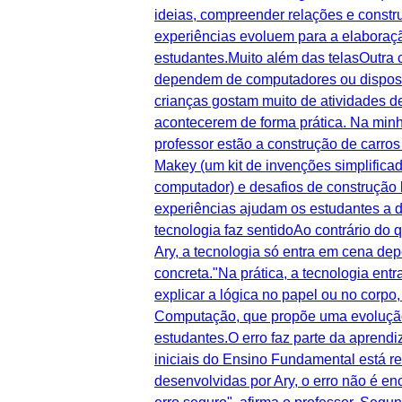
ideias, compreender relações e constru
experiências evoluem para a elaboraçã
estudantes.Muito além das telasOutra 
dependem de computadores ou dispositi
crianças gostam muito de atividades d
acontecerem de forma prática. Na minh
professor estão a construção de carro
Makey (um kit de invenções simplificad
computador) e desafios de construção 
experiências ajudam os estudantes a d
tecnologia faz sentidoAo contrário do
Ary, a tecnologia só entra em cena de
concreta."Na prática, a tecnologia en
explicar a lógica no papel ou no corp
Computação, que propõe uma evolução g
estudantes.O erro faz parte da aprend
iniciais do Ensino Fundamental está r
desenvolvidas por Ary, o erro não é e