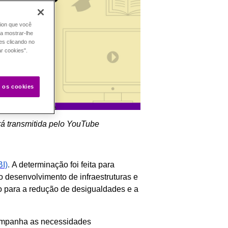
tion que você
ra mostrar-lhe
es clicando no
ar cookies".
s os cookies
erá transmitida pelo YouTube
BI)
.
A determinação foi feita para
o desenvolvimento de infraestruturas e
o para a redução de desigualdades e a
companha as necessidades