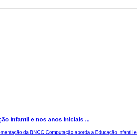
nfantil e nos anos iniciais ...
plementação da BNCC Computação aborda a Educação Infantil e 