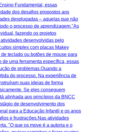
o Ensino Fundamental, essas
idade dos desafios propostos aos
idades desplugadas – aquelas que não
 todo o processo de aprendizagem."As
idual, fazendo os projetos
 atividades desenvolvidas pelo
rcuitos simples com placas Makey
as de teclado ou botões de mouse para
o de uma ferramenta específica, essas
solução de problemas.Quando a
rtida do processo. Na experiência de
nstruíram suas ideias de forma
 fisicamente. Se eles conseguem
stá alinhada aos princípios da BNCC
estágio de desenvolvimento dos
nal para a Educação Infantil e os anos
ios e frustrações.Nas atividades
ta. "O que os move é a autoria e o