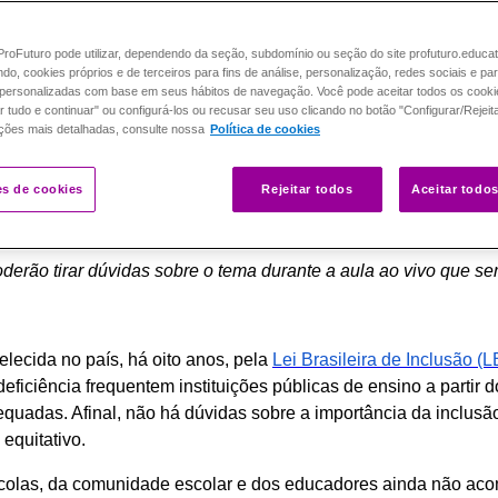
roFuturo pode utilizar, dependendo da seção, subdomínio ou seção do site profuturo.educa
ando, cookies próprios e de terceiros para fins de análise, personalização, redes sociais e pa
personalizadas com base em seus hábitos de navegação. Você pode aceitar todos os cooki
r tudo e continuar" ou configurá-los ou recusar seu uso clicando no botão "Configurar/Rejeit
ções mais detalhadas, consulte nossa
Política de cookies
es de cookies
Rejeitar todos
Aceitar todo
oderão tirar dúvidas sobre o tema durante a aula ao vivo que s
lecida no país, há oito anos, pela
Lei Brasileira de Inclusão (L
ficiência frequentem instituições públicas de ensino a partir d
uadas. Afinal, não há dúvidas sobre a importância da inclusã
equitativo.
scolas, da comunidade escolar e dos educadores ainda não a