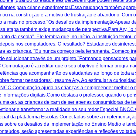
undo ele, quando os estudantes percebem que podem testar soluç
nfiantes para criar e experimentar.Essa mudança também apar
o ou na construção era motivo de frustração e abandono. Com 
 a mais no processo."Os desafios da implementaçãoApesar da
 etapa também exige mudanças de perspectiva.Para Ary, "o ma
uanto da escola". Ele lembra que, no início, a instituição tento
 depois nos computadores. O resultado? Estudantes desinteressa
para as crianças. "Eu nunca começo pela ferramenta. Começo t
de solucionar através de um projeto."Formando pensadores para
omputação é acreditar que o seu objetivo é formar programad
tências que acompanharão os estudantes ao longo de toda a sua
bre formar pensadores", resume Ary. Ao estimular a curiosidade
 BNCC Computação ajuda as crianças a compreender melhor o 
e informações digitais.Como destaca o professor, quando o pe
tura maker, as crianças deixam de ser apenas consumidoras de 
uestionar e transformar a realidade ao seu redor.Especial BNC
special da plataforma Escolas Conectadas sobre a implement
ens sobre os desafios da implementação no Ensino Médio e tam
teúdos, serão apresentadas experiências e reflexões voltadas