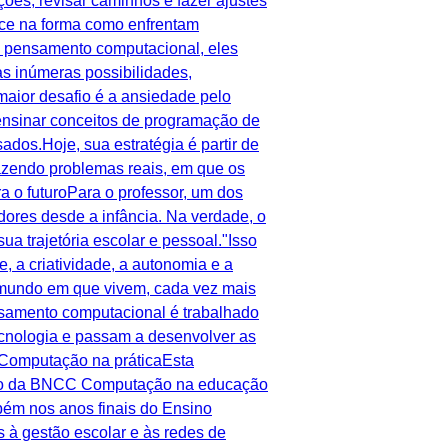
ões, revisar caminhos e fazer ajustes
ece na forma como enfrentam
o pensamento computacional, eles
s inúmeras possibilidades,
ior desafio é a ansiedade pelo
u ensinar conceitos de programação de
dos.Hoje, sua estratégia é partir de
razendo problemas reais, em que os
 o futuroPara o professor, um dos
ores desde a infância. Na verdade, o
 trajetória escolar e pessoal."Isso
, a criatividade, a autonomia e a
mundo em que vivem, cada vez mais
nsamento computacional é trabalhado
tecnologia e passam a desenvolver as
C Computação na práticaEsta
ação da BNCC Computação na educação
bém nos anos finais do Ensino
 à gestão escolar e às redes de