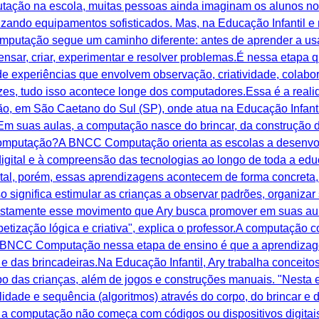
ção na escola, muitas pessoas ainda imaginam os alunos no la
izando equipamentos sofisticados. Mas, na Educação Infantil e 
utação segue um caminho diferente: antes de aprender a usar
nsar, criar, experimentar e resolver problemas.É nessa etapa 
e experiências que envolvem observação, criatividade, colabo
es, tudo isso acontece longe dos computadores.Essa é a realid
o, em São Caetano do Sul (SP), onde atua na Educação Infant
Em suas aulas, a computação nasce do brincar, da construção 
 Computação?A BNCC Computação orienta as escolas a desenvo
igital e à compreensão das tecnologias ao longo de toda a edu
tal, porém, essas aprendizagens acontecem de forma concreta,
so significa estimular as crianças a observar padrões, organizar 
ustamente esse movimento que Ary busca promover em suas aula
betização lógica e criativa", explica o professor.A computação
a BNCC Computação nessa etapa de ensino é que a aprendizag
 e das brincadeiras.Na Educação Infantil, Ary trabalha concei
po das crianças, além de jogos e construções manuais. "Nesta e
idade e sequência (algoritmos) através do corpo, do brincar e 
 computação não começa com códigos ou dispositivos digitai