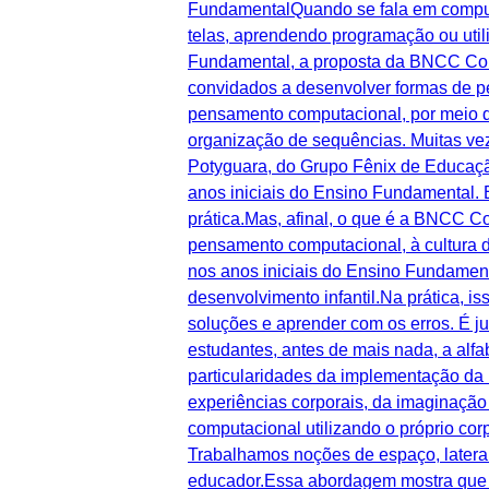
FundamentalQuando se fala em computa
telas, aprendendo programação ou util
Fundamental, a proposta da BNCC Comp
convidados a desenvolver formas de pe
pensamento computacional, por meio d
organização de sequências. Muitas vez
Potyguara, do Grupo Fênix de Educaçã
anos iniciais do Ensino Fundamental. 
prática.Mas, afinal, o que é a BNCC
pensamento computacional, à cultura d
nos anos iniciais do Ensino Fundamen
desenvolvimento infantil.Na prática, is
soluções e aprender com os erros. É j
estudantes, antes de mais nada, a alfa
particularidades da implementação d
experiências corporais, da imaginação
computacional utilizando o próprio cor
Trabalhamos noções de espaço, lateral
educador.Essa abordagem mostra que a