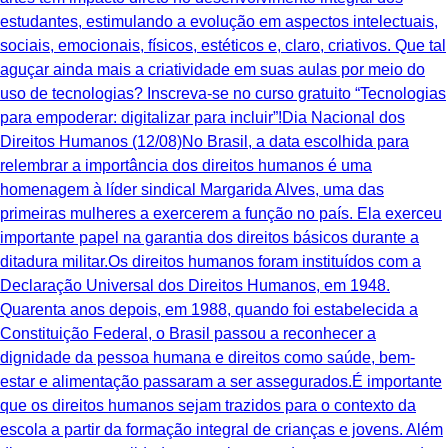
estudantes, estimulando a evolução em aspectos intelectuais,
sociais, emocionais, físicos, estéticos e, claro, criativos. ‍Que tal
aguçar ainda mais a criatividade em suas aulas por meio do
uso de tecnologias? Inscreva-se no curso gratuito “Tecnologias
para empoderar: digitalizar para incluir”!Dia Nacional dos
Direitos Humanos (12/08)No Brasil, a data escolhida para
relembrar a importância dos direitos humanos é uma
homenagem à líder sindical Margarida Alves, uma das
primeiras mulheres a exercerem a função no país. Ela exerceu
importante papel na garantia dos direitos básicos durante a
ditadura militar.Os direitos humanos foram instituídos com a
Declaração Universal dos Direitos Humanos, em 1948.
Quarenta anos depois, em 1988, quando foi estabelecida a
Constituição Federal, o Brasil passou a reconhecer a
dignidade da pessoa humana e direitos como saúde, bem-
estar e alimentação passaram a ser assegurados.É importante
que os direitos humanos sejam trazidos para o contexto da
escola a partir da formação integral de crianças e jovens. Além