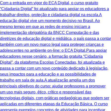
Com a entrada em vigor do ECA Digital, o curso gratuito
“Cidadania Digital” foi atualizado para apoiar os educadores a
trabalhar direitos, proteção e cidadania digital na escola.A
educação digital vive um momento decisivo no Brasil. Ao
mesmo tempo em que as redes de ensino iniciam a
implementação obrigatória da BNCC Computação e das
diretrizes de educação digital e midiática, o país passa a contar
também com um novo marco legal para proteger crianças e
adolescentes no ambiente on-line: o ECA Digital.Para apoiar
educadores nesse cenário, a formação gratuita “Cidadania
Digital”, da plataforma Escolas Conectadas, foi atualizada e
passa a contar com um novo conteúdo dedicado à legislação,
seus impactos para a educação e as possibilidades de
trabalho em sala de aula.A atualização amplia um dos
principais objetivos do curso: ajudar professores a promover
um uso mais seguro, ético, crítico e responsável das
tecnologias digitais, com práticas pedagógicas que podem ser
aplicadas em diferentes etapas da Educação Básica. O curso
apresenta exemplos concretos de atividades para incentivar