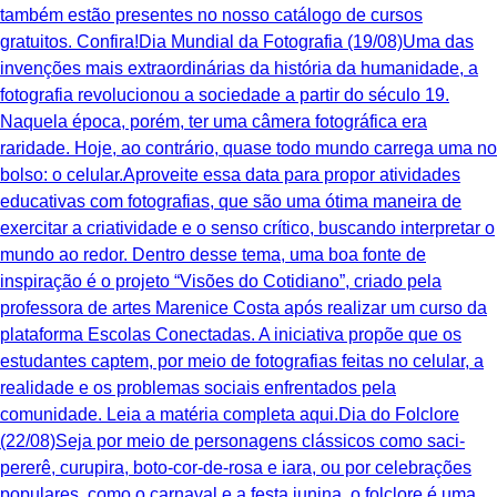
também estão presentes no nosso catálogo de cursos
gratuitos. Confira!Dia Mundial da Fotografia (19/08)Uma das
invenções mais extraordinárias da história da humanidade, a
fotografia revolucionou a sociedade a partir do século 19.
Naquela época, porém, ter uma câmera fotográfica era
raridade. Hoje, ao contrário, quase todo mundo carrega uma no
bolso: o celular.Aproveite essa data para propor atividades
educativas com fotografias, que são uma ótima maneira de
exercitar a criatividade e o senso crítico, buscando interpretar o
mundo ao redor. Dentro desse tema, uma boa fonte de
inspiração é o projeto “Visões do Cotidiano”, criado pela
professora de artes Marenice Costa após realizar um curso da
plataforma Escolas Conectadas. A iniciativa propõe que os
estudantes captem, por meio de fotografias feitas no celular, a
realidade e os problemas sociais enfrentados pela
comunidade. Leia a matéria completa aqui.Dia do Folclore
(22/08)Seja por meio de personagens clássicos como saci-
pererê, curupira, boto-cor-de-rosa e iara, ou por celebrações
populares, como o carnaval e a festa junina, o folclore é uma