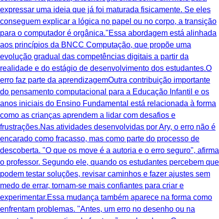
expressar uma ideia que já foi maturada fisicamente. Se eles
conseguem explicar a lógica no papel ou no corpo, a transição
para o computador é orgânica."Essa abordagem está alinhada
aos princípios da BNCC Computação, que propõe uma
evolução gradual das competências digitais a partir da
realidade e do estágio de desenvolvimento dos estudantes.O
erro faz parte da aprendizagemOutra contribuição importante
do pensamento computacional para a Educação Infantil e os
anos iniciais do Ensino Fundamental está relacionada à forma
como as crianças aprendem a lidar com desafios e
frustrações.Nas atividades desenvolvidas por Ary, o erro não é
encarado como fracasso, mas como parte do processo de
descoberta. "O que os move é a autoria e o erro seguro", afirma
o professor. Segundo ele, quando os estudantes percebem que
podem testar soluções, revisar caminhos e fazer ajustes sem
medo de errar, tornam-se mais confiantes para criar e
experimentar.Essa mudança também aparece na forma como
enfrentam problemas. "Antes, um erro no desenho ou na