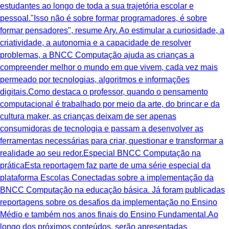
estudantes ao longo de toda a sua trajetória escolar e
pessoal."Isso não é sobre formar programadores, é sobre
formar pensadores", resume Ary. Ao estimular a curiosidade, a
criatividade, a autonomia e a capacidade de resolver
problemas, a BNCC Computação ajuda as crianças a
compreender melhor o mundo em que vivem, cada vez mais
permeado por tecnologias, algoritmos e informações
digitais.Como destaca o professor, quando o pensamento
computacional é trabalhado por meio da arte, do brincar e da
cultura maker, as crianças deixam de ser apenas
consumidoras de tecnologia e passam a desenvolver as
ferramentas necessárias para criar, questionar e transformar a
realidade ao seu redor.Especial BNCC Computação na
práticaEsta reportagem faz parte de uma série especial da
plataforma Escolas Conectadas sobre a implementação da
BNCC Computação na educação básica. Já foram publicadas
reportagens sobre os desafios da implementação no Ensino
Médio e também nos anos finais do Ensino Fundamental.Ao
longo dos próximos conteúdos, serão apresentadas