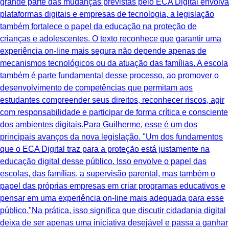
grande parte das mudanças previstas pelo ECA Digital envolva
plataformas digitais e empresas de tecnologia, a legislação
também fortalece o papel da educação na proteção de
crianças e adolescentes. O texto reconhece que garantir uma
experiência on-line mais segura não depende apenas de
mecanismos tecnológicos ou da atuação das famílias. A escola
também é parte fundamental desse processo, ao promover o
desenvolvimento de competências que permitam aos
estudantes compreender seus direitos, reconhecer riscos, agir
com responsabilidade e participar de forma crítica e consciente
dos ambientes digitais.Para Guilherme, esse é um dos
principais avanços da nova legislação. "Um dos fundamentos
que o ECA Digital traz para a proteção está justamente na
educação digital desse público. Isso envolve o papel das
escolas, das famílias, a supervisão parental, mas também o
papel das próprias empresas em criar programas educativos e
pensar em uma experiência on-line mais adequada para esse
público."Na prática, isso significa que discutir cidadania digital
deixa de ser apenas uma iniciativa desejável e passa a ganhar