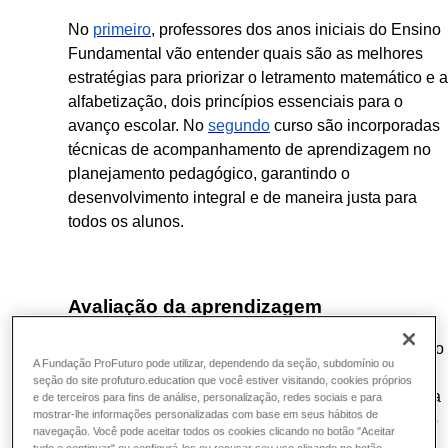
No
primeiro
, professores dos anos iniciais do Ensino
Fundamental vão entender quais são as melhores
estratégias para priorizar o letramento matemático e a
alfabetização, dois princípios essenciais para o
avanço escolar. No
segundo
curso são incorporadas
técnicas de acompanhamento de aprendizagem no
planejamento pedagógico, garantindo o
desenvolvimento integral e de maneira justa para
todos os alunos.
Avaliação da aprendizagem
Tão importante quanto a recomposição é a avaliação
A Fundação ProFuturo pode utilizar, dependendo da seção, subdomínio ou
da aprendizagem. É a sua aplicação correta que
seção do site profuturo.education que você estiver visitando, cookies próprios
garante que alunos sejam validados e estimulados a
e de terceiros para fins de análise, personalização, redes sociais e para
mostrar-lhe informações personalizadas com base em seus hábitos de
seguirem as próximas etapas da vida escolar. Como
navegação. Você pode aceitar todos os cookies clicando no botão "Aceitar
saber se eles estão realmente aprendendo?