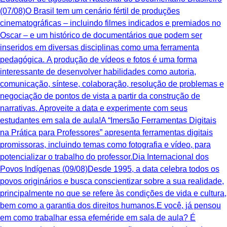
(07/08)O Brasil tem um cenário fértil de produções
cinematográficas – incluindo filmes indicados e premiados no
Oscar – e um histórico de documentários que podem ser
inseridos em diversas disciplinas como uma ferramenta
pedagógica. A produção de vídeos e fotos é uma forma
interessante de desenvolver habilidades como autoria,
comunicação, síntese, colaboração, resolução de problemas e
negociação de pontos de vista a partir da construção de
narrativas. Aproveite a data e experimente com seus
estudantes em sala de aula!A “Imersão Ferramentas Digitais
na Prática para Professores” apresenta ferramentas digitais
promissoras, incluindo temas como fotografia e vídeo, para
potencializar o trabalho do professor.Dia Internacional dos
Povos Indígenas (09/08)Desde 1995, a data celebra todos os
povos originários e busca conscientizar sobre a sua realidade,
principalmente no que se refere às condições de vida e cultura,
bem como a garantia dos direitos humanos.E você, já pensou
em como trabalhar essa efeméride em sala de aula? É