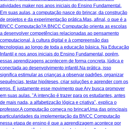
atividades maker nos anos iniciais do Ensino Fundamental.
Em suas aulas, a computação nasce do brincar, da construção
de projetos e da experimentação prática.Mas, afinal, o que é a
BNCC Computação?A BNCC Computação orienta as escolas
a desenvolver competências relacionadas ao pensamento
computacional, à cultura digital e à compreensão das
tecnologias ao longo de toda a educação básica. Na Educação
Infantil e nos anos iniciais do Ensino Fundamental, porém,
essas aprendizagens acontecem de forma concreta, lúdica e
conectada ao desenvolvimento infantil.Na prática, isso
significa estimular as crianças a observar padrões, organizar
sequências, testar hipóteses, criar soluções e aprender com os
erros. É justamente esse movimento que Ary busca promover
em suas aulas. "A intenção é trazer para os estudantes, antes
de mais nada, a alfabetização lógica e criativa", explica o
professor.A computação começa no brincarUma das principais
particularidades da implementação da BNCC Computação
nessa etapa de ensino é que a aprendizagem acontece por