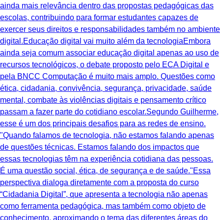
ainda mais relevância dentro das propostas pedagógicas das
escolas, contribuindo para formar estudantes capazes de
exercer seus direitos e responsabilidades também no ambiente
digital.Educação digital vai muito além da tecnologiaEmbora
ainda seja comum associar educação digital apenas ao uso de
recursos tecnológicos, o debate proposto pelo ECA Digital e
pela BNCC Computação é muito mais amplo. Questões como
ética, cidadania, convivência, segurança, privacidade, saúde
mental, combate às violências digitais e pensamento crítico
passam a fazer parte do cotidiano escolar.Segundo Guilherme,
esse é um dos principais desafios para as redes de ensino.
"Quando falamos de tecnologia, não estamos falando apenas
de questões técnicas. Estamos falando dos impactos que
essas tecnologias têm na experiência cotidiana das pessoas.
É uma questão social, ética, de segurança e de saúde."Essa
perspectiva dialoga diretamente com a proposta do curso
“Cidadania Digital”, que apresenta a tecnologia não apenas
como ferramenta pedagógica, mas também como objeto de
conhecimento, aproximando o tema das diferentes áreas do