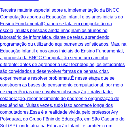
Terceira matéria especial sobre a implementação da BNCC
Computação aborda a Educação Infantil e os anos iniciais do
Ensino FundamentalQuando se fala em computação na
escola, muitas pessoas ainda imaginam os alunos no
laboratório de informática, diante de telas, aprendendo
programação ou utilizando equipamentos sofisticados. Mas, na
Educação Infantil e nos anos iniciais do Ensino Fundamental,
a proposta da BNCC Computação segue um caminho
diferente: antes de aprender a usar tecnologias, os estudantes
são convidados a desenvolver formas de pensar, criar,
experimentar e resolver problemas.É nessa etapa que se
constroem as bases do pensamento computacional, por meio
de experiências que envolvem observação, criatividade,
colaboração, reconhecimento de padrões e organização de
sequências. Muitas vezes, tudo isso acontece longe dos
computadores.Essa é a realidade vivida pelo professor Ary
Potyguara, do Grupo Fênix de Educação, em São Caetano do
Sul (SP), onde atua na Educação Infantil e também com