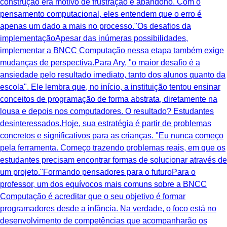
construção era motivo de frustração e abandono. Com o
pensamento computacional, eles entendem que o erro é
apenas um dado a mais no processo."Os desafios da
implementaçãoApesar das inúmeras possibilidades,
implementar a BNCC Computação nessa etapa também exige
mudanças de perspectiva.Para Ary, "o maior desafio é a
ansiedade pelo resultado imediato, tanto dos alunos quanto da
escola". Ele lembra que, no início, a instituição tentou ensinar
conceitos de programação de forma abstrata, diretamente na
lousa e depois nos computadores. O resultado? Estudantes
desinteressados.Hoje, sua estratégia é partir de problemas
concretos e significativos para as crianças. "Eu nunca começo
pela ferramenta. Começo trazendo problemas reais, em que os
estudantes precisam encontrar formas de solucionar através de
um projeto."Formando pensadores para o futuroPara o
professor, um dos equívocos mais comuns sobre a BNCC
Computação é acreditar que o seu objetivo é formar
programadores desde a infância. Na verdade, o foco está no
desenvolvimento de competências que acompanharão os