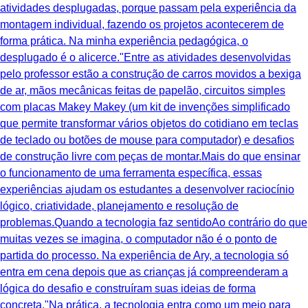
atividades desplugadas, porque passam pela experiência da
montagem individual, fazendo os projetos acontecerem de
forma prática. Na minha experiência pedagógica, o
desplugado é o alicerce."Entre as atividades desenvolvidas
pelo professor estão a construção de carros movidos a bexiga
de ar, mãos mecânicas feitas de papelão, circuitos simples
com placas Makey Makey (um kit de invenções simplificado
que permite transformar vários objetos do cotidiano em teclas
de teclado ou botões de mouse para computador) e desafios
de construção livre com peças de montar.Mais do que ensinar
o funcionamento de uma ferramenta específica, essas
experiências ajudam os estudantes a desenvolver raciocínio
lógico, criatividade, planejamento e resolução de
problemas.Quando a tecnologia faz sentidoAo contrário do que
muitas vezes se imagina, o computador não é o ponto de
partida do processo. Na experiência de Ary, a tecnologia só
entra em cena depois que as crianças já compreenderam a
lógica do desafio e construíram suas ideias de forma
concreta."Na prática, a tecnologia entra como um meio para