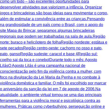
como um todo – são excelentes oportunidades para
desenvolver atividades que valorizem a infância. Organizar
jogos e brincadeiras são boas ideias para movimentar o corpo,
além de estimular a convivência entre as crianças.Pensando
na grandiosidade de um país como o Brasil, com o apoio do
site Mapa do Brincar, separamos algumas brincadeiras
regionais que podem ser trabalhadas na sala de aula.Região
norte: buraco e helicóptero de folhaRegião nordeste: estátua e
sete pecadosRegião centro-oeste: cachorro no osso e pato,
pato, gansoRegião sudeste: caracol e base 4Região sul:
coelho sai da toca e conebolDurante todo o mês: Agosto
LilásO Agosto Lilás é uma campanha nacional de
conscientização pelo fim da violência contra a mulher, com
foco na divulgação da Lei Maria da Penha e no combate à
violência doméstica e familiar. O mês foi escolhido por marcar
o aniversário da sanção da lei em 7 de agosto de 2006.Na
atualidade, o ambiente virtual tornou-se uma das principais
ferramentas para a violência moral e psicológica contra as
mulheres. Práticas como cyberbullying, perseguição online e