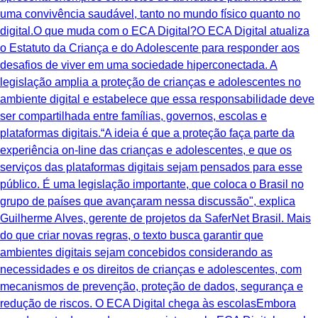
uma convivência saudável, tanto no mundo físico quanto no
digital.O que muda com o ECA Digital?O ECA Digital atualiza
o Estatuto da Criança e do Adolescente para responder aos
desafios de viver em uma sociedade hiperconectada. A
legislação amplia a proteção de crianças e adolescentes no
ambiente digital e estabelece que essa responsabilidade deve
ser compartilhada entre famílias, governos, escolas e
plataformas digitais.“A ideia é que a proteção faça parte da
experiência on-line das crianças e adolescentes, e que os
serviços das plataformas digitais sejam pensados para esse
público. É uma legislação importante, que coloca o Brasil no
grupo de países que avançaram nessa discussão", explica
Guilherme Alves, gerente de projetos da SaferNet Brasil. Mais
do que criar novas regras, o texto busca garantir que
ambientes digitais sejam concebidos considerando as
necessidades e os direitos de crianças e adolescentes, com
mecanismos de prevenção, proteção de dados, segurança e
redução de riscos. O ECA Digital chega às escolasEmbora