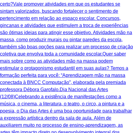
certo?Vale promover atividades em que os estudantes se
sintam valorizados, buscando fortalecer o sentimento de
pertencimento em relação ao espaço escolar. Concursos,
gincanas e atividades que estimulem a troca de experiências
são ótimas ideias para atingir esse objetivo. Atividades mão na
massa, como produzir murais ou pintar paredes da escola,
também são boas opções para realizar um processo de criação
coletiva que envolva toda a comunidade escolar.Quer saber
mais sobre como as atividades mão na massa podem
estimular o protagonismo estudantil em suas aulas? Temos a
formação perfeita para você: “Aprendizagem mão na massa
conectada à BNCC Computação”, elaborada pela premiada
professora Débora Garofalo.Dia Nacional das Artes
(12/08)Celebrando a existência de manifestações como a
música, o cinema, a literatura, o teatro, o circo, a pintura e a
poesia, o Dia das Artes é uma boa oportunidade para trabalhar
a expressão artística dentro da sala de aula. Além de
auxiliarem muito no processo de ensino-aprendizagem, as
artes têm impacto direto no desenvolvimento integral dos