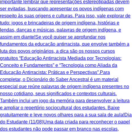
importante lembrar que representações estereotipadas devem
ser evitadas, buscando apresentar os povos indígenas com
respeito às suas origens e culturas. Para isso, vale explorar de
tudo: jogos e brincadeiras de origem indígena, histórias e
lendas, danças e músicas, palavras de origem indígena, e
assim em diante!Se você quiser se aprofundar nos
fundamentos da educação antirracista, que envolve também a
luta dos povos originários, a dica são os nossos cursos
gratuitos “Educação Antirracista Mediada por Tecnologias:
Conceito e Fundamentos” e “Tecnologia como Aliada da
Educação Antirracista: Práticas e Perspectivas”.Para
completar, o Dicionário do Saber Ancestral é um material
especial que reúne palavras de origem indígena presentes no
nosso cotidiano, seus significados e contextos culturais.
Também inclui um jogo da memória para desenvolver a leitura
e ampliar o repertório sociocultural dos estudantes. Baixe
gratuitamente e leve novos olhares para a sua sala de aula!Dia
do Estudante (11/08)Uma data criada para reconhecer o papel
dos estudantes não pode passar em branco nas escolas,