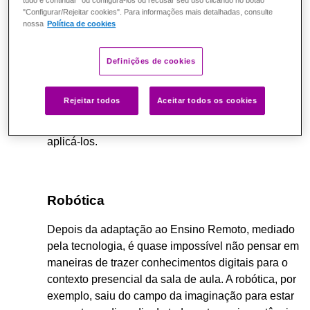
tudo e continuar" ou configurá-los ou recusar seu uso clicando no botão
"Configurar/Rejeitar cookies". Para informações mais detalhadas, consulte
Com as
formações
sobre esse tema oferecidas on-
nossa
Política de cookies
line e gratuitamente na plataforma da Escolas
Conectadas, você vai entender como estender as
Definições de cookies
avaliações para além da simples aplicação de
provas. Existe uma série de recursos e aplicações
Rejeitar todos
Aceitar todos os cookies
que podem fazer parte do seu plano pedagógico
nesse sentido, basta conhecê-los e descobrir como
aplicá-los.
Robótica
Depois da adaptação ao Ensino Remoto, mediado
pela tecnologia, é quase impossível não pensar em
maneiras de trazer conhecimentos digitais para o
contexto presencial da sala de aula. A robótica, por
exemplo, saiu do campo da imaginação para estar