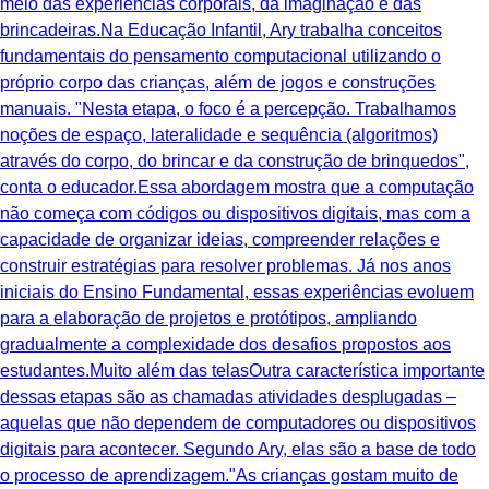
meio das experiências corporais, da imaginação e das
brincadeiras.Na Educação Infantil, Ary trabalha conceitos
fundamentais do pensamento computacional utilizando o
próprio corpo das crianças, além de jogos e construções
manuais. "Nesta etapa, o foco é a percepção. Trabalhamos
noções de espaço, lateralidade e sequência (algoritmos)
através do corpo, do brincar e da construção de brinquedos",
conta o educador.Essa abordagem mostra que a computação
não começa com códigos ou dispositivos digitais, mas com a
capacidade de organizar ideias, compreender relações e
construir estratégias para resolver problemas. Já nos anos
iniciais do Ensino Fundamental, essas experiências evoluem
para a elaboração de projetos e protótipos, ampliando
gradualmente a complexidade dos desafios propostos aos
estudantes.Muito além das telasOutra característica importante
dessas etapas são as chamadas atividades desplugadas –
aquelas que não dependem de computadores ou dispositivos
digitais para acontecer. Segundo Ary, elas são a base de todo
o processo de aprendizagem."As crianças gostam muito de