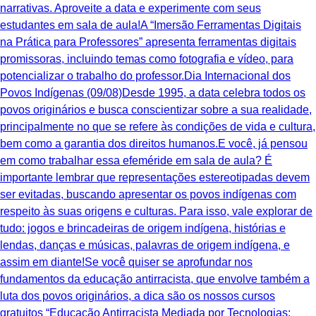
narrativas. Aproveite a data e experimente com seus
estudantes em sala de aula!A “Imersão Ferramentas Digitais
na Prática para Professores” apresenta ferramentas digitais
promissoras, incluindo temas como fotografia e vídeo, para
potencializar o trabalho do professor.Dia Internacional dos
Povos Indígenas (09/08)Desde 1995, a data celebra todos os
povos originários e busca conscientizar sobre a sua realidade,
principalmente no que se refere às condições de vida e cultura,
bem como a garantia dos direitos humanos.E você, já pensou
em como trabalhar essa efeméride em sala de aula? É
importante lembrar que representações estereotipadas devem
ser evitadas, buscando apresentar os povos indígenas com
respeito às suas origens e culturas. Para isso, vale explorar de
tudo: jogos e brincadeiras de origem indígena, histórias e
lendas, danças e músicas, palavras de origem indígena, e
assim em diante!Se você quiser se aprofundar nos
fundamentos da educação antirracista, que envolve também a
luta dos povos originários, a dica são os nossos cursos
gratuitos “Educação Antirracista Mediada por Tecnologias: