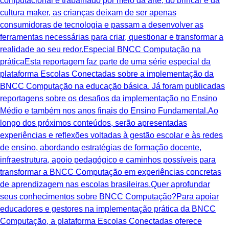
computacional é trabalhado por meio da arte, do brincar e da
cultura maker, as crianças deixam de ser apenas
consumidoras de tecnologia e passam a desenvolver as
ferramentas necessárias para criar, questionar e transformar a
realidade ao seu redor.Especial BNCC Computação na
práticaEsta reportagem faz parte de uma série especial da
plataforma Escolas Conectadas sobre a implementação da
BNCC Computação na educação básica. Já foram publicadas
reportagens sobre os desafios da implementação no Ensino
Médio e também nos anos finais do Ensino Fundamental.Ao
longo dos próximos conteúdos, serão apresentadas
experiências e reflexões voltadas à gestão escolar e às redes
de ensino, abordando estratégias de formação docente,
infraestrutura, apoio pedagógico e caminhos possíveis para
transformar a BNCC Computação em experiências concretas
de aprendizagem nas escolas brasileiras.Quer aprofundar
seus conhecimentos sobre BNCC Computação?Para apoiar
educadores e gestores na implementação prática da BNCC
Computação, a plataforma Escolas Conectadas oferece