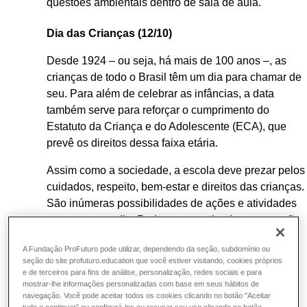
questões ambientais dentro de sala de aula.
Dia das Crianças (12/10)
Desde 1924 – ou seja, há mais de 100 anos –, as
crianças de todo o Brasil têm um dia para chamar de
seu. Para além de celebrar as infâncias, a data
também serve para reforçar o cumprimento do
Estatuto da Criança e do Adolescente (ECA), que
prevê os direitos dessa faixa etária.
Assim como a sociedade, a escola deve prezar pelos
cuidados, respeito, bem-estar e direitos das crianças.
São inúmeras possibilidades de ações e atividades
para marcar o dia. Pode ser organizada uma sessão
de cinema com os filmes preferidos da criançada;
A Fundação ProFuturo pode utilizar, dependendo da seção, subdomínio ou
uma gincana lúdica e educativa; um piquenique em
seção do site profuturo.education que você estiver visitando, cookies próprios
uma área aberta; uma feira de troca de brinquedos;
e de terceiros para fins de análise, personalização, redes sociais e para
uma roda de jogos de tabuleiro. Deixá-las brincar
mostrar-lhe informações personalizadas com base em seus hábitos de
navegação. Você pode aceitar todos os cookies clicando no botão "Aceitar
livremente também é sempre uma boa opção.