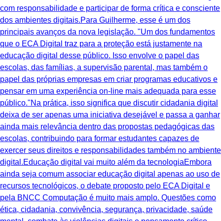
com responsabilidade e participar de forma crítica e consciente
dos ambientes digitais.Para Guilherme, esse é um dos
principais avanços da nova legislação. "Um dos fundamentos
que o ECA Digital traz para a proteção está justamente na
educação digital desse público. Isso envolve o papel das
escolas, das famílias, a supervisão parental, mas também o
papel das próprias empresas em criar programas educativos e
pensar em uma experiência on-line mais adequada para esse
público."Na prática, isso significa que discutir cidadania digital
deixa de ser apenas uma iniciativa desejável e passa a ganhar
ainda mais relevância dentro das propostas pedagógicas das
escolas, contribuindo para formar estudantes capazes de
exercer seus direitos e responsabilidades também no ambiente
digital.Educação digital vai muito além da tecnologiaEmbora
ainda seja comum associar educação digital apenas ao uso de
recursos tecnológicos, o debate proposto pelo ECA Digital e
pela BNCC Computação é muito mais amplo. Questões como
ética, cidadania, convivência, segurança, privacidade, saúde