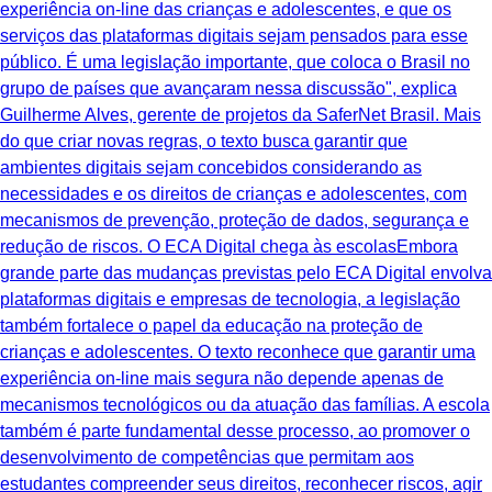
experiência on-line das crianças e adolescentes, e que os
serviços das plataformas digitais sejam pensados para esse
público. É uma legislação importante, que coloca o Brasil no
grupo de países que avançaram nessa discussão", explica
Guilherme Alves, gerente de projetos da SaferNet Brasil. Mais
do que criar novas regras, o texto busca garantir que
ambientes digitais sejam concebidos considerando as
necessidades e os direitos de crianças e adolescentes, com
mecanismos de prevenção, proteção de dados, segurança e
redução de riscos. O ECA Digital chega às escolasEmbora
grande parte das mudanças previstas pelo ECA Digital envolva
plataformas digitais e empresas de tecnologia, a legislação
também fortalece o papel da educação na proteção de
crianças e adolescentes. O texto reconhece que garantir uma
experiência on-line mais segura não depende apenas de
mecanismos tecnológicos ou da atuação das famílias. A escola
também é parte fundamental desse processo, ao promover o
desenvolvimento de competências que permitam aos
estudantes compreender seus direitos, reconhecer riscos, agir