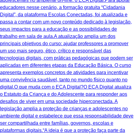
adolescentes no ambiente on-line: o ECA Digital.Para apoiar
educadores nesse cenário, a formação gratuita “Cidadania
Digital”, da plataforma Escolas Conectadas, foi atualizada e
passa a contar com um novo conteúdo dedicado à legislação,
seus impactos para a educação e as possibilidades de
trabalho em sala de aula.A atualização amplia um dos
principais objetivos do curso: ajudar professores a promover
um uso mais seguro, ético, crítico e responsável das
tecnologias digitais, com práticas pedagógicas que podem ser
aplicadas em diferentes etapas da Educação Básica. O curso
apresenta exemplos concretos de atividades para incentivar
uma convivência saudável, tanto no mundo físico quanto no
digital.O que muda com o ECA Digital?O ECA Digital atualiza
o Estatuto da Criança e do Adolescente para responder aos
desafios de viver em uma sociedade hiperconectada. A
legislação amplia a proteção de crianças e adolescentes no
ambiente digital e estabelece que essa responsabilidade deve
ser compartilhada entre famílias, governos, escolas e
plataformas digitais.“A ideia é que a proteção faça parte da