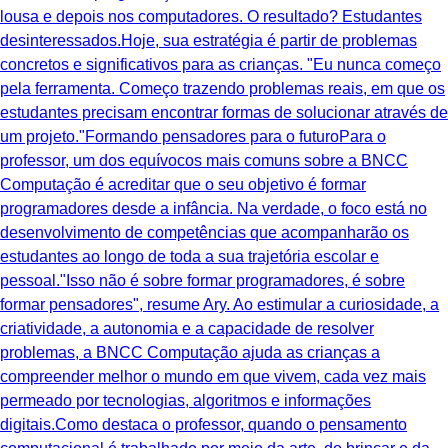
lousa e depois nos computadores. O resultado? Estudantes
desinteressados.Hoje, sua estratégia é partir de problemas
concretos e significativos para as crianças. "Eu nunca começo
pela ferramenta. Começo trazendo problemas reais, em que os
estudantes precisam encontrar formas de solucionar através de
um projeto."Formando pensadores para o futuroPara o
professor, um dos equívocos mais comuns sobre a BNCC
Computação é acreditar que o seu objetivo é formar
programadores desde a infância. Na verdade, o foco está no
desenvolvimento de competências que acompanharão os
estudantes ao longo de toda a sua trajetória escolar e
pessoal."Isso não é sobre formar programadores, é sobre
formar pensadores", resume Ary. Ao estimular a curiosidade, a
criatividade, a autonomia e a capacidade de resolver
problemas, a BNCC Computação ajuda as crianças a
compreender melhor o mundo em que vivem, cada vez mais
permeado por tecnologias, algoritmos e informações
digitais.Como destaca o professor, quando o pensamento