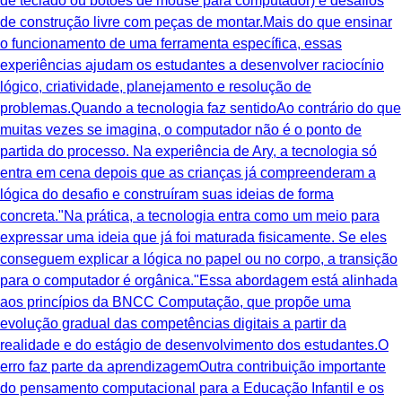
de teclado ou botões de mouse para computador) e desafios
de construção livre com peças de montar.Mais do que ensinar
o funcionamento de uma ferramenta específica, essas
experiências ajudam os estudantes a desenvolver raciocínio
lógico, criatividade, planejamento e resolução de
problemas.Quando a tecnologia faz sentidoAo contrário do que
muitas vezes se imagina, o computador não é o ponto de
partida do processo. Na experiência de Ary, a tecnologia só
entra em cena depois que as crianças já compreenderam a
lógica do desafio e construíram suas ideias de forma
concreta."Na prática, a tecnologia entra como um meio para
expressar uma ideia que já foi maturada fisicamente. Se eles
conseguem explicar a lógica no papel ou no corpo, a transição
para o computador é orgânica."Essa abordagem está alinhada
aos princípios da BNCC Computação, que propõe uma
evolução gradual das competências digitais a partir da
realidade e do estágio de desenvolvimento dos estudantes.O
erro faz parte da aprendizagemOutra contribuição importante
do pensamento computacional para a Educação Infantil e os