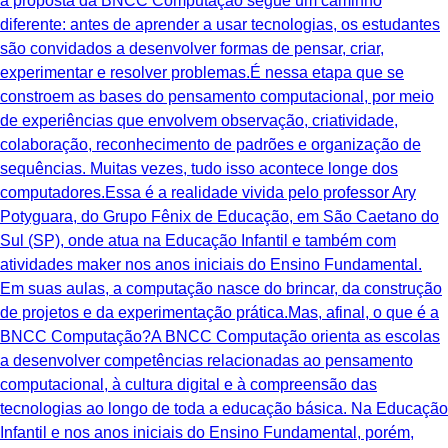
a proposta da BNCC Computação segue um caminho
diferente: antes de aprender a usar tecnologias, os estudantes
são convidados a desenvolver formas de pensar, criar,
experimentar e resolver problemas.É nessa etapa que se
constroem as bases do pensamento computacional, por meio
de experiências que envolvem observação, criatividade,
colaboração, reconhecimento de padrões e organização de
sequências. Muitas vezes, tudo isso acontece longe dos
computadores.Essa é a realidade vivida pelo professor Ary
Potyguara, do Grupo Fênix de Educação, em São Caetano do
Sul (SP), onde atua na Educação Infantil e também com
atividades maker nos anos iniciais do Ensino Fundamental.
Em suas aulas, a computação nasce do brincar, da construção
de projetos e da experimentação prática.Mas, afinal, o que é a
BNCC Computação?A BNCC Computação orienta as escolas
a desenvolver competências relacionadas ao pensamento
computacional, à cultura digital e à compreensão das
tecnologias ao longo de toda a educação básica. Na Educação
Infantil e nos anos iniciais do Ensino Fundamental, porém,