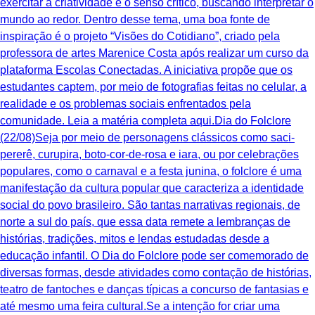
exercitar a criatividade e o senso crítico, buscando interpretar o
mundo ao redor. Dentro desse tema, uma boa fonte de
inspiração é o projeto “Visões do Cotidiano”, criado pela
professora de artes Marenice Costa após realizar um curso da
plataforma Escolas Conectadas. A iniciativa propõe que os
estudantes captem, por meio de fotografias feitas no celular, a
realidade e os problemas sociais enfrentados pela
comunidade. Leia a matéria completa aqui.Dia do Folclore
(22/08)Seja por meio de personagens clássicos como saci-
pererê, curupira, boto-cor-de-rosa e iara, ou por celebrações
populares, como o carnaval e a festa junina, o folclore é uma
manifestação da cultura popular que caracteriza a identidade
social do povo brasileiro. São tantas narrativas regionais, de
norte a sul do país, que essa data remete a lembranças de
histórias, tradições, mitos e lendas estudadas desde a
educação infantil. O Dia do Folclore pode ser comemorado de
diversas formas, desde atividades como contação de histórias,
teatro de fantoches e danças típicas a concurso de fantasias e
até mesmo uma feira cultural.Se a intenção for criar uma