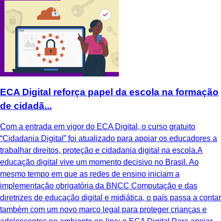
ECA Digital reforça papel da escola na formação
de cidadã...
Com a entrada em vigor do ECA Digital, o curso gratuito
“Cidadania Digital” foi atualizado para apoiar os educadores a
trabalhar direitos, proteção e cidadania digital na escola.A
educação digital vive um momento decisivo no Brasil. Ao
mesmo tempo em que as redes de ensino iniciam a
implementação obrigatória da BNCC Computação e das
diretrizes de educação digital e midiática, o país passa a contar
também com um novo marco legal para proteger crianças e