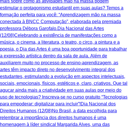
mais sobre como as atividades mão na massa podem
estimular o protagonismo estudantil em suas aulas? Temos a
formação perfeita para você: “Aprendizagem mão na massa
conectada à BNCC Computação”, elaborada pela premiada
professora Débora Garofalo.Dia Nacional das Artes
(12/08)Celebrando a existência de manifestações como a
música, o cinema, a literatura, o teatro, o circo, a pintura e a
poesia, o Dia das Artes é uma boa oportunidade para trabalhar
a expressão artística dentro da sala de aula. Além de
auxiliarem muito no processo de ensino-aprendizagem, as
artes têm impacto direto no desenvolvimento integral dos
estudantes, estimulando a evolução em aspectos intelectuais,
sociais, emocionais, físicos, estéticos e, claro, criativos. ‍Que tal
aguçar ainda mais a criatividade em suas aulas por meio do
uso de tecnologias? Inscreva-se no curso gratuito “Tecnologias
para empoderar: digitalizar para incluir”!Dia Nacional dos
Direitos Humanos (12/08)No Brasil, a data escolhida para
relembrar a importância dos direitos humanos é uma
homenagem à líder sindical Margarida Alves, uma das