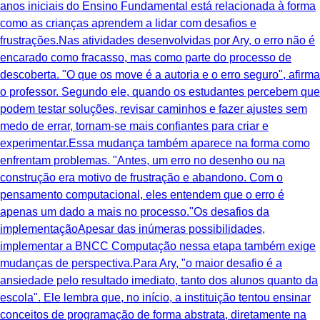
anos iniciais do Ensino Fundamental está relacionada à forma
como as crianças aprendem a lidar com desafios e
frustrações.Nas atividades desenvolvidas por Ary, o erro não é
encarado como fracasso, mas como parte do processo de
descoberta. "O que os move é a autoria e o erro seguro", afirma
o professor. Segundo ele, quando os estudantes percebem que
podem testar soluções, revisar caminhos e fazer ajustes sem
medo de errar, tornam-se mais confiantes para criar e
experimentar.Essa mudança também aparece na forma como
enfrentam problemas. "Antes, um erro no desenho ou na
construção era motivo de frustração e abandono. Com o
pensamento computacional, eles entendem que o erro é
apenas um dado a mais no processo."Os desafios da
implementaçãoApesar das inúmeras possibilidades,
implementar a BNCC Computação nessa etapa também exige
mudanças de perspectiva.Para Ary, "o maior desafio é a
ansiedade pelo resultado imediato, tanto dos alunos quanto da
escola". Ele lembra que, no início, a instituição tentou ensinar
conceitos de programação de forma abstrata, diretamente na