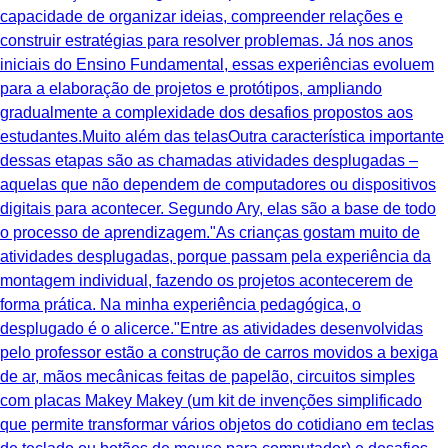
capacidade de organizar ideias, compreender relações e
construir estratégias para resolver problemas. Já nos anos
iniciais do Ensino Fundamental, essas experiências evoluem
para a elaboração de projetos e protótipos, ampliando
gradualmente a complexidade dos desafios propostos aos
estudantes.Muito além das telasOutra característica importante
dessas etapas são as chamadas atividades desplugadas –
aquelas que não dependem de computadores ou dispositivos
digitais para acontecer. Segundo Ary, elas são a base de todo
o processo de aprendizagem."As crianças gostam muito de
atividades desplugadas, porque passam pela experiência da
montagem individual, fazendo os projetos acontecerem de
forma prática. Na minha experiência pedagógica, o
desplugado é o alicerce."Entre as atividades desenvolvidas
pelo professor estão a construção de carros movidos a bexiga
de ar, mãos mecânicas feitas de papelão, circuitos simples
com placas Makey Makey (um kit de invenções simplificado
que permite transformar vários objetos do cotidiano em teclas