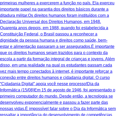
primeiras mulheres a exercerem a função no país. Ela exerceu
importante papel na garantia dos direitos básicos durante a
ditadura militar.Os direitos humanos foram instituídos com a
Declaração Universal dos Direitos Humanos, em 1948.
Quarenta anos depois, em 1988, quando foi estabelecida a
Constituição Federal, o Brasil passou a reconhecer a
dignidade da pessoa humana e direitos como saúde, bem-
estar e alimentação passaram a ser assegurados.É importante
que os direitos humanos sejam trazidos para o contexto da
escola a partir da formação integral de crianças e jovens. Além
disso, em uma realidade na qual os estudantes passam cada
vez mais tempo conectados à internet, é importante reforçar a
conexão entre direitos humanos e cidadania digital. O curso
“Cidadania Digital” apoia você nesse processo!Dia da
Informática (15/08)Em 15 de agosto de 1946, foi apresentado o
primeiro computador do mundo. Desde então, a tecnologia se
desenvolveu exponencialmente e passou a fazer parte das
nossas vidas.É impossível falar sobre o Dia da Informática sem
ressaltar a importância do desenvolvimento de competências