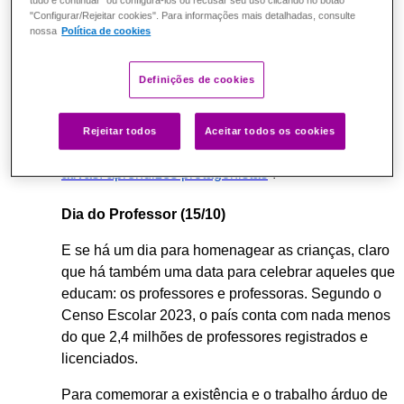
tudo e continuar" ou configurá-los ou recusar seu uso clicando no botão
"Configurar/Rejeitar cookies". Para informações mais detalhadas, consulte
Aos educadores que queiram elevar o patamar, há
nossa
Política de cookies
diversos cursos gratuitos para que
Definições de cookies
professores conheçam estratégias e caminhos para
aplicar metodologias ativas na educação básica,
assim como incentivar o protagonismo dos
Rejeitar todos
Aceitar todos os cookies
estudantes. É o caso da formação “
Metodologias
ativas: aprendizes protagonistas
”.
Dia do Professor (15/10)
E se há um dia para homenagear as crianças, claro
que há também uma data para celebrar aqueles que
educam: os professores e professoras. Segundo o
Censo Escolar 2023, o país conta com nada menos
do que 2,4 milhões de professores registrados e
licenciados.
Para comemorar a existência e o trabalho árduo de