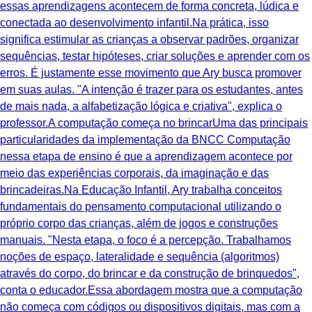
essas aprendizagens acontecem de forma concreta, lúdica e
conectada ao desenvolvimento infantil.Na prática, isso
significa estimular as crianças a observar padrões, organizar
sequências, testar hipóteses, criar soluções e aprender com os
erros. É justamente esse movimento que Ary busca promover
em suas aulas. "A intenção é trazer para os estudantes, antes
de mais nada, a alfabetização lógica e criativa", explica o
professor.A computação começa no brincarUma das principais
particularidades da implementação da BNCC Computação
nessa etapa de ensino é que a aprendizagem acontece por
meio das experiências corporais, da imaginação e das
brincadeiras.Na Educação Infantil, Ary trabalha conceitos
fundamentais do pensamento computacional utilizando o
próprio corpo das crianças, além de jogos e construções
manuais. "Nesta etapa, o foco é a percepção. Trabalhamos
noções de espaço, lateralidade e sequência (algoritmos)
através do corpo, do brincar e da construção de brinquedos",
conta o educador.Essa abordagem mostra que a computação
não começa com códigos ou dispositivos digitais, mas com a