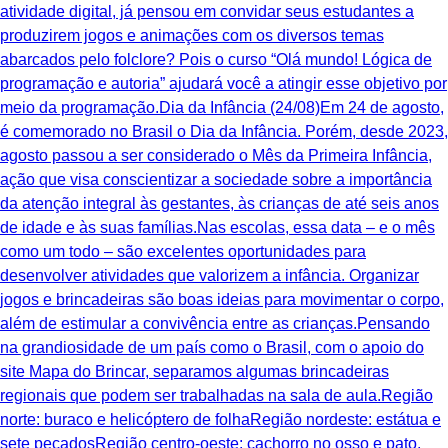
atividade digital, já pensou em convidar seus estudantes a
produzirem jogos e animações com os diversos temas
abarcados pelo folclore? Pois o curso “Olá mundo! Lógica de
programação e autoria” ajudará você a atingir esse objetivo por
meio da programação.Dia da Infância (24/08)Em 24 de agosto,
é comemorado no Brasil o Dia da Infância. Porém, desde 2023,
agosto passou a ser considerado o Mês da Primeira Infância,
ação que visa conscientizar a sociedade sobre a importância
da atenção integral às gestantes, às crianças de até seis anos
de idade e às suas famílias.Nas escolas, essa data – e o mês
como um todo – são excelentes oportunidades para
desenvolver atividades que valorizem a infância. Organizar
jogos e brincadeiras são boas ideias para movimentar o corpo,
além de estimular a convivência entre as crianças.Pensando
na grandiosidade de um país como o Brasil, com o apoio do
site Mapa do Brincar, separamos algumas brincadeiras
regionais que podem ser trabalhadas na sala de aula.Região
norte: buraco e helicóptero de folhaRegião nordeste: estátua e
sete pecadosRegião centro-oeste: cachorro no osso e pato,