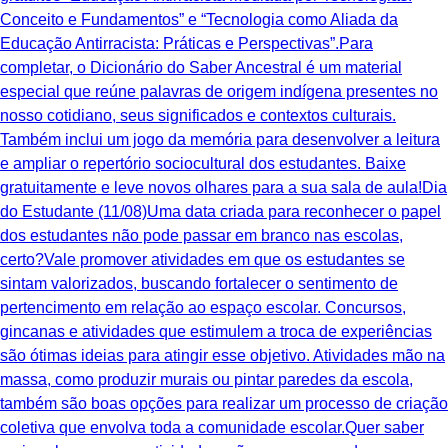
Conceito e Fundamentos” e “Tecnologia como Aliada da
Educação Antirracista: Práticas e Perspectivas”.Para
completar, o Dicionário do Saber Ancestral é um material
especial que reúne palavras de origem indígena presentes no
nosso cotidiano, seus significados e contextos culturais.
Também inclui um jogo da memória para desenvolver a leitura
e ampliar o repertório sociocultural dos estudantes. Baixe
gratuitamente e leve novos olhares para a sua sala de aula!Dia
do Estudante (11/08)Uma data criada para reconhecer o papel
dos estudantes não pode passar em branco nas escolas,
certo?Vale promover atividades em que os estudantes se
sintam valorizados, buscando fortalecer o sentimento de
pertencimento em relação ao espaço escolar. Concursos,
gincanas e atividades que estimulem a troca de experiências
são ótimas ideias para atingir esse objetivo. Atividades mão na
massa, como produzir murais ou pintar paredes da escola,
também são boas opções para realizar um processo de criação
coletiva que envolva toda a comunidade escolar.Quer saber