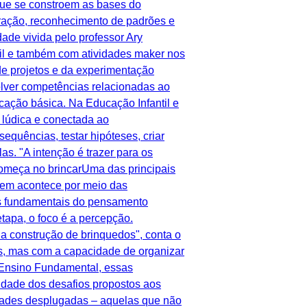
que se constroem as bases do
ração, reconhecimento de padrões e
ade vivida pelo professor Ary
il e também com atividades maker nos
de projetos e da experimentação
lver competências relacionadas ao
cação básica. Na Educação Infantil e
 lúdica e conectada ao
sequências, testar hipóteses, criar
s. "A intenção é trazer para os
 começa no brincarUma das principais
em acontece por meio das
tos fundamentais do pensamento
tapa, o foco é a percepção.
da construção de brinquedos", conta o
s, mas com a capacidade de organizar
o Ensino Fundamental, essas
idade dos desafios propostos aos
idades desplugadas – aquelas que não