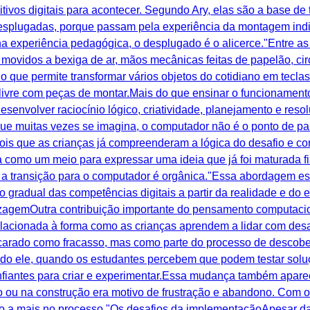
vos digitais para acontecer. Segundo Ary, elas são a base de
esplugadas, porque passam pela experiência da montagem indiv
a experiência pedagógica, o desplugado é o alicerce."Entre as
s movidos a bexiga de ar, mãos mecânicas feitas de papelão, ci
o que permite transformar vários objetos do cotidiano em tecl
livre com peças de montar.Mais do que ensinar o funcionament
esenvolver raciocínio lógico, criatividade, planejamento e re
 que muitas vezes se imagina, o computador não é o ponto de pa
pois que as crianças já compreenderam a lógica do desafio e co
tra como um meio para expressar uma ideia que já foi maturada
o, a transição para o computador é orgânica."Essa abordagem e
radual das competências digitais a partir da realidade e do 
izagemOutra contribuição importante do pensamento computacio
elacionada à forma como as crianças aprendem a lidar com desaf
ncarado como fracasso, mas como parte do processo de descober
undo ele, quando os estudantes percebem que podem testar soluç
nfiantes para criar e experimentar.Essa mudança também apar
o ou na construção era motivo de frustração e abandono. Com 
 a mais no processo."Os desafios da implementaçãoApesar da