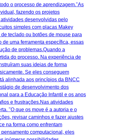
 todo o processo de aprendizagem."As
idual, fazendo os projetos
 atividades desenvolvidas pelo
rcuitos simples com placas Makey
as de teclado ou botões de mouse para
o de uma ferramenta específica, essas
solução de problemas.Quando a
rtida do processo. Na experiência de
nstruíram suas ideias de forma
 fisicamente. Se eles conseguem
stá alinhada aos princípios da BNCC
estágio de desenvolvimento dos
nal para a Educação Infantil e os anos
ios e frustrações.Nas atividades
ta. "O que os move é a autoria e o
ões, revisar caminhos e fazer ajustes
ece na forma como enfrentam
o pensamento computacional, eles
s inúmeras possibilidades,