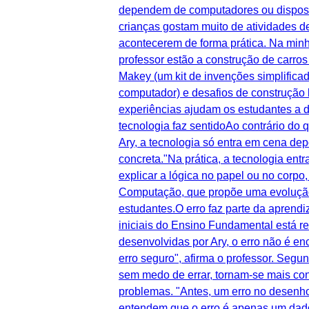
dependem de computadores ou dispositi
crianças gostam muito de atividades d
acontecerem de forma prática. Na minh
professor estão a construção de carro
Makey (um kit de invenções simplificad
computador) e desafios de construção 
experiências ajudam os estudantes a d
tecnologia faz sentidoAo contrário do
Ary, a tecnologia só entra em cena de
concreta."Na prática, a tecnologia en
explicar a lógica no papel ou no corp
Computação, que propõe uma evolução g
estudantes.O erro faz parte da aprend
iniciais do Ensino Fundamental está r
desenvolvidas por Ary, o erro não é e
erro seguro", afirma o professor. Seg
sem medo de errar, tornam-se mais co
problemas. "Antes, um erro no desenh
entendem que o erro é apenas um dado