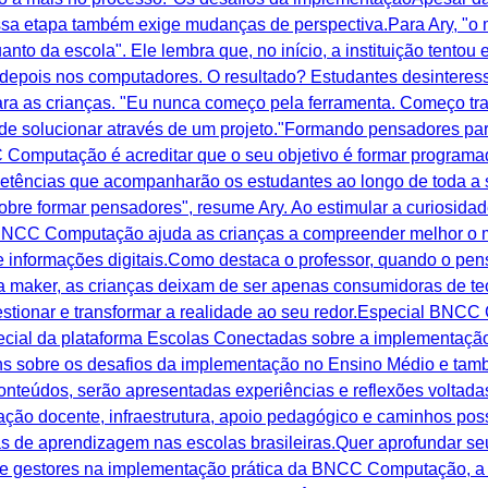
 etapa também exige mudanças de perspectiva.Para Ary, "o ma
uanto da escola". Ele lembra que, no início, a instituição tento
 depois nos computadores. O resultado? Estudantes desinteressa
para as crianças. "Eu nunca começo pela ferramenta. Começo t
de solucionar através de um projeto."Formando pensadores para
omputação é acreditar que o seu objetivo é formar programad
tências que acompanharão os estudantes ao longo de toda a sua
bre formar pensadores", resume Ary. Ao estimular a curiosidade
 BNCC Computação ajuda as crianças a compreender melhor o 
e informações digitais.Como destaca o professor, quando o pe
tura maker, as crianças deixam de ser apenas consumidoras de 
uestionar e transformar a realidade ao seu redor.Especial BNC
special da plataforma Escolas Conectadas sobre a implement
ens sobre os desafios da implementação no Ensino Médio e tam
teúdos, serão apresentadas experiências e reflexões voltadas
ação docente, infraestrutura, apoio pedagógico e caminhos po
s de aprendizagem nas escolas brasileiras.Quer aprofundar 
 gestores na implementação prática da BNCC Computação, a 