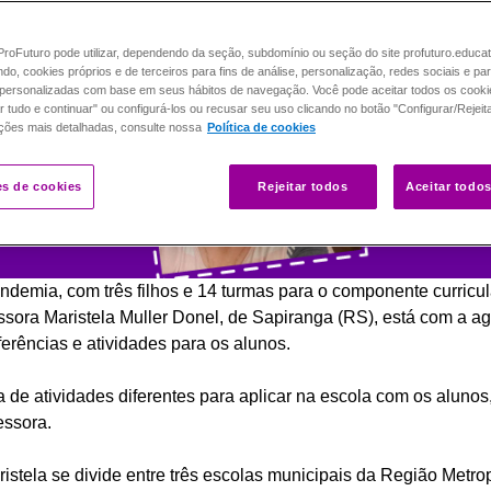
roFuturo pode utilizar, dependendo da seção, subdomínio ou seção do site profuturo.educa
ando, cookies próprios e de terceiros para fins de análise, personalização, redes sociais e pa
personalizadas com base em seus hábitos de navegação. Você pode aceitar todos os cooki
r tudo e continuar" ou configurá-los ou recusar seu uso clicando no botão "Configurar/Rejeit
ções mais detalhadas, consulte nossa
Política de cookies
es de cookies
Rejeitar todos
Aceitar todo
demia, com três filhos e 14 turmas para o componente curricul
sora Maristela Muller Donel, de Sapiranga (RS), está com a a
ferências e atividades para os alunos.
de atividades diferentes para aplicar na escola com os aluno
essora.
istela se divide entre três escolas municipais da Região Metro