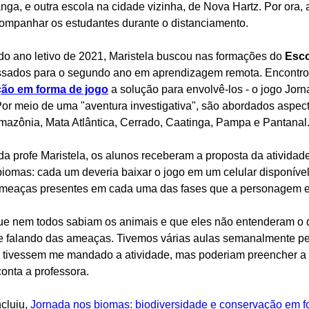
ga, e outra escola na cidade vizinha, de Nova Hartz. Por ora, a
companhar os estudantes durante o distanciamento.
o do ano letivo de 2021, Maristela buscou nas formações do
Esco
essados para o segundo ano em aprendizagem remota. Encontr
ção em forma de jogo
a solução para envolvê-los - o jogo Jo
Por meio de uma "aventura investigativa", são abordados aspect
mazônia, Mata Atlântica, Cerrado, Caatinga, Pampa e Pantanal
a profe Maristela, os alunos receberam a proposta da atividad
iomas: cada um deveria baixar o jogo em um celular disponível 
ameaças presentes em cada uma das fases que a personagem e
ue nem todos sabiam os animais e que eles não entenderam o qu
te falando das ameaças. Tivemos várias aulas semanalmente pe
o tivessem me mandado a atividade, mas poderiam preencher a 
onta a professora.
cluiu,
Jornada nos biomas: biodiversidade e conservação em f