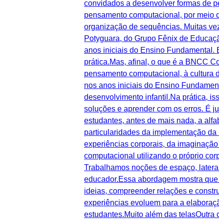
convidados a desenvolver formas de pe
pensamento computacional, por meio d
organização de sequências. Muitas vez
Potyguara, do Grupo Fênix de Educaçã
anos iniciais do Ensino Fundamental. 
prática.Mas, afinal, o que é a BNCC
pensamento computacional, à cultura d
nos anos iniciais do Ensino Fundamen
desenvolvimento infantil.Na prática, is
soluções e aprender com os erros. É j
estudantes, antes de mais nada, a alfa
particularidades da implementação d
experiências corporais, da imaginação
computacional utilizando o próprio cor
Trabalhamos noções de espaço, lateral
educador.Essa abordagem mostra que a
ideias, compreender relações e constru
experiências evoluem para a elaboraçã
estudantes.Muito além das telasOutra 