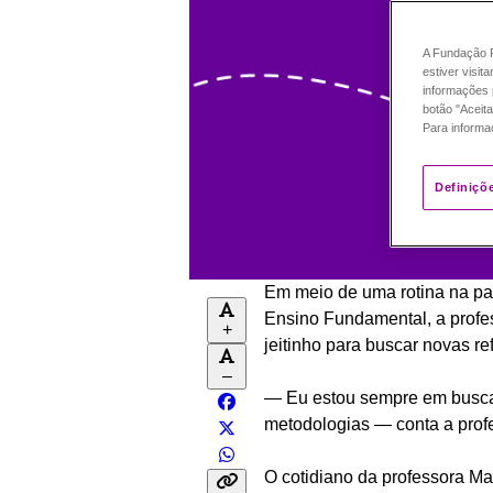
A Fundação P
estiver visit
informações 
botão "Aceita
Para informa
Definiçõ
Em meio de uma rotina na pan
Ensino Fundamental, a profes
+
jeitinho para buscar novas re
–
— Eu estou sempre em busca 
metodologias — conta a prof
O cotidiano da professora Mar