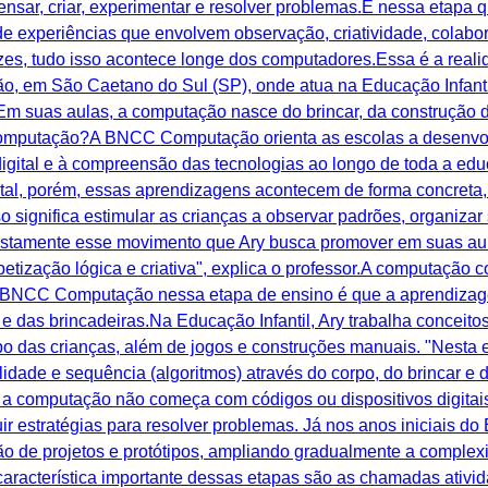
nsar, criar, experimentar e resolver problemas.É nessa etapa 
e experiências que envolvem observação, criatividade, colabo
es, tudo isso acontece longe dos computadores.Essa é a realid
o, em São Caetano do Sul (SP), onde atua na Educação Infant
Em suas aulas, a computação nasce do brincar, da construção 
 Computação?A BNCC Computação orienta as escolas a desenvo
igital e à compreensão das tecnologias ao longo de toda a edu
tal, porém, essas aprendizagens acontecem de forma concreta,
so significa estimular as crianças a observar padrões, organizar 
ustamente esse movimento que Ary busca promover em suas aula
betização lógica e criativa", explica o professor.A computação
a BNCC Computação nessa etapa de ensino é que a aprendizag
 e das brincadeiras.Na Educação Infantil, Ary trabalha concei
po das crianças, além de jogos e construções manuais. "Nesta e
idade e sequência (algoritmos) através do corpo, do brincar e 
 computação não começa com códigos ou dispositivos digitai
ir estratégias para resolver problemas. Já nos anos iniciais d
o de projetos e protótipos, ampliando gradualmente a complex
característica importante dessas etapas são as chamadas ativ