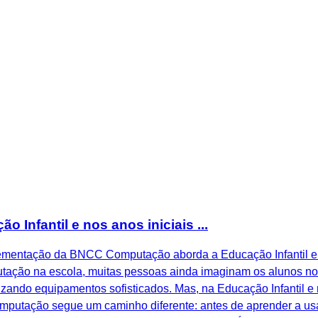
nfantil e nos anos iniciais ...
plementação da BNCC Computação aborda a Educação Infantil e 
ção na escola, muitas pessoas ainda imaginam os alunos no la
izando equipamentos sofisticados. Mas, na Educação Infantil e 
utação segue um caminho diferente: antes de aprender a usar