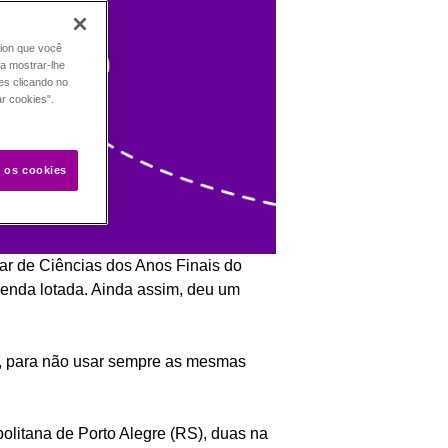
tion que você
ra mostrar-lhe
es clicando no
ar cookies".
s os cookies
ar de Ciências dos Anos Finais do
genda lotada. Ainda assim, deu um
s, para não usar sempre as mesmas
politana de Porto Alegre (RS), duas na