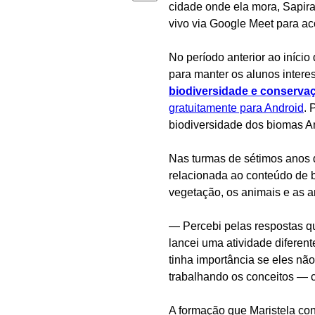
cidade onde ela mora, Sapiran
vivo via Google Meet para a
No período anterior ao iníci
para manter os alunos inter
biodiversidade e conserva
gratuitamente para Android
. 
biodiversidade dos biomas A
Nas turmas de sétimos anos d
relacionada ao conteúdo de b
vegetação, os animais e as 
— Percebi pelas respostas q
lancei uma atividade diferen
tinha importância se eles nã
trabalhando os conceitos — c
A formação que Maristela con