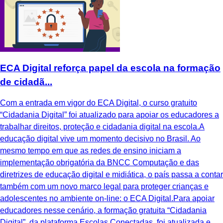
ECA Digital reforça papel da escola na formação
de cidadã...
Com a entrada em vigor do ECA Digital, o curso gratuito
“Cidadania Digital” foi atualizado para apoiar os educadores a
trabalhar direitos, proteção e cidadania digital na escola.A
educação digital vive um momento decisivo no Brasil. Ao
mesmo tempo em que as redes de ensino iniciam a
implementação obrigatória da BNCC Computação e das
diretrizes de educação digital e midiática, o país passa a contar
também com um novo marco legal para proteger crianças e
adolescentes no ambiente on-line: o ECA Digital.Para apoiar
educadores nesse cenário, a formação gratuita “Cidadania
Digital”, da plataforma Escolas Conectadas, foi atualizada e