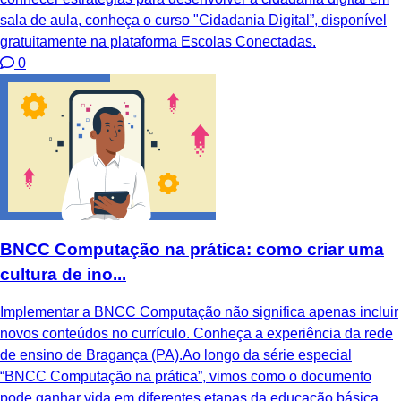
sala de aula, conheça o curso "Cidadania Digital”, disponível
gratuitamente na plataforma Escolas Conectadas.
0
BNCC Computação na prática: como criar uma
cultura de ino...
Implementar a BNCC Computação não significa apenas incluir
novos conteúdos no currículo. Conheça a experiência da rede
de ensino de Bragança (PA).Ao longo da série especial
“BNCC Computação na prática”, vimos como o documento
pode ganhar vida em diferentes etapas da educação básica.