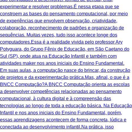
experimentar e resolver problemas.É nessa etapa que se
constroem as bases do pensamento computacional, por meio
de experiências que envolvem observação, criatividade,
colaboração, reconhecimento de padrões e organização de
sequências. Muitas vezes, tudo isso acontece longe dos
computadores.Essa é a realidade vivida pelo professor Ary
Potyguara, do Grupo Fênix de Educação, em São Caetano do
Sul (SP), onde atua na Educação Infantil e também com
atividades maker nos anos iniciais do Ensino Fundamental.
Em suas aulas, a computação nasce do brincar, da construção
de projetos e da experimentação prática.Mas, afinal, o que é a
BNCC Computação?A BNCC Computação orienta as escolas
a desenvolver competências relacionadas ao pensamento
computacional, à cultura digital e à compreensão das
tecnologias ao longo de toda a educação básica. Na Educação
Infantil e nos anos iniciais do Ensino Fundamental, porém,
essas aprendizagens acontecem de forma concreta, lúdica e
conectada ao desenvolvimento infantil.Na prática, isso