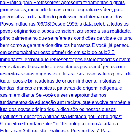
na Prática para Professores” apresenta ferramentas digitais
promissoras, incluindo temas como fotografia e vídeo, para
potencializar o trabalho do professor.Dia Internacional dos
Povos Indígenas (09/08)Desde 1995, a data celebra todos os
povos originários e busca conscientizar sobre a sua realidade,
principalmente no que se refere às condições de vida e cultura,
bem como a garantia dos direitos humanos.E você, já pensou
em como trabalhar essa efeméride em sala de aula? É
importante lembrar que representações estereotipadas devem
ser evitadas, buscando apresentar os povos indígenas com
respeito às suas origens e culturas. Para isso, vale explorar de
tudo: jogos e brincadeiras de origem indígena, histórias e
lendas, danças e músicas, palavras de origem indígena, e
assim em diante!Se você quiser se aprofundar nos
fundamentos da educação antirracista, que envolve também a
luta dos povos originários, a dica são os nossos cursos
gratuitos “Educação Antirracista Mediada por Tecnologias:
Conceito e Fundamentos” e “Tecnologia como Aliada da
Educação Antirracista: Práticas e Perspectivas”.Para