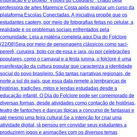
inspiração é o projeto “Visões do Cotidiano”, criado pela
professora de artes Marenice Costa após realizar um curso da
plataforma Escolas Conectadas. A iniciativa propõe que os
estudantes captem, por meio de fotografias feitas no celular, a
realidade e os problemas sociais enfrentados pela
comunidade. Leia a matéria completa aqui.Dia do Folclore
(22/08)Seja por meio de personagens clássicos como saci-
pererê, curupira, boto-cor-de-rosa e iara, ou por celebrações
populares, como o carnaval e a festa junina, o folclore é uma
manifestação da cultura popular que caracteriza a identidade
social do povo brasileiro. São tantas narrativas regionais, de
norte a sul do país, que essa data remete a lembranças de
histórias, tradições, mitos e lendas estudadas desde a
educação infantil. O Dia do Folclore pode ser comemorado de
diversas formas, desde atividades como contação de histórias,
teatro de fantoches e danças típicas a concurso de fantasias e
até mesmo uma feira cultural.Se a intenção for criar uma
atividade digital, já pensou em convidar seus estudantes a
produzirem jogos e animações com os diversos temas