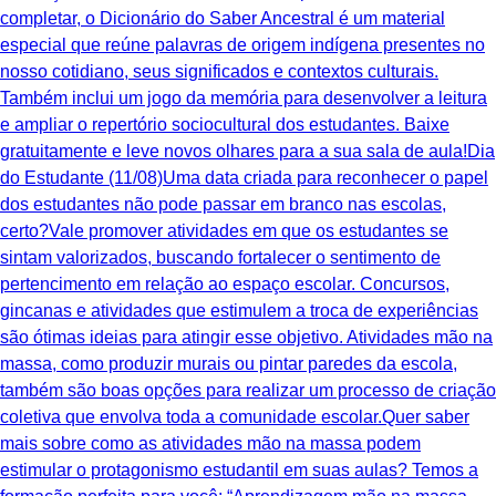
completar, o Dicionário do Saber Ancestral é um material
especial que reúne palavras de origem indígena presentes no
nosso cotidiano, seus significados e contextos culturais.
Também inclui um jogo da memória para desenvolver a leitura
e ampliar o repertório sociocultural dos estudantes. Baixe
gratuitamente e leve novos olhares para a sua sala de aula!Dia
do Estudante (11/08)Uma data criada para reconhecer o papel
dos estudantes não pode passar em branco nas escolas,
certo?Vale promover atividades em que os estudantes se
sintam valorizados, buscando fortalecer o sentimento de
pertencimento em relação ao espaço escolar. Concursos,
gincanas e atividades que estimulem a troca de experiências
são ótimas ideias para atingir esse objetivo. Atividades mão na
massa, como produzir murais ou pintar paredes da escola,
também são boas opções para realizar um processo de criação
coletiva que envolva toda a comunidade escolar.Quer saber
mais sobre como as atividades mão na massa podem
estimular o protagonismo estudantil em suas aulas? Temos a