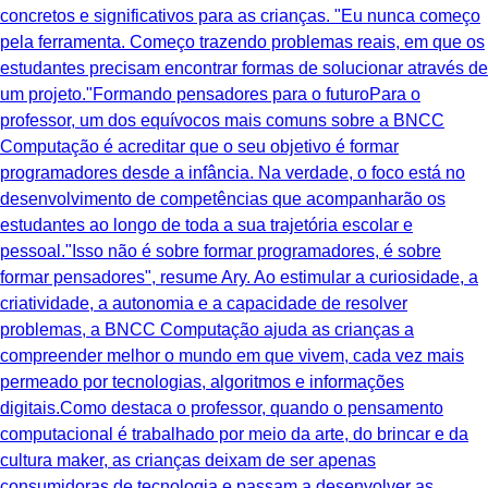
concretos e significativos para as crianças. "Eu nunca começo
pela ferramenta. Começo trazendo problemas reais, em que os
estudantes precisam encontrar formas de solucionar através de
um projeto."Formando pensadores para o futuroPara o
professor, um dos equívocos mais comuns sobre a BNCC
Computação é acreditar que o seu objetivo é formar
programadores desde a infância. Na verdade, o foco está no
desenvolvimento de competências que acompanharão os
estudantes ao longo de toda a sua trajetória escolar e
pessoal."Isso não é sobre formar programadores, é sobre
formar pensadores", resume Ary. Ao estimular a curiosidade, a
criatividade, a autonomia e a capacidade de resolver
problemas, a BNCC Computação ajuda as crianças a
compreender melhor o mundo em que vivem, cada vez mais
permeado por tecnologias, algoritmos e informações
digitais.Como destaca o professor, quando o pensamento
computacional é trabalhado por meio da arte, do brincar e da
cultura maker, as crianças deixam de ser apenas
consumidoras de tecnologia e passam a desenvolver as