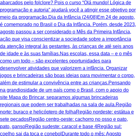
abarcados pelo folclore? Pois o curso “Olá mundo! Lógica de
programação e autoria” ajudará você a atingir esse objetivo por
meio da programação.Dia da Infância (24/08)Em 24 de agosto,
é comemorado no Brasil o Dia da Infância. Porém, desde 2023,
agosto passou a ser considerado o Mês da Primeira Infância,
ação que visa conscientizar a sociedade sobre a importância
da atenção integral às gestantes, às crianças de até seis anos
de idade e às suas famílias.Nas escolas, essa data – e o mês
como um todo – são excelentes oportunidades para
desenvolver atividades que valorizem a infância. Organizar
jogos e brincadeiras são boas ideias para movimentar o corpo,
além de estimular a convivência entre as crianças.Pensando
na grandiosidade de um país como o Brasil, com o apoio do
site Mapa do Brincar, separamos algumas brincadeiras
regionais que podem ser trabalhadas na sala de aula.Região
norte: buraco e helicóptero de folhaRegião nordeste: estátua e
sete pecadosRegião centro-oeste: cachorro no osso e pato,
pato, gansoRegião sudeste: caracol e base 4Região sul:
coelho sai da toca e conebolDurante todo o mês: Agosto