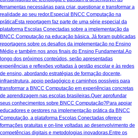
ferramentas necessárias para criar, questionar e transformar a
realidade ao seu redor.Especial BNCC Computação na
práticaEsta reportagem faz parte de uma série especial da
plataforma Escolas Conectadas sobre a implementação da
BNCC Computação na educação básica. Já foram publicadas
reportagens sobre os desafios da implementação no Ensino
Médio e também nos anos finais do Ensino Fundamental.Ao
longo dos próximos conteúdos, serão apresentadas
experiências e reflexões voltadas à gestão escolar e às redes
de ensino, abordando estratégias de formação docente,
infraestrutura, apoio pedagógico e caminhos possíveis para
transformar a BNCC Computação em experiências concretas
de aprendizagem nas escolas brasileiras.Quer aprofundar
seus conhecimentos sobre BNCC Computação?Para apoiar
educadores e gestores na implementação prática da BNCC
Computação, a plataforma Escolas Conectadas oferece
formações gratuitas e on-line voltadas ao desenvolvimento de
competências digitais e metodologias inovadoras.Entre os