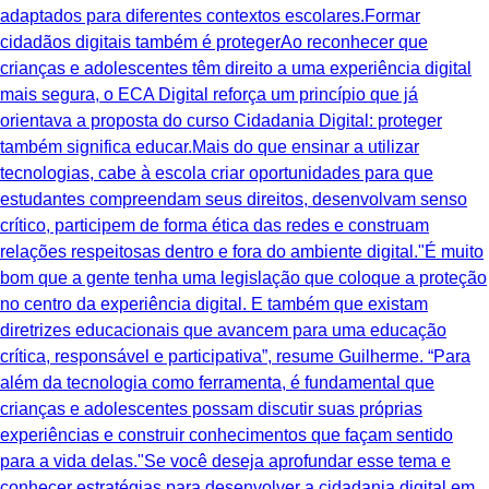
adaptados para diferentes contextos escolares.Formar
cidadãos digitais também é protegerAo reconhecer que
crianças e adolescentes têm direito a uma experiência digital
mais segura, o ECA Digital reforça um princípio que já
orientava a proposta do curso Cidadania Digital: proteger
também significa educar.Mais do que ensinar a utilizar
tecnologias, cabe à escola criar oportunidades para que
estudantes compreendam seus direitos, desenvolvam senso
crítico, participem de forma ética das redes e construam
relações respeitosas dentro e fora do ambiente digital."É muito
bom que a gente tenha uma legislação que coloque a proteção
no centro da experiência digital. E também que existam
diretrizes educacionais que avancem para uma educação
crítica, responsável e participativa”, resume Guilherme. “Para
além da tecnologia como ferramenta, é fundamental que
crianças e adolescentes possam discutir suas próprias
experiências e construir conhecimentos que façam sentido
para a vida delas."Se você deseja aprofundar esse tema e
conhecer estratégias para desenvolver a cidadania digital em