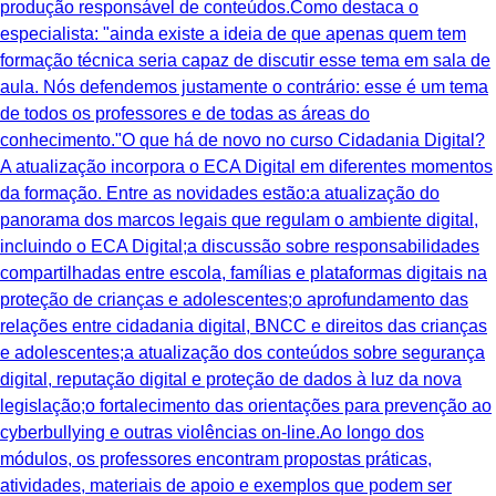
produção responsável de conteúdos.Como destaca o
especialista: "ainda existe a ideia de que apenas quem tem
formação técnica seria capaz de discutir esse tema em sala de
aula. Nós defendemos justamente o contrário: esse é um tema
de todos os professores e de todas as áreas do
conhecimento."O que há de novo no curso Cidadania Digital?
A atualização incorpora o ECA Digital em diferentes momentos
da formação. Entre as novidades estão:a atualização do
panorama dos marcos legais que regulam o ambiente digital,
incluindo o ECA Digital;a discussão sobre responsabilidades
compartilhadas entre escola, famílias e plataformas digitais na
proteção de crianças e adolescentes;o aprofundamento das
relações entre cidadania digital, BNCC e direitos das crianças
e adolescentes;a atualização dos conteúdos sobre segurança
digital, reputação digital e proteção de dados à luz da nova
legislação;o fortalecimento das orientações para prevenção ao
cyberbullying e outras violências on-line.Ao longo dos
módulos, os professores encontram propostas práticas,
atividades, materiais de apoio e exemplos que podem ser