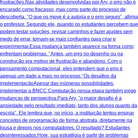
frustrações.Nas atividades desenvolvidas por Ary, o erro não é
encarado como fracasso, mas como parte do processo de
descoberta. "O que os move é a autoria e o erro seguro", afirma
o professor. Segundo ele, quando os estudantes percebem que
podem testar soluções, revisar caminhos e fazer ajustes sem
medo de errar, tornam-se mais confiantes para criar e
experimentar.Essa mudança também aparece na forma como
enfrentam problemas. "Antes, um erro no desenho ou na
construção era motivo de frustração e abandono. Com o
pensamento computacional, eles entendem que o erro é
apenas um dado a mais no processo."Os desafios da
implementaçãoApesar das inúmeras possibilidades,
implementar a BNCC Computação nessa etapa também exige
mudanças de perspectiva.Para Ary, "o maior desafio é a
ansiedade pelo resultado imediato, tanto dos alunos quanto da
escola". Ele lembra que, no início, a instituição tentou ensinar
conceitos de programação de forma abstrata, diretamente na
lousa e depois nos computadores. O resultado? Estudantes
desinteressados.Hoje, sua estratégia é partir de problemas