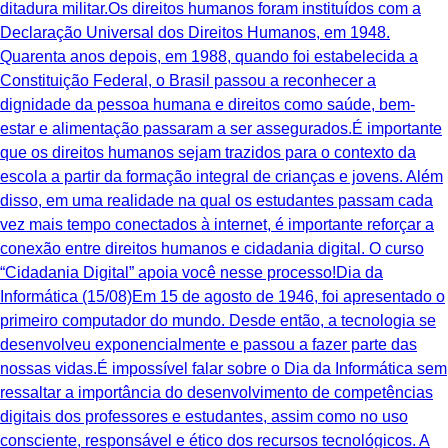
ditadura militar.Os direitos humanos foram instituídos com a
Declaração Universal dos Direitos Humanos, em 1948.
Quarenta anos depois, em 1988, quando foi estabelecida a
Constituição Federal, o Brasil passou a reconhecer a
dignidade da pessoa humana e direitos como saúde, bem-
estar e alimentação passaram a ser assegurados.É importante
que os direitos humanos sejam trazidos para o contexto da
escola a partir da formação integral de crianças e jovens. Além
disso, em uma realidade na qual os estudantes passam cada
vez mais tempo conectados à internet, é importante reforçar a
conexão entre direitos humanos e cidadania digital. O curso
“Cidadania Digital” apoia você nesse processo!Dia da
Informática (15/08)Em 15 de agosto de 1946, foi apresentado o
primeiro computador do mundo. Desde então, a tecnologia se
desenvolveu exponencialmente e passou a fazer parte das
nossas vidas.É impossível falar sobre o Dia da Informática sem
ressaltar a importância do desenvolvimento de competências
digitais dos professores e estudantes, assim como no uso
consciente, responsável e ético dos recursos tecnológicos. A