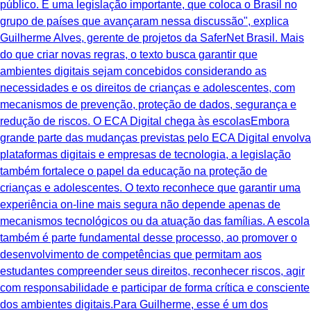
público. É uma legislação importante, que coloca o Brasil no
grupo de países que avançaram nessa discussão", explica
Guilherme Alves, gerente de projetos da SaferNet Brasil. Mais
do que criar novas regras, o texto busca garantir que
ambientes digitais sejam concebidos considerando as
necessidades e os direitos de crianças e adolescentes, com
mecanismos de prevenção, proteção de dados, segurança e
redução de riscos. O ECA Digital chega às escolasEmbora
grande parte das mudanças previstas pelo ECA Digital envolva
plataformas digitais e empresas de tecnologia, a legislação
também fortalece o papel da educação na proteção de
crianças e adolescentes. O texto reconhece que garantir uma
experiência on-line mais segura não depende apenas de
mecanismos tecnológicos ou da atuação das famílias. A escola
também é parte fundamental desse processo, ao promover o
desenvolvimento de competências que permitam aos
estudantes compreender seus direitos, reconhecer riscos, agir
com responsabilidade e participar de forma crítica e consciente
dos ambientes digitais.Para Guilherme, esse é um dos