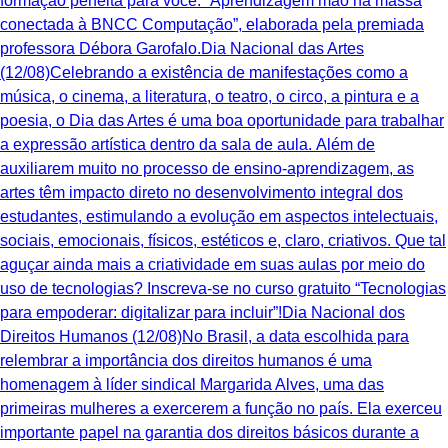
formação perfeita para você: “Aprendizagem mão na massa
conectada à BNCC Computação”, elaborada pela premiada
professora Débora Garofalo.Dia Nacional das Artes
(12/08)Celebrando a existência de manifestações como a
música, o cinema, a literatura, o teatro, o circo, a pintura e a
poesia, o Dia das Artes é uma boa oportunidade para trabalhar
a expressão artística dentro da sala de aula. Além de
auxiliarem muito no processo de ensino-aprendizagem, as
artes têm impacto direto no desenvolvimento integral dos
estudantes, estimulando a evolução em aspectos intelectuais,
sociais, emocionais, físicos, estéticos e, claro, criativos. ‍Que tal
aguçar ainda mais a criatividade em suas aulas por meio do
uso de tecnologias? Inscreva-se no curso gratuito “Tecnologias
para empoderar: digitalizar para incluir”!Dia Nacional dos
Direitos Humanos (12/08)No Brasil, a data escolhida para
relembrar a importância dos direitos humanos é uma
homenagem à líder sindical Margarida Alves, uma das
primeiras mulheres a exercerem a função no país. Ela exerceu
importante papel na garantia dos direitos básicos durante a