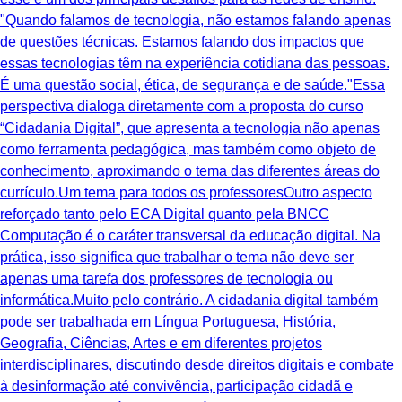
"Quando falamos de tecnologia, não estamos falando apenas
de questões técnicas. Estamos falando dos impactos que
essas tecnologias têm na experiência cotidiana das pessoas.
É uma questão social, ética, de segurança e de saúde."Essa
perspectiva dialoga diretamente com a proposta do curso
“Cidadania Digital”, que apresenta a tecnologia não apenas
como ferramenta pedagógica, mas também como objeto de
conhecimento, aproximando o tema das diferentes áreas do
currículo.Um tema para todos os professoresOutro aspecto
reforçado tanto pelo ECA Digital quanto pela BNCC
Computação é o caráter transversal da educação digital. Na
prática, isso significa que trabalhar o tema não deve ser
apenas uma tarefa dos professores de tecnologia ou
informática.Muito pelo contrário. A cidadania digital também
pode ser trabalhada em Língua Portuguesa, História,
Geografia, Ciências, Artes e em diferentes projetos
interdisciplinares, discutindo desde direitos digitais e combate
à desinformação até convivência, participação cidadã e