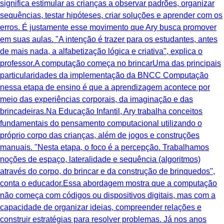
significa estimular as crianças a observar padrões, organizar
sequências, testar hipóteses, criar soluções e aprender com os
erros. É justamente esse movimento que Ary busca promover
em suas aulas. "A intenção é trazer para os estudantes, antes
de mais nada, a alfabetização lógica e criativa", explica o
professor.A computação começa no brincarUma das principais
particularidades da implementação da BNCC Computação
nessa etapa de ensino é que a aprendizagem acontece por
meio das experiências corporais, da imaginação e das
brincadeiras.Na Educação Infantil, Ary trabalha conceitos
fundamentais do pensamento computacional utilizando o
próprio corpo das crianças, além de jogos e construções
manuais. "Nesta etapa, o foco é a percepção. Trabalhamos
noções de espaço, lateralidade e sequência (algoritmos)
através do corpo, do brincar e da construção de brinquedos",
conta o educador.Essa abordagem mostra que a computação
não começa com códigos ou dispositivos digitais, mas com a
capacidade de organizar ideias, compreender relações e
construir estratégias para resolver problemas. Já nos anos