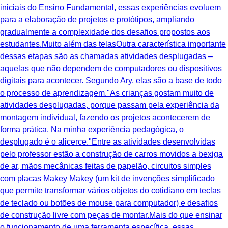
iniciais do Ensino Fundamental, essas experiências evoluem
para a elaboração de projetos e protótipos, ampliando
gradualmente a complexidade dos desafios propostos aos
estudantes.Muito além das telasOutra característica importante
dessas etapas são as chamadas atividades desplugadas –
aquelas que não dependem de computadores ou dispositivos
digitais para acontecer. Segundo Ary, elas são a base de todo
o processo de aprendizagem."As crianças gostam muito de
atividades desplugadas, porque passam pela experiência da
montagem individual, fazendo os projetos acontecerem de
forma prática. Na minha experiência pedagógica, o
desplugado é o alicerce."Entre as atividades desenvolvidas
pelo professor estão a construção de carros movidos a bexiga
de ar, mãos mecânicas feitas de papelão, circuitos simples
com placas Makey Makey (um kit de invenções simplificado
que permite transformar vários objetos do cotidiano em teclas
de teclado ou botões de mouse para computador) e desafios
de construção livre com peças de montar.Mais do que ensinar
o funcionamento de uma ferramenta específica, essas