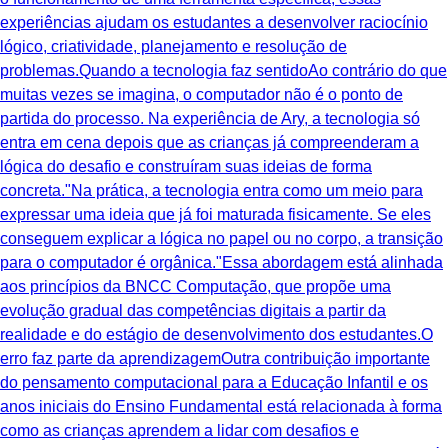
experiências ajudam os estudantes a desenvolver raciocínio
lógico, criatividade, planejamento e resolução de
problemas.Quando a tecnologia faz sentidoAo contrário do que
muitas vezes se imagina, o computador não é o ponto de
partida do processo. Na experiência de Ary, a tecnologia só
entra em cena depois que as crianças já compreenderam a
lógica do desafio e construíram suas ideias de forma
concreta."Na prática, a tecnologia entra como um meio para
expressar uma ideia que já foi maturada fisicamente. Se eles
conseguem explicar a lógica no papel ou no corpo, a transição
para o computador é orgânica."Essa abordagem está alinhada
aos princípios da BNCC Computação, que propõe uma
evolução gradual das competências digitais a partir da
realidade e do estágio de desenvolvimento dos estudantes.O
erro faz parte da aprendizagemOutra contribuição importante
do pensamento computacional para a Educação Infantil e os
anos iniciais do Ensino Fundamental está relacionada à forma
como as crianças aprendem a lidar com desafios e