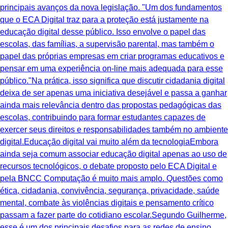
principais avanços da nova legislação. "Um dos fundamentos
que o ECA Digital traz para a proteção está justamente na
educação digital desse público. Isso envolve o papel das
escolas, das famílias, a supervisão parental, mas também o
papel das próprias empresas em criar programas educativos e
pensar em uma experiência on-line mais adequada para esse
público."Na prática, isso significa que discutir cidadania digital
deixa de ser apenas uma iniciativa desejável e passa a ganhar
ainda mais relevância dentro das propostas pedagógicas das
escolas, contribuindo para formar estudantes capazes de
exercer seus direitos e responsabilidades também no ambiente
digital.Educação digital vai muito além da tecnologiaEmbora
ainda seja comum associar educação digital apenas ao uso de
recursos tecnológicos, o debate proposto pelo ECA Digital e
pela BNCC Computação é muito mais amplo. Questões como
ética, cidadania, convivência, segurança, privacidade, saúde
mental, combate às violências digitais e pensamento crítico
passam a fazer parte do cotidiano escolar.Segundo Guilherme,
esse é um dos principais desafios para as redes de ensino.