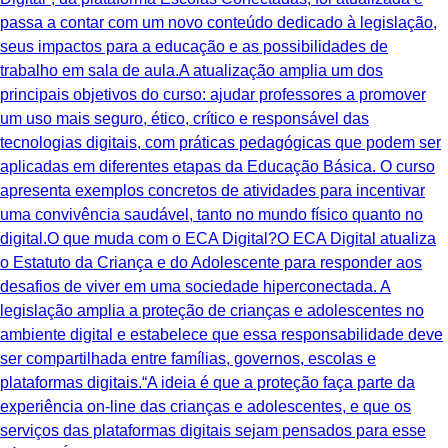
passa a contar com um novo conteúdo dedicado à legislação,
seus impactos para a educação e as possibilidades de
trabalho em sala de aula.A atualização amplia um dos
principais objetivos do curso: ajudar professores a promover
um uso mais seguro, ético, crítico e responsável das
tecnologias digitais, com práticas pedagógicas que podem ser
aplicadas em diferentes etapas da Educação Básica. O curso
apresenta exemplos concretos de atividades para incentivar
uma convivência saudável, tanto no mundo físico quanto no
digital.O que muda com o ECA Digital?O ECA Digital atualiza
o Estatuto da Criança e do Adolescente para responder aos
desafios de viver em uma sociedade hiperconectada. A
legislação amplia a proteção de crianças e adolescentes no
ambiente digital e estabelece que essa responsabilidade deve
ser compartilhada entre famílias, governos, escolas e
plataformas digitais.“A ideia é que a proteção faça parte da
experiência on-line das crianças e adolescentes, e que os
serviços das plataformas digitais sejam pensados para esse