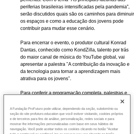
periferias brasileiras intensificadas pela pandemia”,
serão discutidos quais são os caminhos para diminuir
os espaços e como a educação dos jovens pode
contribuir para mudar esse cenário.
Para encerrar o evento, o produtor cultural Konrad
Dantas, conhecido como KondZilla, talento por trás
do maior canal de música do YouTube global, vai
apresentar a palestra "A contribuição da inovação e
da tecnologia para tornar a aprendizagem mais
atrativa para os jovens".
Para conferir a programação completa, palestras e
participantes,
clique aqui.
Gostou? Então não perca
tempo e faça a sua inscrição gratuita para participar
A Fundação ProFuturo pode utilizar, dependendo da seção, subdomínio ou
aqui
.
seção do site profuturo.education que você estiver visitando, cookies próprios
e de terceiros para fins de análise, personalização, redes sociais e para
mostrar-lhe informações personalizadas com base em seus hábitos de
navegação. Você pode aceitar todos os cookies clicando no botão "Aceitar