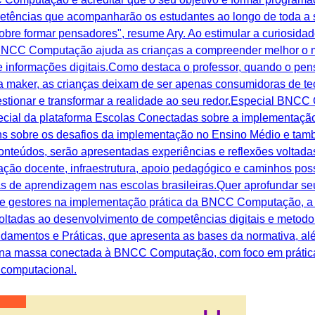
tências que acompanharão os estudantes ao longo de toda a sua
bre formar pensadores", resume Ary. Ao estimular a curiosidade
 BNCC Computação ajuda as crianças a compreender melhor o 
e informações digitais.Como destaca o professor, quando o pe
tura maker, as crianças deixam de ser apenas consumidoras de 
uestionar e transformar a realidade ao seu redor.Especial BNC
special da plataforma Escolas Conectadas sobre a implement
ens sobre os desafios da implementação no Ensino Médio e tam
teúdos, serão apresentadas experiências e reflexões voltadas
ação docente, infraestrutura, apoio pedagógico e caminhos po
s de aprendizagem nas escolas brasileiras.Quer aprofundar 
 gestores na implementação prática da BNCC Computação, a 
 voltadas ao desenvolvimento de competências digitais e metod
mentos e Práticas, que apresenta as bases da normativa, alé
 na massa conectada à BNCC Computação, com foco em prática
 computacional.