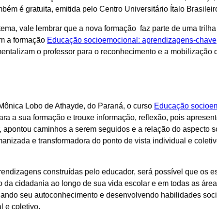
ambém é gratuita, emitida pelo Centro Universitário Ítalo Brasile
tema, vale lembrar que a nova formação faz parte de uma trilh
om a formação
Educação socioemocional: aprendizagens-chave
mentalizam o professor para o reconhecimento e a mobilização 
.
Mônica Lobo de Athayde, do Paraná, o curso
Educação socioem
ara a sua formação e trouxe informação, reflexão, pois apresen
r, apontou caminhos a serem seguidos e a relação do aspecto
izada e transformadora do ponto de vista individual e coletiv
prendizagens construídas pelo educador, será possível que os 
no da cidadania ao longo de sua vida escolar e em todas as áre
liando seu autoconhecimento e desenvolvendo habilidades soci
 e coletivo.