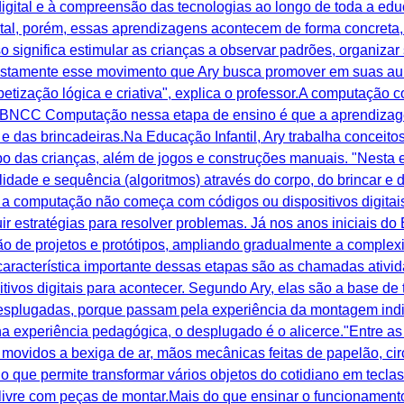
igital e à compreensão das tecnologias ao longo de toda a edu
tal, porém, essas aprendizagens acontecem de forma concreta,
so significa estimular as crianças a observar padrões, organizar 
ustamente esse movimento que Ary busca promover em suas aula
betização lógica e criativa", explica o professor.A computação
a BNCC Computação nessa etapa de ensino é que a aprendizag
 e das brincadeiras.Na Educação Infantil, Ary trabalha concei
po das crianças, além de jogos e construções manuais. "Nesta e
idade e sequência (algoritmos) através do corpo, do brincar e 
 computação não começa com códigos ou dispositivos digitai
ir estratégias para resolver problemas. Já nos anos iniciais d
o de projetos e protótipos, ampliando gradualmente a complex
característica importante dessas etapas são as chamadas ativ
vos digitais para acontecer. Segundo Ary, elas são a base de
esplugadas, porque passam pela experiência da montagem indiv
a experiência pedagógica, o desplugado é o alicerce."Entre as
s movidos a bexiga de ar, mãos mecânicas feitas de papelão, ci
o que permite transformar vários objetos do cotidiano em tecl
livre com peças de montar.Mais do que ensinar o funcionament