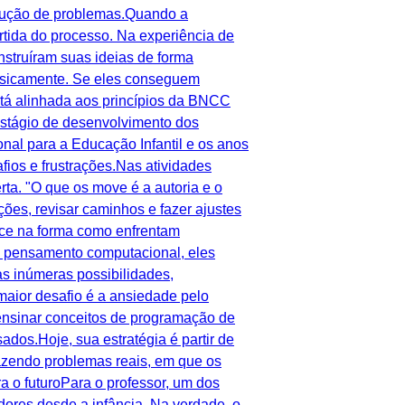
solução de problemas.Quando a
rtida do processo. Na experiência de
nstruíram suas ideias de forma
 fisicamente. Se eles conseguem
stá alinhada aos princípios da BNCC
estágio de desenvolvimento dos
nal para a Educação Infantil e os anos
ios e frustrações.Nas atividades
ta. "O que os move é a autoria e o
ões, revisar caminhos e fazer ajustes
ece na forma como enfrentam
o pensamento computacional, eles
s inúmeras possibilidades,
ior desafio é a ansiedade pelo
u ensinar conceitos de programação de
dos.Hoje, sua estratégia é partir de
razendo problemas reais, em que os
 o futuroPara o professor, um dos
ores desde a infância. Na verdade, o