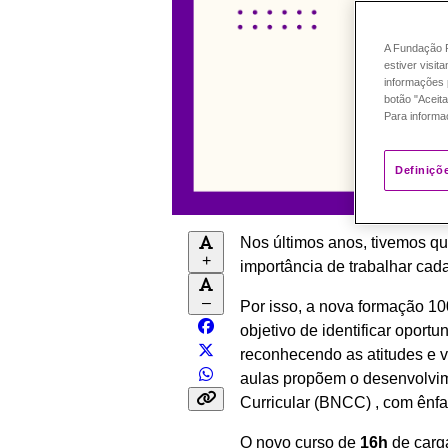
A Fundação P
estiver visit
informações 
botão "Aceita
Para informa
Definiçõ
Nos últimos anos, tivemos qu
+
importância de trabalhar ca
–
Por isso, a nova formação 1
objetivo de identificar oport
reconhecendo as atitudes e 
aulas propõem o desenvolvi
Curricular (BNCC) , com ênf
O novo curso de
16h
de carg