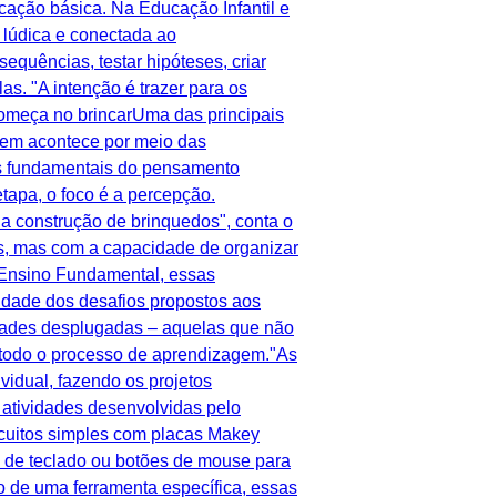
cação básica. Na Educação Infantil e
 lúdica e conectada ao
sequências, testar hipóteses, criar
s. "A intenção é trazer para os
 começa no brincarUma das principais
em acontece por meio das
tos fundamentais do pensamento
tapa, o foco é a percepção.
da construção de brinquedos", conta o
s, mas com a capacidade de organizar
o Ensino Fundamental, essas
idade dos desafios propostos aos
idades desplugadas – aquelas que não
 todo o processo de aprendizagem."As
idual, fazendo os projetos
 atividades desenvolvidas pelo
rcuitos simples com placas Makey
as de teclado ou botões de mouse para
o de uma ferramenta específica, essas