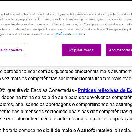
roFuturo pode utilizar, dependendo da seção, subdomínio ou seção do site profuturo.educa
ando, cookies próprios e de terceiros para fins de análise, personalização, redes sociais e pa
personalizadas com base em seus hábitos de navegação. Você pode aceitar todos os cooki
r tudo e continuar" ou configurá-los ou recusar seu uso clicando no botão "Configurar/Rejeit
ções mais detalhadas, consulte nossa
Política de cookies
es de cookies
Rejeitar todos
Aceitar todo
e aprender a lidar com as questões emocionais mais ativament
da vez mais as competências socioemocionais ficaram mais evi
00% gratuita do Escolas Conectadas -
Práticas reflexivas de 
unidades na rotina da sala de aula para desenvolver as competê
valores, analisando as abordagens e compartilhando as estrat
mento das dimensões socioemocionais nas dez competências 
ase em autoconhecimento e autocuidado, empatia e cooperação 
a horária começa no dia
9 de maio
e é
autoformativo
, ou seja