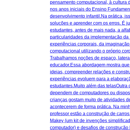
pensamento computacional, à cultura d
nos anos iniciais do Ensino Fundamen
desenvolvimento infantil.Na prática, is
soluções e aprender com os erros. É j
estudantes, antes de mais nada, a alfa
particularidades da implementação d
experiências corporais, da imaginação
computacional utilizando o próprio cor
Trabalhamos noções de espaço, lateral
educador.Essa abordagem mostra que a
ideias, compreender relações e constru
experiências evoluem para a elaboraçã
estudantes.Muito além das telasOutra 
dependem de computadores ou dispositi
crianças gostam muito de atividades d
acontecerem de forma prática. Na minh
professor estão a construção de carro
Makey (um kit de invenções simplificad
computador) e desafios de construção 