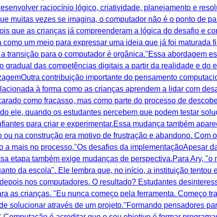
esenvolver raciocínio lógico, criatividade, planejamento e re
 que muitas vezes se imagina, o computador não é o ponto de pa
pois que as crianças já compreenderam a lógica do desafio e co
tra como um meio para expressar uma ideia que já foi maturada
o, a transição para o computador é orgânica."Essa abordagem e
radual das competências digitais a partir da realidade e do 
izagemOutra contribuição importante do pensamento computacio
elacionada à forma como as crianças aprendem a lidar com desaf
ncarado como fracasso, mas como parte do processo de descober
undo ele, quando os estudantes percebem que podem testar soluç
nfiantes para criar e experimentar.Essa mudança também apar
o ou na construção era motivo de frustração e abandono. Com 
 a mais no processo."Os desafios da implementaçãoApesar da
 etapa também exige mudanças de perspectiva.Para Ary, "o ma
uanto da escola". Ele lembra que, no início, a instituição tento
 depois nos computadores. O resultado? Estudantes desinteressa
para as crianças. "Eu nunca começo pela ferramenta. Começo t
de solucionar através de um projeto."Formando pensadores para
omputação é acreditar que o seu objetivo é formar programad