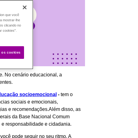
tion que você
ra mostrar-lhe
es clicando no
ar cookies".
s os cookies
e. No cenário educacional, a
dentes.
Educação socioemocional
-
tem o
ncias sociais e emocionais,
égias e recomendações.Além disso, as
gerais da Base Nacional Comum
e responsabilidade e cidadania.
, você pode seguir no seu ritmo. A