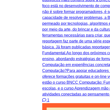
foco está no desenvolvimento de compe
não é sobre formar programadores, é so
capacidade de resolver problemas, a
permeado por tecnologias, algoritmos 
por meio da arte, do brincar e da cul
ferramentas necessárias para criar, q
reportagem faz parte de uma série e
básica. Já foram publicadas reportag
Fundamental.Ao longo dos próximos con
ensino, abordando estratégias de form
Computação em experiências concreta
Computação?Para apoiar educadores e
oferece formações gratuitas e on-line
estão o curso BNCC Computação: Funda
escolas, e o curso Aprendizagem mão
atividades conectadas ao pensamento
1