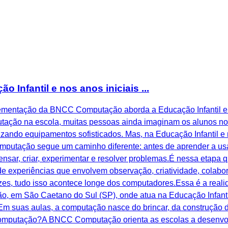
nfantil e nos anos iniciais ...
plementação da BNCC Computação aborda a Educação Infantil e 
ção na escola, muitas pessoas ainda imaginam os alunos no la
izando equipamentos sofisticados. Mas, na Educação Infantil e 
utação segue um caminho diferente: antes de aprender a usar
nsar, criar, experimentar e resolver problemas.É nessa etapa 
e experiências que envolvem observação, criatividade, colabo
es, tudo isso acontece longe dos computadores.Essa é a realid
o, em São Caetano do Sul (SP), onde atua na Educação Infant
Em suas aulas, a computação nasce do brincar, da construção 
 Computação?A BNCC Computação orienta as escolas a desenvo