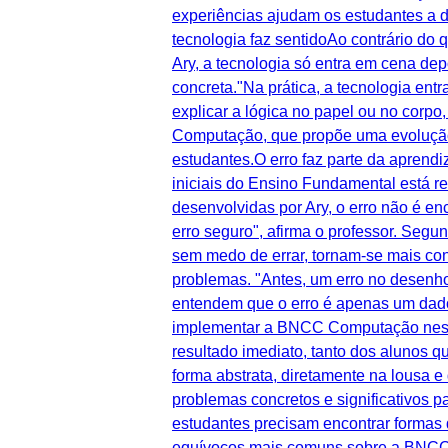
experiências ajudam os estudantes a d
tecnologia faz sentidoAo contrário do
Ary, a tecnologia só entra em cena de
concreta."Na prática, a tecnologia en
explicar a lógica no papel ou no corp
Computação, que propõe uma evolução g
estudantes.O erro faz parte da aprend
iniciais do Ensino Fundamental está r
desenvolvidas por Ary, o erro não é e
erro seguro", afirma o professor. Seg
sem medo de errar, tornam-se mais co
problemas. "Antes, um erro no desenh
entendem que o erro é apenas um dado
implementar a BNCC Computação nessa
resultado imediato, tanto dos alunos q
forma abstrata, diretamente na lousa e
problemas concretos e significativos 
estudantes precisam encontrar formas 
equívocos mais comuns sobre a BNCC C