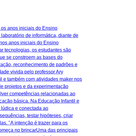
os anos iniciais do Ensino
boratório de informática, diante de
nos anos iniciais do Ensino
 tecnologias, os estudantes são
que se constroem as bases do
ração, reconhecimento de padrões e
ade vivida pelo professor Ary
il e também com atividades maker nos
de projetos e da experimentação
lver competências relacionadas ao
cação básica. Na Educação Infantil e
 lúdica e conectada ao
sequências, testar hipóteses, criar
s. "A intenção é trazer para os
 começa no brincarUma das principais