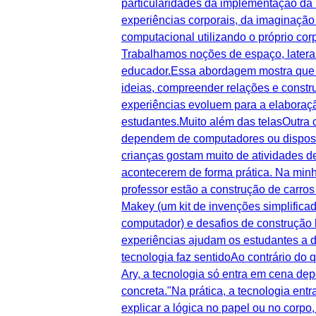
particularidades da implementação d
experiências corporais, da imaginação
computacional utilizando o próprio cor
Trabalhamos noções de espaço, lateral
educador.Essa abordagem mostra que a
ideias, compreender relações e constru
experiências evoluem para a elaboraçã
estudantes.Muito além das telasOutra 
dependem de computadores ou dispositi
crianças gostam muito de atividades d
acontecerem de forma prática. Na minh
professor estão a construção de carro
Makey (um kit de invenções simplificad
computador) e desafios de construção 
experiências ajudam os estudantes a d
tecnologia faz sentidoAo contrário do
Ary, a tecnologia só entra em cena de
concreta."Na prática, a tecnologia en
explicar a lógica no papel ou no corp