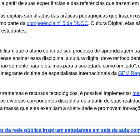
 a partir de suas experiências e das referências que trazem e
as digitais são aliadas das práticas pedagógicas que trazem o
mo parte da
competência nº 5 da BNCC
, Cultura Digital, elas
s estudantes.
sibilitam que o aluno continue seu processo de aprendizagem pa
enas ensinar essa disciplina, a cultura digital deve ter foco de
não somente para eles, mas para a sociedade como um todo”, ex
ntegrante do time de especialistas internacionais da
GEM Repo
erramentas e recursos tecnológicos, é possível implementar
met
 os diversos componentes disciplinares a partir de suas realida
na massa que eles exercitam a criatividade e promovem inovaç
s da rede pública inspiram estudantes em sala de aula com 