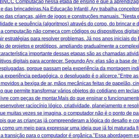
a BNCC Computação nessa etapa de ensino é que a aprendizag
 e das brincadeiras.Na Educação Infantil, Ary trabalha concei
po das crianças, além de jogos e construções manuais. "Nesta e
idade e sequência (algoritmos) através do corpo, do brincar e 
 computação não começa com códigos ou dispositivos digitai
ir estratégias para resolver problemas. Já nos anos iniciais d
o de projetos e protótipos, ampliando gradualmente a complex
característica importante dessas etapas são as chamadas ativ
vos digitais para acontecer. Segundo Ary, elas são a base de
esplugadas, porque passam pela experiência da montagem indiv
a experiência pedagógica, o desplugado é o alicerce."Entre as
s movidos a bexiga de ar, mãos mecânicas feitas de papelão, ci
o que permite transformar vários objetos do cotidiano em tecl
livre com peças de montar.Mais do que ensinar o funcionament
esenvolver raciocínio lógico, criatividade, planejamento e re
 que muitas vezes se imagina, o computador não é o ponto de pa
pois que as crianças já compreenderam a lógica do desafio e co
tra como um meio para expressar uma ideia que já foi maturada
o, a transição para o computador é orgânica."Essa abordagem e