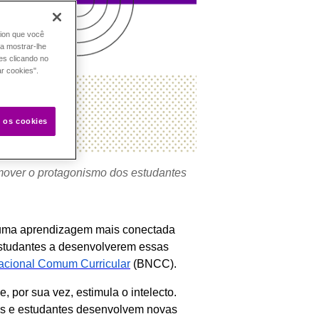
tion que você
ra mostrar-lhe
es clicando no
ar cookies".
s os cookies
omover o protagonismo dos estudantes
de uma aprendizagem mais conectada
estudantes a desenvolverem essas
cional Comum Curricular
(BNCC).
 por sua vez, estimula o intelecto.
es e estudantes desenvolvem novas