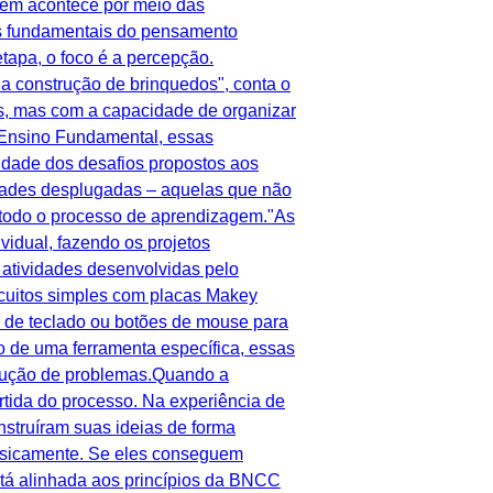
em acontece por meio das
tos fundamentais do pensamento
tapa, o foco é a percepção.
da construção de brinquedos", conta o
s, mas com a capacidade de organizar
o Ensino Fundamental, essas
idade dos desafios propostos aos
idades desplugadas – aquelas que não
 todo o processo de aprendizagem."As
idual, fazendo os projetos
 atividades desenvolvidas pelo
rcuitos simples com placas Makey
as de teclado ou botões de mouse para
o de uma ferramenta específica, essas
solução de problemas.Quando a
rtida do processo. Na experiência de
nstruíram suas ideias de forma
 fisicamente. Se eles conseguem
stá alinhada aos princípios da BNCC