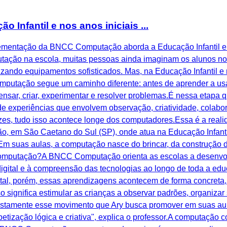
nfantil e nos anos iniciais ...
plementação da BNCC Computação aborda a Educação Infantil e 
ção na escola, muitas pessoas ainda imaginam os alunos no la
izando equipamentos sofisticados. Mas, na Educação Infantil e 
utação segue um caminho diferente: antes de aprender a usar
nsar, criar, experimentar e resolver problemas.É nessa etapa 
e experiências que envolvem observação, criatividade, colabo
es, tudo isso acontece longe dos computadores.Essa é a realid
o, em São Caetano do Sul (SP), onde atua na Educação Infant
Em suas aulas, a computação nasce do brincar, da construção 
 Computação?A BNCC Computação orienta as escolas a desenvo
igital e à compreensão das tecnologias ao longo de toda a edu
tal, porém, essas aprendizagens acontecem de forma concreta,
so significa estimular as crianças a observar padrões, organizar 
ustamente esse movimento que Ary busca promover em suas aula
betização lógica e criativa", explica o professor.A computação