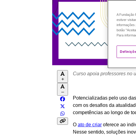
A Fundação P
estiver visit
informações 
botão "Aceita
Para informa
Definiçõ
Curso apoia professores no 
+
–
Potencializadas pelo uso das
com os desafios da atualida
competências ao longo de to
O
ato de criar
oferece ao indi
Nesse sentido, soluções ino