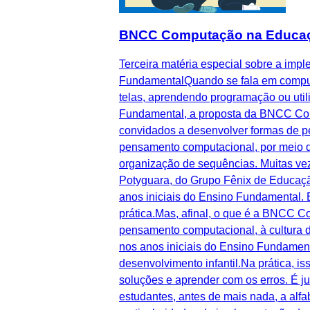
BNCC Computação na Educação I
Terceira matéria especial sobre a im
FundamentalQuando se fala em computa
telas, aprendendo programação ou util
Fundamental, a proposta da BNCC Comp
convidados a desenvolver formas de pe
pensamento computacional, por meio d
organização de sequências. Muitas vez
Potyguara, do Grupo Fênix de Educaçã
anos iniciais do Ensino Fundamental. 
prática.Mas, afinal, o que é a BNCC
pensamento computacional, à cultura d
nos anos iniciais do Ensino Fundamen
desenvolvimento infantil.Na prática, is
soluções e aprender com os erros. É j
estudantes, antes de mais nada, a alfa