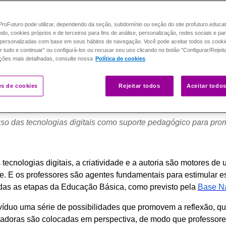
roFuturo pode utilizar, dependendo da seção, subdomínio ou seção do site profuturo.educa
ando, cookies próprios e de terceiros para fins de análise, personalização, redes sociais e pa
personalizadas com base em seus hábitos de navegação. Você pode aceitar todos os cooki
r tudo e continuar" ou configurá-los ou recusar seu uso clicando no botão "Configurar/Rejeit
ções mais detalhadas, consulte nossa
Política de cookies
es de cookies
Rejeitar todos
Aceitar todo
uso das tecnologias digitais como suporte pedagógico para pr
 tecnologias digitais, a criatividade e a autoria são motores 
de. E os professores são agentes fundamentais para estimular 
das as etapas da Educação Básica, como previsto pela
Base Na
víduo uma série de possibilidades que promovem a reflexão, que,
vadoras são colocadas em perspectiva, de modo que professor