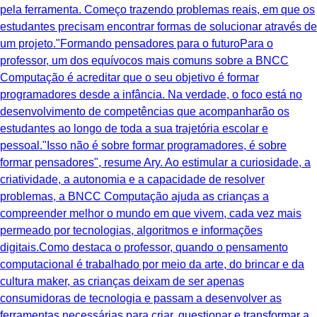
pela ferramenta. Começo trazendo problemas reais, em que os
estudantes precisam encontrar formas de solucionar através de
um projeto."Formando pensadores para o futuroPara o
professor, um dos equívocos mais comuns sobre a BNCC
Computação é acreditar que o seu objetivo é formar
programadores desde a infância. Na verdade, o foco está no
desenvolvimento de competências que acompanharão os
estudantes ao longo de toda a sua trajetória escolar e
pessoal."Isso não é sobre formar programadores, é sobre
formar pensadores", resume Ary. Ao estimular a curiosidade, a
criatividade, a autonomia e a capacidade de resolver
problemas, a BNCC Computação ajuda as crianças a
compreender melhor o mundo em que vivem, cada vez mais
permeado por tecnologias, algoritmos e informações
digitais.Como destaca o professor, quando o pensamento
computacional é trabalhado por meio da arte, do brincar e da
cultura maker, as crianças deixam de ser apenas
consumidoras de tecnologia e passam a desenvolver as
ferramentas necessárias para criar, questionar e transformar a