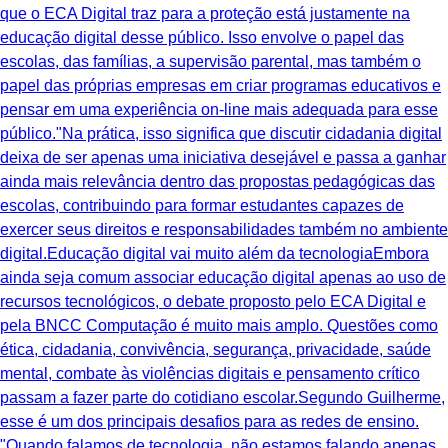
que o ECA Digital traz para a proteção está justamente na
educação digital desse público. Isso envolve o papel das
escolas, das famílias, a supervisão parental, mas também o
papel das próprias empresas em criar programas educativos e
pensar em uma experiência on-line mais adequada para esse
público."Na prática, isso significa que discutir cidadania digital
deixa de ser apenas uma iniciativa desejável e passa a ganhar
ainda mais relevância dentro das propostas pedagógicas das
escolas, contribuindo para formar estudantes capazes de
exercer seus direitos e responsabilidades também no ambiente
digital.Educação digital vai muito além da tecnologiaEmbora
ainda seja comum associar educação digital apenas ao uso de
recursos tecnológicos, o debate proposto pelo ECA Digital e
pela BNCC Computação é muito mais amplo. Questões como
ética, cidadania, convivência, segurança, privacidade, saúde
mental, combate às violências digitais e pensamento crítico
passam a fazer parte do cotidiano escolar.Segundo Guilherme,
esse é um dos principais desafios para as redes de ensino.
"Quando falamos de tecnologia, não estamos falando apenas