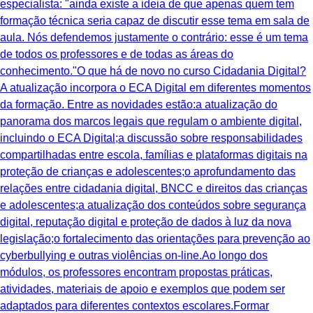
especialista: "ainda existe a ideia de que apenas quem tem
formação técnica seria capaz de discutir esse tema em sala de
aula. Nós defendemos justamente o contrário: esse é um tema
de todos os professores e de todas as áreas do
conhecimento."O que há de novo no curso Cidadania Digital?
A atualização incorpora o ECA Digital em diferentes momentos
da formação. Entre as novidades estão:a atualização do
panorama dos marcos legais que regulam o ambiente digital,
incluindo o ECA Digital;a discussão sobre responsabilidades
compartilhadas entre escola, famílias e plataformas digitais na
proteção de crianças e adolescentes;o aprofundamento das
relações entre cidadania digital, BNCC e direitos das crianças
e adolescentes;a atualização dos conteúdos sobre segurança
digital, reputação digital e proteção de dados à luz da nova
legislação;o fortalecimento das orientações para prevenção ao
cyberbullying e outras violências on-line.Ao longo dos
módulos, os professores encontram propostas práticas,
atividades, materiais de apoio e exemplos que podem ser
adaptados para diferentes contextos escolares.Formar