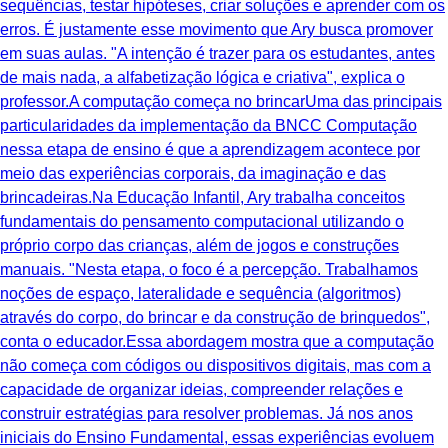
sequências, testar hipóteses, criar soluções e aprender com os
erros. É justamente esse movimento que Ary busca promover
em suas aulas. "A intenção é trazer para os estudantes, antes
de mais nada, a alfabetização lógica e criativa", explica o
professor.A computação começa no brincarUma das principais
particularidades da implementação da BNCC Computação
nessa etapa de ensino é que a aprendizagem acontece por
meio das experiências corporais, da imaginação e das
brincadeiras.Na Educação Infantil, Ary trabalha conceitos
fundamentais do pensamento computacional utilizando o
próprio corpo das crianças, além de jogos e construções
manuais. "Nesta etapa, o foco é a percepção. Trabalhamos
noções de espaço, lateralidade e sequência (algoritmos)
através do corpo, do brincar e da construção de brinquedos",
conta o educador.Essa abordagem mostra que a computação
não começa com códigos ou dispositivos digitais, mas com a
capacidade de organizar ideias, compreender relações e
construir estratégias para resolver problemas. Já nos anos
iniciais do Ensino Fundamental, essas experiências evoluem