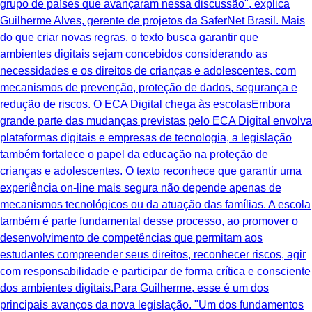
grupo de países que avançaram nessa discussão", explica
Guilherme Alves, gerente de projetos da SaferNet Brasil. Mais
do que criar novas regras, o texto busca garantir que
ambientes digitais sejam concebidos considerando as
necessidades e os direitos de crianças e adolescentes, com
mecanismos de prevenção, proteção de dados, segurança e
redução de riscos. O ECA Digital chega às escolasEmbora
grande parte das mudanças previstas pelo ECA Digital envolva
plataformas digitais e empresas de tecnologia, a legislação
também fortalece o papel da educação na proteção de
crianças e adolescentes. O texto reconhece que garantir uma
experiência on-line mais segura não depende apenas de
mecanismos tecnológicos ou da atuação das famílias. A escola
também é parte fundamental desse processo, ao promover o
desenvolvimento de competências que permitam aos
estudantes compreender seus direitos, reconhecer riscos, agir
com responsabilidade e participar de forma crítica e consciente
dos ambientes digitais.Para Guilherme, esse é um dos
principais avanços da nova legislação. "Um dos fundamentos