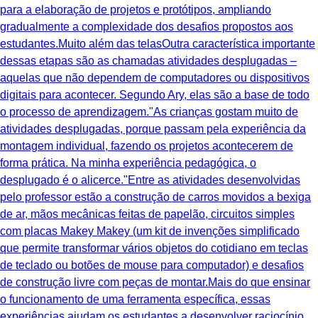
para a elaboração de projetos e protótipos, ampliando
gradualmente a complexidade dos desafios propostos aos
estudantes.Muito além das telasOutra característica importante
dessas etapas são as chamadas atividades desplugadas –
aquelas que não dependem de computadores ou dispositivos
digitais para acontecer. Segundo Ary, elas são a base de todo
o processo de aprendizagem."As crianças gostam muito de
atividades desplugadas, porque passam pela experiência da
montagem individual, fazendo os projetos acontecerem de
forma prática. Na minha experiência pedagógica, o
desplugado é o alicerce."Entre as atividades desenvolvidas
pelo professor estão a construção de carros movidos a bexiga
de ar, mãos mecânicas feitas de papelão, circuitos simples
com placas Makey Makey (um kit de invenções simplificado
que permite transformar vários objetos do cotidiano em teclas
de teclado ou botões de mouse para computador) e desafios
de construção livre com peças de montar.Mais do que ensinar
o funcionamento de uma ferramenta específica, essas
experiências ajudam os estudantes a desenvolver raciocínio