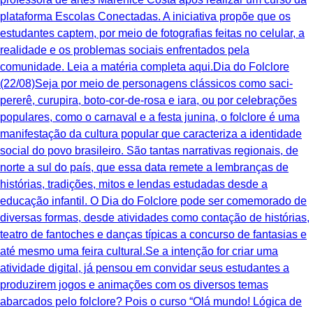
plataforma Escolas Conectadas. A iniciativa propõe que os
estudantes captem, por meio de fotografias feitas no celular, a
realidade e os problemas sociais enfrentados pela
comunidade. Leia a matéria completa aqui.Dia do Folclore
(22/08)Seja por meio de personagens clássicos como saci-
pererê, curupira, boto-cor-de-rosa e iara, ou por celebrações
populares, como o carnaval e a festa junina, o folclore é uma
manifestação da cultura popular que caracteriza a identidade
social do povo brasileiro. São tantas narrativas regionais, de
norte a sul do país, que essa data remete a lembranças de
histórias, tradições, mitos e lendas estudadas desde a
educação infantil. O Dia do Folclore pode ser comemorado de
diversas formas, desde atividades como contação de histórias,
teatro de fantoches e danças típicas a concurso de fantasias e
até mesmo uma feira cultural.Se a intenção for criar uma
atividade digital, já pensou em convidar seus estudantes a
produzirem jogos e animações com os diversos temas
abarcados pelo folclore? Pois o curso “Olá mundo! Lógica de