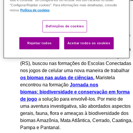
tudo e continuar" ou configurá-los ou recusar seu uso clicando no botão
"Configurar/Rejeitar cookies". Para informações mais detalhadas, consulte
as tarefas.
nossa
Política de cookies
Inspire-se!
Definições de cookies
Em meio de uma rotina na pandemia, com três filhos
e 14 turmas para o componente curricular de
Rejeitar todos
Aceitar todos os cookies
Ciências dos Anos Finais do Ensino Fundamental, a
professora Maristela Muller Donel, de Sapiranga
(RS), buscou nas formações do Escolas Conectadas
nos jogos de celular uma nova maneira de trabalhar
os biomas nas aulas de ciências.
Maristela
encontrou na formação
Jornada nos
biomas:
biodiversidade e conservação em forma
de jogo
a solução para envolvê-los. Por meio de
uma aventura investigativa, são abordados aspectos
gerais, fauna, flora e ameaças à biodiversidade dos
biomas Amazônia, Mata Atlântica, Cerrado, Caatinga,
Pampa e Pantanal.