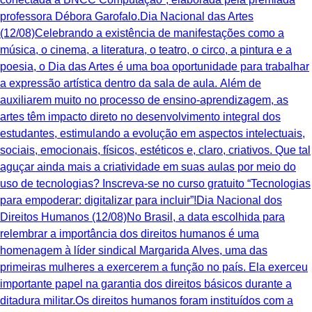
professora Débora Garofalo.Dia Nacional das Artes
(12/08)Celebrando a existência de manifestações como a
música, o cinema, a literatura, o teatro, o circo, a pintura e a
poesia, o Dia das Artes é uma boa oportunidade para trabalhar
a expressão artística dentro da sala de aula. Além de
auxiliarem muito no processo de ensino-aprendizagem, as
artes têm impacto direto no desenvolvimento integral dos
estudantes, estimulando a evolução em aspectos intelectuais,
sociais, emocionais, físicos, estéticos e, claro, criativos. ‍Que tal
aguçar ainda mais a criatividade em suas aulas por meio do
uso de tecnologias? Inscreva-se no curso gratuito “Tecnologias
para empoderar: digitalizar para incluir”!Dia Nacional dos
Direitos Humanos (12/08)No Brasil, a data escolhida para
relembrar a importância dos direitos humanos é uma
homenagem à líder sindical Margarida Alves, uma das
primeiras mulheres a exercerem a função no país. Ela exerceu
importante papel na garantia dos direitos básicos durante a
ditadura militar.Os direitos humanos foram instituídos com a