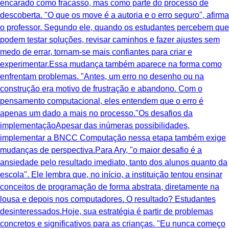
encarado como fracasso, mas como parte do processo de
descoberta. "O que os move é a autoria e o erro seguro", afirma
o professor. Segundo ele, quando os estudantes percebem que
podem testar soluções, revisar caminhos e fazer ajustes sem
medo de errar, tornam-se mais confiantes para criar e
experimentar.Essa mudança também aparece na forma como
enfrentam problemas. "Antes, um erro no desenho ou na
construção era motivo de frustração e abandono. Com o
pensamento computacional, eles entendem que o erro é
apenas um dado a mais no processo."Os desafios da
implementaçãoApesar das inúmeras possibilidades,
implementar a BNCC Computação nessa etapa também exige
mudanças de perspectiva.Para Ary, "o maior desafio é a
ansiedade pelo resultado imediato, tanto dos alunos quanto da
escola". Ele lembra que, no início, a instituição tentou ensinar
conceitos de programação de forma abstrata, diretamente na
lousa e depois nos computadores. O resultado? Estudantes
desinteressados.Hoje, sua estratégia é partir de problemas
concretos e significativos para as crianças. "Eu nunca começo