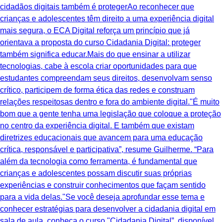
cidadãos digitais também é protegerAo reconhecer que
crianças e adolescentes têm direito a uma experiência digital
mais segura, o ECA Digital reforça um princípio que já
orientava a proposta do curso Cidadania Digital: proteger
também significa educar.Mais do que ensinar a utilizar
tecnologias, cabe à escola criar oportunidades para que
estudantes compreendam seus direitos, desenvolvam senso
crítico, participem de forma ética das redes e construam
relações respeitosas dentro e fora do ambiente digital."É muito
bom que a gente tenha uma legislação que coloque a proteção
no centro da experiência digital. E também que existam
diretrizes educacionais que avancem para uma educação
crítica, responsável e participativa”, resume Guilherme. “Para
além da tecnologia como ferramenta, é fundamental que
crianças e adolescentes possam discutir suas próprias
experiências e construir conhecimentos que façam sentido
para a vida delas."Se você deseja aprofundar esse tema e
conhecer estratégias para desenvolver a cidadania digital em
sala de aula, conheça o curso "Cidadania Digital”, disponível