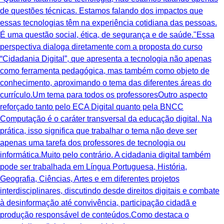
de questões técnicas. Estamos falando dos impactos que
essas tecnologias têm na experiência cotidiana das pessoas.
É uma questão social, ética, de segurança e de saúde."Essa
perspectiva dialoga diretamente com a proposta do curso
“Cidadania Digital”, que apresenta a tecnologia não apenas
como ferramenta pedagógica, mas também como objeto de
conhecimento, aproximando o tema das diferentes áreas do
currículo.Um tema para todos os professoresOutro aspecto
reforçado tanto pelo ECA Digital quanto pela BNCC
Computação é o caráter transversal da educação digital. Na
prática, isso significa que trabalhar o tema não deve ser
apenas uma tarefa dos professores de tecnologia ou
informática.Muito pelo contrário. A cidadania digital também
pode ser trabalhada em Língua Portuguesa, História,
Geografia, Ciências, Artes e em diferentes projetos
interdisciplinares, discutindo desde direitos digitais e combate
à desinformação até convivência, participação cidadã e
produção responsável de conteúdos.Como destaca o