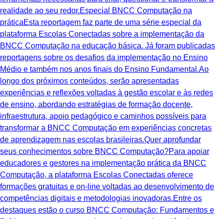
realidade ao seu redor.Especial BNCC Computação na
práticaEsta reportagem faz parte de uma série especial da
plataforma Escolas Conectadas sobre a implementação da
BNCC Computação na educação básica. Já foram publicadas
reportagens sobre os desafios da implementação no Ensino
Médio e também nos anos finais do Ensino Fundamental.Ao
longo dos próximos conteúdos, serão apresentadas
experiências e reflexões voltadas à gestão escolar e às redes
de ensino, abordando estratégias de formação docente,
infraestrutura, apoio pedagógico e caminhos possíveis para
transformar a BNCC Computação em experiências concretas
de aprendizagem nas escolas brasileiras.Quer aprofundar
seus conhecimentos sobre BNCC Computação?Para apoiar
educadores e gestores na implementação prática da BNCC
Computação, a plataforma Escolas Conectadas oferece
formações gratuitas e on-line voltadas ao desenvolvimento de
competências digitais e metodologias inovadoras.Entre os
destaques estão o curso BNCC Computação: Fundamentos e