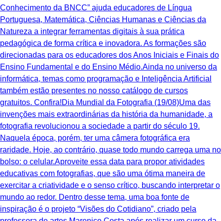
Conhecimento da BNCC” ajuda educadores de Língua
Portuguesa, Matemática, Ciências Humanas e Ciências da
Natureza a integrar ferramentas digitais à sua prática
pedagógica de forma crítica e inovadora. As formações são
direcionadas para os educadores dos Anos Iniciais e Finais do
Ensino Fundamental e do Ensino Médio.Ainda no universo da
informática, temas como programação e Inteligência Artificial
também estão presentes no nosso catálogo de cursos
gratuitos. Confira!Dia Mundial da Fotografia (19/08)Uma das
invenções mais extraordinárias da história da humanidade, a
fotografia revolucionou a sociedade a partir do século 19.
Naquela época, porém, ter uma câmera fotográfica era
raridade. Hoje, ao contrário, quase todo mundo carrega uma no
bolso: o celular.Aproveite essa data para propor atividades
educativas com fotografias, que são uma ótima maneira de
exercitar a criatividade e o senso crítico, buscando interpretar o
mundo ao redor. Dentro desse tema, uma boa fonte de
inspiração é o projeto “Visões do Cotidiano”, criado pela
professora de artes Marenice Costa após realizar um curso da