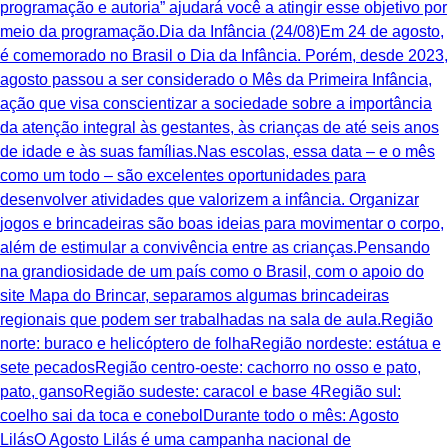
programação e autoria” ajudará você a atingir esse objetivo por
meio da programação.Dia da Infância (24/08)Em 24 de agosto,
é comemorado no Brasil o Dia da Infância. Porém, desde 2023,
agosto passou a ser considerado o Mês da Primeira Infância,
ação que visa conscientizar a sociedade sobre a importância
da atenção integral às gestantes, às crianças de até seis anos
de idade e às suas famílias.Nas escolas, essa data – e o mês
como um todo – são excelentes oportunidades para
desenvolver atividades que valorizem a infância. Organizar
jogos e brincadeiras são boas ideias para movimentar o corpo,
além de estimular a convivência entre as crianças.Pensando
na grandiosidade de um país como o Brasil, com o apoio do
site Mapa do Brincar, separamos algumas brincadeiras
regionais que podem ser trabalhadas na sala de aula.Região
norte: buraco e helicóptero de folhaRegião nordeste: estátua e
sete pecadosRegião centro-oeste: cachorro no osso e pato,
pato, gansoRegião sudeste: caracol e base 4Região sul:
coelho sai da toca e conebolDurante todo o mês: Agosto
LilásO Agosto Lilás é uma campanha nacional de