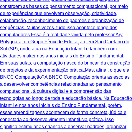
constroem as bases do pensamento computacional, por meio
de experiências que envolvem observação, criatividade,
colaboração, reconhecimento de padrões e organização de
sequências. Muitas vezes, tudo isso acontece longe dos
computadores.Essa é a realidade vivida pelo professor Ary
Potyguara, do Grupo Fênix de Educação, em São Caetano do
Sul (SP), onde atua na Educação Infantil e também com
atividades maker nos anos iniciais do Ensino Fundamental.
Em suas aulas, a computação nasce do brincar, da construção
de projetos e da experimentação prática.Mas, afinal, o que é a
BNCC Computação?A BNCC Computação orienta as escolas
a desenvolver competências relacionadas ao pensamento
computacional, à cultura digital e à compreensão das
tecnologias ao longo de toda a educação básica. Na Educação
Infantil e nos anos iniciais do Ensino Fundamental, porém,
essas aprendizagens acontecem de forma concreta, lúdica e
conectada ao desenvolvimento infantil.Na prática, isso
significa estimular as crianças a observar padrões, organizar