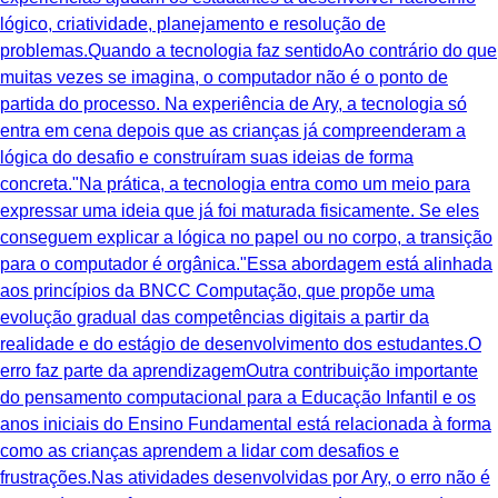
lógico, criatividade, planejamento e resolução de
problemas.Quando a tecnologia faz sentidoAo contrário do que
muitas vezes se imagina, o computador não é o ponto de
partida do processo. Na experiência de Ary, a tecnologia só
entra em cena depois que as crianças já compreenderam a
lógica do desafio e construíram suas ideias de forma
concreta."Na prática, a tecnologia entra como um meio para
expressar uma ideia que já foi maturada fisicamente. Se eles
conseguem explicar a lógica no papel ou no corpo, a transição
para o computador é orgânica."Essa abordagem está alinhada
aos princípios da BNCC Computação, que propõe uma
evolução gradual das competências digitais a partir da
realidade e do estágio de desenvolvimento dos estudantes.O
erro faz parte da aprendizagemOutra contribuição importante
do pensamento computacional para a Educação Infantil e os
anos iniciais do Ensino Fundamental está relacionada à forma
como as crianças aprendem a lidar com desafios e
frustrações.Nas atividades desenvolvidas por Ary, o erro não é