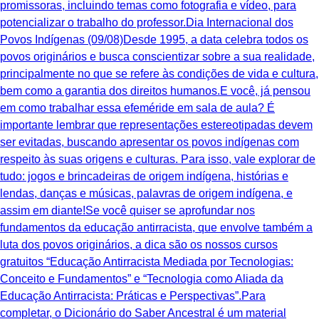
promissoras, incluindo temas como fotografia e vídeo, para
potencializar o trabalho do professor.Dia Internacional dos
Povos Indígenas (09/08)Desde 1995, a data celebra todos os
povos originários e busca conscientizar sobre a sua realidade,
principalmente no que se refere às condições de vida e cultura,
bem como a garantia dos direitos humanos.E você, já pensou
em como trabalhar essa efeméride em sala de aula? É
importante lembrar que representações estereotipadas devem
ser evitadas, buscando apresentar os povos indígenas com
respeito às suas origens e culturas. Para isso, vale explorar de
tudo: jogos e brincadeiras de origem indígena, histórias e
lendas, danças e músicas, palavras de origem indígena, e
assim em diante!Se você quiser se aprofundar nos
fundamentos da educação antirracista, que envolve também a
luta dos povos originários, a dica são os nossos cursos
gratuitos “Educação Antirracista Mediada por Tecnologias:
Conceito e Fundamentos” e “Tecnologia como Aliada da
Educação Antirracista: Práticas e Perspectivas”.Para
completar, o Dicionário do Saber Ancestral é um material