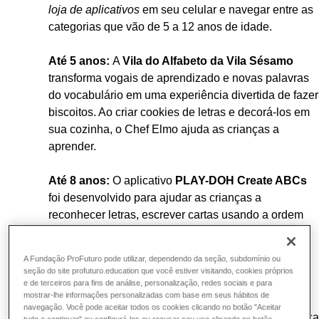
loja de aplicativos
em seu celular e navegar entre as
categorias que vão de 5 a 12 anos de idade.
Até 5 anos:
A
Vila do Alfabeto da Vila Sésamo
transforma vogais de aprendizado e novas palavras
do vocabulário em uma experiência divertida de fazer
biscoitos. Ao criar cookies de letras e decorá-los em
sua cozinha, o Chef Elmo ajuda as crianças a
aprender.
Até 8 anos:
O aplicativo
PLAY-DOH Create ABCs
foi desenvolvido para ajudar as crianças a
reconhecer letras, escrever cartas usando a ordem
correta dos traços e associar letras a sons.
A Fundação ProFuturo pode utilizar, dependendo da seção, subdomínio ou
Até 12 anos:
A
Tabuada Divertida
ajuda a prática
seção do site profuturo.education que você estiver visitando, cookies próprios
por meio de uma série de aventura. O algoritmo
e de terceiros para fins de análise, personalização, redes sociais e para
mostrar-lhe informações personalizadas com base em seus hábitos de
adaptativo identifica os fatores de multiplicação que
navegação. Você pode aceitar todos os cookies clicando no botão "Aceitar
cada jovem considera mais complicado e personaliza