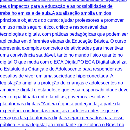
seus impactos para a educação e as possibilidades de
trabalho em sala de aula.A atualização amplia um dos
principais objetivos do curso: ajudar professores a promover
um uso mais seguro, ético, crítico e responsável das
tecnologias digitais, com práticas pedagógicas que podem ser
aplicadas em diferentes etapas da Educação Básica. O curso
apresenta exemplos concretos de atividades para incentivar
uma convivência saudável, tanto no mundo físico quanto no
digital.O que muda com o ECA Digital?O ECA Digital atualiza
o Estatuto da Criança e do Adolescente para responder aos
desafios de viver em uma sociedade hiperconectada. A
legislação amplia a proteção de crianças e adolescentes no
ambiente digital e estabelece que essa responsabilidade deve
ser compartilhada entre famílias, governos, escolas e
plataformas digitais.“A ideia é que a proteção faça parte da
experiência on-line das crianças e adolescentes, e que os
serviços das plataformas digitais sejam pensados para esse
público. É uma legislação importante, que coloca o Brasil no