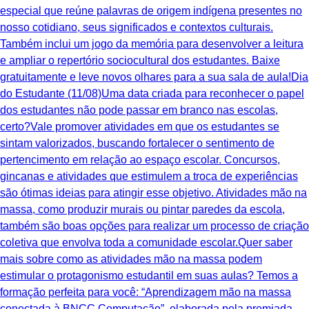
especial que reúne palavras de origem indígena presentes no
nosso cotidiano, seus significados e contextos culturais.
Também inclui um jogo da memória para desenvolver a leitura
e ampliar o repertório sociocultural dos estudantes. Baixe
gratuitamente e leve novos olhares para a sua sala de aula!Dia
do Estudante (11/08)Uma data criada para reconhecer o papel
dos estudantes não pode passar em branco nas escolas,
certo?Vale promover atividades em que os estudantes se
sintam valorizados, buscando fortalecer o sentimento de
pertencimento em relação ao espaço escolar. Concursos,
gincanas e atividades que estimulem a troca de experiências
são ótimas ideias para atingir esse objetivo. Atividades mão na
massa, como produzir murais ou pintar paredes da escola,
também são boas opções para realizar um processo de criação
coletiva que envolva toda a comunidade escolar.Quer saber
mais sobre como as atividades mão na massa podem
estimular o protagonismo estudantil em suas aulas? Temos a
formação perfeita para você: “Aprendizagem mão na massa
conectada à BNCC Computação”, elaborada pela premiada