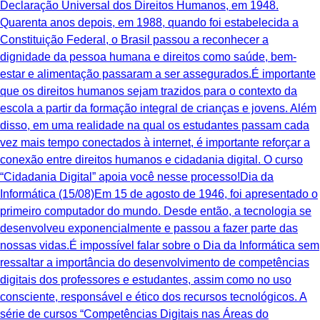
Declaração Universal dos Direitos Humanos, em 1948.
Quarenta anos depois, em 1988, quando foi estabelecida a
Constituição Federal, o Brasil passou a reconhecer a
dignidade da pessoa humana e direitos como saúde, bem-
estar e alimentação passaram a ser assegurados.É importante
que os direitos humanos sejam trazidos para o contexto da
escola a partir da formação integral de crianças e jovens. Além
disso, em uma realidade na qual os estudantes passam cada
vez mais tempo conectados à internet, é importante reforçar a
conexão entre direitos humanos e cidadania digital. O curso
“Cidadania Digital” apoia você nesse processo!Dia da
Informática (15/08)Em 15 de agosto de 1946, foi apresentado o
primeiro computador do mundo. Desde então, a tecnologia se
desenvolveu exponencialmente e passou a fazer parte das
nossas vidas.É impossível falar sobre o Dia da Informática sem
ressaltar a importância do desenvolvimento de competências
digitais dos professores e estudantes, assim como no uso
consciente, responsável e ético dos recursos tecnológicos. A
série de cursos “Competências Digitais nas Áreas do