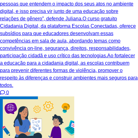
pessoas que entendem o impacto dos seus atos no ambiente
digital, e isso precisa vir junto de uma educação sobre
relações de gênero”, defende Juliana.O curso gratuito
Cidadania Digital, da plataforma Escolas Conectadas, oferece
subsídios para que educadores desenvolvam essas
competências em sala de aula, abordando temas como
convivência on-line, segurança, direitos, responsabilidades,
participação cidadã e uso crítico das tecnologias.Ao fortalecer
a educação para a cidadania digital, as escolas contribuem
para prevenir diferentes formas de violência, promover o
respeito às diferenças e construir ambientes mais seguros para
todos.
0