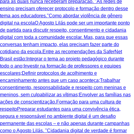
para as quais nunca receberam preparação. "As redes de
ensino precisam oferecer protocolo e formação dentro desse
tema aos educadores."Como abordar violência de gênero
digital na escolaO Agosto Lilás pode ser um importante ponto
de partida para discutir respeito, consentimento e cidadania
digital com toda a comunidade escolar. Mas, para que essas
conversas tenham impacto, elas precisam fazer parte do
cotidiano da escola.Entre as recomendações da SaferNet
Brasil estão:Integrar o tema ao projeto pedagógico durante
todo o ano;Investir na formação de professores e equipes
escolares;Definir protocolos de acolhimento e
encaminhamento antes que um caso aconteça;Trabalhar
consentimento, responsabilidade e respeito com meninas e
meninos, sem culpabilizar as vítimas;Envolver as famílias nas
ações de conscientização.Formação para uma cultura de
respeitoPreparar estudantes para uma convivência ética,
segura e responsável no ambiente digital é um desafio
permanente das escolas – e não apenas durante campanhas
como o Agosto Lilás. "Cidadania digital de verdade é formar