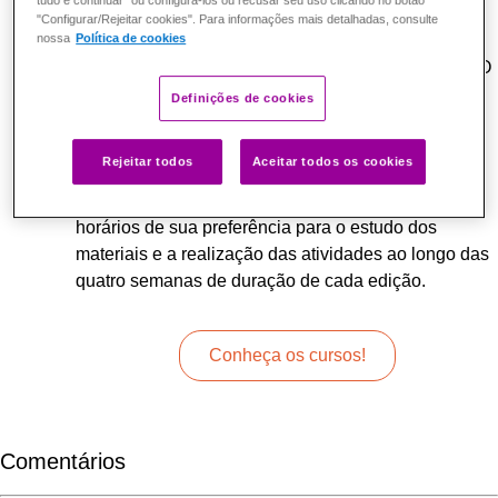
tudo e continuar" ou configurá-los ou recusar seu uso clicando no botão
Escolas Conectadas
estão alinhadas à BNCC, são
"Configurar/Rejeitar cookies". Para informações mais detalhadas, consulte
100% gratuitas e certificadas por instituições de
nossa
Política de cookies
ensino reconhecidas pelo Ministério da Educação. O
educador conta com 49 opções para a sua
Definições de cookies
atualização profissional entre cursos mediados e
autoformativos de diferentes cargas horárias. Nas
Rejeitar todos
Aceitar todos os cookies
duas modalidades, é priorizada a flexibilização da
rotina de estudos do docente, que escolhe os
horários de sua preferência para o estudo dos
materiais e a realização das atividades ao longo das
quatro semanas de duração de cada edição.
Conheça os cursos!
Comentários