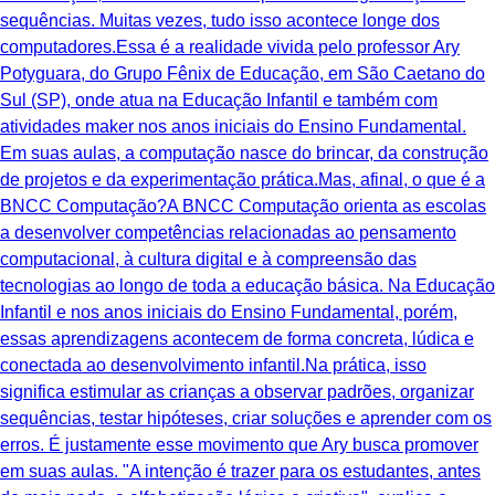
sequências. Muitas vezes, tudo isso acontece longe dos
computadores.Essa é a realidade vivida pelo professor Ary
Potyguara, do Grupo Fênix de Educação, em São Caetano do
Sul (SP), onde atua na Educação Infantil e também com
atividades maker nos anos iniciais do Ensino Fundamental.
Em suas aulas, a computação nasce do brincar, da construção
de projetos e da experimentação prática.Mas, afinal, o que é a
BNCC Computação?A BNCC Computação orienta as escolas
a desenvolver competências relacionadas ao pensamento
computacional, à cultura digital e à compreensão das
tecnologias ao longo de toda a educação básica. Na Educação
Infantil e nos anos iniciais do Ensino Fundamental, porém,
essas aprendizagens acontecem de forma concreta, lúdica e
conectada ao desenvolvimento infantil.Na prática, isso
significa estimular as crianças a observar padrões, organizar
sequências, testar hipóteses, criar soluções e aprender com os
erros. É justamente esse movimento que Ary busca promover
em suas aulas. "A intenção é trazer para os estudantes, antes