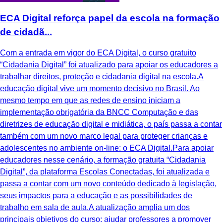
ECA Digital reforça papel da escola na formação
de cidadã...
Com a entrada em vigor do ECA Digital, o curso gratuito
“Cidadania Digital” foi atualizado para apoiar os educadores a
trabalhar direitos, proteção e cidadania digital na escola.A
educação digital vive um momento decisivo no Brasil. Ao
mesmo tempo em que as redes de ensino iniciam a
implementação obrigatória da BNCC Computação e das
diretrizes de educação digital e midiática, o país passa a contar
também com um novo marco legal para proteger crianças e
adolescentes no ambiente on-line: o ECA Digital.Para apoiar
educadores nesse cenário, a formação gratuita “Cidadania
Digital”, da plataforma Escolas Conectadas, foi atualizada e
passa a contar com um novo conteúdo dedicado à legislação,
seus impactos para a educação e as possibilidades de
trabalho em sala de aula.A atualização amplia um dos
principais objetivos do curso: ajudar professores a promover