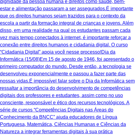
dignidade da pessoa humana e direitos como saúde, bem-
estar e alimentação passaram a ser assegurados.É importante
que os direitos humanos sejam trazidos para o contexto da
escola a partir da formação integral de crianças e jovens. Além
disso, em uma realidade na qual os estudantes passam cada
vez mais tempo conectados à internet, é importante reforçar a
conexão entre direitos humanos e cidadania digital. O curso
“Cidadania Digital” apoia você nesse processo!Dia da
Informática (15/08)Em 15 de agosto de 1946, foi apresentado o
primeiro computador do mundo. Desde então, a tecnologia se
desenvolveu exponencialmente e passou a fazer parte das
nossas vidas.É impossível falar sobre o Dia da Informática sem
ressaltar a importância do desenvolvimento de competências
digitais dos professores e estudantes, assim como no uso
consciente, responsável e ético dos recursos tecnológicos. A
série de cursos “Competências Digitais nas Áreas do
Conhecimento da BNCC” ajuda educadores de Língua
Portuguesa, Matemática, Ciências Humanas e Ciências da
Natureza a integrar ferramentas digitais à sua prática