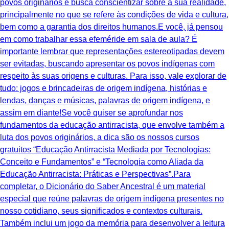
povos originários e busca conscientizar sobre a sua realidade,
principalmente no que se refere às condições de vida e cultura,
bem como a garantia dos direitos humanos.E você, já pensou
em como trabalhar essa efeméride em sala de aula? É
importante lembrar que representações estereotipadas devem
ser evitadas, buscando apresentar os povos indígenas com
respeito às suas origens e culturas. Para isso, vale explorar de
tudo: jogos e brincadeiras de origem indígena, histórias e
lendas, danças e músicas, palavras de origem indígena, e
assim em diante!Se você quiser se aprofundar nos
fundamentos da educação antirracista, que envolve também a
luta dos povos originários, a dica são os nossos cursos
gratuitos “Educação Antirracista Mediada por Tecnologias:
Conceito e Fundamentos” e “Tecnologia como Aliada da
Educação Antirracista: Práticas e Perspectivas”.Para
completar, o Dicionário do Saber Ancestral é um material
especial que reúne palavras de origem indígena presentes no
nosso cotidiano, seus significados e contextos culturais.
Também inclui um jogo da memória para desenvolver a leitura