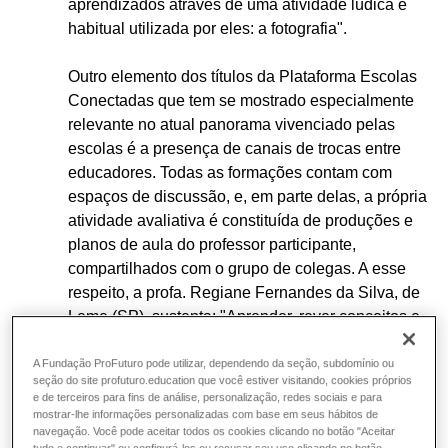
aprendizados através de uma atividade lúdica e
habitual utilizada por eles: a fotografia".
Outro elemento dos títulos da Plataforma Escolas
Conectadas que tem se mostrado especialmente
relevante no atual panorama vivenciado pelas
escolas é a presença de canais de trocas entre
educadores. Todas as formações contam com
espaços de discussão, e, em parte delas, a própria
atividade avaliativa é constituída de produções e
planos de aula do professor participante,
compartilhados com o grupo de colegas. A esse
respeito, a profa. Regiane Fernandes da Silva, de
Leme (SP), sustenta: "Aprender, rever conceitos e
paradigmas, bem como trocar ideias com outros
profissionais é fundamental para a formação
A Fundação ProFuturo pode utilizar, dependendo da seção, subdomínio ou
seção do site profuturo.education que você estiver visitando, cookies próprios
continuada do professor".
e de terceiros para fins de análise, personalização, redes sociais e para
mostrar-lhe informações personalizadas com base em seus hábitos de
navegação. Você pode aceitar todos os cookies clicando no botão "Aceitar
Todas as formações oferecidas na
Plataforma