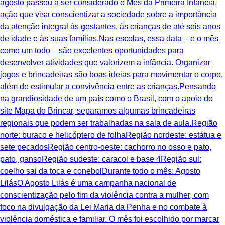
agosto passou a ser considerado o Mês da Primeira Infância,
ação que visa conscientizar a sociedade sobre a importância
da atenção integral às gestantes, às crianças de até seis anos
de idade e às suas famílias.Nas escolas, essa data – e o mês
como um todo – são excelentes oportunidades para
desenvolver atividades que valorizem a infância. Organizar
jogos e brincadeiras são boas ideias para movimentar o corpo,
além de estimular a convivência entre as crianças.Pensando
na grandiosidade de um país como o Brasil, com o apoio do
site Mapa do Brincar, separamos algumas brincadeiras
regionais que podem ser trabalhadas na sala de aula.Região
norte: buraco e helicóptero de folhaRegião nordeste: estátua e
sete pecadosRegião centro-oeste: cachorro no osso e pato,
pato, gansoRegião sudeste: caracol e base 4Região sul:
coelho sai da toca e conebolDurante todo o mês: Agosto
LilásO Agosto Lilás é uma campanha nacional de
conscientização pelo fim da violência contra a mulher, com
foco na divulgação da Lei Maria da Penha e no combate à
violência doméstica e familiar. O mês foi escolhido por marcar