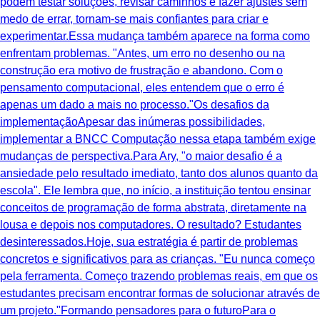
podem testar soluções, revisar caminhos e fazer ajustes sem
medo de errar, tornam-se mais confiantes para criar e
experimentar.Essa mudança também aparece na forma como
enfrentam problemas. "Antes, um erro no desenho ou na
construção era motivo de frustração e abandono. Com o
pensamento computacional, eles entendem que o erro é
apenas um dado a mais no processo."Os desafios da
implementaçãoApesar das inúmeras possibilidades,
implementar a BNCC Computação nessa etapa também exige
mudanças de perspectiva.Para Ary, "o maior desafio é a
ansiedade pelo resultado imediato, tanto dos alunos quanto da
escola". Ele lembra que, no início, a instituição tentou ensinar
conceitos de programação de forma abstrata, diretamente na
lousa e depois nos computadores. O resultado? Estudantes
desinteressados.Hoje, sua estratégia é partir de problemas
concretos e significativos para as crianças. "Eu nunca começo
pela ferramenta. Começo trazendo problemas reais, em que os
estudantes precisam encontrar formas de solucionar através de
um projeto."Formando pensadores para o futuroPara o