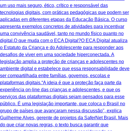
um uso mais seguro, ético, crítico e responsável das
tecnologias digitais, com práticas pedagógicas que podem ser
aplicadas em diferentes etapas da Educação Básica. O curso
apresenta exemplos concretos de atividades para incentivar
uma convivência saudável, tanto no mundo físico quanto no
digital.O que muda com o ECA Digital?O ECA Digital atualiza
o Estatuto da Criança e do Adolescente para responder aos
desafios de viver em uma sociedade hiperconectada. A
legislação amplia a proteção de crianças e adolescentes no
ambiente digital e estabelece que essa responsabilidade deve
ser compartilhada entre famílias, governos, escolas e
plataformas digitais.“A ideia é que a proteção faça parte da
experiência on-line das crianças e adolescentes, e que os
serviços das plataformas digitais sejam pensados para esse
público. É uma legislação importante, que coloca o Brasil no
grupo de países que avançaram nessa discussão", explica
Guilherme Alves, gerente de projetos da SaferNet Brasil. Mais
do que criar novas regras, o texto busca garantir que