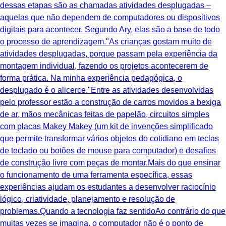
dessas etapas são as chamadas atividades desplugadas –
aquelas que não dependem de computadores ou dispositivos
digitais para acontecer. Segundo Ary, elas são a base de todo
o processo de aprendizagem."As crianças gostam muito de
atividades desplugadas, porque passam pela experiência da
montagem individual, fazendo os projetos acontecerem de
forma prática. Na minha experiência pedagógica, o
desplugado é o alicerce."Entre as atividades desenvolvidas
pelo professor estão a construção de carros movidos a bexiga
de ar, mãos mecânicas feitas de papelão, circuitos simples
com placas Makey Makey (um kit de invenções simplificado
que permite transformar vários objetos do cotidiano em teclas
de teclado ou botões de mouse para computador) e desafios
de construção livre com peças de montar.Mais do que ensinar
o funcionamento de uma ferramenta específica, essas
experiências ajudam os estudantes a desenvolver raciocínio
lógico, criatividade, planejamento e resolução de
problemas.Quando a tecnologia faz sentidoAo contrário do que
muitas vezes se imagina, o computador não é o ponto de