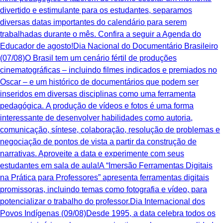
divertido e estimulante para os estudantes, separamos
diversas datas importantes do calendário para serem
trabalhadas durante o mês. Confira a seguir a Agenda do
Educador de agosto!Dia Nacional do Documentário Brasileiro
(07/08)O Brasil tem um cenário fértil de produções
cinematográficas – incluindo filmes indicados e premiados no
Oscar – e um histórico de documentários que podem ser
inseridos em diversas disciplinas como uma ferramenta
pedagógica. A produção de vídeos e fotos é uma forma
interessante de desenvolver habilidades como autoria,
comunicação, síntese, colaboração, resolução de problemas e
negociação de pontos de vista a partir da construção de
narrativas. Aproveite a data e experimente com seus
estudantes em sala de aula!A “Imersão Ferramentas Digitais
na Prática para Professores” apresenta ferramentas digitais
promissoras, incluindo temas como fotografia e vídeo, para
potencializar o trabalho do professor.Dia Internacional dos
Povos Indígenas (09/08)Desde 1995, a data celebra todos os