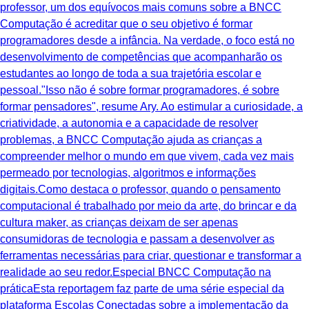
professor, um dos equívocos mais comuns sobre a BNCC
Computação é acreditar que o seu objetivo é formar
programadores desde a infância. Na verdade, o foco está no
desenvolvimento de competências que acompanharão os
estudantes ao longo de toda a sua trajetória escolar e
pessoal."Isso não é sobre formar programadores, é sobre
formar pensadores", resume Ary. Ao estimular a curiosidade, a
criatividade, a autonomia e a capacidade de resolver
problemas, a BNCC Computação ajuda as crianças a
compreender melhor o mundo em que vivem, cada vez mais
permeado por tecnologias, algoritmos e informações
digitais.Como destaca o professor, quando o pensamento
computacional é trabalhado por meio da arte, do brincar e da
cultura maker, as crianças deixam de ser apenas
consumidoras de tecnologia e passam a desenvolver as
ferramentas necessárias para criar, questionar e transformar a
realidade ao seu redor.Especial BNCC Computação na
práticaEsta reportagem faz parte de uma série especial da
plataforma Escolas Conectadas sobre a implementação da