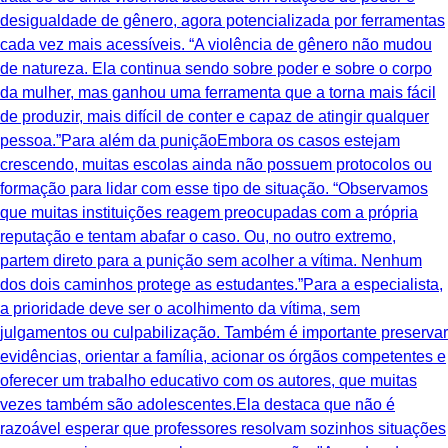
desigualdade de gênero, agora potencializada por ferramentas
cada vez mais acessíveis. “A violência de gênero não mudou
de natureza. Ela continua sendo sobre poder e sobre o corpo
da mulher, mas ganhou uma ferramenta que a torna mais fácil
de produzir, mais difícil de conter e capaz de atingir qualquer
pessoa.”Para além da puniçãoEmbora os casos estejam
crescendo, muitas escolas ainda não possuem protocolos ou
formação para lidar com esse tipo de situação. “Observamos
que muitas instituições reagem preocupadas com a própria
reputação e tentam abafar o caso. Ou, no outro extremo,
partem direto para a punição sem acolher a vítima. Nenhum
dos dois caminhos protege as estudantes.”Para a especialista,
a prioridade deve ser o acolhimento da vítima, sem
julgamentos ou culpabilização. Também é importante preservar
evidências, orientar a família, acionar os órgãos competentes e
oferecer um trabalho educativo com os autores, que muitas
vezes também são adolescentes.Ela destaca que não é
razoável esperar que professores resolvam sozinhos situações