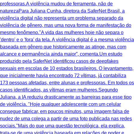
professoras.A violência mudou de ferramenta, não de
naturezaPara Juliana Cunha, diretora da SaferNet Brasil, a
violência digital não representa um problema separado da
violência de gênero, mas uma nova forma de manifestação do
mesmo fenômeno."A vida das mulheres hoje não separa o
'dentro' e o 'fora' da tela. A violência digital é a mesma violência
baseada em gênero que historicamente as atinge, mas com
alcance e permanência ainda maior”, comenta.Um estudo
produzido pela SaferNet identificou casos de deepfakes
sexuais em escolas de 10 estados brasileiros. O levantamento,
que inicialmente havia encontrado 72 vítimas, já contabiliza
173 pessoas afetadas, entre alunas e professoras. Em todos os
casos identificados, as vítimas eram mulheres.Segundo
Juliana, a IA reduziu drasticamente as barreiras para esse tipo
de violência. "Hoje qualquer adolescente com um celular
consegue fabricar, em poucos minutos, uma imagem falsa de
nudez de uma colega a partir de uma foto publicada nas redes
sociais."Mais do que uma questão tecnológica, ela explica,
trata-se de uma violência baseada em relações de poder e