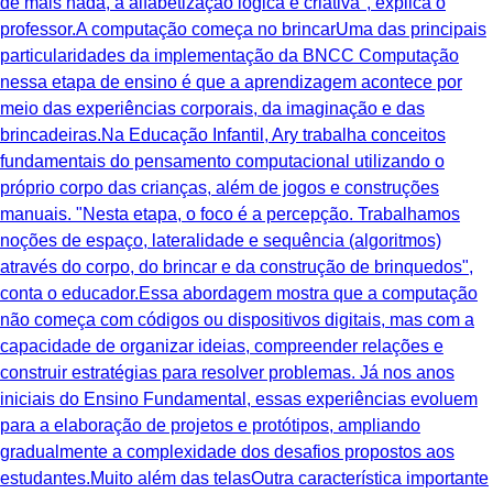
de mais nada, a alfabetização lógica e criativa", explica o
professor.A computação começa no brincarUma das principais
particularidades da implementação da BNCC Computação
nessa etapa de ensino é que a aprendizagem acontece por
meio das experiências corporais, da imaginação e das
brincadeiras.Na Educação Infantil, Ary trabalha conceitos
fundamentais do pensamento computacional utilizando o
próprio corpo das crianças, além de jogos e construções
manuais. "Nesta etapa, o foco é a percepção. Trabalhamos
noções de espaço, lateralidade e sequência (algoritmos)
através do corpo, do brincar e da construção de brinquedos",
conta o educador.Essa abordagem mostra que a computação
não começa com códigos ou dispositivos digitais, mas com a
capacidade de organizar ideias, compreender relações e
construir estratégias para resolver problemas. Já nos anos
iniciais do Ensino Fundamental, essas experiências evoluem
para a elaboração de projetos e protótipos, ampliando
gradualmente a complexidade dos desafios propostos aos
estudantes.Muito além das telasOutra característica importante