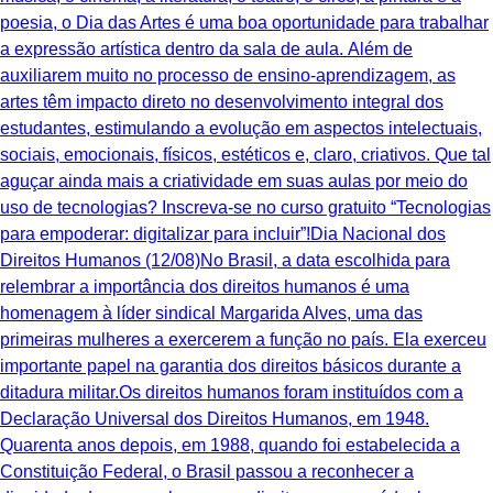
poesia, o Dia das Artes é uma boa oportunidade para trabalhar
a expressão artística dentro da sala de aula. Além de
auxiliarem muito no processo de ensino-aprendizagem, as
artes têm impacto direto no desenvolvimento integral dos
estudantes, estimulando a evolução em aspectos intelectuais,
sociais, emocionais, físicos, estéticos e, claro, criativos. ‍Que tal
aguçar ainda mais a criatividade em suas aulas por meio do
uso de tecnologias? Inscreva-se no curso gratuito “Tecnologias
para empoderar: digitalizar para incluir”!Dia Nacional dos
Direitos Humanos (12/08)No Brasil, a data escolhida para
relembrar a importância dos direitos humanos é uma
homenagem à líder sindical Margarida Alves, uma das
primeiras mulheres a exercerem a função no país. Ela exerceu
importante papel na garantia dos direitos básicos durante a
ditadura militar.Os direitos humanos foram instituídos com a
Declaração Universal dos Direitos Humanos, em 1948.
Quarenta anos depois, em 1988, quando foi estabelecida a
Constituição Federal, o Brasil passou a reconhecer a