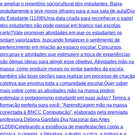
e ampliar o repertório sociocultural dos estudantes. Baixe
gratuitamente e leve novos olhares para a sua sala de aula!Dia
do Estudante (11/08)Uma data criada para reconhecer o papel
dos estudantes não pode passar em branco nas escolas,
certo?Vale promover atividades em que os estudantes se
sintam valorizados, buscando fortalecer o sentimento de
pertencimento em relação ao espaço escolar. Concursos,
gincanas e atividades que estimulem a troca de experiências
são ótimas ideias para atingir esse objetivo. Atividades mão na
massa, como produzir murais ou pintar paredes da escola,
também são boas opções para realizar um processo de criação
coletiva que envolva toda a comunidade escolar.Quer saber
mais sobre como as atividades mão na massa podem
estimular o protagonismo estudantil em suas aulas? Temos a
formação perfeita para você: “Aprendizagem mão na massa
conectada à BNCC Computação”, elaborada pela premiada
professora Débora Garofalo.Dia Nacional das Artes
(12/08)Celebrando a existência de manifestações como a
música, o cinema, a literatura, o teatro, o circo, a pintura e a