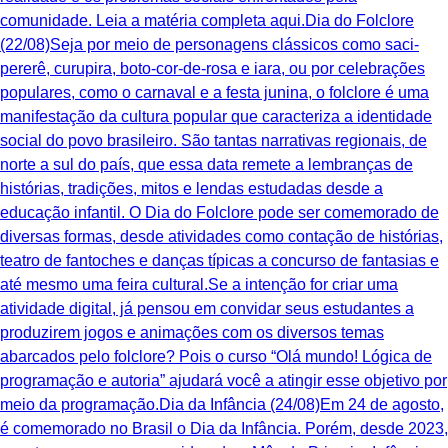
comunidade. Leia a matéria completa aqui.Dia do Folclore
(22/08)Seja por meio de personagens clássicos como saci-
pererê, curupira, boto-cor-de-rosa e iara, ou por celebrações
populares, como o carnaval e a festa junina, o folclore é uma
manifestação da cultura popular que caracteriza a identidade
social do povo brasileiro. São tantas narrativas regionais, de
norte a sul do país, que essa data remete a lembranças de
histórias, tradições, mitos e lendas estudadas desde a
educação infantil. O Dia do Folclore pode ser comemorado de
diversas formas, desde atividades como contação de histórias,
teatro de fantoches e danças típicas a concurso de fantasias e
até mesmo uma feira cultural.Se a intenção for criar uma
atividade digital, já pensou em convidar seus estudantes a
produzirem jogos e animações com os diversos temas
abarcados pelo folclore? Pois o curso “Olá mundo! Lógica de
programação e autoria” ajudará você a atingir esse objetivo por
meio da programação.Dia da Infância (24/08)Em 24 de agosto,
é comemorado no Brasil o Dia da Infância. Porém, desde 2023,