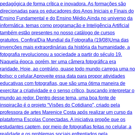
pedagógica de forma crítica e inovadora. As formações são
direcionadas para os educadores dos Anos Iniciais e Finais do
Ensino Fundamental e do Ensino Médio.Ainda no universo da
informática, temas como programação e Inteligência Artificial
também estão presentes no nosso catálogo de cursos
gratuitos. Confira!Dia Mundial da Fotografia (19/08)Uma das
invenções mais extraordinárias da história da humanidade, a
fotografia revolucionou a sociedade a partir do século 19.
Naquela época, porém, ter uma câmera fotográfica era
raridade. Hoje, ao contrário, quase todo mundo carrega uma no
bolso: o celular.Aproveite essa data para propor atividades
educativas com fotografias, que são uma ótima maneira de
exercitar a criatividade e o senso crítico, buscando interpretar o
mundo ao redor. Dentro desse tema, uma boa fonte de
inspiração é o projeto “Visões do Cotidiano”, criado pela
professora de artes Marenice Costa após realizar um curso da
plataforma Escolas Conectadas. A iniciativa propõe que os
estudantes captem, por meio de fotografias feitas no celular, a
realidade e os problemas sociais enfrentados pela