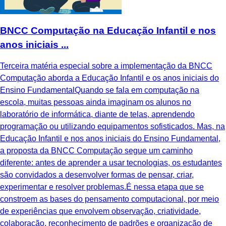
BNCC Computação na Educação Infantil e nos
anos iniciais ...
Terceira matéria especial sobre a implementação da BNCC
Computação aborda a Educação Infantil e os anos iniciais do
Ensino FundamentalQuando se fala em computação na
escola, muitas pessoas ainda imaginam os alunos no
laboratório de informática, diante de telas, aprendendo
programação ou utilizando equipamentos sofisticados. Mas, na
Educação Infantil e nos anos iniciais do Ensino Fundamental,
a proposta da BNCC Computação segue um caminho
diferente: antes de aprender a usar tecnologias, os estudantes
são convidados a desenvolver formas de pensar, criar,
experimentar e resolver problemas.É nessa etapa que se
constroem as bases do pensamento computacional, por meio
de experiências que envolvem observação, criatividade,
colaboração, reconhecimento de padrões e organização de