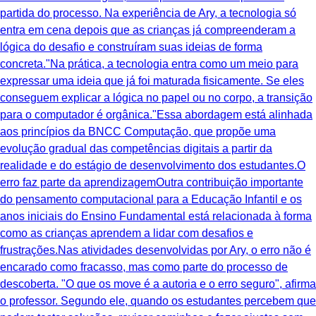
partida do processo. Na experiência de Ary, a tecnologia só
entra em cena depois que as crianças já compreenderam a
lógica do desafio e construíram suas ideias de forma
concreta."Na prática, a tecnologia entra como um meio para
expressar uma ideia que já foi maturada fisicamente. Se eles
conseguem explicar a lógica no papel ou no corpo, a transição
para o computador é orgânica."Essa abordagem está alinhada
aos princípios da BNCC Computação, que propõe uma
evolução gradual das competências digitais a partir da
realidade e do estágio de desenvolvimento dos estudantes.O
erro faz parte da aprendizagemOutra contribuição importante
do pensamento computacional para a Educação Infantil e os
anos iniciais do Ensino Fundamental está relacionada à forma
como as crianças aprendem a lidar com desafios e
frustrações.Nas atividades desenvolvidas por Ary, o erro não é
encarado como fracasso, mas como parte do processo de
descoberta. "O que os move é a autoria e o erro seguro", afirma
o professor. Segundo ele, quando os estudantes percebem que