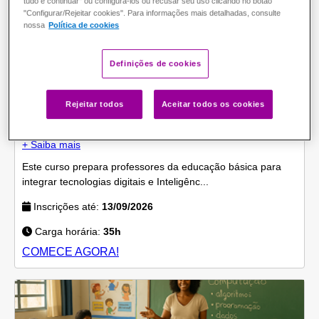
tudo e continuar" ou configurá-los ou recusar seu uso clicando no botão
"Configurar/Rejeitar cookies". Para informações mais detalhadas, consulte
nossa
Política de cookies
Definições de cookies
Autoformativo
GRATUITO
Aprendizagem mão na massa conectada à BNCC
Rejeitar todos
Aceitar todos os cookies
Computação
+ Saiba mais
Este curso prepara professores da educação básica para
integrar tecnologias digitais e Inteligênc...
Inscrições até:
13/09/2026
Carga horária:
35h
COMECE AGORA!