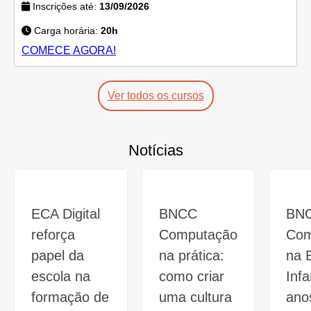
Inscrições até:
13/09/2026
Carga horária:
20h
COMECE AGORA!
Ver todos os cursos
Notícias
ECA Digital
BNCC
BN
reforça
Computação
Com
papel da
na prática:
na 
escola na
como criar
Infa
formação de
uma cultura
anos