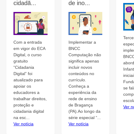
cidadã...
de ino...
Terce
Implementar a
Com a entrada
espec
BNCC
em vigor do ECA
impl
Computação não
Digital, o curso
BNCC
significa apenas
gratuito
abor
incluir novos
“Cidadania
Infant
conteúdos no
Digital” foi
inici
currículo.
atualizado para
Fund
Conheça a
apoiar os
se fa
experiência da
educadores a
comp
rede de ensino
trabalhar direitos,
escola
de Bragança
proteção e
Ver n
(PA).Ao longo da
cidadania digital
série especial “...
na esc...
Ver notícia
Ver notícia