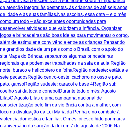
ação que visa conscientizar a sociedade sobre a importância
da atenção integral às gestantes, às crianças de até seis anos
de idade e às suas famílias.Nas escolas, essa data – e o mês
como um todo – são excelentes oportunidades para
desenvolver atividades que valorizem a infância. Organizar
jogos e brincadeiras são boas ideias para movimentar o corpo,
além de estimular a convivência entre as crianças.Pensando
na grandiosidade de um país como o Brasil, com o apoio do
site Mapa do Brincar, separamos algumas brincadeiras
regionais que podem ser trabalhadas na sala de aula.Região
norte: buraco e helicóptero de folhaRegião nordeste: estátua e
sete pecadosRegião centro-oeste: cachorro no osso e pato,
pato, gansoRegião sudeste: caracol e base 4Região sul:
coelho sai da toca e conebolDurante todo o mês: Agosto
LilásO Agosto Lilás é uma campanha nacional de
conscientização pelo fim da violência contra a mulher, com
foco na divulgação da Lei Maria da Penha e no combate à
violência doméstica e familiar. O mês foi escolhido por marcar
o aniversário da sanção da lei em 7 de agosto de 2006.Na