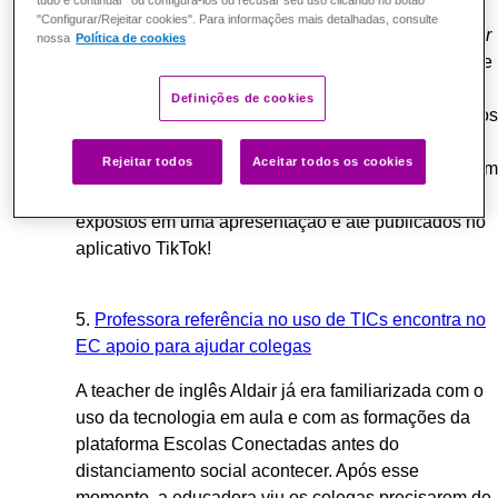
tudo e continuar" ou configurá-los ou recusar seu uso clicando no botão
com seus alunos. A partir do curso
Produção
"Configurar/Rejeitar cookies". Para informações mais detalhadas, consulte
colaborativa de conhecimento: redes para multiplicar
nossa
Política de cookies
e aprender
, a educadora planejou uma atividade que
foi batizada pelos alunos de
Quiz da nossa língua
Definições de cookies
portuguesa
, em que, separados em grupos, os alunos
criavam perguntas para os grupos concorrentes. A
Rejeitar todos
Aceitar todos os cookies
prática foi um sucesso, alguns alunos se empolgaram
e criaram versos poéticos que chegaram a ser
expostos em uma apresentação e até publicados no
aplicativo TikTok!
5.
Professora referência no uso de TICs encontra no
EC apoio para ajudar colegas
A teacher de inglês Aldair já era familiarizada com o
uso da tecnologia em aula e com as formações da
plataforma Escolas Conectadas antes do
distanciamento social acontecer. Após esse
momento, a educadora viu os colegas precisarem de