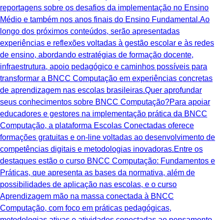
reportagens sobre os desafios da implementação no Ensino
Médio e também nos anos finais do Ensino Fundamental.Ao
longo dos próximos conteúdos, serão apresentadas
experiências e reflexões voltadas à gestão escolar e às redes
de ensino, abordando estratégias de formação docente,
infraestrutura, apoio pedagógico e caminhos possíveis para
transformar a BNCC Computação em experiências concretas
de aprendizagem nas escolas brasileiras.Quer aprofundar
seus conhecimentos sobre BNCC Computação?Para apoiar
educadores e gestores na implementação prática da BNCC
Computação, a plataforma Escolas Conectadas oferece
formações gratuitas e on-line voltadas ao desenvolvimento de
competências digitais e metodologias inovadoras.Entre os
destaques estão o curso BNCC Computação: Fundamentos e
Práticas, que apresenta as bases da normativa, além de
possibilidades de aplicação nas escolas, e o curso
Aprendizagem mão na massa conectada à BNCC
Computação, com foco em práticas pedagógicas,
metodologias ativas e atividades conectadas ao pensamento