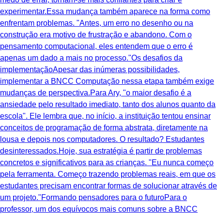
experimentar.Essa mudança também aparece na forma como
enfrentam problemas. "Antes, um erro no desenho ou na
construção era motivo de frustração e abandono. Com o
pensamento computacional, eles entendem que o erro é
apenas um dado a mais no processo."Os desafios da
implementaçãoApesar das inúmeras possibilidades,
implementar a BNCC Computação nessa etapa também exige
mudanças de perspectiva.Para Ary, "o maior desafio é a
ansiedade pelo resultado imediato, tanto dos alunos quanto da
escola". Ele lembra que, no início, a instituição tentou ensinar
conceitos de programação de forma abstrata, diretamente na
lousa e depois nos computadores. O resultado? Estudantes
desinteressados.Hoje, sua estratégia é partir de problemas
concretos e significativos para as crianças. "Eu nunca começo
pela ferramenta. Começo trazendo problemas reais, em que os
estudantes precisam encontrar formas de solucionar através de
um projeto."Formando pensadores para o futuroPara o
professor, um dos equívocos mais comuns sobre a BNCC