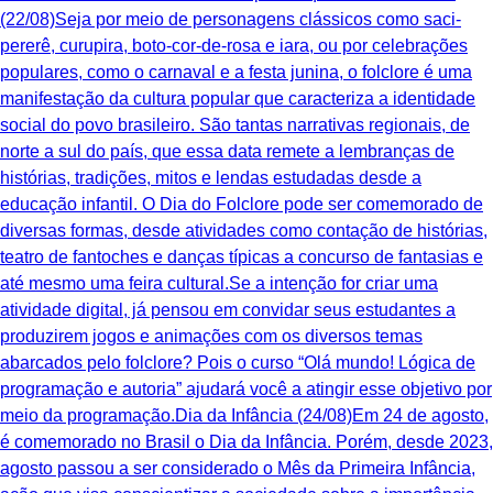
(22/08)Seja por meio de personagens clássicos como saci-
pererê, curupira, boto-cor-de-rosa e iara, ou por celebrações
populares, como o carnaval e a festa junina, o folclore é uma
manifestação da cultura popular que caracteriza a identidade
social do povo brasileiro. São tantas narrativas regionais, de
norte a sul do país, que essa data remete a lembranças de
histórias, tradições, mitos e lendas estudadas desde a
educação infantil. O Dia do Folclore pode ser comemorado de
diversas formas, desde atividades como contação de histórias,
teatro de fantoches e danças típicas a concurso de fantasias e
até mesmo uma feira cultural.Se a intenção for criar uma
atividade digital, já pensou em convidar seus estudantes a
produzirem jogos e animações com os diversos temas
abarcados pelo folclore? Pois o curso “Olá mundo! Lógica de
programação e autoria” ajudará você a atingir esse objetivo por
meio da programação.Dia da Infância (24/08)Em 24 de agosto,
é comemorado no Brasil o Dia da Infância. Porém, desde 2023,
agosto passou a ser considerado o Mês da Primeira Infância,