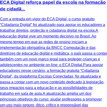
ECA Digital reforça papel da escola na formação
de cidadã...
Com a entrada em vigor do ECA Digital, o curso gratuito
“Cidadania Digital” foi atualizado para apoiar os educadores a
trabalhar direitos, proteção e cidadania digital na escola.A
educação digital vive um momento decisivo no Brasil. Ao
mesmo tempo em que as redes de ensino iniciam a
implementação obrigatória da BNCC Computação e das
diretrizes de educação digital e midiática, o país passa a contar
também com um novo marco legal para proteger crianças e
adolescentes no ambiente on-line: o ECA Digital.Para apoiar
educadores nesse cenário, a formação gratuita “Cidadania
Digital”, da plataforma Escolas Conectadas, foi atualizada e
passa a contar com um novo conteúdo dedicado à legislação,
seus impactos para a educação e as possibilidades de
trabalho em sala de aula.A atualização amplia um dos
principais objetivos do curso: ajudar professores a promover
um uso mais seguro, ético, crítico e responsável das