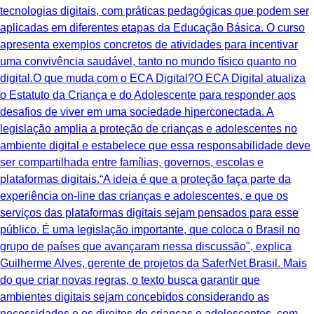
tecnologias digitais, com práticas pedagógicas que podem ser
aplicadas em diferentes etapas da Educação Básica. O curso
apresenta exemplos concretos de atividades para incentivar
uma convivência saudável, tanto no mundo físico quanto no
digital.O que muda com o ECA Digital?O ECA Digital atualiza
o Estatuto da Criança e do Adolescente para responder aos
desafios de viver em uma sociedade hiperconectada. A
legislação amplia a proteção de crianças e adolescentes no
ambiente digital e estabelece que essa responsabilidade deve
ser compartilhada entre famílias, governos, escolas e
plataformas digitais.“A ideia é que a proteção faça parte da
experiência on-line das crianças e adolescentes, e que os
serviços das plataformas digitais sejam pensados para esse
público. É uma legislação importante, que coloca o Brasil no
grupo de países que avançaram nessa discussão", explica
Guilherme Alves, gerente de projetos da SaferNet Brasil. Mais
do que criar novas regras, o texto busca garantir que
ambientes digitais sejam concebidos considerando as
necessidades e os direitos de crianças e adolescentes, com