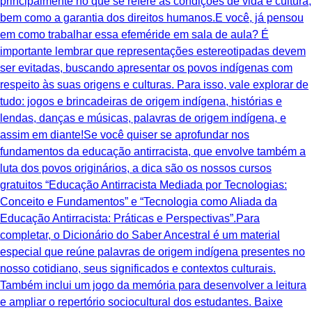
principalmente no que se refere às condições de vida e cultura,
bem como a garantia dos direitos humanos.E você, já pensou
em como trabalhar essa efeméride em sala de aula? É
importante lembrar que representações estereotipadas devem
ser evitadas, buscando apresentar os povos indígenas com
respeito às suas origens e culturas. Para isso, vale explorar de
tudo: jogos e brincadeiras de origem indígena, histórias e
lendas, danças e músicas, palavras de origem indígena, e
assim em diante!Se você quiser se aprofundar nos
fundamentos da educação antirracista, que envolve também a
luta dos povos originários, a dica são os nossos cursos
gratuitos “Educação Antirracista Mediada por Tecnologias:
Conceito e Fundamentos” e “Tecnologia como Aliada da
Educação Antirracista: Práticas e Perspectivas”.Para
completar, o Dicionário do Saber Ancestral é um material
especial que reúne palavras de origem indígena presentes no
nosso cotidiano, seus significados e contextos culturais.
Também inclui um jogo da memória para desenvolver a leitura
e ampliar o repertório sociocultural dos estudantes. Baixe