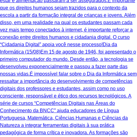
estar e alimentação passaram a ser assegurados.É importante
que os direitos humanos sejam trazidos para o contexto da
escola a partir da formação integral de crianças e jovens. Além
disso, em uma realidade na qual os estudantes passam cada
vez mais tempo conectados à internet, é importante reforçar a
conexão entre direitos humanos e cidadania digital. O curso
“Cidadania Digital” apoia você nesse processo!Dia da
Informática (15/08)Em 15 de agosto de 1946, foi apresentado o
primeiro computador do mundo. Desde então, a tecnologia se
desenvolveu exponencialmente e passou a fazer parte das
nossas vidas.É impossível falar sobre o Dia da Informática sem
ressaltar a importância do desenvolvimento de competências
digitais dos professores e estudantes, assim como no uso
consciente, responsável e ético dos recursos tecnológicos. A
série de cursos “Competências Digitais nas Áreas do
Conhecimento da BNCC” ajuda educadores de Língua
Portuguesa, Matemática, Ciências Humanas e Ciências da
Natureza a integrar ferramentas digitais à sua prática
pedagógica de forma crítica e inovadora. As formações são