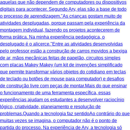
aquelas que não dependem de computadores ou dispositivos
digitais para acontecer. Segundo Ary, elas são a base de todo
o processo de aprendizagem."As crianças gostam muito de
atividades desplugadas, porque passam pela experiência da
montagem individual, fazendo os projetos acontecerem de
forma prática. Na minha experiência pedagógica, o
desplugado é o alicerce."Entre as atividades desenvolvidas
pelo professor estão a construção de carros movidos a bexiga
de ar, mãos mecânicas feitas de papelão, circuitos simples
com placas Makey Makey (um kit de invenções simplificado
que permite transformar vários objetos do cotidiano em teclas
de teclado ou botões de mouse para computador) e desafios
de construção livre com peças de montar.Mais do que ensinar
o funcionamento de uma ferramenta específica, essas
experiências ajudam os estudantes a desenvolver raciocínio
lógico, criatividade, planejamento e resolução de
problemas.Quando a tecnologia faz sentidoAo contrário do que
muitas vezes se imagina, o computador não é o ponto de
partida do processo. Na experiência de Ary, a tecnologia só