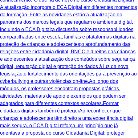
A atualização incorpora o ECA Digital em diferentes momentos
da formação. Entre as novidades estão:a atualização do
panorama dos marcos legais que regulam o ambiente digital,
incluindo o ECA Digital;a discussão sobre responsabilidades
compartilhadas entre escola, famílias e plataformas digitais na
proteção de crianças e adolescentes;o aprofundamento das
relações entre cidadania digital, BNCC e direitos das crianças
e adolescentes;a atualização dos conteúdos sobre segurança
digital, reputação digital e proteção de dados à luz da nova
legislação;o fortalecimento das orientações para prevenção ao
cyberbullying e outras violências on-line.Ao longo dos
módulos, os professores encontram propostas práticas,
atividades, materiais de apoio e exemplos que podem ser
adaptados para diferentes contextos escolares.Formar
cidadãos digitais também é protegerAo reconhecer que
crianças e adolescentes têm direito a uma experiência digital
mais segura, o ECA Digital reforça um princípio que já
orientava a proposta do curso Cidadania Digital: proteger