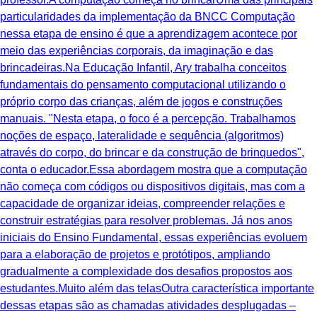
particularidades da implementação da BNCC Computação
nessa etapa de ensino é que a aprendizagem acontece por
meio das experiências corporais, da imaginação e das
brincadeiras.Na Educação Infantil, Ary trabalha conceitos
fundamentais do pensamento computacional utilizando o
próprio corpo das crianças, além de jogos e construções
manuais. "Nesta etapa, o foco é a percepção. Trabalhamos
noções de espaço, lateralidade e sequência (algoritmos)
através do corpo, do brincar e da construção de brinquedos",
conta o educador.Essa abordagem mostra que a computação
não começa com códigos ou dispositivos digitais, mas com a
capacidade de organizar ideias, compreender relações e
construir estratégias para resolver problemas. Já nos anos
iniciais do Ensino Fundamental, essas experiências evoluem
para a elaboração de projetos e protótipos, ampliando
gradualmente a complexidade dos desafios propostos aos
estudantes.Muito além das telasOutra característica importante
dessas etapas são as chamadas atividades desplugadas –