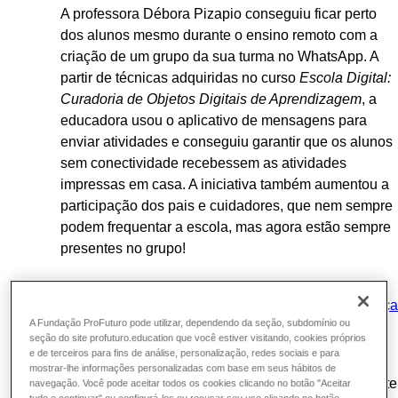
A professora Débora Pizapio conseguiu ficar perto
dos alunos mesmo durante o ensino remoto com a
criação de um grupo da sua turma no WhatsApp. A
partir de técnicas adquiridas no curso
Escola Digital:
Curadoria de Objetos Digitais de Aprendizagem
, a
educadora usou o aplicativo de mensagens para
enviar atividades e conseguiu garantir que os alunos
sem conectividade recebessem as atividades
impressas em casa. A iniciativa também aumentou a
participação dos pais e cuidadores, que nem sempre
podem frequentar a escola, mas agora estão sempre
presentes no grupo!
4.
Produção colaborativa para aulas virtuais: conheça
A Fundação ProFuturo pode utilizar, dependendo da seção, subdomínio ou
a história da professora Lucenilde
seção do site profuturo.education que você estiver visitando, cookies próprios
e de terceiros para fins de análise, personalização, redes sociais e para
Para a professora Lucenilde, a plataforma Escolas
mostrar-lhe informações personalizadas com base em seus hábitos de
Conectadas ensinou uma forma de conexão diferente
navegação. Você pode aceitar todos os cookies clicando no botão "Aceitar