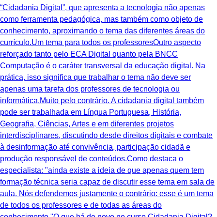
“Cidadania Digital”, que apresenta a tecnologia não apenas
como ferramenta pedagógica, mas também como objeto de
conhecimento, aproximando o tema das diferentes áreas do
currículo.Um tema para todos os professoresOutro aspecto
reforçado tanto pelo ECA Digital quanto pela BNCC
Computação é o caráter transversal da educação digital. Na
prática, isso significa que trabalhar o tema não deve ser
apenas uma tarefa dos professores de tecnologia ou
informática.Muito pelo contrário. A cidadania digital também
pode ser trabalhada em Língua Portuguesa, História,
Geografia, Ciências, Artes e em diferentes projetos
interdisciplinares, discutindo desde direitos digitais e combate
à desinformação até convivência, participação cidadã e
produção responsável de conteúdos.Como destaca o
especialista: "ainda existe a ideia de que apenas quem tem
formação técnica seria capaz de discutir esse tema em sala de
aula. Nós defendemos justamente o contrário: esse é um tema
de todos os professores e de todas as áreas do
conhecimento."O que há de novo no curso Cidadania Digital?