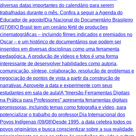
diversas datas importantes do calendário para serem
trabalhadas durante o mês. Confira a seguir a Agenda do
Educador de agosto!Dia Nacional do Documentário Brasileiro
(07/08)O Brasil tem um cenário fértil de produções
cinematográficas – incluindo filmes indicados e premiados no
Oscar – e um histórico de documentários que podem ser
inseridos em diversas disciplinas como uma ferramenta
pedagógica. A produção de vídeos e fotos é uma forma
interessante de desenvolver habilidades como autoria,
comunicação, síntese, colaboração, resolução de problemas e
negociação de pontos de vista a partir da construção de
narrativas. Aproveite a data e experimente com seus
estudantes em sala de aula!A “Imersão Ferramentas Digitais
na Prática para Professores” apresenta ferramentas digitais
promissoras, incluindo temas como fotografia e vídeo, para
potencializar o trabalho do professor.Dia Internacional dos
Povos Indígenas (09/08)Desde 1995, a data celebra todos os
povos originários e busca conscientizar sobre a sua realidade,