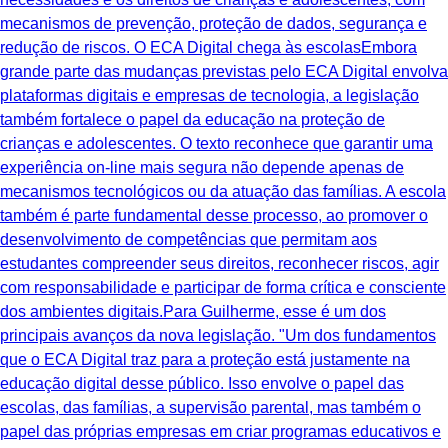
mecanismos de prevenção, proteção de dados, segurança e
redução de riscos. O ECA Digital chega às escolasEmbora
grande parte das mudanças previstas pelo ECA Digital envolva
plataformas digitais e empresas de tecnologia, a legislação
também fortalece o papel da educação na proteção de
crianças e adolescentes. O texto reconhece que garantir uma
experiência on-line mais segura não depende apenas de
mecanismos tecnológicos ou da atuação das famílias. A escola
também é parte fundamental desse processo, ao promover o
desenvolvimento de competências que permitam aos
estudantes compreender seus direitos, reconhecer riscos, agir
com responsabilidade e participar de forma crítica e consciente
dos ambientes digitais.Para Guilherme, esse é um dos
principais avanços da nova legislação. "Um dos fundamentos
que o ECA Digital traz para a proteção está justamente na
educação digital desse público. Isso envolve o papel das
escolas, das famílias, a supervisão parental, mas também o
papel das próprias empresas em criar programas educativos e