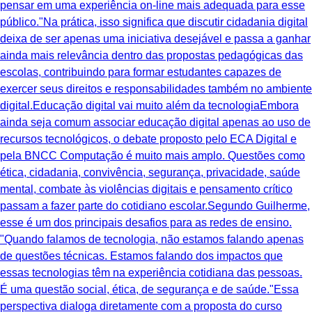
pensar em uma experiência on-line mais adequada para esse
público."Na prática, isso significa que discutir cidadania digital
deixa de ser apenas uma iniciativa desejável e passa a ganhar
ainda mais relevância dentro das propostas pedagógicas das
escolas, contribuindo para formar estudantes capazes de
exercer seus direitos e responsabilidades também no ambiente
digital.Educação digital vai muito além da tecnologiaEmbora
ainda seja comum associar educação digital apenas ao uso de
recursos tecnológicos, o debate proposto pelo ECA Digital e
pela BNCC Computação é muito mais amplo. Questões como
ética, cidadania, convivência, segurança, privacidade, saúde
mental, combate às violências digitais e pensamento crítico
passam a fazer parte do cotidiano escolar.Segundo Guilherme,
esse é um dos principais desafios para as redes de ensino.
"Quando falamos de tecnologia, não estamos falando apenas
de questões técnicas. Estamos falando dos impactos que
essas tecnologias têm na experiência cotidiana das pessoas.
É uma questão social, ética, de segurança e de saúde."Essa
perspectiva dialoga diretamente com a proposta do curso