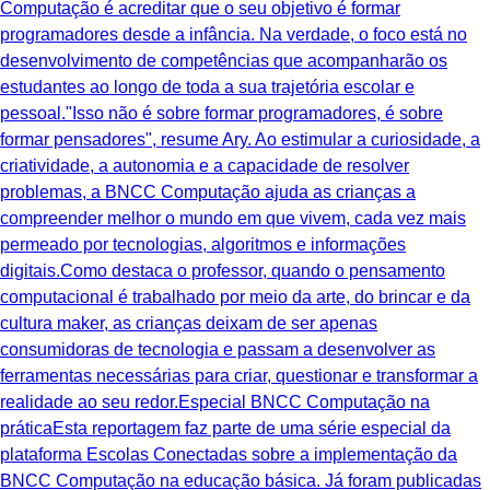
Computação é acreditar que o seu objetivo é formar
programadores desde a infância. Na verdade, o foco está no
desenvolvimento de competências que acompanharão os
estudantes ao longo de toda a sua trajetória escolar e
pessoal."Isso não é sobre formar programadores, é sobre
formar pensadores", resume Ary. Ao estimular a curiosidade, a
criatividade, a autonomia e a capacidade de resolver
problemas, a BNCC Computação ajuda as crianças a
compreender melhor o mundo em que vivem, cada vez mais
permeado por tecnologias, algoritmos e informações
digitais.Como destaca o professor, quando o pensamento
computacional é trabalhado por meio da arte, do brincar e da
cultura maker, as crianças deixam de ser apenas
consumidoras de tecnologia e passam a desenvolver as
ferramentas necessárias para criar, questionar e transformar a
realidade ao seu redor.Especial BNCC Computação na
práticaEsta reportagem faz parte de uma série especial da
plataforma Escolas Conectadas sobre a implementação da
BNCC Computação na educação básica. Já foram publicadas