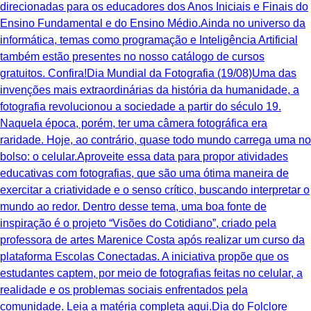
direcionadas para os educadores dos Anos Iniciais e Finais do
Ensino Fundamental e do Ensino Médio.Ainda no universo da
informática, temas como programação e Inteligência Artificial
também estão presentes no nosso catálogo de cursos
gratuitos. Confira!Dia Mundial da Fotografia (19/08)Uma das
invenções mais extraordinárias da história da humanidade, a
fotografia revolucionou a sociedade a partir do século 19.
Naquela época, porém, ter uma câmera fotográfica era
raridade. Hoje, ao contrário, quase todo mundo carrega uma no
bolso: o celular.Aproveite essa data para propor atividades
educativas com fotografias, que são uma ótima maneira de
exercitar a criatividade e o senso crítico, buscando interpretar o
mundo ao redor. Dentro desse tema, uma boa fonte de
inspiração é o projeto “Visões do Cotidiano”, criado pela
professora de artes Marenice Costa após realizar um curso da
plataforma Escolas Conectadas. A iniciativa propõe que os
estudantes captem, por meio de fotografias feitas no celular, a
realidade e os problemas sociais enfrentados pela
comunidade. Leia a matéria completa aqui.Dia do Folclore