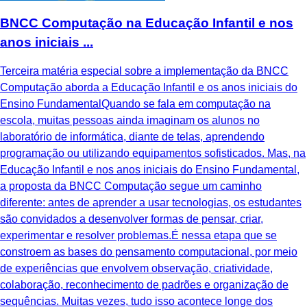
BNCC Computação na Educação Infantil e nos
anos iniciais ...
Terceira matéria especial sobre a implementação da BNCC
Computação aborda a Educação Infantil e os anos iniciais do
Ensino FundamentalQuando se fala em computação na
escola, muitas pessoas ainda imaginam os alunos no
laboratório de informática, diante de telas, aprendendo
programação ou utilizando equipamentos sofisticados. Mas, na
Educação Infantil e nos anos iniciais do Ensino Fundamental,
a proposta da BNCC Computação segue um caminho
diferente: antes de aprender a usar tecnologias, os estudantes
são convidados a desenvolver formas de pensar, criar,
experimentar e resolver problemas.É nessa etapa que se
constroem as bases do pensamento computacional, por meio
de experiências que envolvem observação, criatividade,
colaboração, reconhecimento de padrões e organização de
sequências. Muitas vezes, tudo isso acontece longe dos