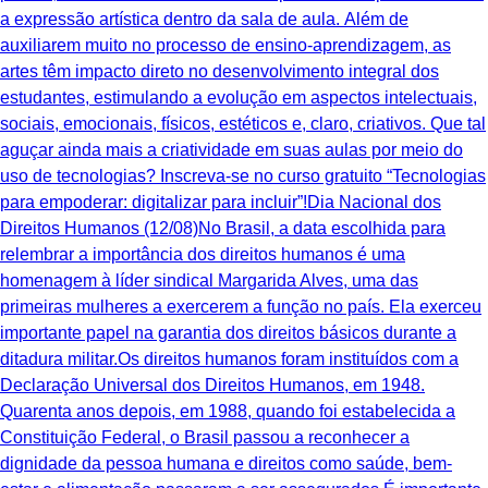
a expressão artística dentro da sala de aula. Além de
auxiliarem muito no processo de ensino-aprendizagem, as
artes têm impacto direto no desenvolvimento integral dos
estudantes, estimulando a evolução em aspectos intelectuais,
sociais, emocionais, físicos, estéticos e, claro, criativos. ‍Que tal
aguçar ainda mais a criatividade em suas aulas por meio do
uso de tecnologias? Inscreva-se no curso gratuito “Tecnologias
para empoderar: digitalizar para incluir”!Dia Nacional dos
Direitos Humanos (12/08)No Brasil, a data escolhida para
relembrar a importância dos direitos humanos é uma
homenagem à líder sindical Margarida Alves, uma das
primeiras mulheres a exercerem a função no país. Ela exerceu
importante papel na garantia dos direitos básicos durante a
ditadura militar.Os direitos humanos foram instituídos com a
Declaração Universal dos Direitos Humanos, em 1948.
Quarenta anos depois, em 1988, quando foi estabelecida a
Constituição Federal, o Brasil passou a reconhecer a
dignidade da pessoa humana e direitos como saúde, bem-