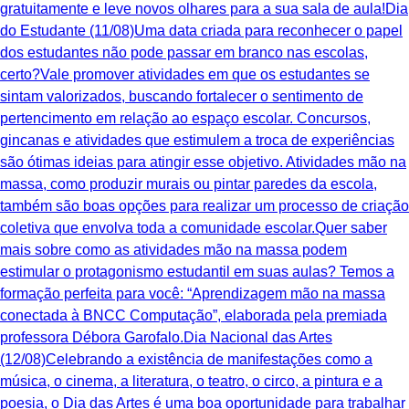
gratuitamente e leve novos olhares para a sua sala de aula!Dia
do Estudante (11/08)Uma data criada para reconhecer o papel
dos estudantes não pode passar em branco nas escolas,
certo?Vale promover atividades em que os estudantes se
sintam valorizados, buscando fortalecer o sentimento de
pertencimento em relação ao espaço escolar. Concursos,
gincanas e atividades que estimulem a troca de experiências
são ótimas ideias para atingir esse objetivo. Atividades mão na
massa, como produzir murais ou pintar paredes da escola,
também são boas opções para realizar um processo de criação
coletiva que envolva toda a comunidade escolar.Quer saber
mais sobre como as atividades mão na massa podem
estimular o protagonismo estudantil em suas aulas? Temos a
formação perfeita para você: “Aprendizagem mão na massa
conectada à BNCC Computação”, elaborada pela premiada
professora Débora Garofalo.Dia Nacional das Artes
(12/08)Celebrando a existência de manifestações como a
música, o cinema, a literatura, o teatro, o circo, a pintura e a
poesia, o Dia das Artes é uma boa oportunidade para trabalhar