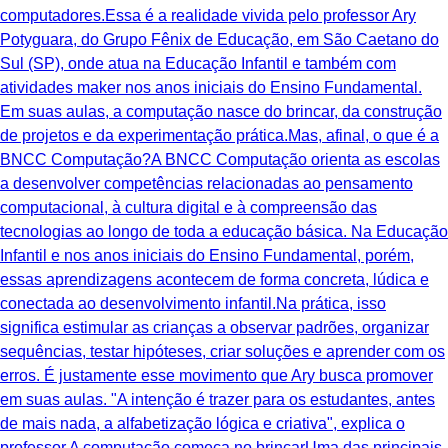
computadores.Essa é a realidade vivida pelo professor Ary
Potyguara, do Grupo Fênix de Educação, em São Caetano do
Sul (SP), onde atua na Educação Infantil e também com
atividades maker nos anos iniciais do Ensino Fundamental.
Em suas aulas, a computação nasce do brincar, da construção
de projetos e da experimentação prática.Mas, afinal, o que é a
BNCC Computação?A BNCC Computação orienta as escolas
a desenvolver competências relacionadas ao pensamento
computacional, à cultura digital e à compreensão das
tecnologias ao longo de toda a educação básica. Na Educação
Infantil e nos anos iniciais do Ensino Fundamental, porém,
essas aprendizagens acontecem de forma concreta, lúdica e
conectada ao desenvolvimento infantil.Na prática, isso
significa estimular as crianças a observar padrões, organizar
sequências, testar hipóteses, criar soluções e aprender com os
erros. É justamente esse movimento que Ary busca promover
em suas aulas. "A intenção é trazer para os estudantes, antes
de mais nada, a alfabetização lógica e criativa", explica o
professor.A computação começa no brincarUma das principais