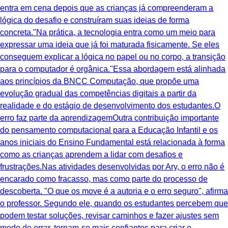
entra em cena depois que as crianças já compreenderam a
lógica do desafio e construíram suas ideias de forma
concreta."Na prática, a tecnologia entra como um meio para
expressar uma ideia que já foi maturada fisicamente. Se eles
conseguem explicar a lógica no papel ou no corpo, a transição
para o computador é orgânica."Essa abordagem está alinhada
aos princípios da BNCC Computação, que propõe uma
evolução gradual das competências digitais a partir da
realidade e do estágio de desenvolvimento dos estudantes.O
erro faz parte da aprendizagemOutra contribuição importante
do pensamento computacional para a Educação Infantil e os
anos iniciais do Ensino Fundamental está relacionada à forma
como as crianças aprendem a lidar com desafios e
frustrações.Nas atividades desenvolvidas por Ary, o erro não é
encarado como fracasso, mas como parte do processo de
descoberta. "O que os move é a autoria e o erro seguro", afirma
o professor. Segundo ele, quando os estudantes percebem que
podem testar soluções, revisar caminhos e fazer ajustes sem
medo de errar, tornam-se mais confiantes para criar e