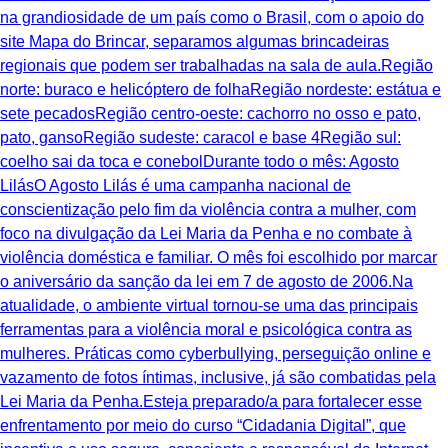
na grandiosidade de um país como o Brasil, com o apoio do
site Mapa do Brincar, separamos algumas brincadeiras
regionais que podem ser trabalhadas na sala de aula.Região
norte: buraco e helicóptero de folhaRegião nordeste: estátua e
sete pecadosRegião centro-oeste: cachorro no osso e pato,
pato, gansoRegião sudeste: caracol e base 4Região sul:
coelho sai da toca e conebolDurante todo o mês: Agosto
LilásO Agosto Lilás é uma campanha nacional de
conscientização pelo fim da violência contra a mulher, com
foco na divulgação da Lei Maria da Penha e no combate à
violência doméstica e familiar. O mês foi escolhido por marcar
o aniversário da sanção da lei em 7 de agosto de 2006.Na
atualidade, o ambiente virtual tornou-se uma das principais
ferramentas para a violência moral e psicológica contra as
mulheres. Práticas como cyberbullying, perseguição online e
vazamento de fotos íntimas, inclusive, já são combatidas pela
Lei Maria da Penha.Esteja preparado/a para fortalecer esse
enfrentamento por meio do curso “Cidadania Digital”, que