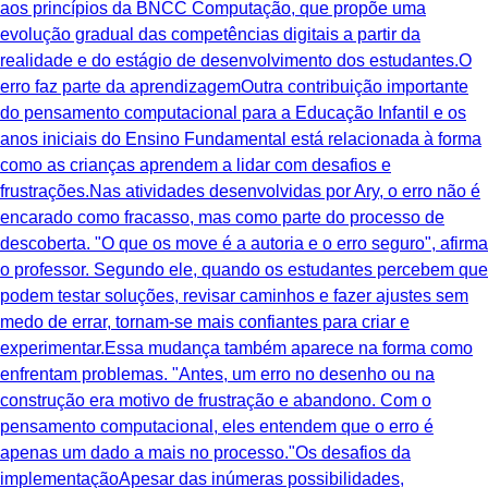
aos princípios da BNCC Computação, que propõe uma
evolução gradual das competências digitais a partir da
realidade e do estágio de desenvolvimento dos estudantes.O
erro faz parte da aprendizagemOutra contribuição importante
do pensamento computacional para a Educação Infantil e os
anos iniciais do Ensino Fundamental está relacionada à forma
como as crianças aprendem a lidar com desafios e
frustrações.Nas atividades desenvolvidas por Ary, o erro não é
encarado como fracasso, mas como parte do processo de
descoberta. "O que os move é a autoria e o erro seguro", afirma
o professor. Segundo ele, quando os estudantes percebem que
podem testar soluções, revisar caminhos e fazer ajustes sem
medo de errar, tornam-se mais confiantes para criar e
experimentar.Essa mudança também aparece na forma como
enfrentam problemas. "Antes, um erro no desenho ou na
construção era motivo de frustração e abandono. Com o
pensamento computacional, eles entendem que o erro é
apenas um dado a mais no processo."Os desafios da
implementaçãoApesar das inúmeras possibilidades,