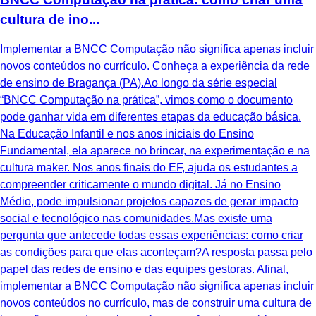
cultura de ino...
Implementar a BNCC Computação não significa apenas incluir
novos conteúdos no currículo. Conheça a experiência da rede
de ensino de Bragança (PA).Ao longo da série especial
“BNCC Computação na prática”, vimos como o documento
pode ganhar vida em diferentes etapas da educação básica.
Na Educação Infantil e nos anos iniciais do Ensino
Fundamental, ela aparece no brincar, na experimentação e na
cultura maker. Nos anos finais do EF, ajuda os estudantes a
compreender criticamente o mundo digital. Já no Ensino
Médio, pode impulsionar projetos capazes de gerar impacto
social e tecnológico nas comunidades.Mas existe uma
pergunta que antecede todas essas experiências: como criar
as condições para que elas aconteçam?A resposta passa pelo
papel das redes de ensino e das equipes gestoras. Afinal,
implementar a BNCC Computação não significa apenas incluir
novos conteúdos no currículo, mas de construir uma cultura de