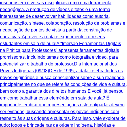
inseridos em diversas disciplinas como uma ferramenta
pedagógica. A produção de vídeos e fotos é uma forma
interessante de desenvolver habilidades como autoria,
comunicação, síntese, colaboração, resolução de problemas e
negociação de pontos de vista a partir da construção de
narrativas. Aproveite a data e experimente com seus
estudantes em sala de aula!A “Imersão Ferramentas Digitais
na Prática para Professores” apresenta ferramentas digitais
promissoras, incluindo temas como fotografia e vídeo, para
potencializar o trabalho do professor.Dia Internacional dos
Povos Indígenas (09/08)Desde 1995, a data celebra todos os
povos originários e busca conscientizar sobre a sua realidade,
principalmente no que se refere às condições de vida e cultura,
bem como a garantia dos direitos humanos.E você, já pensou
em como trabalhar essa efeméride em sala de aula? É
importante lembrar que representações estereotipadas devem
ser evitadas, buscando apresentar os povos indígenas com
respeito às suas origens e culturas. Para isso, vale explorar de
tudo: jogos e brincadeiras de origem indígena, histórias e