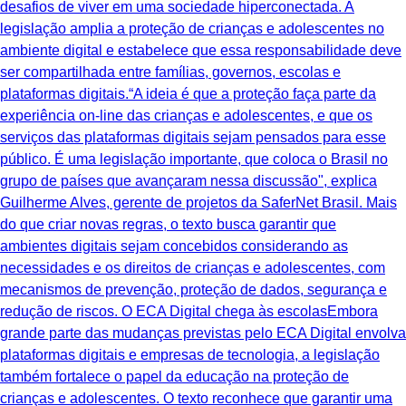
desafios de viver em uma sociedade hiperconectada. A
legislação amplia a proteção de crianças e adolescentes no
ambiente digital e estabelece que essa responsabilidade deve
ser compartilhada entre famílias, governos, escolas e
plataformas digitais.“A ideia é que a proteção faça parte da
experiência on-line das crianças e adolescentes, e que os
serviços das plataformas digitais sejam pensados para esse
público. É uma legislação importante, que coloca o Brasil no
grupo de países que avançaram nessa discussão", explica
Guilherme Alves, gerente de projetos da SaferNet Brasil. Mais
do que criar novas regras, o texto busca garantir que
ambientes digitais sejam concebidos considerando as
necessidades e os direitos de crianças e adolescentes, com
mecanismos de prevenção, proteção de dados, segurança e
redução de riscos. O ECA Digital chega às escolasEmbora
grande parte das mudanças previstas pelo ECA Digital envolva
plataformas digitais e empresas de tecnologia, a legislação
também fortalece o papel da educação na proteção de
crianças e adolescentes. O texto reconhece que garantir uma