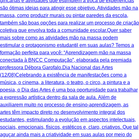
gincanas e atividades que estimulem a troca de experiências
são ótimas ideias para atingir esse objetivo. Atividades mão na
massa, como produzir murais ou pintar paredes da escola,
também são boas opções para realizar um processo de criação
coletiva que envolva toda a comunidade escolar.Quer saber
mais sobre como as atividades mão na massa podem
estimular o protagonismo estudantil em suas aulas? Temos a
formação perfeita para você: “Aprendizagem mão na massa
conectada à BNCC Computação”, elaborada pela premiada
professora Débora Garofalo.Dia Nacional das Artes
(12/08)Celebrando a existência de manifestações como a
música, o cinema, a literatura, o teatro, o circo, a pintura e a
poesia, o Dia das Artes é uma boa oportunidade para trabalhar
a expressão artística dentro da sala de aula. Além de
auxiliarem muito no processo de ensino-aprendizagem, as
artes têm impacto direto no desenvolvimento integral dos
estudantes, estimulando a evolução em aspectos intelectuais,
sociais, emocionais, físicos, estéticos e, claro, criativos. ‍Que tal
aguçar ainda mais a criatividade em suas aulas por meio do