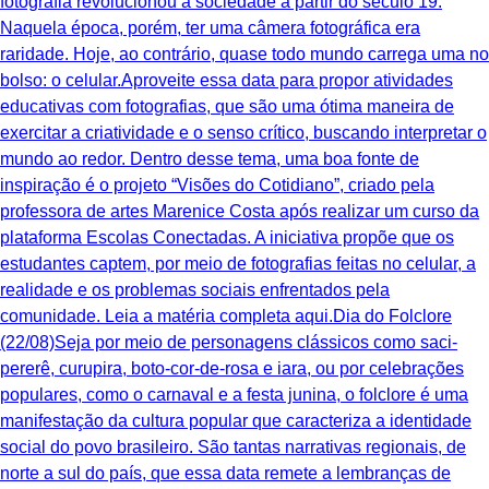
fotografia revolucionou a sociedade a partir do século 19.
Naquela época, porém, ter uma câmera fotográfica era
raridade. Hoje, ao contrário, quase todo mundo carrega uma no
bolso: o celular.Aproveite essa data para propor atividades
educativas com fotografias, que são uma ótima maneira de
exercitar a criatividade e o senso crítico, buscando interpretar o
mundo ao redor. Dentro desse tema, uma boa fonte de
inspiração é o projeto “Visões do Cotidiano”, criado pela
professora de artes Marenice Costa após realizar um curso da
plataforma Escolas Conectadas. A iniciativa propõe que os
estudantes captem, por meio de fotografias feitas no celular, a
realidade e os problemas sociais enfrentados pela
comunidade. Leia a matéria completa aqui.Dia do Folclore
(22/08)Seja por meio de personagens clássicos como saci-
pererê, curupira, boto-cor-de-rosa e iara, ou por celebrações
populares, como o carnaval e a festa junina, o folclore é uma
manifestação da cultura popular que caracteriza a identidade
social do povo brasileiro. São tantas narrativas regionais, de
norte a sul do país, que essa data remete a lembranças de