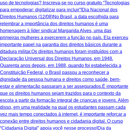
uso de tecnologias? Inscreva-se no curso gratuito “Tecnologias
para empoderar: digitalizar para incluir”!Dia Nacional dos
Direitos Humanos (12/08)No Brasil, a data escolhida para
relembrar a importância dos direitos humanos é uma
homenagem à líder sindical Margarida Alves, uma das
primeiras mulheres a exercerem a função no país. Ela exerceu
importante papel na garantia dos direitos básicos durante a
ditadura militar.Os direitos humanos foram instituídos com a
Declaração Universal dos Direitos Humanos, em 1948.
Quarenta anos depois, em 1988, quando foi estabelecida a
Constituição Federal, o Brasil passou a reconhecer a
dignidade da pessoa humana e direitos como saúde, bem-
estar e alimentação passaram a ser assegurados.É importante
que os direitos humanos sejam trazidos para o contexto da
escola a partir da formação integral de crianças e jovens. Além
disso, em uma realidade na qual os estudantes passam cada
vez mais tempo conectados à internet, é importante reforçar a
conexão entre direitos humanos e cidadania digital. O curso
“Cidadania Digital” apoia você nesse processo!Dia da