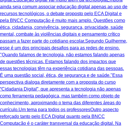
ainda seja comum associar educação digital apenas ao uso de
recursos tecnológicos, o debate proposto pelo ECA Digital e
pela BNCC Computação é muito mais amplo. Questões como
ética, cidadania, convivência, segurança, privacidade, saúde
mental, combate às violências digitais e pensamento crítico
passam a fazer parte do cotidiano escolar.Segundo Guilherme,
esse é um dos principais desafios para as redes de ensino.
"Quando falamos de tecnologia, não estamos falando apenas
de questões técnicas. Estamos falando dos impactos que
essas tecnologias têm na experiência cotidiana das pessoas.
É uma questão social, ética, de segurança e de saúde."Essa
perspectiva dialoga diretamente com a proposta do curso
“Cidadania Digital”, que apresenta a tecnologia não apenas
como ferramenta pedagógica, mas também como objeto de
conhecimento, aproximando o tema das diferentes áreas do
currículo.Um tema para todos os professoresOutro aspecto
reforçado tanto pelo ECA Digital quanto pela BNCC
Computação é o caráter transversal da educação digital. Na