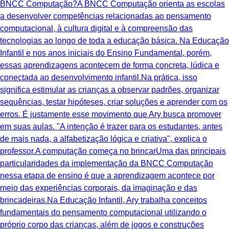
BNCC Computação?A BNCC Computação orienta as escolas
a desenvolver competências relacionadas ao pensamento
computacional, à cultura digital e à compreensão das
tecnologias ao longo de toda a educação básica. Na Educação
Infantil e nos anos iniciais do Ensino Fundamental, porém,
essas aprendizagens acontecem de forma concreta, lúdica e
conectada ao desenvolvimento infantil.Na prática, isso
significa estimular as crianças a observar padrões, organizar
sequências, testar hipóteses, criar soluções e aprender com os
erros. É justamente esse movimento que Ary busca promover
em suas aulas. "A intenção é trazer para os estudantes, antes
de mais nada, a alfabetização lógica e criativa", explica o
professor.A computação começa no brincarUma das principais
particularidades da implementação da BNCC Computação
nessa etapa de ensino é que a aprendizagem acontece por
meio das experiências corporais, da imaginação e das
brincadeiras.Na Educação Infantil, Ary trabalha conceitos
fundamentais do pensamento computacional utilizando o
próprio corpo das crianças, além de jogos e construções