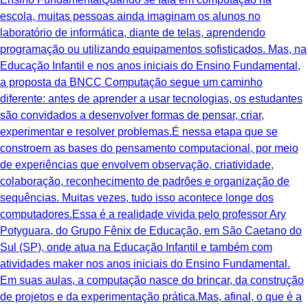
escola, muitas pessoas ainda imaginam os alunos no
laboratório de informática, diante de telas, aprendendo
programação ou utilizando equipamentos sofisticados. Mas, na
Educação Infantil e nos anos iniciais do Ensino Fundamental,
a proposta da BNCC Computação segue um caminho
diferente: antes de aprender a usar tecnologias, os estudantes
são convidados a desenvolver formas de pensar, criar,
experimentar e resolver problemas.É nessa etapa que se
constroem as bases do pensamento computacional, por meio
de experiências que envolvem observação, criatividade,
colaboração, reconhecimento de padrões e organização de
sequências. Muitas vezes, tudo isso acontece longe dos
computadores.Essa é a realidade vivida pelo professor Ary
Potyguara, do Grupo Fênix de Educação, em São Caetano do
Sul (SP), onde atua na Educação Infantil e também com
atividades maker nos anos iniciais do Ensino Fundamental.
Em suas aulas, a computação nasce do brincar, da construção
de projetos e da experimentação prática.Mas, afinal, o que é a