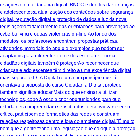
relações entre cidadania digital, BNCC e direitos das crianças
e adolescentes;a atualização dos conteúdos sobre segurança
digital, reputação digital e proteção de dados à luz da nova
legislação;o fortalecimento das orientações para prevenção ao
cyberbullying e outras violências on-line.Ao longo dos
módulos, os professores encontram propostas práticas,
atividades, materiais de apoio e exemplos que podem ser
adaptados para diferentes contextos escolares.Formar
cidadãos digitais também é protegerAo reconhecer que
crianças e adolescentes têm direito a uma experiência digital
mais segura, o ECA Digital reforça um princípio que já
orientava a proposta do curso Cidadania Digital: proteger
também significa educar.Mais do que ensinar a utilizar
tecnologias, cabe à escola criar oportunidades para que
estudantes compreendam seus direitos, desenvolvam senso
crítico, participem de forma ética das redes e construam
relações respeitosas dentro e fora do ambiente digital."É muito
bom que a gente tenha uma legislação que coloque a proteção
no centro da experiência digital. E também que existam