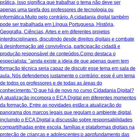
prática, isso significa que trabalhar o tema não deve ser
apenas uma tarefa dos professores de tecnologia ou
informática.Muito pelo contrário. A cidadania digital também
pode ser trabalhada em Língua Portuguesa, História,
Geografia, Ciências, Artes e em diferentes projetos
interdisciplinares, discutindo desde direitos digitais e combate
à desinformação até convivência, participação cidadã e
produção responsável de conteúdos.Como destaca o
especialista: "ainda existe a ideia de que apenas quem tem
formação técnica seria capaz de discutir esse tema em sala de
aula. Nós defendemos justamente o contrário: esse é um tema
de todos os professores e de todas as áreas do
conhecimento."O que há de novo no curso Cidadania Digital?
A atualização incorpora o ECA Digital em diferentes momentos
da formação. Entre as novidades estão:a atualização do
panorama dos marcos legais que regulam o ambiente digital,
incluindo o ECA Digital;a discussão sobre responsabilidades
compartilhadas entre escola, famílias e plataformas digitais na
proteção de crianças e adolescentes;o aprofundamento das