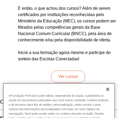
E então, o que achou dos cursos? Além de serem
certificados por instituições reconhecidas pelo
Ministério da Educação (MEC), os cursos podem ser
filtrados pelas competências gerais da Base
Nacional Comum Curricular (BNCC), pela área de
conhecimento e/ou pela disponibilidade de oferta.
Inicie a sua formação agora mesmo e participe do
sorteio das Escolas Conectadas!
Ver cursos
A Fundação ProFuturo pode utilizar, dependendo da seção, subdomínio ou
seção do site profuturo.education que você estiver visitando, cookies próprios
Comentários
e de terceiros para fins de análise, personalização, redes sociais e para
mostrar-lhe informações personalizadas com base em seus hábitos de
navegação. Você pode aceitar todos os cookies clicando no botão "Aceitar