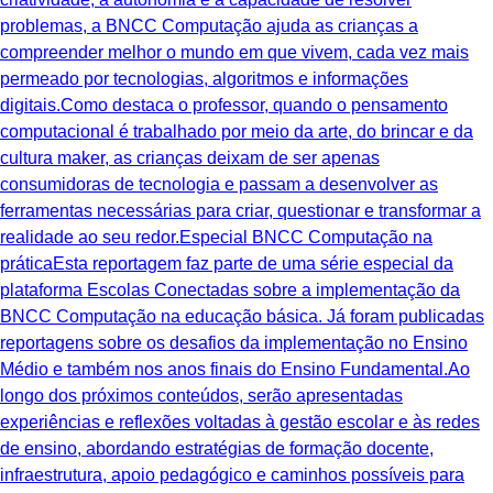
problemas, a BNCC Computação ajuda as crianças a
compreender melhor o mundo em que vivem, cada vez mais
permeado por tecnologias, algoritmos e informações
digitais.Como destaca o professor, quando o pensamento
computacional é trabalhado por meio da arte, do brincar e da
cultura maker, as crianças deixam de ser apenas
consumidoras de tecnologia e passam a desenvolver as
ferramentas necessárias para criar, questionar e transformar a
realidade ao seu redor.Especial BNCC Computação na
práticaEsta reportagem faz parte de uma série especial da
plataforma Escolas Conectadas sobre a implementação da
BNCC Computação na educação básica. Já foram publicadas
reportagens sobre os desafios da implementação no Ensino
Médio e também nos anos finais do Ensino Fundamental.Ao
longo dos próximos conteúdos, serão apresentadas
experiências e reflexões voltadas à gestão escolar e às redes
de ensino, abordando estratégias de formação docente,
infraestrutura, apoio pedagógico e caminhos possíveis para