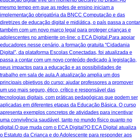
mesmo tempo em que as redes de ensino iniciam a
implementação obrigatória da BNCC Computação e das
diretrizes de educação digital e midiática, o país passa a contar
também com um novo marco legal para proteger crianças e
adolescentes no ambiente on-line: o ECA Digital.Para apoiar
educadores nesse cenário, a formação gratuita “Cidadania
Digital”, da plataforma Escolas Conectadas, foi atualizada e
passa a contar com um novo conteúdo dedicado à legislação,
seus impactos para a educação e as possibilidades de
trabalho em sala de aula.A atualização amplia um dos
principais objetivos do curso: ajudar professores a promover
um uso mais seguro, ético, crítico e responsável das
tecnologias digitais, com práticas pedagógicas que podem ser
aplicadas em diferentes etapas da Educação Básica. O curso
apresenta exemplos concretos de atividades para incentivar
uma convivência saudável, tanto no mundo físico quanto no
digital.O que muda com o ECA Digital?O ECA Digital atualiza
o Estatuto da Criança e do Adolescente para responder aos