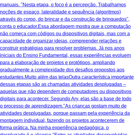
manuais. "Nesta etapa, o foco é a percepção. Trabalhamos
noções de espaço, lateralidade e sequência (algoritmos)
através do corpo, do brincar e da construção de brinquedos",
conta o educador.Essa abordagem mostra que a computação
não começa com códigos ou dispositivos digitais, mas com a
capacidade de organizar ideias, compreender relações e
construir estratégias para resolver problemas. Já nos anos
iniciais do Ensino Fundamental, essas experiências evoluem
para a elaboração de projetos e protótipos, ampliando
gradualmente a complexidade dos desafios propostos aos
estudantes.Muito além das telasOutra característica importante
dessas etapas são as chamadas atividades desplugadas –
aquelas que não dependem de computadores ou dispositivos
digitais para acontecer. Segundo Ary, elas são a base de todo
o processo de aprendizagem."As crianças gostam muito de
atividades desplugadas, porque passam pela experiência da
montagem individual, fazendo os projetos acontecerem de
forma prática. Na minha experiência pedagógica, o
desplugado é o alicerce."Entre as atividades desenvolvidas