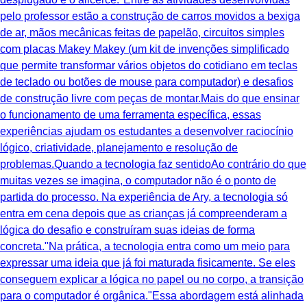
pelo professor estão a construção de carros movidos a bexiga
de ar, mãos mecânicas feitas de papelão, circuitos simples
com placas Makey Makey (um kit de invenções simplificado
que permite transformar vários objetos do cotidiano em teclas
de teclado ou botões de mouse para computador) e desafios
de construção livre com peças de montar.Mais do que ensinar
o funcionamento de uma ferramenta específica, essas
experiências ajudam os estudantes a desenvolver raciocínio
lógico, criatividade, planejamento e resolução de
problemas.Quando a tecnologia faz sentidoAo contrário do que
muitas vezes se imagina, o computador não é o ponto de
partida do processo. Na experiência de Ary, a tecnologia só
entra em cena depois que as crianças já compreenderam a
lógica do desafio e construíram suas ideias de forma
concreta."Na prática, a tecnologia entra como um meio para
expressar uma ideia que já foi maturada fisicamente. Se eles
conseguem explicar a lógica no papel ou no corpo, a transição
para o computador é orgânica."Essa abordagem está alinhada