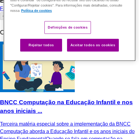
Escreva um comentário
tudo e continuar" ou configurá-los ou recusar seu uso clicando no botão
"Configurar/Rejeitar cookies". Para informações mais detalhadas, consulte
Faça login
para comentar
nossa
Política de cookies
Enviar
Definições de cookies
Conteúdos Recentes
Rejeitar todos
Aceitar todos os cookies
BNCC Computação na Educação Infantil e nos
anos iniciais ...
Terceira matéria especial sobre a implementação da BNCC
Computação aborda a Educação Infantil e os anos iniciais do
Ensino FundamentalQuando se fala em computação na