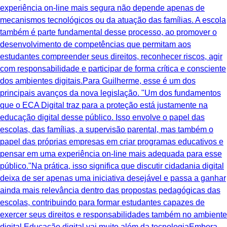
experiência on-line mais segura não depende apenas de
mecanismos tecnológicos ou da atuação das famílias. A escola
também é parte fundamental desse processo, ao promover o
desenvolvimento de competências que permitam aos
estudantes compreender seus direitos, reconhecer riscos, agir
com responsabilidade e participar de forma crítica e consciente
dos ambientes digitais.Para Guilherme, esse é um dos
principais avanços da nova legislação. "Um dos fundamentos
que o ECA Digital traz para a proteção está justamente na
educação digital desse público. Isso envolve o papel das
escolas, das famílias, a supervisão parental, mas também o
papel das próprias empresas em criar programas educativos e
pensar em uma experiência on-line mais adequada para esse
público."Na prática, isso significa que discutir cidadania digital
deixa de ser apenas uma iniciativa desejável e passa a ganhar
ainda mais relevância dentro das propostas pedagógicas das
escolas, contribuindo para formar estudantes capazes de
exercer seus direitos e responsabilidades também no ambiente
digital.Educação digital vai muito além da tecnologiaEmbora