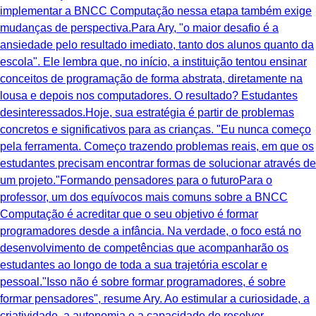
implementar a BNCC Computação nessa etapa também exige
mudanças de perspectiva.Para Ary, "o maior desafio é a
ansiedade pelo resultado imediato, tanto dos alunos quanto da
escola". Ele lembra que, no início, a instituição tentou ensinar
conceitos de programação de forma abstrata, diretamente na
lousa e depois nos computadores. O resultado? Estudantes
desinteressados.Hoje, sua estratégia é partir de problemas
concretos e significativos para as crianças. "Eu nunca começo
pela ferramenta. Começo trazendo problemas reais, em que os
estudantes precisam encontrar formas de solucionar através de
um projeto."Formando pensadores para o futuroPara o
professor, um dos equívocos mais comuns sobre a BNCC
Computação é acreditar que o seu objetivo é formar
programadores desde a infância. Na verdade, o foco está no
desenvolvimento de competências que acompanharão os
estudantes ao longo de toda a sua trajetória escolar e
pessoal."Isso não é sobre formar programadores, é sobre
formar pensadores", resume Ary. Ao estimular a curiosidade, a
criatividade, a autonomia e a capacidade de resolver